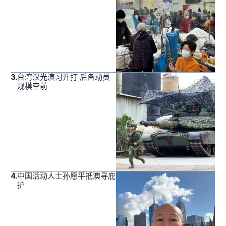
3
.
台湾汉光演习开打 后备动员
规模空前
4
.
中国活动人士孙愿平抵澳寻庇
护