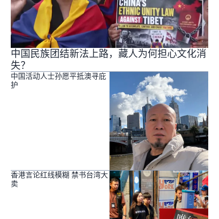
中国民族团结新法上路，藏人为何担心文化消
失？
中国活动人士孙愿平抵澳寻庇
护
香港言论红线模糊 禁书台湾大
卖