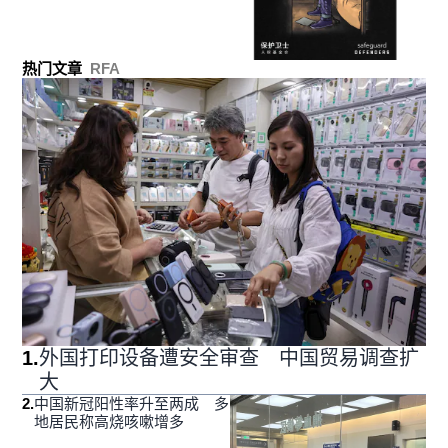
热门文章
RFA
1
.
外国打印设备遭安全审查 中国贸易调查扩
大
2
.
中国新冠阳性率升至两成 多
地居民称高烧咳嗽增多