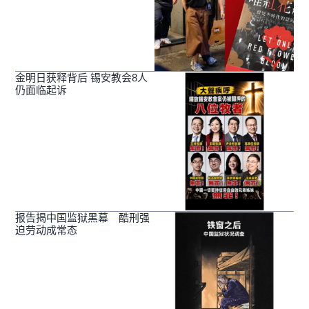
金明日获释背后 锡安教会8人
仍面临起诉
报告揭中国监狱黑幕 酷刑强
迫劳动成常态