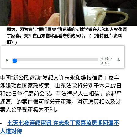
图为，因为参与“厦门聚会”遭逮捕的法律学者许志永和人权律师
丁家喜，关押在山东临沭县看守所的照片。
(（推特图片/资料
照）)
0:00
/
0:00
中国“新公民运动”发起人许志永和维权律师丁家喜
涉嫌颠覆国家政权案，山东法院将分别于本月17日
和20日举行庭前会议。有法律界人士相信，这起牵
连甚广的案件很可能分开审理，对还原真相以及涉
案人公平受审极为不利。
七天七夜连续审讯 许志永丁家喜监居期间遭不
人道对待