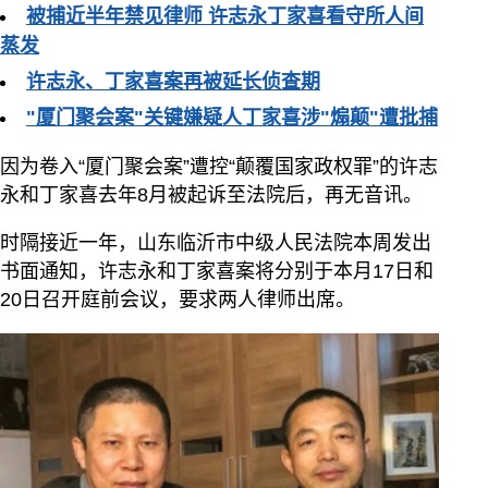
被捕近半年禁见律师 许志永丁家喜看守所人间
蒸发
许志永、丁家喜案再被延长侦查期
"厦门聚会案"关键嫌疑人丁家喜涉"煽颠"遭批捕
因为卷入“厦门聚会案”遭控“颠覆国家政权罪”的许志
永和丁家喜去年8月被起诉至法院后，再无音讯。
时隔接近一年，山东临沂市中级人民法院本周发出
书面通知，许志永和丁家喜案将分别于本月17日和
20日召开庭前会议，要求两人律师出席。