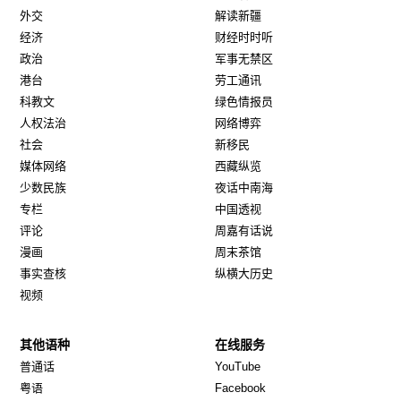
外交
解读新疆
经济
财经时时听
政治
军事无禁区
港台
劳工通讯
科教文
绿色情报员
人权法治
网络博弈
社会
新移民
媒体网络
西藏纵览
少数民族
夜话中南海
专栏
中国透视
评论
周嘉有话说
漫画
周末茶馆
事实查核
纵横大历史
视频
其他语种
在线服务
Opens in new window
Opens in new window
普通话
YouTube
Opens in new window
Opens in new window
粤语
Facebook