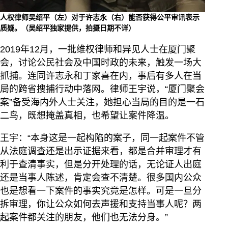
人权律师吴绍平（左）对于许志永（右）能否获得公平审讯表示
质疑。（吴绍平独家提供，拍摄日期不详）
2019年12月，一批维权律师和异见人士在厦门聚
会，讨论公民社会及中国时政的未来，触发一场大
抓捕。连同许志永和丁家喜在内，事后有多人在当
局的跨省搜捕行动中落网。律师王宇说，“厦门聚会
案”备受海内外人士关注，她担心当局的目的是一石
二鸟，既想掩盖真相，也希望让案件降温。
王宇：“本身这是一起构陷的案子，同一起案件不管
从法庭调查还是出示证据来看，都是合并审理才有
利于查清事实，但是分开处理的话，无论证人出庭
还是当事人陈述，肯定会查不清楚。很多国内公众
也是想看一下案件的事实究竟是怎样。可是一旦分
拆审理，你让公众如何去声援和支持当事人呢？两
起案件都关注的朋友，他们也无法分身。”