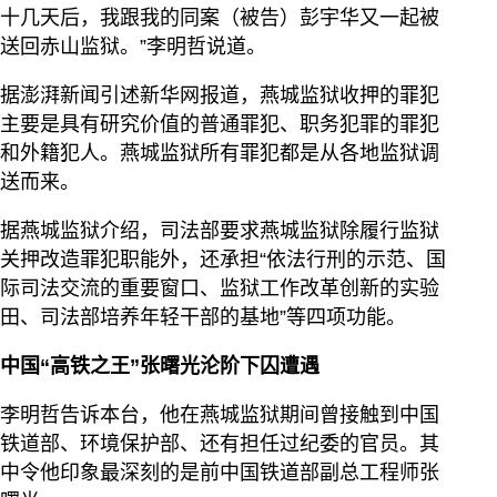
十几天后，我跟我的同案（被告）彭宇华又一起被
送回赤山监狱。”李明哲说道。
据澎湃新闻引述新华网报道，燕城监狱收押的罪犯
主要是具有研究价值的普通罪犯、职务犯罪的罪犯
和外籍犯人。燕城监狱所有罪犯都是从各地监狱调
送而来。
据燕城监狱介绍，司法部要求燕城监狱除履行监狱
关押改造罪犯职能外，还承担“依法行刑的示范、国
际司法交流的重要窗口、监狱工作改革创新的实验
田、司法部培养年轻干部的基地”等四项功能。
中国“高铁之王”张曙光沦阶下囚遭遇
李明哲告诉本台，他在燕城监狱期间曾接触到中国
铁道部、环境保护部、还有担任过纪委的官员。其
中令他印象最深刻的是前中国铁道部副总工程师张