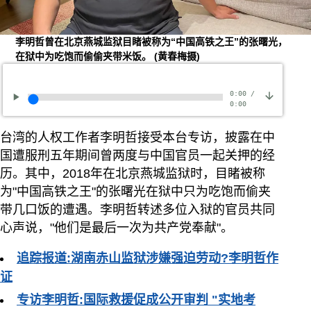
李明哲曾在北京燕城监狱目睹被称为“中国高铁之王”的张曙光，
在狱中为吃饱而偷偷夹带米饭。
(黄春梅摄)
0:00
/
0:00
台湾的人权工作者李明哲接受本台专访，披露在中
国遭服刑五年期间曾两度与中国官员一起关押的经
历。其中，2018年在北京燕城监狱时，目睹被称
为"中国高铁之王"的张曙光在狱中只为吃饱而偷夹
带几口饭的遭遇。李明哲转述多位入狱的官员共同
心声说，"他们是最后一次为共产党奉献"。
追踪报道:湖南赤山监狱涉嫌强迫劳动?李明哲作
证
专访李明哲:国际救援促成公开审判 "实地考