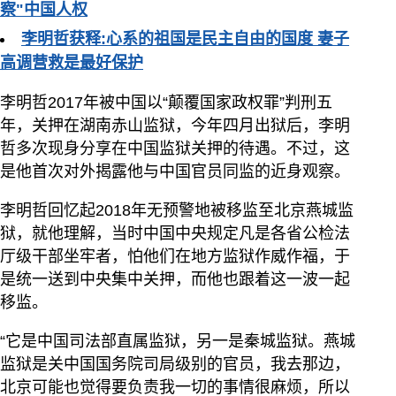
察"中国人权
李明哲获释:心系的祖国是民主自由的国度 妻子
高调营救是最好保护
李明哲2017年被中国以“颠覆国家政权罪”判刑五
年，关押在湖南赤山监狱，今年四月出狱后，李明
哲多次现身分享在中国监狱关押的待遇。不过，这
是他首次对外揭露他与中国官员同监的近身观察。
李明哲回忆起2018年无预警地被移监至北京燕城监
狱，就他理解，当时中国中央规定凡是各省公检法
厅级干部坐牢者，怕他们在地方监狱作威作福，于
是统一送到中央集中关押，而他也跟着这一波一起
移监。
“它是中国司法部直属监狱，另一是秦城监狱。燕城
监狱是关中国国务院司局级别的官员，我去那边，
北京可能也觉得要负责我一切的事情很麻烦，所以