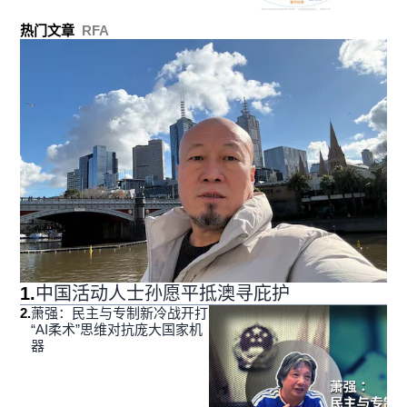
热门文章
RFA
1
.
中国活动人士孙愿平抵澳寻庇护
2
.
萧强：民主与专制新冷战开打
“AI柔术”思维对抗庞大国家机
器