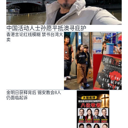
中国活动人士孙愿平抵澳寻庇护
香港言论红线模糊 禁书台湾大
卖
金明日获释背后 锡安教会8人
仍面临起诉