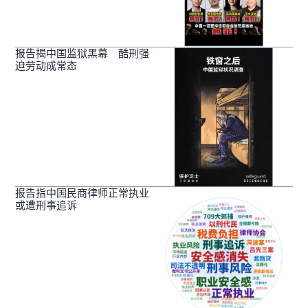
报告揭中国监狱黑幕 酷刑强
迫劳动成常态
报告指中国民商律师正常执业
或遭刑事追诉