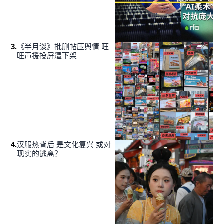
3
.
《半月谈》批删帖压舆情 旺
旺声援投屏遭下架
4
.
汉服热背后 是文化复兴 或对
现实的逃离？