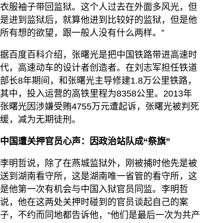
衣服袖子带回监狱。这个人过去在外面多风光，但
是进到监狱后，就算他进到比较好的监狱，但是他
所有想的欲望，跟一般人没有什么两样。”
据百度百科介绍，张曙光是把中国铁路带进高速时
代，高速动车的设计者创造者。在刘志军担任铁道
部长8年期间，和张曙光主导修建1.8万公里铁路，
其中，投入运营的高铁里程为8358公里。2013年
张曙光因涉嫌受贿4755万元遭起诉，张曙光被判死
缓，减为无期徒刑。
中国遭关押官员心声：因政治站队成“祭旗”
李明哲说，除了在燕城监狱外，刚被捕时他先是被
送到湖南看守所，这是湖南唯一省管的看守所，这
是他第一次有机会与中国入狱官员同监。李明哲
说，他在这两处关押时碰到的官员谈起自己的案
子，不约而同地都告诉他，“他们是最后一次为共产