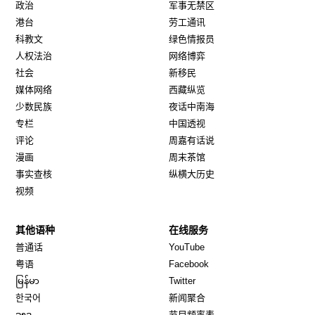
政治
军事无禁区
港台
劳工通讯
科教文
绿色情报员
人权法治
网络博弈
社会
新移民
媒体网络
西藏纵览
少数民族
夜话中南海
专栏
中国透视
评论
周嘉有话说
漫画
周末茶馆
事实查核
纵横大历史
视频
其他语种
在线服务
Opens in new window
Opens in new window
普通话
YouTube
Opens in new window
Opens in new window
粤语
Facebook
Opens in new window
Opens in new window
မြန်မာ
Twitter
Opens in new window
한국어
新闻聚合
Opens in new window
ລາວ
节目频率表