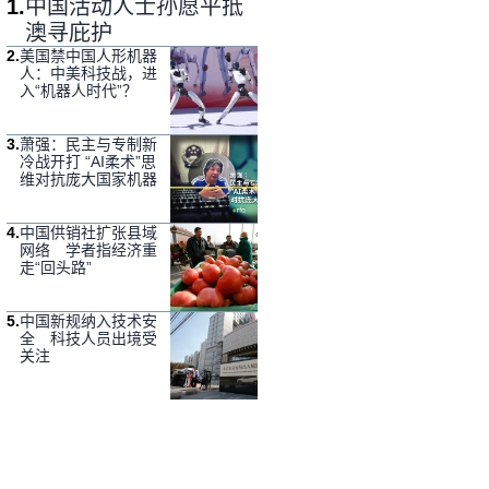
1
.
中国活动人士孙愿平抵
澳寻庇护
2
.
美国禁中国人形机器
人：中美科技战，进
入“机器人时代”？
3
.
萧强：民主与专制新
冷战开打 “AI柔术”思
维对抗庞大国家机器
4
.
中国供销社扩张县域
网络 学者指经济重
走“回头路”
5
.
中国新规纳入技术安
全 科技人员出境受
关注