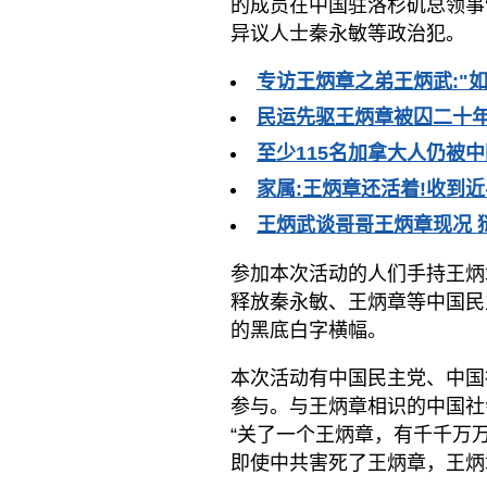
的成员在中国驻洛杉矶总领事
异议人士秦永敏等政治犯。
专访王炳章之弟王炳武:"
民运先驱王炳章被囚二十年
至少115名加拿大人仍被
家属:王炳章还活着!收到
王炳武谈哥哥王炳章现况 
参加本次活动的人们手持王炳
释放秦永敏、王炳章等中国民
的黑底白字横幅。
本次活动有中国民主党、中国
参与。与王炳章相识的中国社
“关了一个王炳章，有千千万
即使中共害死了王炳章，王炳