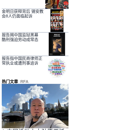
金明日获释背后 锡安教
会8人仍面临起诉
报告揭中国监狱黑幕
酷刑强迫劳动成常态
报告指中国民商律师正
常执业或遭刑事追诉
热门文章
RFA