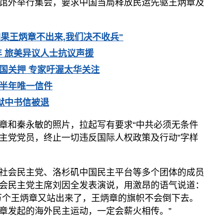
馆外举行集会，要求中国当局释放民运先驱王炳章及
如果王炳章不出来,我们决不收兵"
 旅美异议人士抗议声援
中国关押 专家吁渥太华关注
近半年唯一信件
狱中书信被退
章和秦永敏的照片，拉起写有要求“中共必须无条件
主党党员，终止一切违反国际人权政策及行动”字样
社会民主党、洛杉矶中国民主平台等多个团体的成员
会民主党主席刘因全发表演说，用激昂的语气说道：
万个王炳章又站出来了，王炳章的旗帜不会倒下去。
章发起的海外民主运动，一定会薪火相传。”