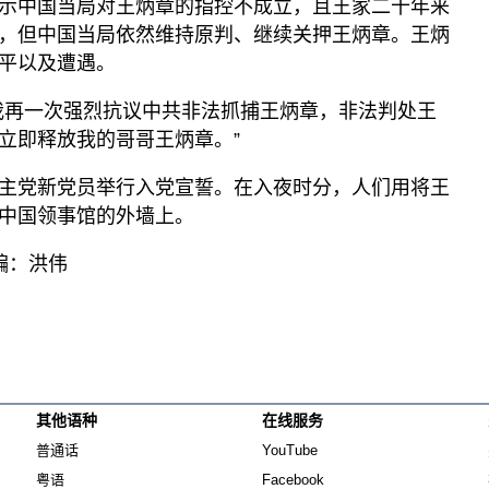
示中国当局对王炳章的指控不成立，且王家二十年来
，但中国当局依然维持原判、继续关押王炳章。王炳
平以及遭遇。
我再一次强烈抗议中共非法抓捕王炳章，非法判处王
立即释放我的哥哥王炳章。”
主党新党员举行入党宣誓。在入夜时分，人们用将王
中国领事馆的外墙上。
编：洪伟
其他语种
在线服务
Opens in new window
Opens in new window
普通话
YouTube
Opens in new window
Opens in new window
粤语
Facebook