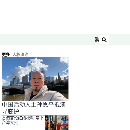
繁
搜索
更多
人权法治
中国活动人士孙愿平抵澳
寻庇护
香港言论红线模糊 禁书
台湾大卖