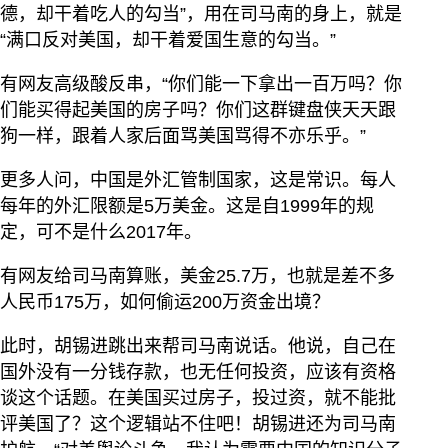
德，却干着吃人的勾当”，用在司马南的身上，就是
“满口反对美国，却干着爱国生意的勾当。”
有网友高级酸反串，“你们能一下拿出一百万吗？你
们能买得起美国的房子吗？你们这群键盘侠天天跟
狗一样，跟着人家后面骂美国骂得不亦乐乎。”
更多人问，中国是外汇管制国家，这是常识。每人
每年的外汇限额是5万美金。这是自1999年的规
定，可不是什么2017年。
有网友给司马南算账，美金25.7万，也就是差不多
人民币175万，如何偷运200万资金出境？
此时，胡锡进跳出来帮司马南说话。他说，自己在
国外没有一分钱存款，也无任何投资，应该有资格
谈这个话题。在美国买过房子，投过资，就不能批
评美国了？这个逻辑站不住吧！胡锡进还为司马南