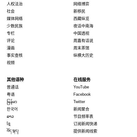
人权法治
网络博弈
社会
新移民
媒体网络
西藏纵览
少数民族
夜话中南海
专栏
中国透视
评论
周嘉有话说
漫画
周末茶馆
事实查核
纵横大历史
视频
其他语种
在线服务
Opens in new window
Opens in new window
普通话
YouTube
Opens in new window
Opens in new window
粤语
Facebook
Opens in new window
Opens in new window
မြန်မာ
Twitter
Opens in new window
한국어
新闻聚合
Opens in new window
ລາວ
节目频率表
Opens in new window
ខ្មែ
订阅新闻快递
Opens in new window
བོད་སྐད།
提供新闻线索
Opens in new window