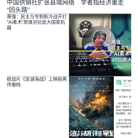
中国供销社扩张县域网络 学者指经济重走
“回头路”
萧强：民主与专制新冷战开打
“AI柔术”思维对抗庞大国家机
器
统战片《澎湖海战》上映前再
传撤档