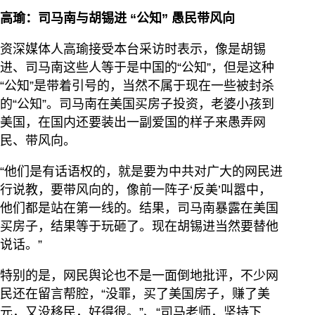
高瑜：司马南与胡锡进 “公知” 愚民带风向
资深媒体人高瑜接受本台采访时表示，像是胡锡
进、司马南这些人等于是中国的“公知”，但是这种
“公知”是带着引号的，当然不属于现在一些被封杀
的“公知”。司马南在美国买房子投资，老婆小孩到
美国，在国内还要装出一副爱国的样子来愚弄网
民、带风向。
“他们是有话语权的，就是要为中共对广大的网民进
行说教，要带风向的，像前一阵子‘反美’叫嚣中，
他们都是站在第一线的。结果，司马南暴露在美国
买房子，结果等于玩砸了。现在胡锡进当然要替他
说话。”
特别的是，网民舆论也不是一面倒地批评，不少网
民还在留言帮腔，“没罪，买了美国房子，赚了美
元，又没移民，好得很。”、“司马老师，坚持下