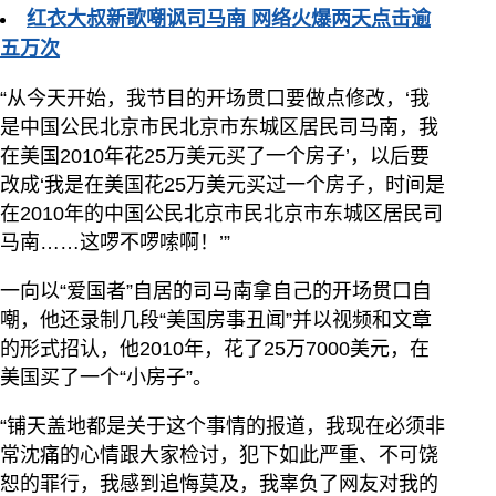
红衣大叔新歌嘲讽司马南 网络火爆两天点击逾
五万次
“从今天开始，我节目的开场贯口要做点修改，‘我
是中国公民北京市民北京市东城区居民司马南，我
在美国2010年花25万美元买了一个房子’，以后要
改成‘我是在美国花25万美元买过一个房子，时间是
在2010年的中国公民北京市民北京市东城区居民司
马南……这啰不啰嗦啊！’”
一向以“爱国者”自居的司马南拿自己的开场贯口自
嘲，他还录制几段“美国房事丑闻”并以视频和文章
的形式招认，他2010年，花了25万7000美元，在
美国买了一个“小房子”。
“铺天盖地都是关于这个事情的报道，我现在必须非
常沈痛的心情跟大家检讨，犯下如此严重、不可饶
恕的罪行，我感到追悔莫及，我辜负了网友对我的