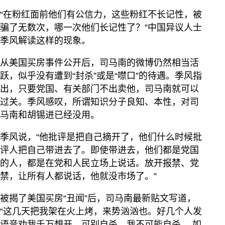
“在粉红面前他们有公信力，这些粉红不长记性，被
骗了无数次，哪一次他们长记性了？”中国异议人士
季风解读这样的现象。
从美国买房事件公开后，司马南的微博仍然相当活
跃，似乎没有遭到“封杀”或是“噤口”的待遇。季风指
出，只要党国、有关部门不出卖他，司马南就可以
过关。季风感叹，所谓知识分子良知、本性，对司
马南和胡锡进已经没用。
季风说，“他批评是把自己摘开了，他们什么时候批
评人把自己带进去了。即使带进去，他们都是党国
的人，都是在党和人民立场上说话。放开报禁、党
禁，让所有人都说话，他就没市场了。”
被揭了美国买房“丑闻”后，司马南最新贴文写道，
“这几天把我架在火上烤，来势汹汹也。好几个人发
语音劝我千万想开，可别自杀。我不可能自杀。 如