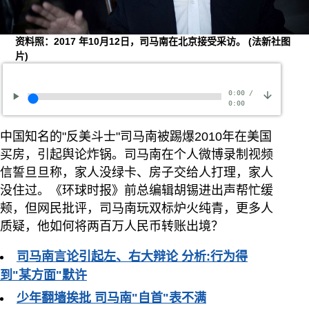
资料照：2017 年10月12日，司马南在北京接受采访。
(法新社图
片)
0:00
/
0:00
中国知名的"反美斗士"司马南被踢爆2010年在美国
买房，引起舆论炸锅。司马南在个人微博录制视频
信誓旦旦称，家人没绿卡、房子交给人打理，家人
没住过。《环球时报》前总编辑胡锡进出声帮忙缓
颊，但网民批评，司马南玩双标炉火纯青，更多人
质疑，他如何将两百万人民币转账出境？
司马南言论引起左、右大辩论 分析:行为得
到"某方面"默许
少年翻墙挨批 司马南"自首"表不满