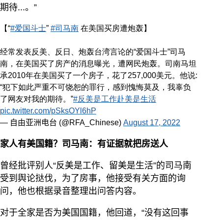
期待...。”
【“
#爱国斗士
”
#司马南
在美国买房遭炮轰】
经常发表反美、反日、炮轰台湾言论的“爱国斗士”司马
南，在美国买了房产的消息曝光，遭网民炮轰。司南马坦
承2010年在美国买了一个房子，花了257,000美元。他说:
“犯下如此严重不可饶恕的罪行，感到愧悔莫及，我辜负
了网友对我的期待。”
#反美是工作赴美是生活
pic.twitter.com/pSksOYl6hP
— 自由亚洲电台 (@RFA_Chinese)
August 17, 2022
家人有美国籍？司马南：有证据就把房送人
曾经批评别人“反美是工作、留美是生活”的司马南
受到舆论挞伐，为了房事，他接受有关方面的询
问，他也根据录音整理出问答内容。
对于全家是否为美国国籍，他回道，“没有这回事