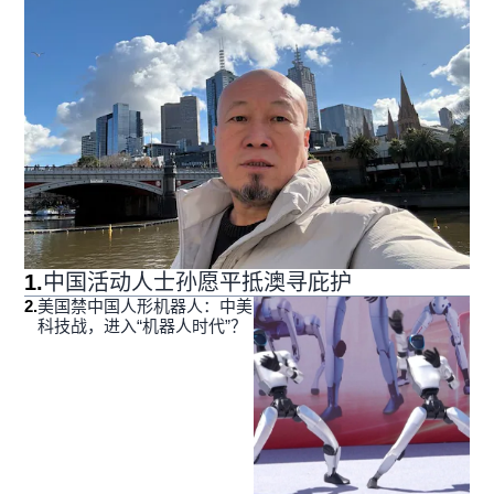
1
.
中国活动人士孙愿平抵澳寻庇护
2
.
美国禁中国人形机器人：中美
科技战，进入“机器人时代”？