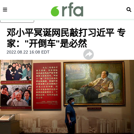
内容分类
搜
跳至主内容
邓小平冥诞网民敲打习近平 专
家："开倒车"是必然
2022.08.22 16:08 EDT