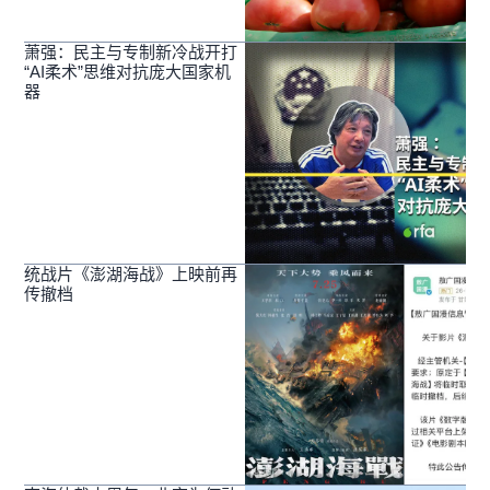
萧强：民主与专制新冷战开打
“AI柔术”思维对抗庞大国家机
器
统战片《澎湖海战》上映前再
传撤档