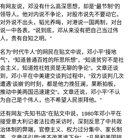
有网友说，邓没有什么高深思想，却是“最节制”的
领导人。他对内说不争论，对股市说先不要动它。
对外说不出头，韬光养晦，对港说一国两制，对台
说一中各表。“说到底，邓从来没有把自己当过伟
人，贵有自知之明。”
名为“时代牛人”的网民在贴文中说，邓小平“接地
气”，“知道普通百姓的所思所想”，“知道贫穷不是社
会主义，知道姓社姓资是无聊的争论”。文章还谈
到，邓小平在中美建交谈判过程中，“双方谈判几次
遭遇‘谈崩’的时刻，都是他力挽狂澜，果断拍板，
推动中美两国迅速建交”。文章还说，邓小平“不认
为自己是个伟人，也不希望人民崇拜他。”
还有网友“先知书店”在贴文中说，1980年邓小平在
接受意大利记者法拉奇采访时，深刻反思了中共政
治体制的弊端，官僚主义、权力过分集中、家长制
等。文章还引用“谁不改革谁下台”、“凡是和美国搞