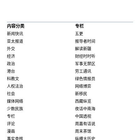
内容分类
专栏
新闻快讯
五更
亚太报道
报导者时间
外交
解读新疆
经济
财经时时听
政治
军事无禁区
港台
劳工通讯
科教文
绿色情报员
人权法治
网络博弈
社会
新移民
媒体网络
西藏纵览
少数民族
夜话中南海
专栏
中国透视
评论
周嘉有话说
漫画
周末茶馆
事实查核
纵横大历史