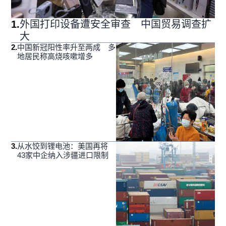
1
.
外国打印设备遭安全审查 中国贸易调查扩
大
2
.
中国新冠阳性率升至两成 多
地居民称高烧咳嗽增多
3
.
从水饺到锂电池：美国再将
43家中企纳入涉疆进口限制