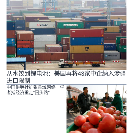
从水饺到锂电池：美国再将43家中企纳入涉疆
进口限制
中国供销社扩张县域网络 学
者指经济重走“回头路”