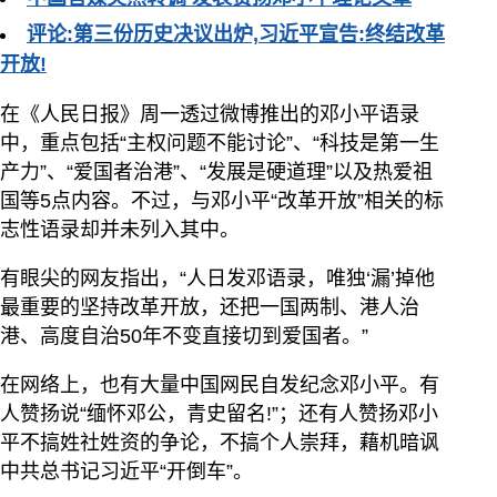
评论:第三份历史决议出炉,习近平宣告:终结改革
开放!
在《人民日报》周一透过微博推出的邓小平语录
中，重点包括“主权问题不能讨论”、“科技是第一生
产力”、“爱国者治港”、“发展是硬道理”以及热爱祖
国等5点内容。不过，与邓小平“改革开放”相关的标
志性语录却并未列入其中。
有眼尖的网友指出，“人日发邓语录，唯独‘漏’掉他
最重要的坚持改革开放，还把一国两制、港人治
港、高度自治50年不变直接切到爱国者。”
在网络上，也有大量中国网民自发纪念邓小平。有
人赞扬说“缅怀邓公，青史留名!”；还有人赞扬邓小
平不搞姓社姓资的争论，不搞个人崇拜，藉机暗讽
中共总书记习近平“开倒车”。