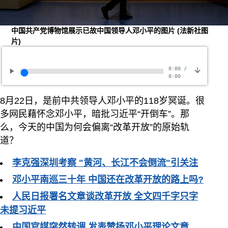
中国共产党博物馆展示已故中国领导人邓小平的图片
(法新社图
片)
0:00
/
0:00
8月22日，是前中共领导人邓小平的118岁冥诞。很
多网民藉怀念邓小平，暗批习近平“开倒车”。那
么，今天的中国为何会偏离“改革开放”的原始轨
道？
李克强深圳考察 "黄河、长江不会倒流"引关注
邓小平南巡三十年 中国还在改革开放的路上吗?
人民日报署名文章谈改革开放 全文四千字只字
未提习近平
中国官媒突然转调 发表赞扬邓小平理论文章