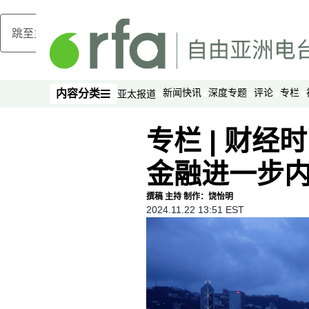
跳至主内容
新闻快讯
深度专题
评论
专栏
内容分类
亚太报道
内容分类
专栏 | 财
金融进一步
撰稿 主持 制作：饶怡明
2024.11.22 13:51 EST