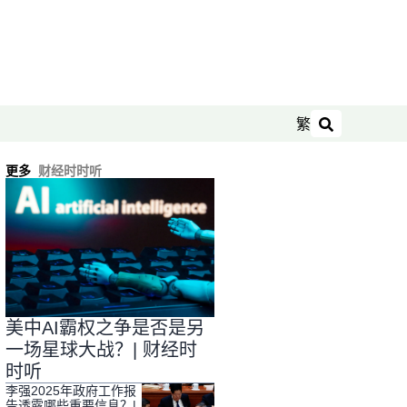
繁
搜索
更多
财经时时听
美中AI霸权之争是否是另
一场星球大战？| 财经时
时听
李强2025年政府工作报
告透露哪些重要信息？|