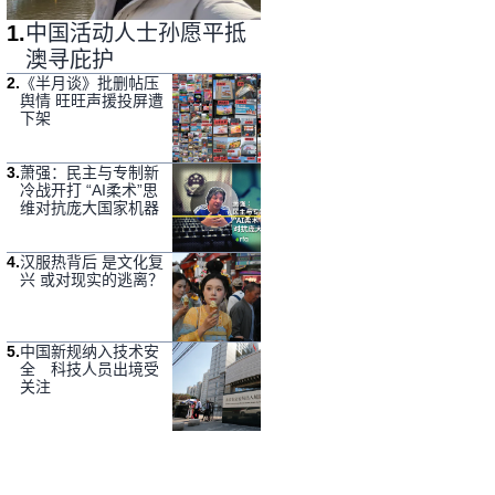
1
.
中国活动人士孙愿平抵
澳寻庇护
2
.
《半月谈》批删帖压
舆情 旺旺声援投屏遭
下架
3
.
萧强：民主与专制新
冷战开打 “AI柔术”思
维对抗庞大国家机器
4
.
汉服热背后 是文化复
兴 或对现实的逃离？
5
.
中国新规纳入技术安
全 科技人员出境受
关注