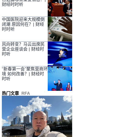
财经时时听
中国医院迎来大规模倒
闭潮 原因何在？| 财经
时时听
风向转变？马云出席民
营企业座谈会 | 财经时
时听
“新春第一会”聚焦营商环
境 如何改善？| 财经时
时听
热门文章
RFA