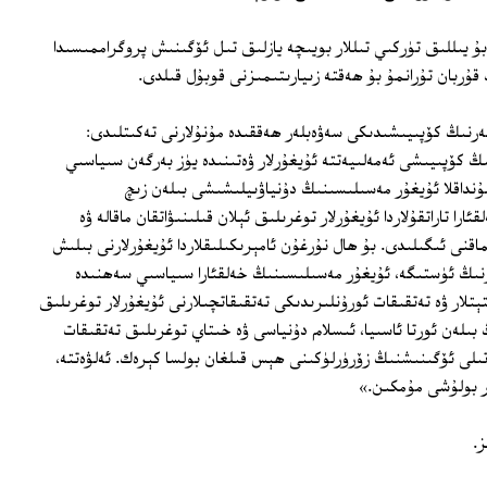
ۇ يىللىق تۈركىي تىللار بويىچە يازلىق تىل ئۆگىنىش پروگراممىسىدا
قۇربان تۇرانمۇ بۇ ھەقتە زىيارىتىمىزنى قوبۇل قىلدى.
ەرنىڭ كۆپىيىشىدىكى سەۋەبلەر ھەققىدە مۇنۇلارنى تەكىتلىدى:
نىڭ كۆپىيىشى ئەمەلىيەتتە ئۇيغۇرلار ۋەتىنىدە يۈز بەرگەن سىياسىي
شۇنداقلا ئۇيغۇر مەسىلىسىنىڭ دۇنياۋىيلىشىشى بىلەن زىچ
را تاراتقۇلاردا ئۇيغۇرلار توغرىلىق ئېلان قىلىنىۋاتقان ماقالە ۋە
ماقنى ئىگىلىدى. بۇ ھال نۇرغۇن ئامېرىكىلىقلاردا ئۇيغۇرلارنى بىلىش
نىڭ ئۈستىگە، ئۇيغۇر مەسىلىسىنىڭ خەلقئارا سىياسىي سەھنىدە
لار ۋە تەتقىقات ئورۇنلىرىدىكى تەتقىقاتچىلارنى ئۇيغۇرلار توغرىلىق
بىلەن ئورتا ئاسىيا، ئىسلام دۇنياسى ۋە خىتاي توغرىلىق تەتقىقات
 تىلى ئۆگىنىشنىڭ زۆرۈرلۈكىنى ھېس قىلغان بولسا كېرەك. ئەلۋەتتە،
ر بولۇشى مۇمكىن.»
ز.