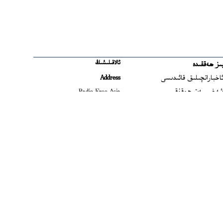
ئالاقىلىشىڭ
ىز ھەققىدە
Ope
اخباراتچىلىق قائىدىسى
Address
Open
ەخسىيەت ھوقۇقى
Radio Free Asia
2025 M Street NW
Op
ىشلىتىش شەرتلىرى
Suite 300
Opens
امېرىكا رادىئو-تېلېۋىزىيە
Washington, DC
ىشلىرىنى باشقۇرۇش
20036 USA
Opens in new window
ۇدىرىيىتى
Email
Opens in new window
امېرىكا ئاۋازى
uygweb@rfa.org
اردەم
ەت قۇرۇلمىسى