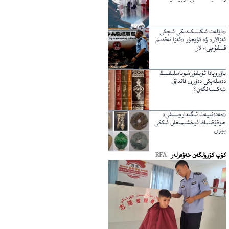
«دۆلەت ئىگىلىكىدىكى ئىچكى
ئەزالار» ۋە ئۇيغۇر «ئەزا تەقدىم
قىلغۇچى» لار
ياۋروپادا ئۇيغۇرشۇناسلىقنىڭ
دەسلەپكى دەۋرى قانداق
شەكىللەنگەن؟
«مەدەنىيەت ئىگىدارچىلىقى»
ھوقۇقىنىڭ ئوخشىمىغان ئىككى
يۈزى
كۆپ كۆرۈلگەن خەۋەرلەر
RFA