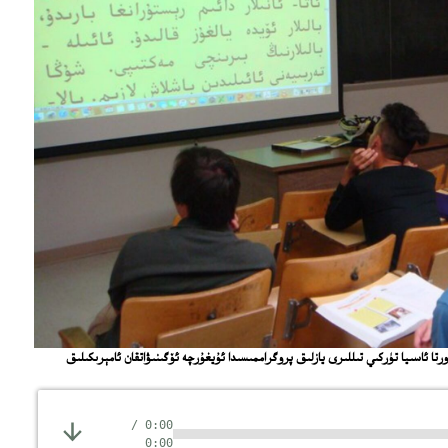
تا ئاسىيا تۈركىي تىللىرى يازلىق پروگراممىسىدا ئۇيغۇرچە ئۆگىنىۋاتقان ئامېرىكىلىق
/
0:00
0:00