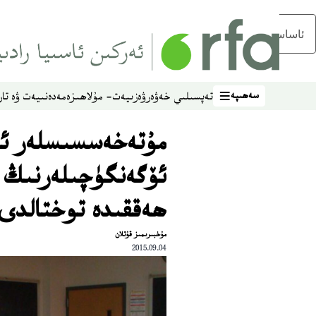
ئاساسلىق مەزمۇنغا ئاتلاڭ
سەھىپە
تەپسىلىي خەۋەر
ۋەزىيەت- مۇلاھىزە
مەدەنىيەت ۋە تار
سەھىپە
مۇتەخەسسىسلەر ئام
ئۆگەنگۈچىلەرنىڭ 
ھەققىدە توختالدى
مۇخبىرىمىز قۇتلان
2015.09.04