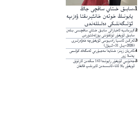
1
.
سابىق خىتاي ساقچى جاڭ
يابونىڭ خوتەن خانئېرىقتا ۋەزىپە
ئۆتىگەنلىكى دەلىللەندى
2
.
گېرمانىيە ئاخباراتى سابىق خىتاي ساقچىسى بىلەن
سابىق ئۇيغۇر تۇتقۇننى يۈزلەشتۈردى
3
.
ئەركىن ئاسىيا رادىيوسى ئۇيغۇرچە خەۋەرلىرى
(2026-يىل 31-ئىيۇل)
4
.
ئادريان زېنز: خىتايدا مەجبۇرىي ئەمگەك كۆلىمى
يەنىلا زور
5
.
جەنۇبىي ئۇيغۇر رايونىدا 143 مىڭدىن ئارتۇق
ئويغۇر بالا ئاتا-ئانىسىدىن ئايرىلىپ قالغان