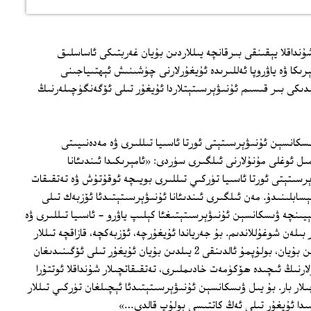
داقلا يېقىنقى بىرقانچە يىللاردىن بۇيان غەربتىكى ئاساسلىق
ېرىكا ۋە ياۋروپا ئەللىرىدە ئۇيغۇرلارنى چۈشىنىش ئېھتىياجىنى
ىدىكى بىر قىسىم ئۇنىۋېرسىتېتلاردا ئۇيغۇر تىلى ئۆگەنگۈچىلەرنىڭ
سكانسېن ئۇنىۋېرسىتېتى ئورتا ئاسىيا تىللىرى ۋە مەدەنىيىتى
 ئوغلى مۇنۇلارنى ئىلگىرى سۈردى: «ئامېرىكىدا ئىندىئانا
سىتېتى ئورتا ئاسىيا تۈركىي تىللىرى بويىچە ئوقۇتۇش ۋە تەتقىقات
ابلىنىدۇ. مەن ئىلگىرى ئىندىئانا ئۇنىۋېرسىتېتىدئا ئۆزبەك تىلى
ىنچە ۋىسكانسېن ئۇنىۋېرسىتېتىغئا كېلىپ ياۋرو - ئاسىيا تىللىرى ۋە
بىلەن شوغۇللاندىم. بۇ جەرياندا ئۇيغۇرچە، ئۆزبەكچە، قازاقچە تىللار
بويىچە كۇرسلار تەسىس قىلدۇق. يېقىندىن بۇيان، بولۇپمۇ ئالدىنقى 2 يىلدىن بۇيان ئۇيغۇر تىلى ئۆگىنىدىغان
لارنىڭ ئىچىدە ھۆكۈمەت خادىملىرى، تەتقىقاتچىلار شۇنداقلا ئوتتۇرا
ر بار. بۇ يىل ۋىسكانسېن ئۇنىۋېرسىتېتىدئا ئېچىلغان تۈركىي تىللار
ىدا ئۇيغۇر تىلى ئەڭ كاتتىسى بولۇپ قالدى…»