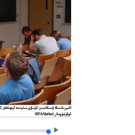
ئامېرىكىنىڭ ۋىسكانسىن ئۇنىۋېرسىتېتىدە ئېچىلغان ئور
ئوقۇغۇچىلار
(RFA/Qutlan)