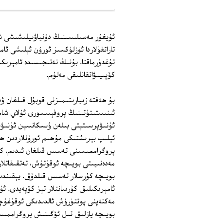
ئۇيغۇر مەسىلىسىنىڭ دۇنياۋىيلىشىشى شۇن
تاراتقۇلاردا ئۈزلۈكسىز ئورۇن ئېلىشى ئام
تۇغدۇرماقتا. بۇنىڭ نەتىجىسىدە ئامېرىك
كۆپىيىۋاتقانلىقى مەلۇم.
بۇ ھەقتە زىيارىتىمىزنى قوبۇل قىلغان ۋى
ئىنىستىتۇتىنىڭ پروفېسسورى ئۇلاي شامىل
ئۇنىۋېرسىتېتى بىلەن ۋىسكانسېن ئۇنىۋېر
ئېلىپ بېرىشتىكى مۇھىم ئورۇنلاردىن ھېس
پروگراممىسىنى تەسىس قىلغان ئىدىم، كېي
مەدەنىيىتى بويىچە ئوقۇتۇش، تەتقىقاتلار 
ئامېرىكىلىق كۇرسانتلار تېز كۆپەيدى. ئۇ
مەكتەپنى پۈتتۈرۈش ئالدىدىكى ئوقۇغۇچىلا
بويىچە يازلىق تىل ئۆگىنىش پروگراممىس