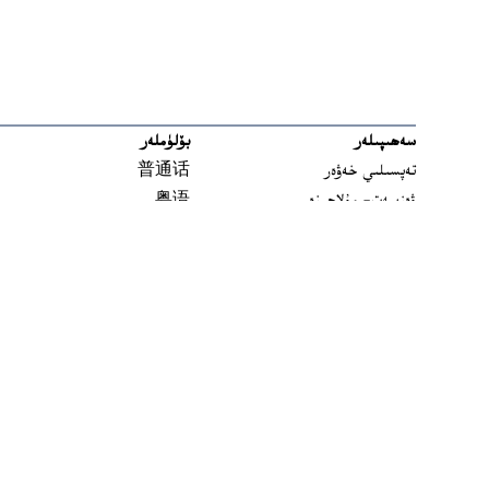
سەھىپىلەر
بۆلۈملەر
تەپسىلىي خەۋەر
普通话
ۋەزىيەت- مۇلاھىزە
粤语
مەدەنىيەت ۋە تارىخ
မြန်မာ
تارىخ-بۈگۈن
한국어
يەتتە سۇ
ລາວ
سىن
ខ្មែរ
ئارخىپ
བོད་སྐད།
Tiếng Việt
English