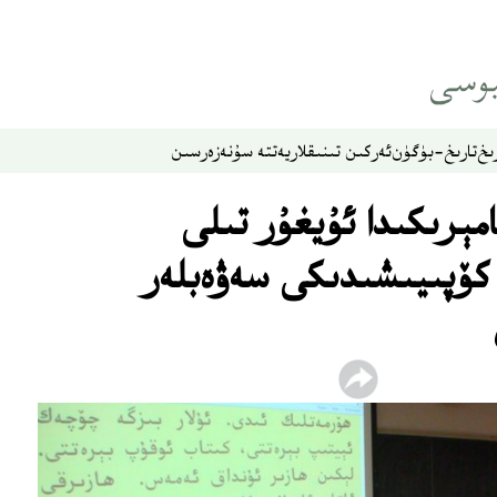
ىخ
تارىخ-بۈگۈن
ئەركىن تىنىقلار
يەتتە سۇ
نەزەر
سىن
ېرىكىدا ئۇيغۇر تىلى
كۆپىيىشىدىكى سەۋەبلەر