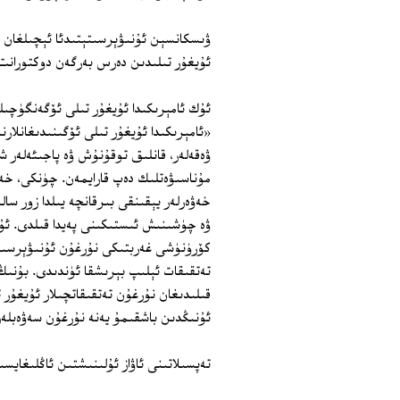
ۋىسكانسېن ئۇنىۋېرسىتېتىدئا ئېچىلغان ب
ئۇيغۇر تىلىدىن دەرس بەرگەن دوكتورانت 
ئۇك ئامېرىكىدا ئۇيغۇر تىلى ئۆگەنگۈچىل
«ئامېرىكىدا ئۇيغۇر تىلى ئۆگىنىدىغانلار
ۋەقەلەر، قانلىق توقۇنۇش ۋە پاجىئەلەر 
مۇناسىۋەتلىك دەپ قارايمەن. چۈنكى، خەلقئا
خەۋەرلەر يېقىنقى بىرقانچە يىلدا زور سال
ۋە چۈشىنىش ئىستىكىنى پەيدا قىلدى. ئۇ
كۆرۈنۈشى غەربتىكى نۇرغۇن ئۇنىۋېرسىتېت
تەتقىقات ئېلىپ بېرىشقا ئۈندىدى. بۇنىڭ 
قىلىدىغان نۇرغۇن تەتقىقاتچىلار ئۇيغۇر
ئۇنىڭدىن باشقىمۇ يەنە نۇرغۇن سەۋەبلە
تەپسىلاتىنى ئاۋاز ئۇلىنىشتىن ئاڭلىغايسى