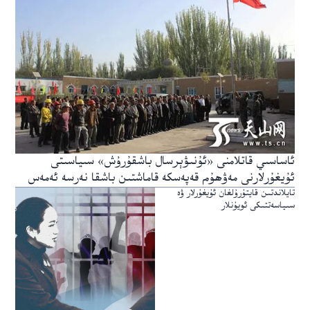
ئاساسىي قاتلامنى «ئۇنىۋېرسال باشقۇرۇش» سىياسىتى
ئۇيغۇرلارنى مەۋھۇم قەپەسكە قاماشتىن باشقا نەرسە ئەمەس
تايلاندتىن قايتۇرۇلغان ئۇيغۇرلار ۋە
سىياسەتتىكى ئويۇنلار