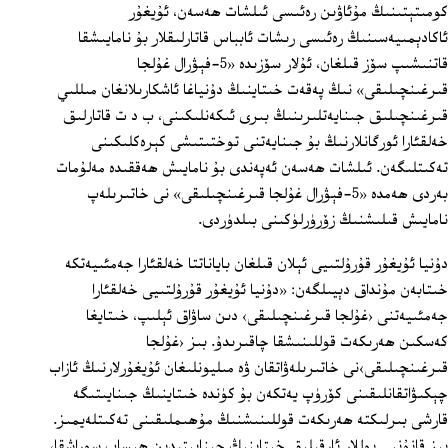
كومىتېتىنىڭ مۇئاۋىن رەئىسى ئىلشات ھەسەن، ئۇيغۇر
ئاكادېمىيەسىنىڭ رەئىسى رىشات ئابباس قاتارلىقلار بۇ نامايىشقا
قاتنىشىپ سۆز قىلغان، ئۇلار سۆزىدە «5-فېۋرال غۇلجا
قىرغىنچىلىقى» نىڭ پەقەت خىتاينىڭ دۇنياغا ئاشكارىلانغان مىللىي
قىرغىنچىلىق جىنايەتلىرىنىڭ بىرى ئىكەنلىكىنى، ب د ت قاتارلىق
خەلقئارا ئورگانلارنىڭ بۇ جىنايەتنى توختىتىشى كېرەكلىكىنى
تەكىتلىگەن. ئىلشات ھەسەن ئەپەندى بۇ نامايىش ھەققىدە مەلۇمات
بەردى ھەمدە «5-فېۋرال غۇلجا قىرغىنچىلىقى» نى خاتىرىلەپ
نامايىش قىلىشنىڭ زۆرۈرلۈكىنى بىلدۈردى.
دۇنيا ئۇيغۇر قۇرۇلتىيى ئېلان قىلغان باياناتتا خەلقئارا جەمئىيەتكە
خىتابەن مۇنداق دېيىلگەن: «دۇنيا ئۇيغۇر قۇرۇلتىيى خەلقئارا
جەمئىيەتنى ‹غۇلجا قىرغىنچىلىقى› دىن ساۋاق ئېلىپ، خىتايغا
كەسكىن ھەرىكەت قوللىنىشقا چاقىرىدۇ. بىز ‹غۇلجا
قىرغىنچىلىقى›نى خاتىرىلەۋاتقان ۋە مىليونلىغان ئۇيغۇرلارنىڭ ئازاب
چېكىۋاتقانلىقىنى كۆرۈپ يەتكەن بۇ كۈندە خىتاينىڭ جىنايىتىگە
قارشى بىرلىكتە ھەرىكەت قوللىنىشنىڭ مۇھىملىقىنى تەكىتلەيمىز.
بىز قانۇنىي يوللار ئارقىلىق خىتاينىڭ جىنايىتىدىن ھېساب سوراشقا،