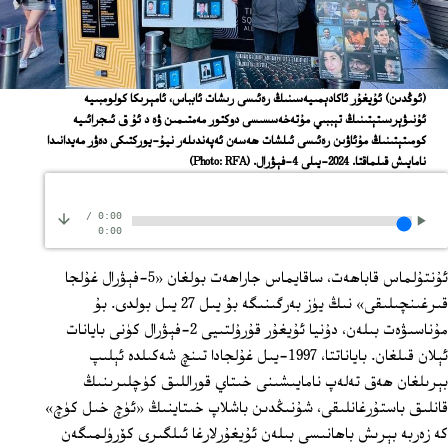
(ئوڭدىن) ئۇيغۇر ئاكادېمىيەسىنىڭ رەئىسى رىشات ئابباس، ئامېرىكا كولومبىيە
ئۇنىۋېرسىتېتىنىڭ تېببىي مۇتەخەسسىسى دوكتور مەمتىمىن ۋە د ئۇ ق ئىجرائىيە
كومىتېتىنىڭ مۇئاۋىن رەئىسى ئىلشات ھەسەن ئەپەندىلەر نيۇ-يوركتىكى دەۋر مەيدانىدا
نامايىش قىلماقتا. 2024-يىلى 4-فېۋرال.
(Photo: RFA)
/
0:00
0:00
ئۇنتۇلماس قاباھەت، ساقايماس جاراھەت بولغان «5-فېۋرال غۇلجا
قىرغىنچىلىقى» نىڭ يۈز بەرگىنىگە بۇ يىل 27 يىل بولدى. بۇ
مۇناسىۋەت بىلەن، دۇنيا ئۇيغۇر قۇرۇلتىيى 2-فېۋرال كۈنى بايانات
ئېلان قىلغان. باياناتتا، 1997-يىل غۇلجادا تىنچ شەكىلدە ئېلىپ
بېرىلغان ھەق تەلەپ نامايىشىنى خىتاي قوراللىق كۈچلىرىنىڭ
قانلىق باستۇرغانلىقى، شۇنىڭدىن باشلاپ خىتاينىڭ «ئۈچ خىل كۈچ»
كە زەربە بېرىش باھانىسى بىلەن ئۇيغۇرلارغا ئىلگىرى كۆرۈلمىگەن