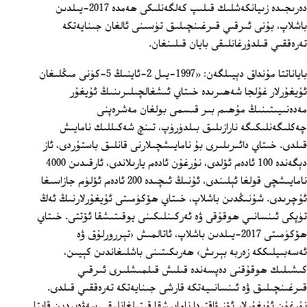
دەرىجىدە زىيانكەشلىك قىلىپ كەلگەنلىكى ھەمدە 2017-يىلدىن
باشلاپ، بۇنى ئىرقىي قىرغىنچىلىق تۈسىنى ئالغان جىنايەتكە
تەرەققىي قىلدۇرغانلىقى بايان قىلىنغان.
باياناتتا مۇنداق دېيىلگەن: «1997-يىل 2-ئاينىڭ 5-كۈنى مىڭلىغان
ئۇيغۇرلار غۇلجا شەھىرىدە خىتاي ئىشغالچىلىرىنىڭ ئۇيغۇر
مەدەنىيىتىنىڭ مۇھىم بىر قىسمى بولغان مەشرەپنى
چەكلىگەنلىكىگە نارازىلىق بىلدۈرۈپ، تىنچ شەكىللىك نامايىش
قىلدى. خىتاي دائىرىلىرى بۇ نامايىشچىلارنى قانلىق باستۇردى، ئاز
دېگەندە 100 ئادەم ئۆلدى، نۇرغۇن ئادەم يارىلاندى، ئارقىدىن 4000
نامايىشچى قولغا ئېلىندى، ئۇنىڭ ئىچىدە 200 ئادەم ئۆلۈم جازاسىغا
ئۇچرىدى. شۇنىڭدىن باشلاپ، خىتاي ھۆكۈمىتى ئۇيغۇرلارنىڭ ئەڭ
تۈپكى ئىنسانىي ھوقۇقى ۋە ئەركىنلىكىنى يوقىتىشقا ئۆتتى. خىتاي
ھۆكۈمىتى 2017-يىلدىن باشلاپ، ئاتالمىش ‹تېررورلۇق ۋە
ئەسەبىيلىككە زەربە بېرىش› ھەرىكىتىنى باشلىغاندىن كېيىن،
كىشىلىك ھوقۇقنى دەپسەندە قىلىش قىلمىشلىرى ئىرقىي
قىرغىنچىلىق ۋە ئىنسانىيەتكە قارشى جىنايەتكە تەرەققىي قىلدى.
نۇرغۇن ئۇيغۇرلار ئۆز ۋاقتىدا نامايىشقا قېتىلغانلىقى سەۋەبىدىن قايتا