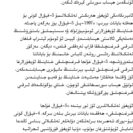
ئۇنىڭدىن ھېساب سورىشى كېرەك ئىكەن.
ئامېرىكادىكى ئۇيغۇر ھەرىكىتى تەشكىلاتىمۇ 5-فېۋرال كۈنى بۇ
ھەقتە بايانات بېرىپ: «1997-يىل 5-فېۋرال يۈز بەرگەن پاجىئە،
خىتاينىڭ ئۇيغۇرلارنى ئومۇميۈزلۈك ۋە سىستېمىلىق باستۇرۇشىنىڭ
دەسلەپكى ئالامىتى ھېسابلىنىدۇ، كېيىن ئۇ ئومۇم ئېتىراپ قىلغان
ئىرقىي قىرغىنچىلىققا قاراپ تەرەققىي قىلدى» دېگەن. مەزكۇر
تەشكىلاتنىڭ رەئىسى روشەن ئابباس خانىمنىڭ بۇ باياناتتا
بىلدۈرۈشىچە، 5-فېۋرال غۇلجا قىرغىنچىلىقى خىتاينىڭ ئۇيغۇرلارغا
ئىرقىي قىرغىنچىلىق ئېلىپ بېرىشىنىڭ مانېۋىرى ھېسابلىنىدىكەن،
ئۆز ۋاقتىدا خەلقئارا جەمئىيەت خىتاينىڭ بۇ قەبىھ جىنايىتىدىن
تولۇق ھېساب سورىمىغانلىقى ئۈچۈن، خىتاي بۈگۈنكىدەك ئىرقىي
قىرغىنچىلىق يۈرگۈزۈشكە پېتىنالىغان.
ئۇيغۇر تەشكىلاتلىرى ئۆز تور بېتىدە «5-فېۋرال غۇلجا
قىرغىنچىلىقى» ھەققىدە بايانات بېرىش بىلەن بىرگە، 4-فېۋرال كۈنى
نيۇ-يورك شەھىرىدە بىرلەشكەن دۆلەتلەر تەشكىلاتى بىناسى ئالدىدا
نامايىش ئۇيۇشتۇرغان بولۇپ، دۇنيا ئۇيغۇر قۇرۇلتىيى ئىجرائىيە