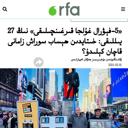
سەھىپە
ئىزد
ئاساسلىق مەزمۇنغا ئاتلاڭ
«5-فېۋرال غۇلجا قىرغىنچىلىقى» نىڭ 27
يىللىقى: خىتايدىن ھېساب سوراش زامانى
قاچان كېلىدۇ؟
ۋاشىنگتوندىن مۇخبىرىمىز جەۋلان تەييارلىدى
2024.02.05