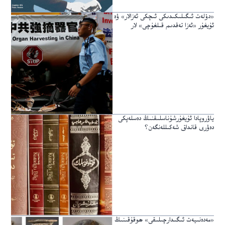
«دۆلەت ئىگىلىكىدىكى ئىچكى ئەزالار» ۋە
ئۇيغۇر «ئەزا تەقدىم قىلغۇچى» لار
ياۋروپادا ئۇيغۇرشۇناسلىقنىڭ دەسلەپكى
دەۋرى قانداق شەكىللەنگەن؟
«مەدەنىيەت ئىگىدارچىلىقى» ھوقۇقىنىڭ