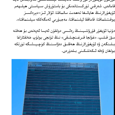
قامالدى. شەرقىي تۈركىستاندىكى بۇ باستۇرۇش سىياسىتى ھېلىھەم
ئۇيغۇرلارنىڭ ھاياتىغا تەھدىت سالماقتا، ئۇلار ئىز-دېرەكسىز
يوقىتىلماقتا، قاماققا ئېلىنماقتا، مەجبۇرىي ئەمگەككە سېلىنماقتا».
دۇنيا ئۇيغۇر قۇرۇلتىيىنىڭ رەئىسى دولقۇن ئەيسا ئەپەندى بۇ ھەقتە
سۆز قىلىپ، «غۇلجا قىرغىنچىلىقى» نىڭ تۇنجى بولۇپ خەلقئاراغا
بىلىنگەن ۋە ئۇيغۇرلارنىڭ ھەقلىق دەۋاسىنىڭ كۈچىيىشىگە تۈرتكە
بولغان ۋەقە ئىكەنلىكىنى بىلدۈردى.