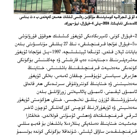
د ئۇ ق ئىجرائىيە كومىتېتىنىڭ مۇئاۋىن رەئىسى ئىلشات ھەسەن ئەپەندى ب د ت بىناسى
ئالدىدىكى نامايىشتا. 2024-يىلى 4-فېۋرال، نيۇ-يورك.
2-فېۋرال كۈنى، ئامېرىكادىكى ئۇيغۇر كىشىلىك ھوقۇق قۇرۇلۇشى
«5-فېۋرال غۇلجا قىرغىنچىلىقى» نىڭ 27 يىللىقى مۇناسىۋىتى بىلەن
بايانات ئېلان قىلدى. ئۇنىڭدا ئېيتىلىشىچە، 1997-يىل غۇلجادا ئۇيغۇر
مەشرەپلىرىنىڭ «جىنايەت» دەپ قارىلىشى ۋە چەكلىنىشى بۈگۈنكى
كۈندىكى مەدەنىيەت قىرغىنچىلىقىنىڭ باشلىنىشى. خىتاينىڭ
ھازىرقى سىياسىتى تۇيۇقسىز چىققان ئەمەس، بەلكى ئۇيغۇر
مەدەنىيىتىنى ۋە خىتاينىڭ كونتروللۇقى سىرتىدىكى ھەر قانداق
ئاممىۋى ئېقىمنى، ئاممىۋى پائالىيەتنى زوراۋانلىق بىلەن
باستۇرۇشىنىڭ ئۇزۇن يىللىق نەتىجىسى. خىتاي ھۆكۈمىتى ئۇيغۇر
مەدەنىيىتى ۋە ئۇيغۇرلارنىڭ كۈچىنى كۆرگەنلىكى ئۈچۈن ئاخىر
ئىرقىي قىرغىنچىلىقتەك ۋەھشىي ئۇسۇلنى قوللاندى. خەلقئارا
جەمئىيەت خىتاينىڭ دەسلەپكى يىللاردىلا باشلىغان بۇ قەبىھ مىللىي
قىرغىنچىلىقىدىن ساۋاق ئېلىشى، شۇنداقلا بۈگۈنكى كۈندە بولسىمۇ