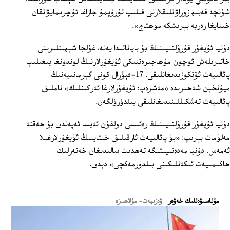
شۇنچە قەبىھ زوراۋانلىقلارنى قىلىپ تۇرۇپمۇ جازاغا ئۇچرىمايۋاتقان
خىتايغا زەربە بېرىشكە موھتاج».
دۇنيا ئۇيغۇر قۇرۇلتىيىنىڭ بۇ باياناتىدا يەنە، غۇلجا شېھىتلىرىنى
خاتىرىلەش ئۈچۈن مۇھاجىرەتتىكى ئۇيغۇرلارنىڭ لوندونغا يىغىلىپ
پائالىيەت ئۆتكۈزىدىغانلىقى، 17-فېۋرال كۈنى گېرمانىيەنىڭ
ميۇنخېن شەھىرىدە «مەشرەپ: ئۇيغۇرلارغا ئەركىنلىك» ناملىق
پائالىيەت تەشكىللىنىدىغانلىقى بىلدۈرۈلگەن.
دۇنيا ئۇيغۇر قۇرۇلتىيىنىڭ رەئىسى دولقۇن ئەيسا ئەپەندى بۇ ھەقتە
مەلۇمات بېرىپ: «بۇ پائالىيەت ئارقىلىق خىتاينىڭ ئۇيغۇرلارغىلا
ئەمەس، دۇنيا مەدەنىيىتىگە تەھدىت سالىدىغان خەتەرلىك
ھاكىمىيەت ئىكەنلىكىنى بىلدۈرمەكچى» دېدى.
ﻣﯘﻧﺎﺳﯩﯟﻩﺗﻠﯩﻚ ﺧﻪﯞﻩﺭ
ۋەزىيەت- مۇلاھىزە