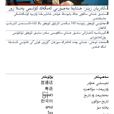
1
.
ئادريان زېنز: خىتايدا مەجبۇرىي ئەمگەك كۆلىمى يەنىلا زور
2
.
سابىق خىتاي ساقچى جاڭ يابونىڭ خوتەن خانئېرىقتا ۋەزىپە ئۆتىگەنلىكى
دەلىللەندى
3
.
جەنۇبىي ئۇيغۇر رايونىدا 143 مىڭدىن ئارتۇق ئويغۇر بالا ئاتا-ئانىسىدىن ئايرىلىپ
قالغان
4
.
گېرمانىيە ئاخباراتى سابىق خىتاي ساقچىسى بىلەن سابىق ئۇيغۇر تۇتقۇننى
يۈزلەشتۈردى
5
.
مەمەت توختى: خىتاي چەت ئەللەرگە سوزغان ”ئۇزۇن قولى“نى قانۇنىي ئاساسقا
ئىگە قىلدى
سەھىپىلەر
بۆلۈملەر
تەپسىلىي خەۋەر
普通话
ۋەزىيەت- مۇلاھىزە
粤语
مەدەنىيەت ۋە تارىخ
မြန်မာ
تارىخ-بۈگۈن
한국어
يەتتە سۇ
ລາວ
سىن
ខ្មែរ