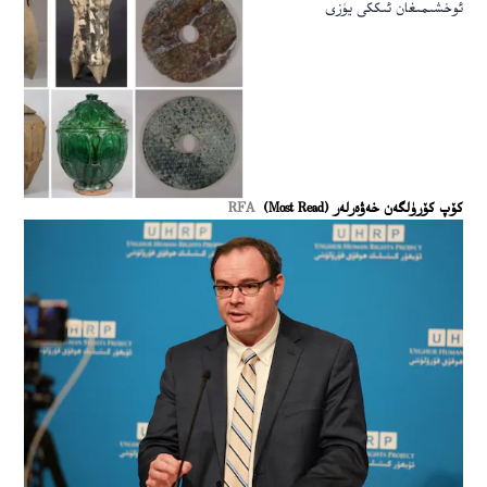
ئوخشىمىغان ئىككى يۈزى
كۆپ كۆرۈلگەن خەۋەرلەر (Most Read)
RFA