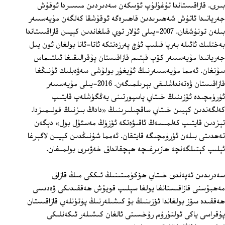
بىرى. قازاقىستاندا تۇغۇلۇپ ئۆسكەن سەدىردىن مىسىردا ئوقۇش
جەريانىدا ئاتۇش شەھىرىدىن قاھىرەگە ئوقۇشقا كەلگەن مۇيەسسەر
بىلەن تونۇشقان. 2007-يىلى ئۇلار توي قىلغاندىن كېيىن قازاقىستاندا
بەختلىك ئائىلە بەرپا قىلىپ ئۈچ پەرزەنتكە ئاتا-ئانا بولغان ئون يىل
جەريانىدا مۇيەسسەر كۆپ قېتىم قازاقىستان پۇقرالىقىغا ئىلتىماس
سۇنغان. ئەمما مۇيەسسەرنىڭ ئۇيغۇر بولۇشى سەۋەبلىك ئۇنىڭغا
قازاقىستان ۋەتەنداشلىقى بېرىلمىگەن. 2016-يىلى مۇيەسسەر
ئۈرۈمچىدە ئۆزىنىڭ خىتاي پاسپورتىنى يەڭگۈشلەپ قايتىپ
كەلگەندىن كېيىن خىتاي ساقچىلىرىنىڭ «داداڭ بىزنىڭ قولىمىزدا.
تېزدىن قايتىپ كەلمىسەڭ ئاقىۋەتكە ئۆزۈڭ مەسئۇل بول» دېگەن
تەھدىتى بىلەن ئۈرۈمچىگە قايتقان. ئەمما شۇنىڭدىن كېيىن لاگېرغا
ئېلىپ كېتىلگەنچە ھازىرغىچە ھېچقانداق خەۋىرى بولمىغان.
سەدرىدىن ئەپەندى خىتاي ھۆكۈمىتىنىڭ ئىككى مىڭ قازاق
مەھبۇسنى قازاقىستانغا يولغا سېلىپ قويۇش ھەققىدىكى ۋەدىسى
ھەققىدە سۆز بولغاندا ئۆزىنىڭ بۇ كىشىلەرنىڭ پۈتۈنلەي قازاقىستان
پۇقراسى ياكى ئولتۇرۇم رۇخسىتى ئالغان كىشىلەر ئىكەنلىكى