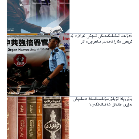
«دۆلەت ئىگىلىكىدىكى ئىچكى ئەزالار» ۋە
ئۇيغۇر «ئەزا تەقدىم قىلغۇچى» لار
ياۋروپادا ئۇيغۇرشۇناسلىقنىڭ دەسلەپكى
دەۋرى قانداق شەكىللەنگەن؟