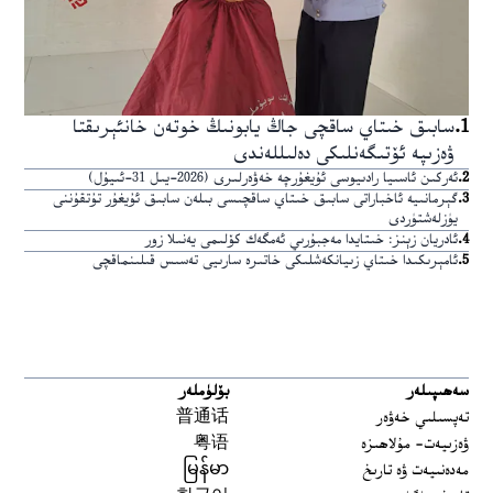
1
.
سابىق خىتاي ساقچى جاڭ يابونىڭ خوتەن خانئېرىقتا
ۋەزىپە ئۆتىگەنلىكى دەلىللەندى
2
.
ئەركىن ئاسىيا رادىيوسى ئۇيغۇرچە خەۋەرلىرى (2026-يىل 31-ئىيۇل)
3
.
گېرمانىيە ئاخباراتى سابىق خىتاي ساقچىسى بىلەن سابىق ئۇيغۇر تۇتقۇننى
يۈزلەشتۈردى
4
.
ئادريان زېنز: خىتايدا مەجبۇرىي ئەمگەك كۆلىمى يەنىلا زور
5
.
ئامېرىكىدا خىتاي زىيانكەشلىكى خاتىرە سارىيى تەسىس قىلىنماقچى
سەھىپىلەر
بۆلۈملەر
تەپسىلىي خەۋەر
普通话
ۋەزىيەت- مۇلاھىزە
粤语
مەدەنىيەت ۋە تارىخ
မြန်မာ