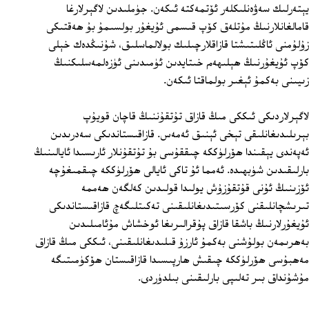
يېتەرلىك سەۋەنلىكلەر ئۆتمەكتە ئىكەن. جۈملىدىن لاگېرلارغا
قامالغانلارنىڭ مۇتلەق كۆپ قىسمى ئۇيغۇر بولسىمۇ بۇ ھەقتىكى
زۇلۇمنى ئاڭلىتىشتا قازاقلارچىلىك بولالماسلىق، شۇنىڭدەك خېلى
كۆپ ئۇيغۇرنىڭ ھېلىھەم خىتايدىن ئۈمىدىنى ئۈزەلمەسلىكنىڭ
زىيىنى بەكمۇ ئېغىر بولماقتا ئىكەن.
لاگېرلاردىكى ئىككى مىڭ قازاق تۇتقۇننىڭ قاچان قويۇپ
بېرىلىدىغانلىقى تېخى ئېنىق ئەمەس. قازاقىستاندىكى سەدرىدىن
ئەپەندى يېقىندا ھۆرلۈككە چىققۇسى بۇ تۇتقۇنلار ئارىسىدا ئايالىنىڭ
بارلىقىدىن شۈبھىدە. ئەمما ئۇ تاكى ئايالى ھۆرلۈككە چىقمىغۇچە
ئۆزىنىڭ ئۇنى قۇتقۇزۇش يولىدا قولىدىن كەلگەن ھەممە
تىرىشچانلىقنى كۆرسىتىدىغانلىقىنى تەكىتلىگەچ قازاقىستاندىكى
ئۇيغۇرلارنىڭ باشقا قازاق پۇقرالىرىغا ئوخشاش مۇئامىلىدىن
بەھرىمەن بولۇشنى بەكمۇ ئارزۇ قىلىدىغانلىقىنى، ئىككى مىڭ قازاق
مەھبۇسى ھۆرلۈككە چىقىش ھارپىسىدا قازاقىستان ھۆكۈمىتىگە
مۇشۇنداق بىر تەلىپى بارلىقىنى بىلدۈردى.