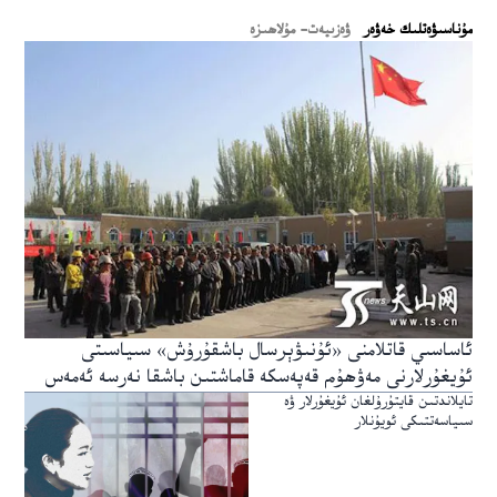
ﻣﯘﻧﺎﺳﯩﯟﻩﺗﻠﯩﻚ ﺧﻪﯞﻩﺭ
ۋەزىيەت- مۇلاھىزە
ئاساسىي قاتلامنى «ئۇنىۋېرسال باشقۇرۇش» سىياسىتى
ئۇيغۇرلارنى مەۋھۇم قەپەسكە قاماشتىن باشقا نەرسە ئەمەس
تايلاندتىن قايتۇرۇلغان ئۇيغۇرلار ۋە
سىياسەتتىكى ئويۇنلار