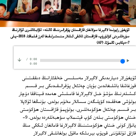
ئۇيغۇر رايونىدا لاگېرغا سولانغان قازاقىستان پۇقرالىرىنىڭ ئائىلە- تاۋابىئاتلىرى ئۇلارنىڭ
سۈرەتلىرىنى كۆتۈرۈپ، قازاقىستان تاشقى ئىشلار مىنىستىرلىقىغا ئەرز قىلماقتا. 2018-يىلى
7-دېكابىر، ئالمۇتا.
(AP)
/
0:00
0:00
ئۇيغۇرلار دىيارىدىكى لاگېرلار مەسىلىسى خەلقئارانىڭ دىققىتىنى
قوزغاشقا باشلىغاندىن بۇيان چەتئەل پۇقرالىقىدىكى بىر قىسىم
كىشىلەرنىڭ مۇشۇ خىل لاگېرلارغا قامىلىشى ھەمدە قىيناققا دۇچار
بولۇشى ھەققىدە كۆپلىگەن مىساللار مەلۇم بولدى. بۇنىڭغا ئۇلاپلا
بىر قىسىم چەتئەل ھۆكۈمەتلىرى، بولۇپمۇ قازاقىستان ھۆكۈمىتى
خىتاي ھۆكۈمىتى بىلەن كۆپ قېتىملاپ سۆھبەتلەردە بولدى. 9-
يانۋار كۈنى خىتاي ھۆكۈمىتىنىڭ لاگېرلارغا قامالغان ئىككى مىڭ
قازاق تۇتقۇننى قويۇپ بېرىشكە ماقۇل بولغانلىقى لاگېرلار