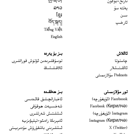
تارىخ-بۈگۈن
한국어
يەتتە سۇ
ລາວ
سىن
ខ្មែរ
ئارخىپ
བོད་སྐད།
Tiếng Việt
English
ئاڭلاش
بىز بۇ يەردە
 window
چاستوتا
توسۇقلىرىدىن ئۆتۈش قوراللىرى
ئاڭلىتىشلار
ئالاقىلىشىڭ
Podcasts مۇلازىمىتى
تور مۇلازىمىتى
بىز ھەققىدە
Opens in new window
Faceboook (ئۇيغۇرچە)
ئاخباراتچىلىق قائىدىسى
Opens in new window
Facebook (Кирилчә)
شەخسىيەت ھوقۇقى
Opens in new window
Instagram (ئۇيغۇرچە)
ئىشلىتىش شەرتلىرى
Opens in new window
Instagram (Кирилчә)
ئامېرىكا رادىئو-تېلېۋىزىيە
window
Opens in new window
X (Twitter)
ئىشلىرىنى باشقۇرۇش مۇدىرىيىتى