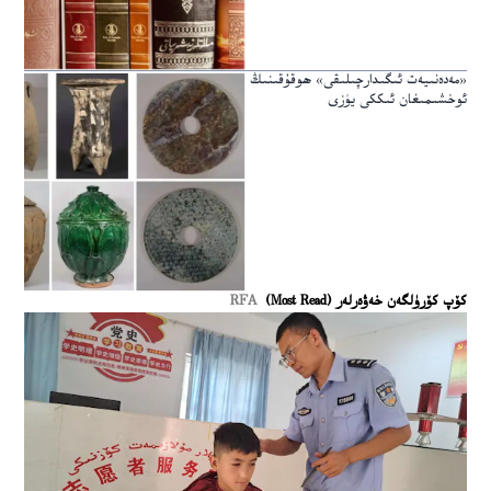
«مەدەنىيەت ئىگىدارچىلىقى» ھوقۇقىنىڭ
ئوخشىمىغان ئىككى يۈزى
كۆپ كۆرۈلگەن خەۋەرلەر (Most Read)
RFA