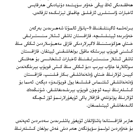
ھەققىدىكى ئەڭ يېڭى خەۋەر سۈپىتىدە دۇنيادىكى ھەرقايسى
ئاخبارات ۋاسىتىلىرى ئارقىلىق چاقماق تېزلىكىدە تارقالدى.
بىرلەشمە ئاگېنتلىقنىڭ 9-يانۋار ئالمۇتا شەھىرىدىن بەرگەن
خەۋىرىدە ئېيتىلىشىچە، قازاقىستان تاشقى ئىشلار مىنىستىرلىقى
خىتاي ھۆكۈمىتىنىڭ لاگېرلاردىكى قازاق مەھبۇسلاردىن ئىككى مىڭ
كىشىنى قويۇپ بېرىشكە ماقۇل بولغانلىقىنى ئېيتقان. قازاقىستان
تاشقى ئىشلار مىنىستىرلىقىنىڭ ئاخبارات ئىشخانىسى بۇ ھەقتىكى
سوئاللارغا جاۋاب بېرىپ «بۇ ئىككى مىڭ كىشى قويۇپ بېرىلگەندىن
كېيىن ئۇلارنىڭ خىتاي ۋەتەنداشلىقى بىكار قىلىنىپ، قازاقىستان
ۋەتەنداشلىقى ئىلتىماس قىلىشىغا يول قويۇلىدۇ» دېگەن. ئەمما بۇ
كىشىلەرنىڭ نېمە ئۈچۈن قويۇپ بېرىلىدىغانلىقى، شۇنىڭدەك
ئۇلارنىڭ پۈتۈنلەي قازاقلار ياكى ئۇيغۇرلارنىمۇ ئۆز ئىچىگە
ئالىدىغانلىقى ئېيتىلمىغان.
ھازىر قازاقىستاندا ياشاۋاتقان ئۇيغۇر ياشلىرىدىن سەدىردىن ئەپەندى
بۇ خەۋەردىن تولىمۇ سۆيۈنگەن ھەم دىلى غەش بولغان كىشىلەرنىڭ