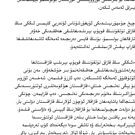
يىراق ئەمەس ئىكەن.
چېخ جۇمھۇرىيىتىدىكى ئۇيغۇرشۇناس ئۆندرېي كلېمىس ئىككى مىڭ
قازاق تۇتقۇننىڭ قويۇپ بېرىلىدىغانلىقى ھەققىدىكى خەۋەر
تارقالغان بولسىمۇ، بۇنىڭ قايسى دەرىجىدە ئەمەلگە ئاشىدىغانلىقىغا
قاراپ بېقىش لازىملىقىنى تەكىتلەيدۇ.
«ئىككى مىڭ قازاق تۇتقۇننىڭ قويۇپ بېرىلىپ قازاقىستانغا
يەرلەشتۈرۈلىدىغانلىقى ھەقىقەتەنمۇ بىر خۇشخەۋەر. مەن بۇنى
ئۇتۇقلۇق ئەمەلگە ئاشسىكەن، دەپ ئارزۇ قىلىمەن. شەخسەن ئۆزۈم
بۇ يېڭى نەتىجىنى خىتاي-قازاقىستان ھۆكۈمەتلىرى ئوتتۇرىسىدىكى
مۇزاكىرىنىڭ مەلۇم دەرىجىدىكى نەتىجىسى، دەپ قارايمەن. چۈنكى
شىنجاڭدا ياشايدىغان قازاقلار ئۈچۈن ئۇلارنىڭ قازاقىستان دۆلىتى بار.
بۇ دۆلەت ھېچبولمىغاندا بۇ قازاقلارنىڭ گېپىنى ۋە داۋاسىنى قىلىدۇ.
يەنە بىر ياقتىن بولسا خىتاي بىلەن قازاقىستان ئوتتۇرىسىدا
ئېنېرگىيە، بىخەتەرلىك ۋە تاشقى سودا دېگەندەك كۆپ تەرەپلىمە
مەنپەئەت مۇناسىۋىتى بار. شۇڭا ئۇلار ‹تەربىيەلەش مەركىزى› ياكى