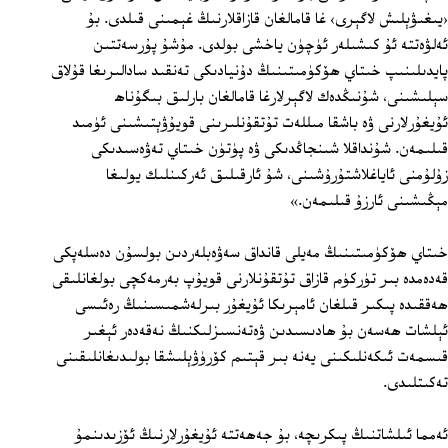
‹يىغىۋېلىش لاگېرى› غا قامالغان قازاقلارنىڭ غېمىنى قىلدى. بۇ
ئەلۋەتتە ئۇ كىشىلەر ئۈچۈن ياخشى بولدى. مۇشۇ پۇرسەتتىن
پايدىلىنىپ خىتاي ھۆكۈمىتىنىڭ دۇنيادىكى تەنقىد سادالىرىغا قۇلاق
سېلىشىنى، شۇنىڭدەك لاگېرلارغا قامالغان بارلىق بىگۇناھ
ئۇيغۇرلارنى ۋە باشقا مىللەت تۇتقۇنلىرىنى قويۇۋېتىشىنى ئۈمىد
قىلىمەن. شۇنداقلا شىنجاڭدىكى ۋە پۈتۈن خىتاي تەۋەسىدىكى
زۇلۇمنى ئاياغلاشتۇرۇشىنى، شۇ ئارقىلىق ئەركىنلىك يولىغا
مېڭىشىنى ئارزۇ قىلىمەن.»
خىتاي ھۆكۈمىتىنىڭ مەيلى قانداق سەۋەبلەردىن بولسۇن دەسلەپكى
قەدەمدە بىر تۈركۈم قازاق تۇتقۇنلارنى قويۇپ بەرمەكچى بولغانلىقى
ھەققىدە پىكىر قىلغان ئامېرىكا ئۇيغۇر بىرلەشمىسىنىڭ رەئىسى
ئېلشات ھەسەن بۇ ھادىسىدىن ۋەتەنسىزلىكنىڭ نەقەدەر ئېغىر
قىسمەت ئىكەنلىكىنى يەنە بىر قېتىم كۆرۈۋېلىشقا بولىدىغانلىقىنى
تەكىتلىدى.
ئەمما ئىلشاتنىڭ پىكرىچە، بۇ جەھەتتە ئۇيغۇرلارنىڭ ئۆزىدىنمۇ