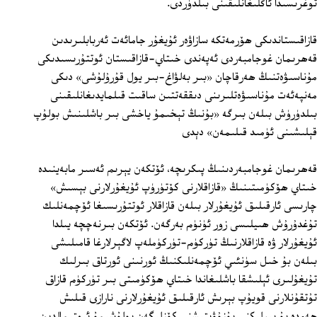
توغرىسىدا ئاڭلىغانلىقىنى بىلدۈردى.
قازاقىستاندىكى ھۆرمەتكە سازاۋەر ئۇيغۇر جامائەت ئەربابلىرىدىن
قەھرىمان غوجامبەردى ئەپەندى خىتاي-قازاقىستان ئوتتۇرىسىدىكى
مۇناسىۋەتنىڭ ھەرقاچان «بىر بەلۋاغ-بىر يول قۇرۇلۇشى» دىكى
مەنپەئەت مۇناسىۋەتلىرىنى دىققەتتىن ساقىت قىلمايدىغانلىقىنى
بىلدۈرۈش بىلەن بىرگە «بۇنىڭ تېخىمۇ ياخشى بىر باشلىنىش بولۇپ
قېلىشىنى ئۈمىد قىلىمەن» دېدى
قەھرىمان غوجامبەردىنىڭ پىكرىچە، ئۆتكەن يېرىم ئەسىر مابەينىدە
خىتاي ھۆكۈمىتىنىڭ «قازاقلارنى كۆتۈرۈپ ئۇيغۇرلارنى بېسىش»
چارىسى ئارقىلىق ئۇيغۇرلار بىلەن قازاقلار ئوتتۇرىسىغا ئۆچمەنلىك
تۇغدۇرۇش ھىيلىسى زور ئۈنۈم بەرگەن. ئۆتكەن بىرنەچچە يىلدا
ئۇيغۇرلار ۋە قازاقلارنىڭ تۈركۈم-تۈركۈملەپ لاگېرلارغا قامىلىشى
بىلەن بۇ خىل سۈنئىي ئۆچمەنلىكنىڭ ئورنىنى ئورتاق بىرلىك
تۇيغۇلىرى ئېلىشقا باشلىغاندا خىتاي ھۆكۈمىتى بىر تۈركۈم قازاق
تۇتقۇنلارنى قويۇپ بېرىش ئارقىلىق ئۇيغۇرلارنى نارازى قىلىش
ھەمدە بۇ بىرلىكنى بۇزۇۋېتىشنى كۆزلىگەن بولۇشىمۇ ئېھتىمالدىن