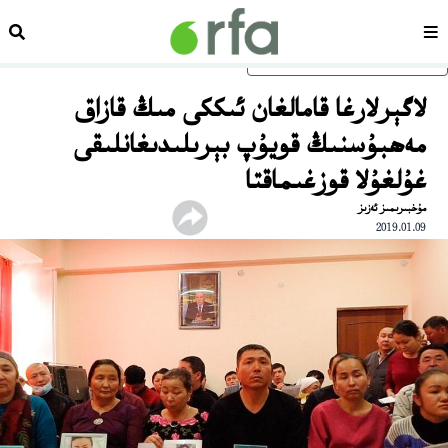
سەھىپە
ئىزد
ئاساسلىق مەزمۇنغا ئاتلاڭ
لاگېرلارغا قامالغان ئىككى مىڭ قازاق
مەھبۇسنىڭ قويۇپ بېرىلىدىغانلىقى
غۇلغۇلا قوزغىماقتا
مۇخبىرىمىز ئەزىز
2019.01.09