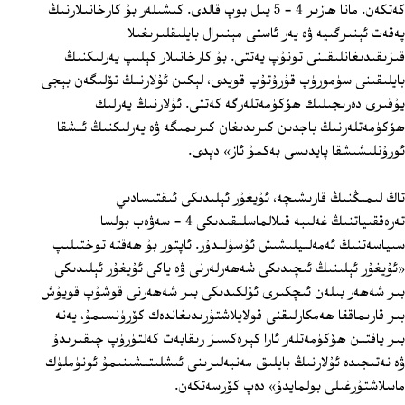
كەتكەن. مانا ھازىر 4 - 5 يىل بوپ قالدى. كىشىلەر بۇ كارخانىلارنىڭ
پەقەت ئېنىرگىيە ۋە يەر ئاستى مېنىرال بايلىقلىرىغىلا
قىزىقىدىغانلىقىنى تونۇپ يەتتى. بۇ كارخانىلار كېلىپ يەرلىكنىڭ
بايلىقىنى سۈمۈرۈپ قۇرۇتۇپ قويدى، لېكىن ئۇلارنىڭ تۆلىگەن بېجى
يۇقىرى دەرىجىلىك ھۆكۈمەتلەرگە كەتتى. ئۇلارنىڭ يەرلىك
ھۆكۈمەتلەرنىڭ باجدىن كىرىدىغان كىرىمىگە ۋە يەرلىكنىڭ ئىشقا
ئورۇنلىشىشقا پايدىسى بەكمۇ ئاز» دېدى.
تاڭ لىمىڭنىڭ قارىشىچە، ئۇيغۇر ئېلىدىكى ئىقتىسادىي
تەرەققىياتنىڭ غەلىبە قىلالماسلىقىدىكى 4 - سەۋەب بولسا
سىياسەتنىڭ ئەمەلىيلىشىش ئۇسۇلىدۇر. ئاپتور بۇ ھەقتە توختىلىپ
«ئۇيغۇر ئېلىنىڭ ئىچىدىكى شەھەرلەرنى ۋە ياكى ئۇيغۇر ئېلىدىكى
بىر شەھەر بىلەن ئىچكىرى ئۆلكىدىكى بىر شەھەرنى قوشۇپ قويۇش
بىر قارىماققا ھەمكارلىقنى قولايلاشتۇرىدىغاندەك كۆرۈنسىمۇ، يەنە
بىر ياقتىن ھۆكۈمەتلەر ئارا كېرەكسىز رىقابەت كەلتۈرۈپ چىقىرىدۇ
ۋە نەتىجىدە ئۇلارنىڭ بايلىق مەنبەلىرىنى ئىشلىتىشىنىمۇ ئۈنۈملۈك
ماسلاشتۇرغىلى بولمايدۇ» دەپ كۆرسەتكەن.