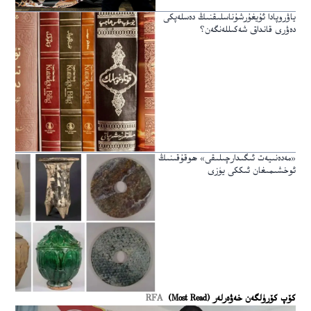
ياۋروپادا ئۇيغۇرشۇناسلىقنىڭ دەسلەپكى
دەۋرى قانداق شەكىللەنگەن؟
«مەدەنىيەت ئىگىدارچىلىقى» ھوقۇقىنىڭ
ئوخشىمىغان ئىككى يۈزى
كۆپ كۆرۈلگەن خەۋەرلەر (Most Read)
RFA