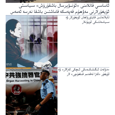
ئاساسىي قاتلامنى «ئۇنىۋېرسال باشقۇرۇش» سىياسىتى
ئۇيغۇرلارنى مەۋھۇم قەپەسكە قاماشتىن باشقا نەرسە ئەمەس
تايلاندتىن قايتۇرۇلغان ئۇيغۇرلار ۋە
سىياسەتتىكى ئويۇنلار
«دۆلەت ئىگىلىكىدىكى ئىچكى ئەزالار» ۋە
ئۇيغۇر «ئەزا تەقدىم قىلغۇچى» لار