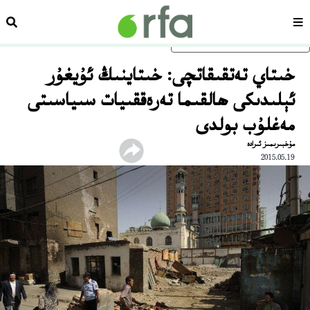
سەھىپە
ئىزد
ئاساسلىق مەزمۇنغا ئاتلاڭ
خىتاي تەتقىقاتچى: خىتاينىڭ ئۇيغۇر
ئېلىدىكى ھالقىما تەرەققىيات سىياسىتى
مەغلۇب بولدى
مۇخبىرىمىز ئىرادە
2015.05.19