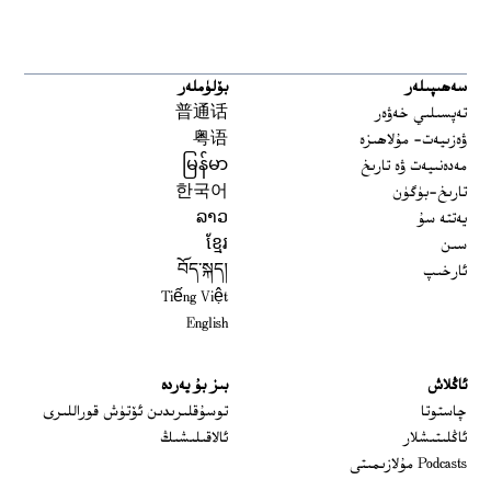
سەھىپىلەر
بۆلۈملەر
تەپسىلىي خەۋەر
普通话
ۋەزىيەت- مۇلاھىزە
粤语
مەدەنىيەت ۋە تارىخ
မြန်မာ
تارىخ-بۈگۈن
한국어
يەتتە سۇ
ລາວ
سىن
ខ្មែរ
ئارخىپ
བོད་སྐད།
Tiếng Việt
English
ئاڭلاش
بىز بۇ يەردە
 window
چاستوتا
توسۇقلىرىدىن ئۆتۈش قوراللىرى
ئاڭلىتىشلار
ئالاقىلىشىڭ
Podcasts مۇلازىمىتى