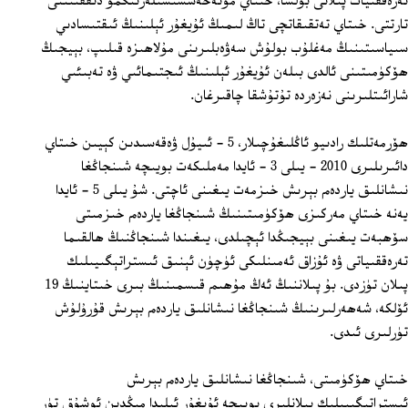
تەرەققىيات پىلانى بولسا، خىتاي مۇتەخەسسىسىلەرنىڭمۇ دىققىتىنى
تارتتى. خىتاي تەتقىقاتچى تاڭ لىمىڭ ئۇيغۇر ئېلىنىڭ ئىقتىسادىي
سىياسىتىنىڭ مەغلۇب بولۇش سەۋەبلىرىنى مۇلاھىزە قىلىپ، بېيجىڭ
ھۆكۈمىتىنى ئالدى بىلەن ئۇيغۇر ئېلىنىڭ ئىجتىمائىي ۋە تەبىئىي
شارائىتلىرىنى نەزەردە تۇتۇشقا چاقىرغان.
ھۆرمەتلىك رادىيو ئاڭلىغۇچىلار، 5 - ئىيۇل ۋەقەسىدىن كېيىن خىتاي
دائىرىلىرى 2010 - يىلى 3 - ئايدا مەملىكەت بويىچە شىنجاڭغا
نىشانلىق ياردەم بېرىش خىزمەت يىغىنى ئاچتى. شۇ يىلى 5 - ئايدا
يەنە خىتاي مەركىزى ھۆكۈمىتىنىڭ شىنجاڭغا ياردەم خىزمىتى
سۆھبەت يىغىنى بېيجىڭدا ئېچىلدى، يىغىندا شىنجاڭنىڭ ھالقىما
تەرەققىياتى ۋە ئۇزاق ئەمىنلىكى ئۈچۈن ئېنىق ئىستراتېگىيىلىك
پىلان تۈزدى. بۇ پىلاننىڭ ئەڭ مۇھىم قىسمىنىڭ بىرى خىتاينىڭ 19
ئۆلكە، شەھەرلىرىنىڭ شىنجاڭغا نىشانلىق ياردەم بېرىش قۇرۇلۇش
تۈرلىرى ئىدى.
خىتاي ھۆكۈمىتى، شىنجاڭغا نىشانلىق ياردەم بېرىش
ئىستراتېگىيىلىك پىلانلىرى بويىچە ئۇيغۇر ئېلىدا مىڭدىن ئوشۇق تۈر