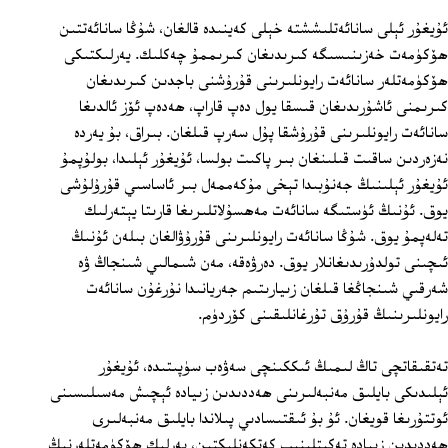
ئۇيغۇر ئېلى سانائەتلىششتە خېلى كەينىدە قالغان، شۇڭا سانائەتتىن
ھۆكۈمەت خەزىنىسىگە كىرىدىغان كىرىممۇ چەكلىك. يەرلىكتىكى
ھۆكۈمەتلەر سانائەت رايونلىرىنى قۇرۇشنى باجدىن كىرىدىغان
كىرىمنى ئاشۇرىدىغان قىسقا يول دەپ قاراپ، ھەدەپ ئۆز ئالدىغا
سانائەت رايونلىرىنى قۇرۇشقا پۇل سەرپ قىلغان. بىراق، بۇ يەردە
نەزەردىن ساقىت قىلىنغان بىر پاكىت بولسا، ئۇيغۇر ئېلىدا، بولۇپمۇ
ئۇيغۇر ئېلىنىڭ جەنۇبىدا تېخى مۇكەممەل بىر ئاساسىي قۇرۇلۇشى
يوق. ئۇنىڭ ئۈستىگە سانائەت مەھسۇلاتلىرىغا قارىتا يېتەرلىك
تەلەپمۇ يوق. شۇڭا سانائەت رايونلىرىنى قۇرۇۋالغان بىلەن ئۇنىڭ
ئىچىنى تولدۇرىدىغانلار يوق. دەرۋەقە، مەن شىمالىي شىنجاڭ ۋە
شەرقىي شىنجاڭغا قىلغان زىيارىتىم جەريانىدا نۇرغۇن سانائەت
رايونلىرىنىڭ قۇرۇق تۇرغانلىقىنى كۆردۈم.
تەتقىقاتچى تاڭ لىمىڭ ئىككىنچى سەۋەب سۈپىتىدە، ئۇيغۇر
ئېلىدىكى بايلىق مەنبەلىرىنى ھەددىدىن زىيادە ئېچىش مەسىلىسىنى
ئوتتۇرىغا قويغان. ئۇ بۇ ئىقتىسادىي پىلاندا بايلىق مەنبەلىرى
ھەددىدىن زىيادە تەكىتلىنىپ كەتكەنلىكتىن، يەرلىك ھۆكۈمەتلەرنىڭ