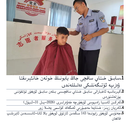
1
.
سابىق خىتاي ساقچى جاڭ يابونىڭ خوتەن خانئېرىقتا
ۋەزىپە ئۆتىگەنلىكى دەلىللەندى
2
.
گېرمانىيە ئاخباراتى سابىق خىتاي ساقچىسى بىلەن سابىق ئۇيغۇر تۇتقۇننى
يۈزلەشتۈردى
3
.
ئەركىن ئاسىيا رادىيوسى ئۇيغۇرچە خەۋەرلىرى (2026-يىل 31-ئىيۇل)
4
.
ئادريان زېنز: خىتايدا مەجبۇرىي ئەمگەك كۆلىمى يەنىلا زور
5
.
جەنۇبىي ئۇيغۇر رايونىدا 143 مىڭدىن ئارتۇق ئويغۇر بالا ئاتا-ئانىسىدىن ئايرىلىپ
قالغان