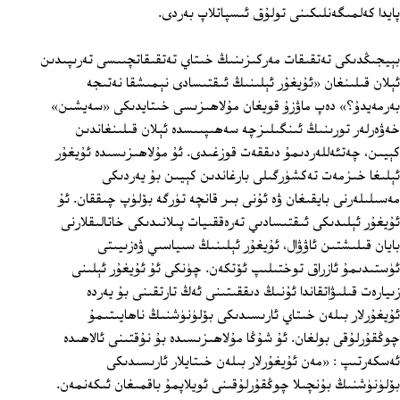
پايدا كەلمىگەنلىكىنى تولۇق ئىسپاتلاپ بەردى.
بېيجىڭدىكى تەتقىقات مەركىزىنىڭ خىتاي تەتقىقاتچىىسى تەرىپىدىن
ئېلان قىلىنغان «ئۇيغۇر ئېلىنىڭ ئىقتىسادى نېمىشقا نەتىجە
بەرمەيدۇ؟» دەپ ماۋزۇ قويغان مۇلاھىزىسى خىتايدىكى «سەيشىن»
خەۋەرلەر تورىنىڭ ئىنگىلىزچە سەھىپىىسدە ئېلان قىلىنغاندىن
كېيىن، چەتئەللەردىمۇ دىققەت قوزغىدى. ئۇ مۇلاھىزىسىدە ئۇيغۇر
ئېلىغا خىزمەت تەكشۈرگىلى بارغاندىن كېيىن بۇ يەردىكى
مەسىلىلەرنى بايقىغان ۋە ئۇنى بىر قانچە تۈرگە بۆلۈپ چىققان. ئۇ
ئۇيغۇر ئېلىدىكى ئىقتىسادىي تەرەققىيات پىلانىدىكى خاتالىقلارنى
بايان قىلىشتىن ئاۋۋال، ئۇيغۇر ئېلىنىڭ سىياسىي ۋەزىيىتى
ئۈستىدىمۇ ئازراق توختىلىپ ئۆتكەن. چۈنكى ئۇ ئۇيغۇر ئېلىنى
زىيارەت قىلىۋاتقاندا ئۇنىڭ دىققىتىنى ئەڭ تارتقىنى بۇ يەردە
ئۇيغۇرلار بىلەن خىتاي ئارىسىدىكى بۆلۈنۈشنىڭ ناھايىتىمۇ
چوڭقۇرلۇقى بولغان. ئۇ شۇڭا مۇلاھىزىسىدە بۇ نۇقتىنى ئالاھىدە
ئەسكەرتىپ : «مەن ئۇيغۇرلار بىلەن خىتايلار ئارىسىدىكى
بۆلۈنۈشنىڭ بۇنچىلا چوڭقۇرلۇقىنى ئويلاپمۇ باقمىغان ئىكەنمەن.