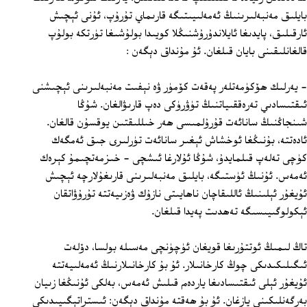
بايلىق مەنبەلىرىنىڭ ئەمەلىيىتىگە قارىماي تۇرۇپ، ئۇنى ئېچىش
ئارقىلىق، پايدىغا ئايلاندۇرۇشنىڭلا كويىدا بولۇشىغا تۈرتكە بولۇپ
قالغانلىقىنى بايان قىلغان. ئۇ مۇنداق دېگەن :
- يەرلىك ھۆكۈمەتلەر پەقەت كۆمۈر ۋە نېفىت مەنبەلىرىنى ئېچىشنى
ئىقتىسادىي تەرەققىياتنىڭ تۈۋرۈكى دەپ قارىۋالغان. شۇڭا
شىنجاڭنىڭ سانائەت قۇرۇلمىسى ھەر خىللىقتىن يوقسۇن قالغان.
ئادەتتە، بۇنىڭغا ئوخشاش ئېغىر سانائەت تۈرلىرى جىق ئەمگەك
كۈچى تەلەپ قىلمايدۇ، شۇڭا ئۇلارغا ئىشچى - خىزمەتچىمۇ كېرەك
ئەمەس. ئۇنىڭ ئۈستىگە، بايلىق مەنبەلىرىنى قارىغۇلارچە ئېچىش
ئۇيغۇر ئېلىنىڭ ئاللىقاچان ناھايىتى نازۇك ۋەزىيەتتە تۇرۇۋاتقان
ئېكولوگىيىسىگە تەھدىت پەيدا قىلغان.
تاڭ لىمىڭ ئوتتۇرىغا قويغان ئۈچۈنچى مەسىلە بولسا، دۆلەت
ئىگىلىكىدىكى چوڭ كارخانىلار. ئۇ بۇ كارخانىلارنىڭ ئەمەلىيەتتە
ئۇيغۇر ئېلى ئىقتىسادىغا ياردەم قىلىش ئەمەس، بەلكى ئۇنىڭغا زىيان
بەرگەنلىكىنى يازغان. ئۇ بۇ ھەقتە مۇنداق دېگەن: ئىستراتېگىيىدىكى