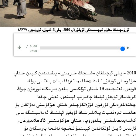
ئۈرۈمچىنىڭ مەلۇم كوچىسىدىكى ئۇيغۇرلار. 2010-يىلى 3-ئىيۇل، ئۈرۈمچى.
(AFP)
/
0:00
0:00
2010 - يىلى ئېچىلغان «شىنجاڭ خىزمىتى» يىغىنىدىن كېيىن خىتاي
ھۆكۈمىتى ئۇيغۇر ئېلىدا «ھالقىما تەرەققىيات» پىلانىنى يولغا
قويدى. نەتىجىدە، 19 خىتاي ئۆلكىسى بىلەن بىرلىكتە نۇرغۇن چوڭ
كارخانىلار ئۇيغۇر ئېلىغا چاقىرىپ كېلىندى. ئەينى چاغدا
چەتئەللەردىكى نۇرغۇن كۆزەتكۈچىلەر خىتاي ھۆكۈمىتى دەۋاتقان بۇ
ھالقىما تەرەققىيات پىلانلىرىنىڭ ئۇيغۇر ئېلىنىڭ ئەمەلىيىتىگە ماس
كەلمەيدىغانلىقىنى بىلدۈرۈپ، خىتاي ھۆكۈمىتىنى ئاگاھلاندۇرغان.
ئارىدىن 5 يىل ئۆتكەندىن كېيىنمۇ تېخىچە نەتىجە بەرمىگەن بۇ