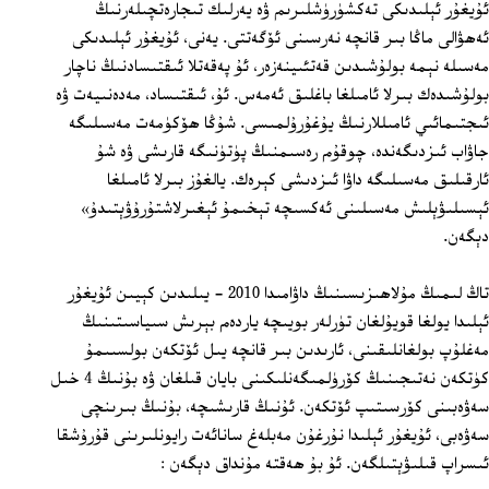
ئۇيغۇر ئېلىدىكى تەكشۈرۈشلىرىم ۋە يەرلىك تىجارەتچىلەرنىڭ
ئەھۋالى ماڭا بىر قانچە نەرسىنى ئۆگەتتى. يەنى، ئۇيغۇر ئېلىدىكى
مەسىلە نېمە بولۇشىدىن قەتئىينەزەر، ئۇ پەقەتلا ئىقتىسادنىڭ ناچار
بولۇشىدەك بىرلا ئامىلغا باغلىق ئەمەس. ئۇ، ئىقتىساد، مەدەنىيەت ۋە
ئىجتىمائىي ئامىللارنىڭ يۇغۇرۇلمىسى. شۇڭا ھۆكۈمەت مەسىلىگە
جاۋاب ئىزدىگەندە، چوقۇم رەسىمنىڭ پۈتۈنىگە قارىشى ۋە شۇ
ئارقىلىق مەسىلىگە داۋا ئىزدىشى كېرەك. يالغۇز بىرلا ئامىلغا
ئېسىلىۋېلىش مەسىلىنى ئەكسىچە تېخىمۇ ئېغىرلاشتۇرۇۋېتىدۇ»
دېگەن.
تاڭ لىمىڭ مۇلاھىزىسىنىڭ داۋامىدا 2010 - يىلىدىن كېيىن ئۇيغۇر
ئېلىدا يولغا قويۇلغان تۈرلەر بويىچە ياردەم بېرىش سىياسىتىنىڭ
مەغلۇپ بولغانلىقىنى، ئارىدىن بىر قانچە يىل ئۆتكەن بولسىىمۇ
كۈتكەن نەتىجىنىڭ كۆرۈلمىگەنلىكىنى بايان قىلغان ۋە بۇنىڭ 4 خىل
سەۋەبىنى كۆرسىتىپ ئۆتكەن. ئۇنىڭ قارىشىچە، بۇنىڭ بىرىنچى
سەۋەبى، ئۇيغۇر ئېلىدا نۇرغۇن مەبلەغ سانائەت رايونلىرىنى قۇرۇشقا
ئىسراپ قىلىۋېتىلگەن. ئۇ بۇ ھەقتە مۇنداق دېگەن :