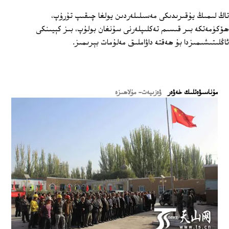
تاڭ لىمىڭ يۇقىرىدىكى مەسىلىلەردىن يولغا چىقىپ تۇرۇپ،
ھۆكۈمەتكە بىر قىسىم تەكلىپلەرنى سۇنغان بولۇپ، بىز كېيىنكى
ئاڭلىتىشىمىزدا بۇ ھەقتە داۋاملىق مەلۇمات بېرىمىز.
ﻣﯘﻧﺎﺳﯩﯟﻩﺗﻠﯩﻚ ﺧﻪﯞﻩﺭ
ۋەزىيەت- مۇلاھىزە