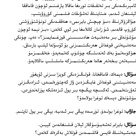
ئامېرىكىدىكى بىر تەتقىقات تورىغا ماقالا يازغىنىم ئۈچۈن قاماققا
ئېلىنغان ئىدىم. خىتاينىڭ تەشۋىقات فىلىمىنى كۆرۈۋېتىپ،
جۇاڭزۇلارنىڭ «سۇ چېچىش بايرىمى» ھەققىدىكى تونۇشتۇرۇشنى
كۆرۈپ قالدىم. شۇ زامان كاللامغا بىر ئوي كەلدى: «بىز نېمە ئۈچۈن
مۇشۇنداق بىر مەدەنىيەت ھادىسىسىنى قوزغىمايمىز؟» دەپ. چۈنكى
مەدەنىيەتنى قوغداش ھەرىكىتىمىزنى بۇ ئۇسۇلدا ئېلىپ بارساق،
ھۆكۈمەتمۇ بەك ئەندىشىگە چۈشۈپ كەتمەيدۇ، خەلقىمىزمۇ
نىسبەتەن بىخەتەر ھالدا ھەرىكىتىمىزگە ماسلىشىپ ماڭالايدۇ.
سۇئال:
دېمەك، قاماقخانا، قولىڭىزدىكى كويزا سىزنى ئۇيغۇر
مەدەنىيىتىنى قوغداش غايىڭىزدىن ۋاز كەچتۈرەلمىدى، ئىرادىڭىزنى
تەۋرىتەلمىدى، ئەكسىچە يېڭىچە بىر يول ئىزدەشكە يۈزلەندۈردى،
مۇشۇنداق دېسەك توغرا بولامدۇ؟
جاۋاب:
توغرا بولىدۇ. تۈرمىدە يېڭى بىر ئىدىيە، يېڭى بىر يول تاپتىم.
سۇئال:
بايرام تەشەببۇسۇڭلار ئېلان قىلىنغاندىن كېيىن،
جەمئىيەتنىڭ قايسى قاتلىمىدىن قوللاش بەكرەك كەلدى؟