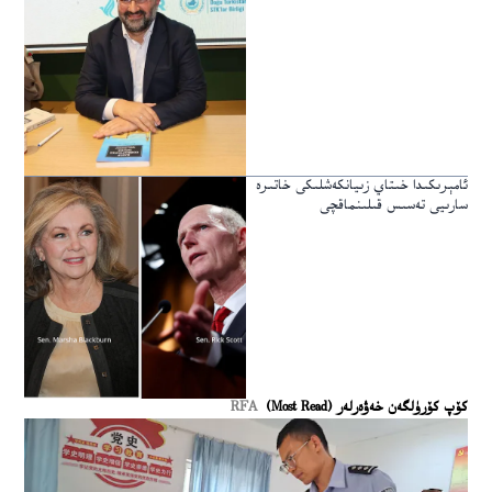
ئامېرىكىدا خىتاي زىيانكەشلىكى خاتىرە
سارىيى تەسىس قىلىنماقچى
كۆپ كۆرۈلگەن خەۋەرلەر (Most Read)
RFA