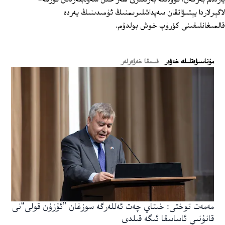
لاگېرلاردا يېتىۋاتقان سەپداشلىرىمنىڭ ئۈمىدىنىڭ يەردە
قالمىغانلىقىنى كۆرۈپ خوش بولدۇم.
ﻣﯘﻧﺎﺳﯩﯟﻩﺗﻠﯩﻚ ﺧﻪﯞﻩﺭ
قىسقا خەۋەرلەر
مەمەت توختى: خىتاي چەت ئەللەرگە سوزغان ”ئۇزۇن قولى“نى
قانۇنىي ئاساسقا ئىگە قىلدى