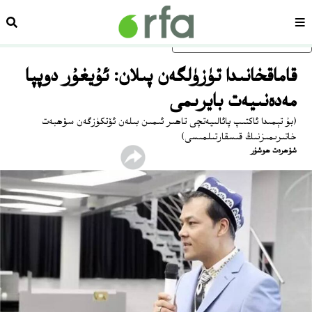
سەھىپە
ئىزد
ئاساسلىق مەزمۇنغا ئاتلاڭ
قاماقخانىدا تۈزۈلگەن پىلان: ئۇيغۇر دوپپا
مەدەنىيەت بايرىمى
(بۇ تېمىدا ئاكتىپ پائالىيەتچى تاھىر ئىمىن بىلەن ئۆتكۈزگەن سۆھبەت
خاتىرىمىزنىڭ قىسقارتىلمىسى)
شۆھرەت ھوشۇر