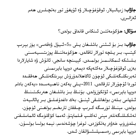
جاۋاب:
زىيالىيلار، ئوقۇغۇچىلار ۋە ئۇيغۇر تور بەتچىلىرى ھەم
ئەزالىرى.
سۇئال:
ھۆكۈمەتتىن ئىنكاس قانداق بولدى؟
جاۋاب:
بىز بۇ ئىشنى باشلىغان يىلى «5-ئىيۇل ۋەقەسى» يۈز بېرىپ
كېتىپ، بىر يىلچە تورلار تاقالدى، ھۆكۈمەتنىڭ پوزىتسىيەسىنى
بىلىشكە ئىمكانىمىز بولمىدى. كېيىنچە سانجى، ئاتۇش ۋە شايارلاردا
بەزى ئوقۇغۇچىلار مەكتەپكە دېمەي دوپپا بايرىمىنى
تەبرىكلىگەنلىكى ئۈچۈن ئاگاھلاندۇرۇش بېرىلگەنلىكى ھەققىدە
توردا ئۇچۇرلار تارقالدى. 2011-يىلى يەكەن ناھىيەسىدە «يەكەن بادام
دوپپا بايرىمى» ئۆتكۈزۈلدى. بۇنىڭ بىز باشلىغان ھەرىكىتىنىڭ
ئىلھامى بىلەن بولغانلىقى ئېنىق. بەك داغدۇغىلىق بىر پائالىيەت
بولدى. مېنىڭ تۈرمىگە كىرىپ چىققان تارىخىم بولغىنى ئۈچۈن،
تەشكىللىگەنلەر مېنى تەكلىپ قىلماپتۇ، ئەمما كۆڭلۈمگە ئالماسلىقنى
بىلدۈرۈپ خەۋەر يەتكۈزدى. توغرا چۈشەندىم، نېمە بولسا بولسۇن،
دوپپا بايرىمى رەسمىيلىشىۋاتقان ئىدى.