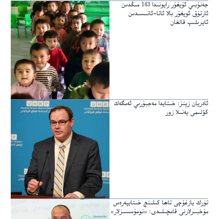
جەنۇبىي ئۇيغۇر رايونىدا 143 مىڭدىن
ئارتۇق ئويغۇر بالا ئاتا-ئانىسىدىن
ئايرىلىپ قالغان
ئادريان زېنز: خىتايدا مەجبۇرىي ئەمگەك
كۆلىمى يەنىلا زور
تۈرك يازغۇچى تاھا كىلىنچ خىتايپەرەس
مۇخبىرلارنى قامچىلىدى: «نومۇسسىزلار»