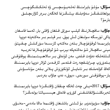
سۇئال:
مۇشۇ بايرامنىڭ تەشەببۇسچىسى ۋە تەشكىللىگۈچىسى
بولغانلىقىڭىز سەۋەبلىك بېشىڭىزغا كەلگەن بىرەر ئاۋارىچىلىق
بارمۇ؟
جاۋاب:
ساقچىلارنىڭ كېلىپ سوراق قىلغان ۋاقتى بار، ئەمما قامىغان
ياكى تۈرمىگە سولىغان ئىش يوق. بىر قېتىم بىر مەكتەپتە دوپپا
بايرىمىدا ئوقۇغۇچىلار بىلەن مەكتەپ ئارىسىدا سۈركىلىش چىقىپتۇ،
مېنى ساقچىلار شۇ مەكتەپكە بېرىپ شۇ ئوقۇغۇچىلارغا تەربىيە
ئىشلەشكە دەۋەت قىلدى. مەن ئۇنداق بىر سالاھىيىتىمنىڭ يوقلۇقىنى
بىلدۈرۈپ چىرايلىقچە رەت قىلدىم. ئارقىدىن ئۇلار دوپپا بايرىمىنىڭ
كەڭ كۆلەملىك بىر نامايىش ئۆتكۈزۈش پىلانى بىلەن مۇناسىۋىتى
بار-يوقلۇقىنى سورىدى، «يوق» دەپ جاۋاب بەردىم.
سۇئال:
2017
-
يىلى چەت ئەلگە چىققان ۋاقتىڭىزدا دوپپا بايرىمىنىڭ
تەبرىكلىنىۋاتقانلىقىنى كۆرۈپ قانداق ھېسسىياتتا بولدىڭىز؟
جاۋاب:
سۆيۈندۈم. بۇ ئىشنى باشلىغان ۋاقتىمدا ماڭا ماددىي-مەنىۋى
ياردەم بەرگەن، نۆۋەتتە بەزىلىرى ھەر خىل سەۋەبلەردىن تۈرمە-