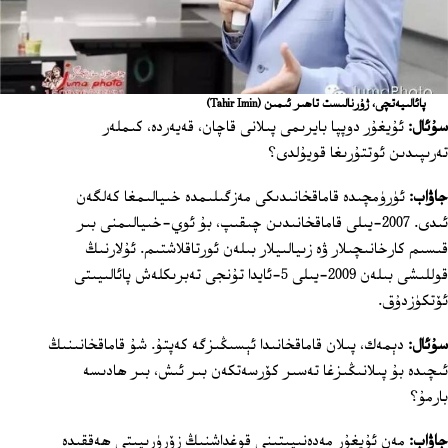
پائالىيەتچى، ژۇرنالىست تاھىر ئىمىن
(Tahir Imin)
سۇئال:
ئۇيغۇر دوپپا بايرىمى پىلانى قاچان، قەيەردە، كىملەر
تەرىپىدىن ئوتتۇرىغا قويۇلدى؟
جاۋاب:
ئۈرۈمچىدە قاماقخانىدىكى مەزگىلىمدە خىيالىمغا كەلگەن
ئىدى. 2007-يىلى قاماقخانىدىن چىقىپ، بۇ ئوي-خىيالىمنى بىر
قىسىم كارخانىچىلار ۋە زىيالىيلار بىلەن ئورتاقلاشتىم. ئۇلارنىڭ
قوللىشى بىلەن 2009-يىلى 5-ئايدا تۇنجى تەبرىكلەش پائالىيىتى
ئۆتكۈزدۇق.
سۇئال:
دېمەك، پىلان قاماقخانىدا ئېسىڭىزگە كەپتۇ. شۇ قاماقخانىنىڭ
ئىچىدە بۇ پىلانىڭىزغا تەسىر كۆرسەتكەن بىر ئىش، بىر ھادىسە
بارمۇ؟
جاۋاب:
مەن ئۇيغۇر مەدەنىيىتىنى قوغداشنىڭ زۆرۈرىيىتى ھەققىدە