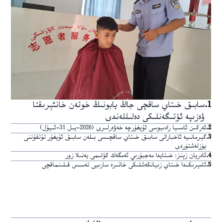
1
.
سابىق خىتاي ساقچى جاڭ يابونىڭ خوتەن خانئېرىقتا
ۋەزىپە ئۆتىگەنلىكى دەلىللەندى
2
.
ئەركىن ئاسىيا رادىيوسى ئۇيغۇرچە خەۋەرلىرى (2026-يىل 31-ئىيۇل)
3
.
گېرمانىيە ئاخباراتى سابىق خىتاي ساقچىسى بىلەن سابىق ئۇيغۇر تۇتقۇننى
يۈزلەشتۈردى
4
.
ئادريان زېنز: خىتايدا مەجبۇرىي ئەمگەك كۆلىمى يەنىلا زور
5
.
ئامېرىكىدا خىتاي زىيانكەشلىكى خاتىرە سارىيى تەسىس قىلىنماقچى