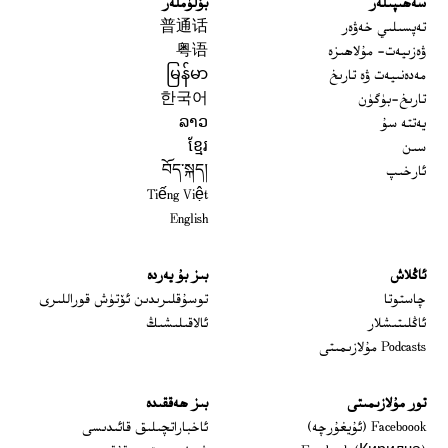
سەھىپىلەر
بۆلۈملەر
تەپسىلىي خەۋەر
普通话
ۋەزىيەت- مۇلاھىزە
粤语
مەدەنىيەت ۋە تارىخ
မြန်မာ
تارىخ-بۈگۈن
한국어
يەتتە سۇ
ລາວ
سىن
ខ្មែរ
ئارخىپ
བོད་སྐད།
Tiếng Việt
English
ئاڭلاش
بىز بۇ يەردە
 window
چاستوتا
توسۇقلىرىدىن ئۆتۈش قوراللىرى
ئاڭلىتىشلار
ئالاقىلىشىڭ
Podcasts مۇلازىمىتى
تور مۇلازىمىتى
بىز ھەققىدە
Opens in new window
Faceboook (ئۇيغۇرچە)
ئاخباراتچىلىق قائىدىسى