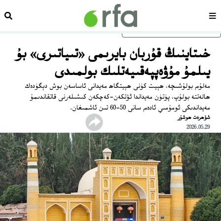
سەھىپە
ئىزد
ئاساسلىق مەزمۇنغا ئاتلاڭ
خىتاينىڭ قۇربان بايرىمى «تىياتىرى» بۇ
يىلمۇ مۇۋەپپەقىيەتلىك بولمىدى
مەلۇم بولۇشىچە، ھېيت كۈنى ھېيتگاھ مەيدانى ئاساسەن بوش دېگۈدەك
ھالەتتە بولۇپ، پۈتۈن مەيداندا ئۆتكەن-كەچكەن كىشىلەرنى قاتقاندىمۇ
مەيداندىكى ئومۇمىي ئادەم سانى 50-60 تىن ئاشمىغان.
شۆھرەت ھوشۇر
2026.05.29