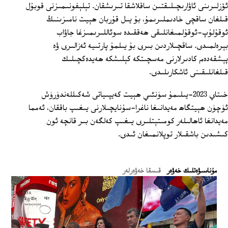
ئۆزلىرىنى ئاۋارىچىلىقتىن ساقلاشقا تىرىشقان. تېلېفونىمىزنى قوبۇل
قىلغان ساقچى خادىملىرىمۇ، بۇ يىل قۇربان ھېيت نامىزىنىڭ
ئوقۇلۇپ-ئوقۇلمىغانلىقى ھەققىدە سوئاللىرىمىزغا جاۋاب
بېرەلمىدى. ساقچىلاردىن بىرى بۇ يىلمۇ پارتىيە ئەزالىرى ۋە
پېشقەدەم كادىرلارنى مەسچىتكە كېلىشكە ھەيدەكچىلىك
قىلغانلىقىنى ئاشكارىلىدى.
خىتاي 2023-يىلىمۇ سۈنئىي ھېيت كەيپىياتى شەكىللەندۈرۈش
ئۈچۈن ھېيتگاھ مەيدانىغا ناغرا-سۇنايچىلارنى يىغىپ باققان، ئەمما
مەيدانغا ئاھالىلەر كومىتېتلىرى يىغىپ كەلگەن بىر قانچە ئون
كىشىدىن باشقىلار توپلانمىغان ئىدى.
ﻣﯘﻧﺎﺳﯩﯟﻩﺗﻠﯩﻚ ﺧﻪﯞﻩﺭ
قىسقا خەۋەرلەر