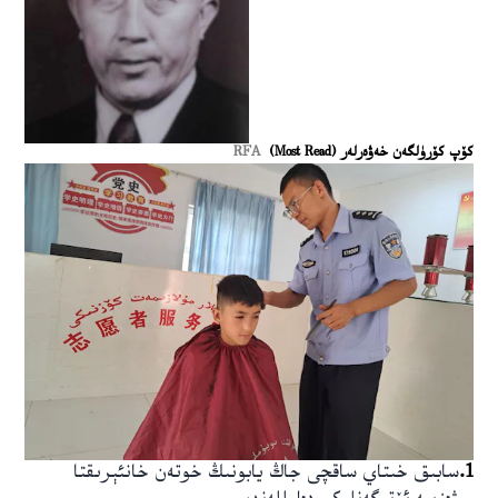
كۆپ كۆرۈلگەن خەۋەرلەر (Most Read)
RFA
1
.
سابىق خىتاي ساقچى جاڭ يابونىڭ خوتەن خانئېرىقتا