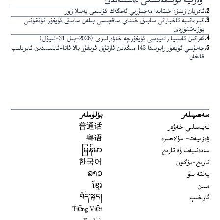
ۋەزىپە ئۆتىگەنلىكى دەلىللەندى
2
.
ئادريان زېنز: خىتايدا مەجبۇرىي ئەمگەك كۆلىمى يەنىلا زور
3
.
گېرمانىيە ئاخباراتى سابىق خىتاي ساقچىسى بىلەن سابىق ئۇيغۇر تۇتقۇننى
يۈزلەشتۈردى
4
.
ئەركىن ئاسىيا رادىيوسى ئۇيغۇرچە خەۋەرلىرى (2026-يىل 31-ئىيۇل)
5
.
جەنۇبىي ئۇيغۇر رايونىدا 143 مىڭدىن ئارتۇق ئويغۇر بالا ئاتا-ئانىسىدىن ئايرىلىپ
قالغان
سەھىپىلەر
بۆلۈملەر
تەپسىلىي خەۋەر
普通话
ۋەزىيەت- مۇلاھىزە
粤语
مەدەنىيەت ۋە تارىخ
မြန်မာ
تارىخ-بۈگۈن
한국어
يەتتە سۇ
ລາວ
سىن
ខ្មែរ
ئارخىپ
བོད་སྐད།
Tiếng Việt