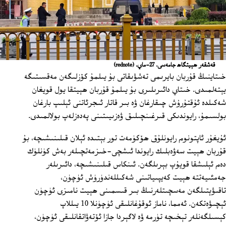
قەشقەر ھېيتگاھ جامەسى. 27-ماي.
(rednote)
خىتاينىڭ قۇربان بايرىمى تەشۋىقاتى بۇ يىلمۇ كۆزلىگەن مەقسىتىگە
يېتەلمىدى. خىتاي دائىرىلىرى بۇ يىلمۇ قۇربان ھېيتقا يول قويغان
شەكىلدە ئۇقتۇرۇش چىقارغان ۋە بىر قاتار ئىجرئاتنى ئېلىپ بارغان
بولسىمۇ، رايوندىكى قىرغىنچىلىق ۋەزىيىتىنى پەدەزلەپ بولالمىدى.
ئۇيغۇر ئاپتونوم رايونلۇق ھۆكۈمەت تور بېتىدە ئېلان قىلىنىشىچە، بۇ
قۇربان ھېيت سەۋەبلىك رايوندا ئىشچى-خىزمەتچىلەر بەش كۈنلۈك
دەم ئېلىشقا قويۇپ بېرىلگەن. ئىنكاس قىلىنىشىچە، دائىرىلەر
جەمئىيەتتە ھېيت كەيپىياتىنى شەكىللەندۈرۈش ئۈچۈن،
تاقىۋېتىلگەن مەسچىتلەرنىڭ بىر قىسمىنى ھېيت نامىزى ئۈچۈن
ئېچىۋەتكەن. ئەمما، ناماز ئوقۇغانلىقى ئۈچۈنلا 10 يىللاپ
كېسىلگەنلەر تېخىچە تۈرمە ۋە لاگېردا جازا ئۆتەۋاتقانلىقى ئۈچۈن،