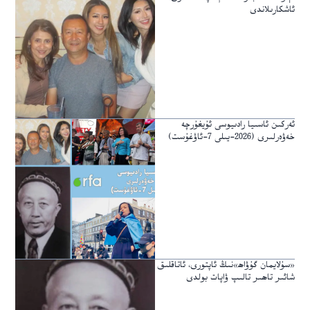
ئاشكارىلاندى
ئەركىن ئاسىيا رادىيوسى ئۇيغۇرچە
خەۋەرلىرى (2026-يىلى 7-ئاۋغۇست)
«سۇلايمان گۇۋاھ»نىڭ ئاپتورى، ئاتاقلىق
شائىر تاھىر تالىپ ۋاپات بولدى