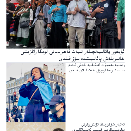
ئۇيغۇر پائالىيەتچىلەر تىبەت قەھرىمانى لوبگا راڭزېننى
خاتىرىلەش پائالىيىتىدە سۆز قىلدى
رەھىمە مەھمۇت ئەنگىلىيە تاشقى ئىشلار
مىنىستىرىغا ئوچۇق خەت ئېلان قىلدى
ئەكبەر شۈكۈرنىڭ ئۆلتۈرۈلۈش
دېلوسىنىڭ بىر قىسىم تەپسىلاتلىرى