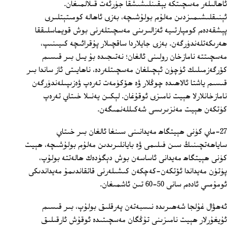
ئاھالىلەر مەسچىتكە يېقىنلىشىشقا جۈرئەت قىلالمىغان.
ئېنىقلىشىمىزدىن مەلۇم بولۇشىچە، بەزى ئاھالە كومىتېتلىرى
پېشقەدەم كومپارتىيە ئەزالىرىنى مەسچىتلەرنى بوش قويماسلىققا
ھەرىكەتلەندۈرگەن. بەزى جايلاردا ساقچىلار پۇقرائىچە كىيىنىپ،
مەسچىتتە نامازخان رولىنى ئالغان؛ نەتىجىدە بۇ يىل بىر قىسىم
كۆرگەزمىلىك ئۈچۈن ئېچىلغان مەسچىتلەردە، ناھايىتى ئاز ساندا بىر
قىسىم ياشتا ئالاھىدە چوڭلار ۋە ھۆكۈمەت تەرەپ ۋەزىپىلەندۈرگەن
نامازخانلارلا ھېيت نامىزى ئوقۇغان. لېكىن يەنىلا خىتاي تەرەپ
كۈتكەن ھېيت مەنزىرىسى شەكىللەنمىگەن.
27-ماي كۈنى ھېيتگاھ مەيدانىنى سىنغا ئالغان بىر خىتاي
ساياھەتچىنىڭ سىن فىلىمى ۋە بايانلىرىدىن مەلۇم بولۇشىچە، ھېيت
كۈنى ھېيتگاھ مەيدانى ئاساسەن بوش دېگۈدەك ھالەتتە بولۇپ،
پۈتۈن مەيداندا ئۆتكەن-كەچكەن كىشىلەرنى قاتقاندىمۇ مەيداندىكى
ئومۇمىي ئادەم سانى 50-60 تىن ئاشمىغان.
ئەھۋال غۇلجا شەھىرىدە نىسبەتەن پەرقلىق بولۇپ، بىر قىسىم
ئۇيغۇرلار ھېيت نامىزىنى تۇڭگان مەسچىتىدە ئوقۇش ئارقىلىق