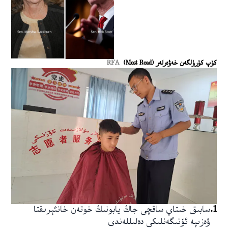
كۆپ كۆرۈلگەن خەۋەرلەر (Most Read)
RFA
1
.
سابىق خىتاي ساقچى جاڭ يابونىڭ خوتەن خانئېرىقتا
ۋەزىپە ئۆتىگەنلىكى دەلىللەندى