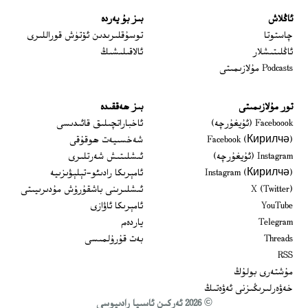
ئاڭلاش
بىز بۇ يەردە
 window
چاستوتا
توسۇقلىرىدىن ئۆتۈش قوراللىرى
ئاڭلىتىشلار
ئالاقىلىشىڭ
Podcasts مۇلازىمىتى
تور مۇلازىمىتى
بىز ھەققىدە
Opens in new window
Faceboook (ئۇيغۇرچە)
ئاخباراتچىلىق قائىدىسى
Opens in new window
Facebook (Кирилчә)
شەخسىيەت ھوقۇقى
Opens in new window
Instagram (ئۇيغۇرچە)
ئىشلىتىش شەرتلىرى
Opens in new window
Instagram (Кирилчә)
ئامېرىكا رادىئو-تېلېۋىزىيە
window
Opens in new window
X (Twitter)
ئىشلىرىنى باشقۇرۇش مۇدىرىيىتى
Opens in new window
Opens in new window
YouTube
ئامېرىكا ئاۋازى
Opens in new window
Telegram
ياردەم
Opens in new window
Threads
بەت قۇرۇلمىسى
RSS
مۇشتەرى بولۇڭ
خەۋەرلىرىڭىزنى ئەۋەتىڭ
© 2026 ئەركىن ئاسىيا رادىيوسى