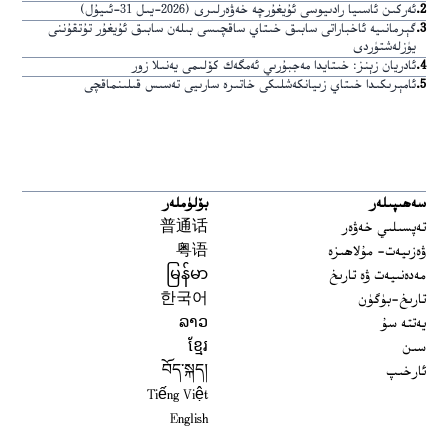
2
.
ئەركىن ئاسىيا رادىيوسى ئۇيغۇرچە خەۋەرلىرى (2026-يىل 31-ئىيۇل)
3
.
گېرمانىيە ئاخباراتى سابىق خىتاي ساقچىسى بىلەن سابىق ئۇيغۇر تۇتقۇننى
يۈزلەشتۈردى
4
.
ئادريان زېنز: خىتايدا مەجبۇرىي ئەمگەك كۆلىمى يەنىلا زور
5
.
ئامېرىكىدا خىتاي زىيانكەشلىكى خاتىرە سارىيى تەسىس قىلىنماقچى
سەھىپىلەر
بۆلۈملەر
تەپسىلىي خەۋەر
普通话
ۋەزىيەت- مۇلاھىزە
粤语
مەدەنىيەت ۋە تارىخ
မြန်မာ
تارىخ-بۈگۈن
한국어
يەتتە سۇ
ລາວ
سىن
ខ្មែរ
ئارخىپ
བོད་སྐད།
Tiếng Việt
English