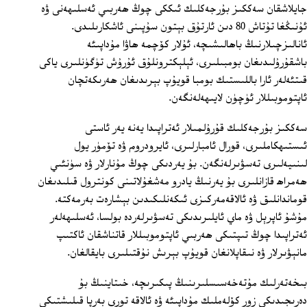
جايلاشقان سەككىز بۇرجەكلىك ئىككى چوڭ ھەربىي ئەسلىھەنى ۋە
ئۇنىڭغا تۇتاش 80 دىن ئارتۇق بېتون سۇپىنى ئاشكارىلىدى.
ئانالىزچىلارنىڭ باھالىشىچە، ئۇلار كۆچمە ھاۋا مۇداپىئە
باشقۇرۇلىدىغان بومبىلىرى، ئېلېكترونلۇق ئۇرۇش تۈگۈنلىرى ياكى
قىتئەلەر ئارا باللىستىك بومبا قويۇپ بېرىدىغان ھەرىكەتچان
ئاپتوموبىللار ئۈچۈن لايىھەلەنگەن.
سەككىز بۇرجەكلىك قۇرۇلمىلار ئەتراپىدا يەنە يەر ئاستى
ئىستىھكاملىرى، قورال ئامبارلىرى، ئايرودروم ۋە تۆمۈر يول
لىنىيەلىرى تەسۋىرلەنگەن. بۇ يەردىكى چوڭ مۇنارلار ۋە سۈنئىي
ھەمراھ قازانلىرى بۇ يەرنىڭ يادرو مەشغۇلاتىنى كونترول قىلىدىغان
قوماندانلىق ۋە ئالاقەمەركىزى ئىكەنلىكىدىن بېشارەت بەرمەكتە.
مۇشۇ ئاپرېل ۋە ماي ئايلىرىدىكى تەسۋىرلەردە بولسا، ئەسلىھەلەر
ئەتراپىدا چوڭ تىپتىكى ھەربىي ئاپتوموبىللار قاتناشقان ئاكتىپ
مانېۋىرلار ۋە نىقاپلانغان قويۇپ بېرىش نۇقتىلىرى بايقالغان.
بىخەتەرلىك مۇتەخەسىسلىرىنىڭ پىكىرىچە، خىتاينىڭ بۇ
دەرىجىدىكى زور كۆلەملىك مۇداپىئە ۋە ئالاقە تورى بەرپا قىلىشتىكى