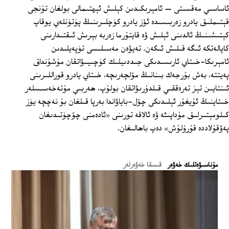
ئاساسىي مەقسىتى — ئامېرىكىدىن كېلىش ئېھتىمالى بولغان تۇنجى
قېتىملىق يادرو زەربىسىدە ئۆز يادرو كۈچلىرىنىڭ پۈتۈنلەي يوقاپ
كېتىشىنىڭ ئالدىنى ئېلىش ۋە قايتۇرما زەربە بېرىش ئىقتىدارىنى
كاپالەتكە ئىگە قىلىش ئىكەن. تەيۋەن مەسىلىسى تۈپەيلىدىن
ئامېرىكا-خىتاي ئارىسىدىكى جىددىيلىك كۈچىيىۋاتقان مۇشۇنداق
پەيتتە، بەش بۇرجەك بىنانىڭ مۆلچەرىچە، خىتاي يادرو قوراللىرىنى
ئىنتايىن تېز تەرەققىي قىلدۇرىۋاتقان بولۇپ، ھەربىي مۇتەخەسىسلەر
خىتاينىڭ ئۇيغۇر ئېلىدىكى چۆل-باياۋاندا بەرپا قىلغان بۇ نەچچە يۈز
كىلومېتىرلىق مۇداپىئە ۋە ئالاقە تورىنى «ئادەمنى چۆچۈتىدىغان
پەۋقۇلاددە قۇرۇلۇش» دەپ باھالىغان.
ﻣﯘﻧﺎﺳﯩﯟﻩﺗﻠﯩﻚ ﺧﻪﯞﻩﺭ
قىسقا خەۋەرلەر