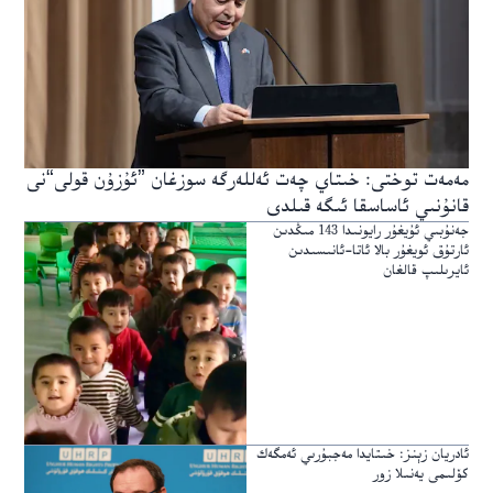
مەمەت توختى: خىتاي چەت ئەللەرگە سوزغان ”ئۇزۇن قولى“نى
قانۇنىي ئاساسقا ئىگە قىلدى
جەنۇبىي ئۇيغۇر رايونىدا 143 مىڭدىن
ئارتۇق ئويغۇر بالا ئاتا-ئانىسىدىن
ئايرىلىپ قالغان
ئادريان زېنز: خىتايدا مەجبۇرىي ئەمگەك
كۆلىمى يەنىلا زور