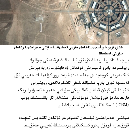
خىتاي قۇمۇلدا يېڭىدىن بىنا قىلغان ھەربىي ئەسلىھەنىڭ سۈنئىي ھەمراھتىن تارتىلغان
سۈرىتى.
(Rueters)
بېيجىڭ دائىرىلىرىنىڭ ئۇيغۇر ئېلىنىڭ شەرقىدىكى چۆللۈك
رايونلىرىدا يادرو ئامبىرىنى قوغداش ۋە قايتۇرما زەربە بېرىش
ئىقتىدارىنى كۈچەيتىش مەقسىتىدە غايەت زور كۆلەملىك ھەربىي ئۇل
ئەسلىھە تورى بەرپا قىلىۋاتقانلىقى ئاشكارىلاندى. رويتېرس
ئاگېنتلىقى ئېلان قىلغان ئەڭ يېڭى سۈنئىي ھەمراھ تەسۋىرلىرىگە
قارىغاندا، بۇ قۇرۇلۇشلار قومۇلدىكى قىتئەلەر ئارا باللىستىك بومبا
(ICBM) ئىسكىلاتلىرى ئەتراپىغا جايلاشقان.
سۈنئىي ھەمراھتىن ئېلىنغان تەسۋىرلەر ئۆتكەن ئالتە يىل ئىچىدە
قۇرۇلغان، قومۇل يادرو ئىسكىلاتى بازىسىنىڭ غەربىي جەنۇبىغا