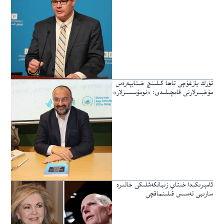
تۈرك يازغۇچى تاھا كىلىنچ خىتايپەرەس
مۇخبىرلارنى قامچىلىدى: «نومۇسسىزلار»
ئامېرىكىدا خىتاي زىيانكەشلىكى خاتىرە
سارىيى تەسىس قىلىنماقچى