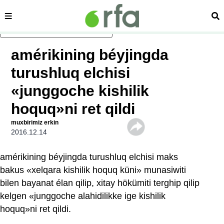
sehipe
izd
asasliq mezmungha atlang
amérikining béyjingda
turushluq elchisi
«junggoche kishilik
hoquq»ni ret qildi
muxbirimiz erkin
2016.12.14
amérikining béyjingda turushluq elchisi maks
bakus «xelqara kishilik hoquq küni» munasiwiti
bilen bayanat élan qilip, xitay hökümiti terghip qilip
kelgen «junggoche alahidilikke ige kishilik
hoquq»ni ret qildi.