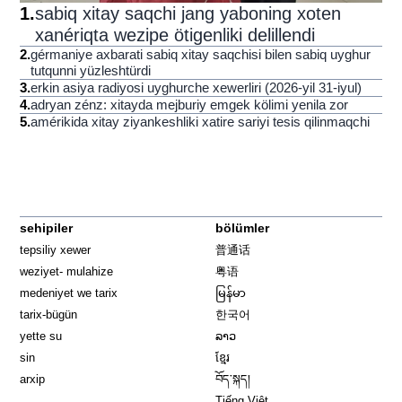
1
.
sabiq xitay saqchi jang yaboning xoten
xanériqta wezipe ötigenliki delillendi
2
.
gérmaniye axbarati sabiq xitay saqchisi bilen sabiq uyghur
tutqunni yüzleshtürdi
3
.
erkin asiya radiyosi uyghurche xewerliri (2026-yil 31-iyul)
4
.
adryan zénz: xitayda mejburiy emgek kölimi yenila zor
5
.
amérikida xitay ziyankeshliki xatire sariyi tesis qilinmaqchi
sehipiler
bölümler
tepsiliy xewer
普通话
weziyet- mulahize
粤语
medeniyet we tarix
မြန်မာ
tarix-bügün
한국어
yette su
ລາວ
sin
ខ្មែរ
arxip
བོད་སྐད།
Tiếng Việt