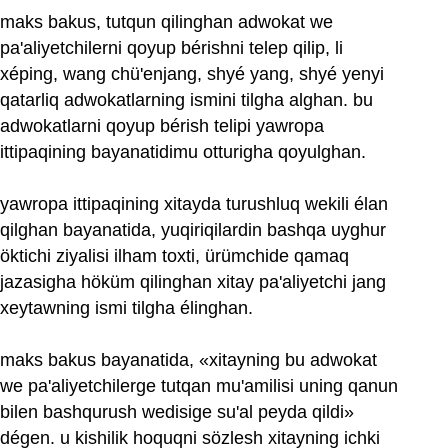
maks bakus, tutqun qilinghan adwokat we
pa'aliyetchilerni qoyup bérishni telep qilip, li
xéping, wang chü'enjang, shyé yang, shyé yenyi
qatarliq adwokatlarning ismini tilgha alghan. bu
adwokatlarni qoyup bérish telipi yawropa
ittipaqining bayanatidimu otturigha qoyulghan.
yawropa ittipaqining xitayda turushluq wekili élan
qilghan bayanatida, yuqiriqilardin bashqa uyghur
öktichi ziyalisi ilham toxti, ürümchide qamaq
jazasigha höküm qilinghan xitay pa'aliyetchi jang
xeytawning ismi tilgha élinghan.
maks bakus bayanatida, «xitayning bu adwokat
we pa'aliyetchilerge tutqan mu'amilisi uning qanun
bilen bashqurush wedisige su'al peyda qildi»
dégen. u kishilik hoquqni sözlesh xitayning ichki