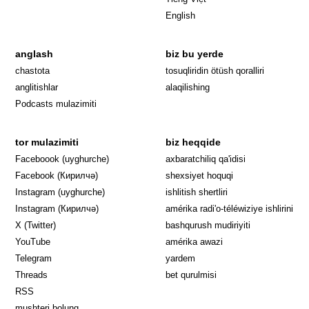
English
anglash
biz bu yerde
Opens in 
chastota
tosuqliridin ötüsh qoralliri
anglitishlar
alaqilishing
Podcasts mulazimiti
tor mulazimiti
biz heqqide
Opens in new window
Faceboook (uyghurche)
axbaratchiliq qa'idisi
Opens in new window
Facebook (Кирилчә)
shexsiyet hoquqi
Opens in new window
Instagram (uyghurche)
ishlitish shertliri
Opens in new window
Instagram (Кирилчә)
amérika radi'o-téléwiziye ishlirini
Opens in new window
Opens in new
X (Twitter)
bashqurush mudiriyiti
Opens in new window
Opens in new window
YouTube
amérika awazi
Opens in new window
Telegram
yardem
Opens in new window
Threads
bet qurulmisi
RSS
mushteri bolung