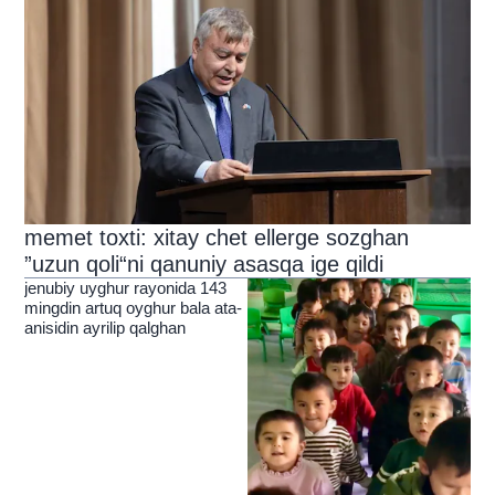
memet toxti: xitay chet ellerge sozghan
”uzun qoli“ni qanuniy asasqa ige qildi
jenubiy uyghur rayonida 143
mingdin artuq oyghur bala ata-
anisidin ayrilip qalghan