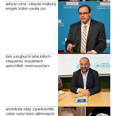
adryan zénz: xitayda mejburiy
emgek kölimi yenila zor
türk yazghuchi taha kilinch
xitayperes muxbirlarni
qamchilidi: «nomussizlar»
amérikida xitay ziyankeshliki
xatire sariyi tesis qilinmaqchi