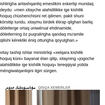
ishlirigha arilashqanliq emeslikini eskertip mundaq
deydu: «men xitayche alahidilikke ige kishilik
hoquq chüshenchisini ret qilimen. pakit shuni
körsitip turidu, xitaymu birdek étirap qilghan barliq
döletlerge ortaq uniwérsal ehdinamide,
döletlerning öz puqralirigha qandaq mu'amile
qilishi kérekliki éniq otturigha qoyulghan.»
xitay tashqi ishlar ministirliqi «xelqara kishilik
hoquq küni» bayanat élan qilip, xitayning «jogoche
alahidilikke ige kishilik hoquq» tereqqiyat yolida
méngiwatqanliqini ilgiri sürgen.
QISQA XEWERLER
ﻣﯘﻧﺎﺳﯩﯟﻩﺗﻠﯩﻚ ﺧﻪﯞﻩﺭ