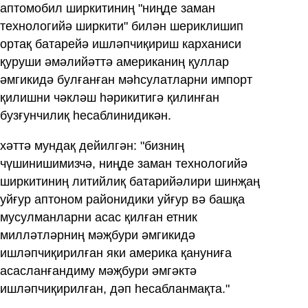
аптомобил ширкитиниң "ниңде заман
технологийә ширкити" билән шериклишип
ортақ батарейә ишләпчиқириш карханиси
қуруши әмәлийәттә американиң қуллар
әмгикидә булғанған мәһсулатларни импорт
қилишни чәкләш һәрикитигә қилинған
бузғунчилиқ һесаблинидикән.
хәттә мундақ дейилгән: "бизниң
чүшинишимизчә, ниңде заман технологийә
ширкитиниң литийлиқ батарийәлири шинҗаң
уйғур аптоном районидики уйғур вә башқа
мусулманларни асас қилған етник
милләтләрниң мәҗбури әмгикидә
ишләпчиқирилған яки америка қануниға
асасланғандиму мәҗбури әмгәктә
ишләпчиқирилған, дәп һесабланмақта."