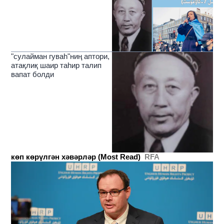
"сулайман гуваһ"ниң аптори,
атақлиқ шаир таһир талип
вапат болди
көп көрүлгән хәвәрләр (Most Read)
RFA