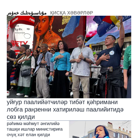
ҚИСҚА ХӘВӘРЛӘР
ﻣﯘﻧﺎﺳﯩﯟﻩﺗﻠﯩﻚ ﺧﻪﯞﻩﺭ
уйғур паалийәтчиләр тибәт қәһримани
лобга раңзенни хатириләш паалийитидә
сөз қилди
рәһимә мәһмут әнгилийә
ташқи ишлар министириға
очуқ хәт елан қилди