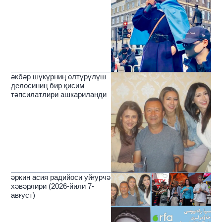
әкбәр шүкүрниң өлтүрүлүш
делосиниң бир қисим
тәпсилатлири ашкариланди
әркин асия радийоси уйғурчә
хәвәрлири (2026-йили 7-
авғуст)