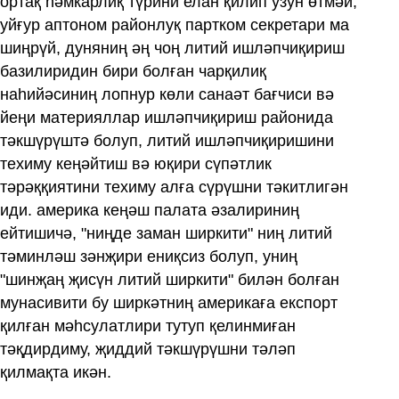
ортақ һәмкарлиқ түрини елан қилип узун өтмәй,
уйғур аптоном районлуқ партком секретари ма
шиңрүй, дуняниң әң чоң литий ишләпчиқириш
базилиридин бири болған чарқилиқ
наһийәсиниң лопнур көли санаәт бағчиси вә
йеңи материяллар ишләпчиқириш районида
тәкшүрүштә болуп, литий ишләпчиқиришини
техиму кеңәйтиш вә юқири сүпәтлик
тәрәққиятини техиму алға сүрүшни тәкитлигән
иди. америка кеңәш палата әзалириниң
ейтишичә, "ниңде заман ширкити" ниң литий
тәминләш зәнҗири ениқсиз болуп, униң
"шинҗаң җисүн литий ширкити" билән болған
мунасивити бу ширкәтниң америкаға експорт
қилған мәһсулатлири тутуп қелинмиған
тәқдирдиму, җиддий тәкшүрүшни тәләп
қилмақта икән.