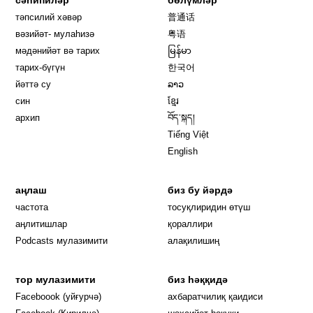
тәпсилий хәвәр
普通话
вәзийәт- мулаһизә
粤语
мәдәнийәт вә тарих
မြန်မာ
тарих-бүгүн
한국어
йәттә су
ລາວ
син
ខ្មែរ
архип
བོད་སྐད།
Tiếng Việt
English
аңлаш
биз бу йәрдә
частота
тосуқлиридин өтүш
Opens in new window
аңлитишлар
қораллири
Podcasts мулазимити
алақилишиң
тор мулазимити
биз һәққидә
Opens in new window
Faceboook (уйғурчә)
ахбаратчилиқ қаидиси
Opens in new window