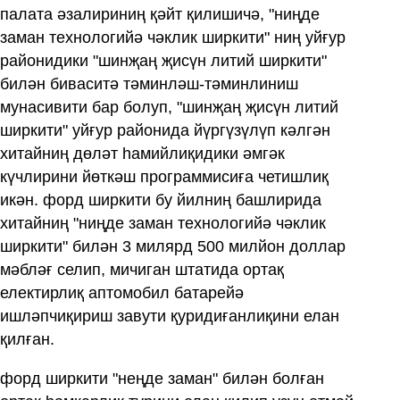
палата әзалириниң қәйт қилишичә, "ниңде
заман технологийә чәклик ширкити" ниң уйғур
районидики "шинҗаң җисүн литий ширкити"
билән биваситә тәминләш-тәминлиниш
мунасивити бар болуп, "шинҗаң җисүн литий
ширкити" уйғур районида йүргүзүлүп кәлгән
хитайниң дөләт һамийлиқидики әмгәк
күчлирини йөткәш программисиға четишлиқ
икән. форд ширкити бу йилниң башлирида
хитайниң "ниңде заман технологийә чәклик
ширкити" билән 3 милярд 500 милйон доллар
мәбләғ селип, мичиган штатида ортақ
електирлиқ аптомобил батарейә
ишләпчиқириш завути қуридиғанлиқини елан
қилған.
форд ширкити "неңде заман" билән болған