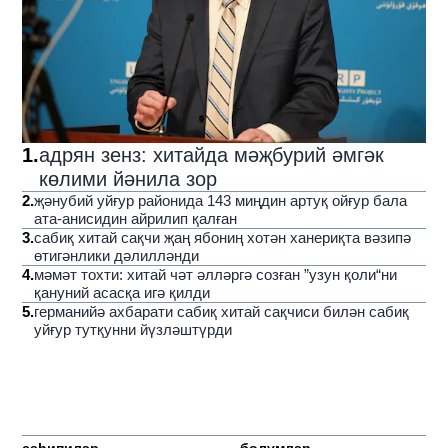
1
.
адрян зенз: хитайда мәҗбурий әмгәк
көлими йәнила зор
2
.
җәнубий уйғур районида 143 миңдин артуқ ойғур бала
ата-анисидин айрилип қалған
3
.
сабиқ хитай сақчи җаң ябониң хотән ханериқта вәзипә
өтигәнлики дәлилләнди
4
.
мәмәт тохти: хитай чәт әлләргә созған ”узун қоли“ни
қануний асасқа игә қилди
5
.
германийә ахбарати сабиқ хитай сақчиси билән сабиқ
уйғур тутқунни йүзләштүрди
сәһипиләр
бөлүмләр