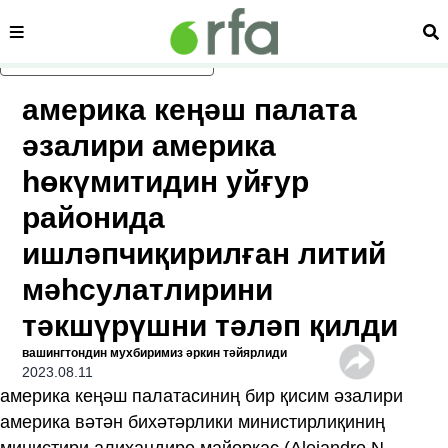
сәһипә
из
асаслиқ мәзмунға атлаң
америка кеңәш палата
әзалири америка
һөкүмитидин уйғур
районида
ишләпчиқирилған литий
мәһсулатлирини
тәкшүрүшни тәләп қилди
вашингтондин мухбиримиз әркин тәйярлиди
2023.08.11
америка кеңәш палатасиниң бир қисим әзалири
америка вәтән бихәтәрлики министирлиқиниң