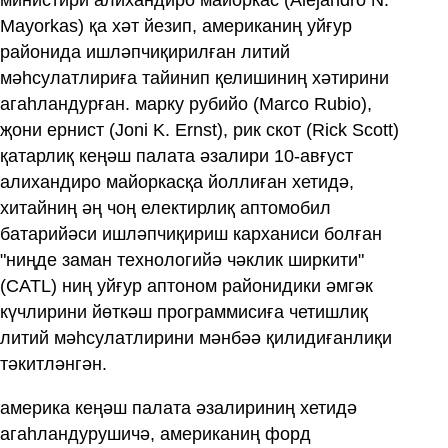
министири алихандиро майоркас (Alejandro N.
Mayorkas) қа хәт йезип, американиң уйғур
районида ишләпчиқирилған литий
мәһсулатлириға тайинип қелишиниң хәтирини
агаһландурған. марку рубийо (Marco Rubio),
җони ернист (Joni K. Ernst), рик скот (Rick Scott)
қатарлиқ кеңәш палата әзалири 10-авғуст
алихандиро майоркасқа йоллиған хетидә,
хитайниң әң чоң електирлиқ аптомобил
батарийәси ишләпчиқириш карханиси болған
"ниңде заман технологийә чәклик ширкити"
(CATL) ниң уйғур аптоном районидики әмгәк
күчлирини йөткәш программисиға четишлиқ
литий мәһсулатлирини мәнбәә қилидиғанлиқи
тәкитләнгән.
америка кеңәш палата әзалириниң хетидә
агаһландурушичә, американиң форд