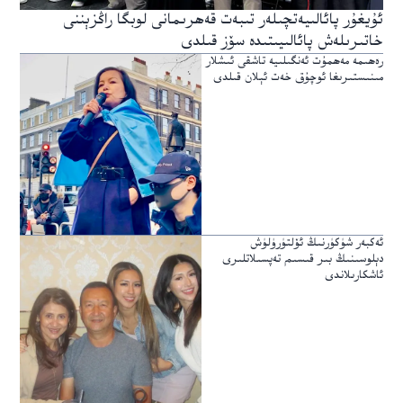
ئۇيغۇر پائالىيەتچىلەر تىبەت قەھرىمانى لوبگا راڭزېننى
خاتىرىلەش پائالىيىتىدە سۆز قىلدى
رەھىمە مەھمۇت ئەنگىلىيە تاشقى ئىشلار
مىنىستىرىغا ئوچۇق خەت ئېلان قىلدى
ئەكبەر شۈكۈرنىڭ ئۆلتۈرۈلۈش
دېلوسىنىڭ بىر قىسىم تەپسىلاتلىرى
ئاشكارىلاندى