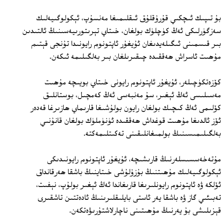
بۇ تىپىك ئىچكىي قۇرۇقلۇق ئىقلىمىغا مەنسۇپ، ئېكولوگىيەلىك
سەزگۈرلىكى ئەڭ كۈچلۈك بولغان، خىتاي تېرىتورىيەسىنىڭ ئالتىدىن
بىر قىسمىنى ئىگىلەيدىغان ئۇيغۇر ئاپتونوم رايونىدا تۇنجى قېتىم
مۇھىت ئاسراش ھەققىدە چىقىرىلغان بىر بەلگىلىمە ئىكەن.
كۆزەتكۈچىلەر، ئۇيغۇر ئاپتونوم رايونى خىتاي بويىچە مۇھىت
مەسىلىسى ئەڭ ئېغىر، سۇ مەنبەسى ئەڭ كەمچىل، بوستانلىق
كۆلىمى ئەڭ كىچىك بولغان رايون بولۇشىغا قارىماي ھازىرغا قەدەر
ئۆز ئالدىغا مۇھىت قوغداش ھەققىدە ئۈنۈملۈك بولغان قانۇنىي
بەلگىلىمىسىنىڭ بولمىغانلىقىنى تەكىتلىمەكتە.
مۇتەخەسسىسلەرنىڭ قارىشىچە، ئۇيغۇر ئاپتونوم رايونىدىكى
ئېكولوگىيەلىك مۇھىتنىڭ بۇزۇلۇشى خىتاينىڭ باشقا ھەرقانداق
ئۆلكە ۋە ئاپتونوم رايونلىرىغا قارىغاندا ئەڭ ئېغىر بولۇپ، نېفىت،
تەبىئىي گاز ۋە باشقا يەر ئاستى بايلىقلىرىنىڭ ئادەتتىن تاشقىرى
قېزىلىشى بۇ يەرنىڭ مۇھىتىنى ناچارلاشتۇرىۋەتكەن.