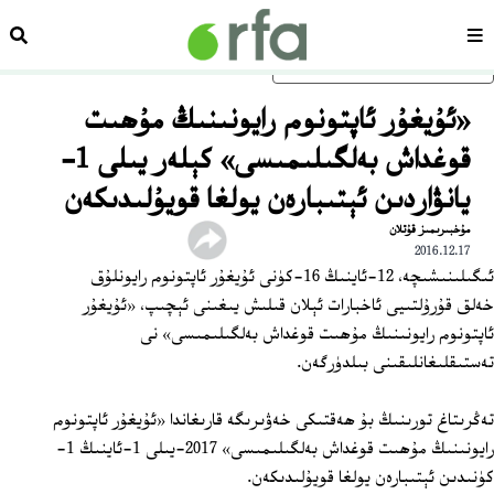
سەھىپە
ئىزد
ئاساسلىق مەزمۇنغا ئاتلاڭ
«ئۇيغۇر ئاپتونوم رايونىنىڭ مۇھىت
قوغداش بەلگىلىمىسى» كېلەر يىلى 1-
يانۋاردىن ئېتىبارەن يولغا قويۇلىدىكەن
مۇخبىرىمىز قۇتلان
2016.12.17
ئىگىلىنىشىچە، 12-ئاينىڭ 16-كۈنى ئۇيغۇر ئاپتونوم رايونلۇق
خەلق قۇرۇلتىيى ئاخبارات ئېلان قىلىش يىغىنى ئېچىپ، «ئۇيغۇر
ئاپتونوم رايونىنىڭ مۇھىت قوغداش بەلگىلىمىسى» نى
تەستىقلىغانلىقىنى بىلدۈرگەن.
تەڭرىتاغ تورىنىڭ بۇ ھەقتىكى خەۋىرىگە قارىغاندا «ئۇيغۇر ئاپتونوم
رايونىنىڭ مۇھىت قوغداش بەلگىلىمىسى» 2017-يىلى 1-ئاينىڭ 1-
كۈنىدىن ئېتىبارەن يولغا قويۇلىدىكەن.