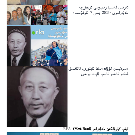
ئەركىن ئاسىيا رادىيوسى ئۇيغۇرچە
خەۋەرلىرى (2026-يىلى 7-ئاۋغۇست)
«سۇلايمان گۇۋاھ»نىڭ ئاپتورى، ئاتاقلىق
شائىر تاھىر تالىپ ۋاپات بولدى
كۆپ كۆرۈلگەن خەۋەرلەر (Most Read)
RFA