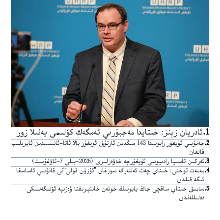
1
.
ئادريان زېنز: خىتايدا مەجبۇرىي ئەمگەك كۆلىمى يەنىلا زور
2
.
جەنۇبىي ئۇيغۇر رايونىدا 143 مىڭدىن ئارتۇق ئويغۇر بالا ئاتا-ئانىسىدىن ئايرىلىپ
قالغان
3
.
ئەركىن ئاسىيا رادىيوسى ئۇيغۇرچە خەۋەرلىرى (2026-يىلى 7-ئاۋغۇست)
4
.
مەمەت توختى: خىتاي چەت ئەللەرگە سوزغان ”ئۇزۇن قولى“نى قانۇنىي ئاساسقا
ئىگە قىلدى
5
.
سابىق خىتاي ساقچى جاڭ يابونىڭ خوتەن خانئېرىقتا ۋەزىپە ئۆتىگەنلىكى
دەلىللەندى