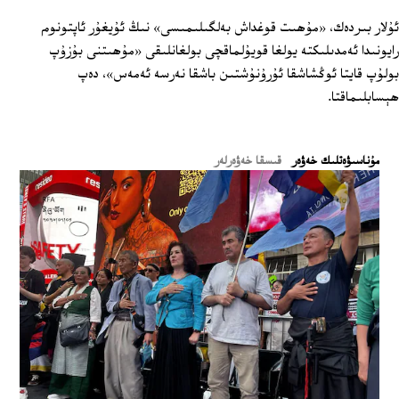
ئۇلار بىردەك، «مۇھىت قوغداش بەلگىلىمىسى» نىڭ ئۇيغۇر ئاپتونوم
رايونىدا ئەمدىلىكتە يولغا قويۇلماقچى بولغانلىقى «مۇھىتنى بۇزۇپ
بولۇپ قايتا ئوڭشاشقا ئۇرۇنۇشتىن باشقا نەرسە ئەمەس»، دەپ
ھېسابلىماقتا.
ﻣﯘﻧﺎﺳﯩﯟﻩﺗﻠﯩﻚ ﺧﻪﯞﻩﺭ
قىسقا خەۋەرلەر