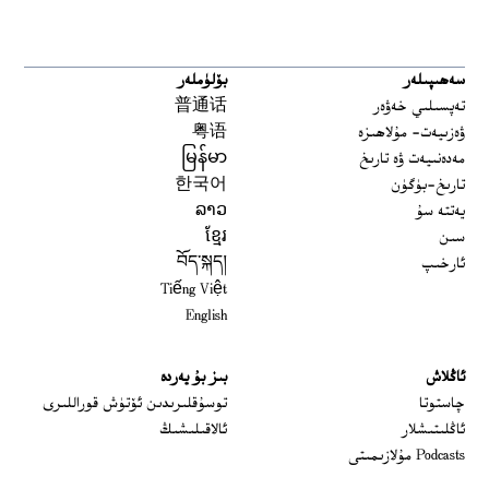
سەھىپىلەر
بۆلۈملەر
تەپسىلىي خەۋەر
普通话
ۋەزىيەت- مۇلاھىزە
粤语
مەدەنىيەت ۋە تارىخ
မြန်မာ
تارىخ-بۈگۈن
한국어
يەتتە سۇ
ລາວ
سىن
ខ្មែរ
ئارخىپ
བོད་སྐད།
Tiếng Việt
English
ئاڭلاش
بىز بۇ يەردە
 window
چاستوتا
توسۇقلىرىدىن ئۆتۈش قوراللىرى
ئاڭلىتىشلار
ئالاقىلىشىڭ
Podcasts مۇلازىمىتى