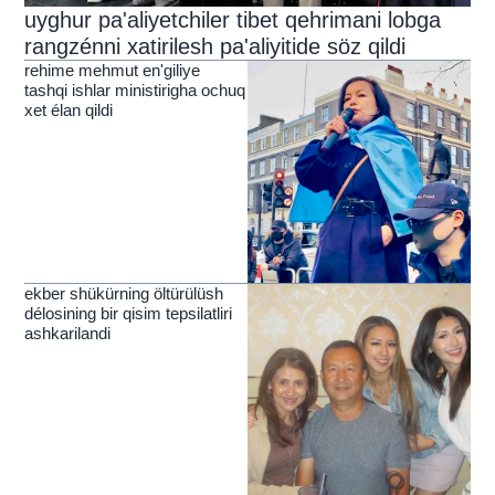
uyghur pa'aliyetchiler tibet qehrimani lobga
rangzénni xatirilesh pa'aliyitide söz qildi
rehime mehmut en'giliye
tashqi ishlar ministirigha ochuq
xet élan qildi
ekber shükürning öltürülüsh
délosining bir qisim tepsilatliri
ashkarilandi