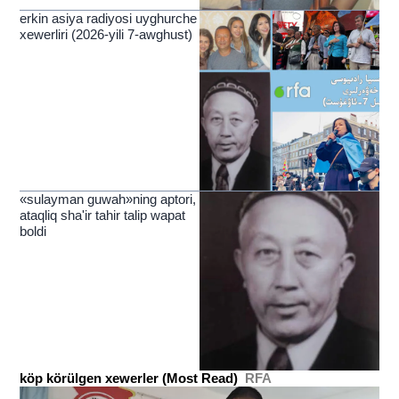
erkin asiya radiyosi uyghurche
xewerliri (2026-yili 7-awghust)
«sulayman guwah»ning aptori,
ataqliq sha'ir tahir talip wapat
boldi
köp körülgen xewerler (Most Read)
RFA