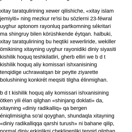
xitay taratqulirining xewer qilishiche, «xitay islam
jemiyiti» ning mezkur re'isi bu sözlerni 23-féwral
uyghur aptonom rayonluq partkomning sékritari
ma shingruy bilen körüshkende éytqan. halbuki,
xitay taratqulirining bu heqtiki xewerliride, wekiller
ömikining xitayning uyghur rayonidiki diniy siyasiti
kishilik hoquq teshkilatliri, gherb elliri we b d t
kishilik hoquq aliy komissari ‍ishxanisining
tenqidige uchrawatqan bir peytte ziyarette
bolushining konkirét meqsiti tilgha élinmighan.
b d t kishilik hoquq aliy komissari ishxanisining
ötken yili élan qilghan «shinjang doklati» da,
xitayning «diniy radikalliq» qa bergen
éniqlimisigha so'al qoyghan, shundaqla xitayning
«diniy radikalliqqa qarshi turush» ni bahane qilip,
normal diniy erkinlikni chekligenliki tenqid qilghan.