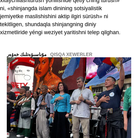
xitaychilashturush yönilishide qetiy ching turush»
ni, «shinjangda islam dinining sotsiyalistik
jemiyetke maslishishini aktip ilgiri sürüsh» ni
tekitligen, shundaqla shinjangning diniy
xizmetliride yéngi weziyet yaritishni telep qilghan.
QISQA XEWERLER
ﻣﯘﻧﺎﺳﯩﯟﻩﺗﻠﯩﻚ ﺧﻪﯞﻩﺭ