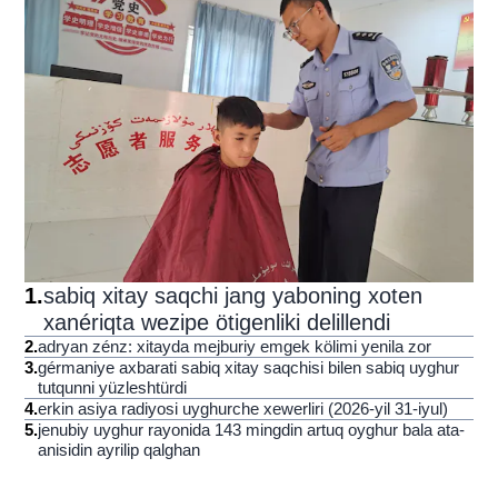
1
.
sabiq xitay saqchi jang yaboning xoten
xanériqta wezipe ötigenliki delillendi
2
.
adryan zénz: xitayda mejburiy emgek kölimi yenila zor
3
.
gérmaniye axbarati sabiq xitay saqchisi bilen sabiq uyghur
tutqunni yüzleshtürdi
4
.
erkin asiya radiyosi uyghurche xewerliri (2026-yil 31-iyul)
5
.
jenubiy uyghur rayonida 143 mingdin artuq oyghur bala ata-
anisidin ayrilip qalghan