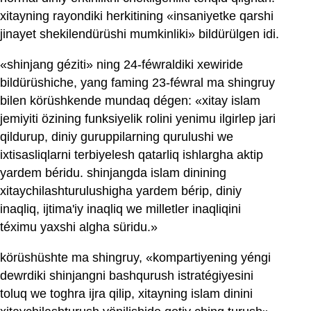
xitayning rayondiki herkitining «insaniyetke qarshi
jinayet shekilendürüshi mumkinliki» bildürülgen idi.
«shinjang géziti» ning 24-féwraldiki xewiride
bildürüshiche, yang faming 23-féwral ma shingruy
bilen körüshkende mundaq dégen: «xitay islam
jemiyiti özining funksiyelik rolini yenimu ilgirlep jari
qildurup, diniy guruppilarning qurulushi we
ixtisasliqlarni terbiyelesh qatarliq ishlargha aktip
yardem béridu. shinjangda islam dinining
xitaychilashturulushigha yardem bérip, diniy
inaqliq, ijtima'iy inaqliq we milletler inaqliqini
téximu yaxshi algha süridu.»
körüshüshte ma shingruy, «kompartiyening yéngi
dewrdiki shinjangni bashqurush istratégiyesini
toluq we toghra ijra qilip, xitayning islam dinini