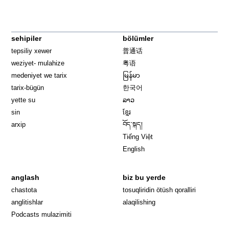
sehipiler
bölümler
tepsiliy xewer
普通话
weziyet- mulahize
粤语
medeniyet we tarix
မြန်မာ
tarix-bügün
한국어
yette su
ລາວ
sin
ខ្មែរ
arxip
བོད་སྐད།
Tiếng Việt
English
anglash
biz bu yerde
Opens in 
chastota
tosuqliridin ötüsh qoralliri
anglitishlar
alaqilishing
Podcasts mulazimiti