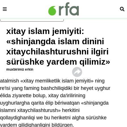
sehipe
izd
asasliq mezmungha atlang
xitay islam jemiyiti:
«shinjangda islam dinini
xitaychilashturushni ilgiri
sürüshke yardem qilimiz»
muxbirimiz erkin
atalmish «xitay memliketlik islam jemiyiti» ning
re'isi yang faming bashchiliqidiki bir heyet uyghur
élida ziyarette bolup, xitay da'irilirining
uyghurlargha qarita élip bériwatqan «shinjangda
islamni xitaychilashturush» herkitini
qollaydighanliqi we bu heriketni algha sürüshke
yardem qilidighanliqini bildürgen.