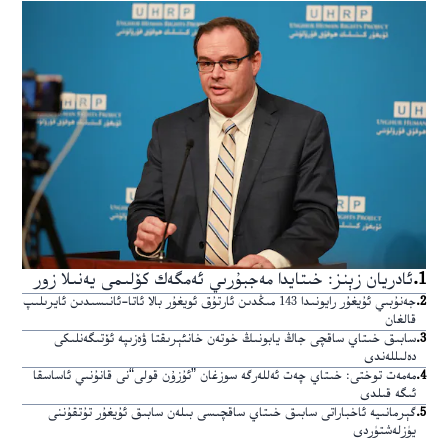
1
.
ئادريان زېنز: خىتايدا مەجبۇرىي ئەمگەك كۆلىمى يەنىلا زور
2
.
جەنۇبىي ئۇيغۇر رايونىدا 143 مىڭدىن ئارتۇق ئويغۇر بالا ئاتا-ئانىسىدىن ئايرىلىپ
قالغان
3
.
سابىق خىتاي ساقچى جاڭ يابونىڭ خوتەن خانئېرىقتا ۋەزىپە ئۆتىگەنلىكى
دەلىللەندى
4
.
مەمەت توختى: خىتاي چەت ئەللەرگە سوزغان ”ئۇزۇن قولى“نى قانۇنىي ئاساسقا
ئىگە قىلدى
5
.
گېرمانىيە ئاخباراتى سابىق خىتاي ساقچىسى بىلەن سابىق ئۇيغۇر تۇتقۇننى
يۈزلەشتۈردى