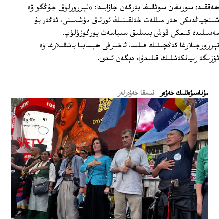
ھەققىدە سورىغان سوئالىغا بەرگەن جاۋابىدا: «تېررورلۇق جۇڭگو ۋە
شىنجياڭدىكى ھەر مىللەت خەلقىنىڭ ئورتاق دۈشمىنى، ئەگەر بۇ
مەسىلىدە كىمكى قوش بىسلىق سىياسەت يۈرگۈزۈلۈپ،
تېررورچىلارغا كەڭچىلىك قىلسا، ئاخىرقى ھېسابتا باشقىلارغا ۋە
ئۆزىگە زىيانكەشلىك قىلىدۇ» دېگەن ئىدى.
ﻣﯘﻧﺎﺳﯩﯟﻩﺗﻠﯩﻚ ﺧﻪﯞﻩﺭ
قىسقا خەۋەرلەر