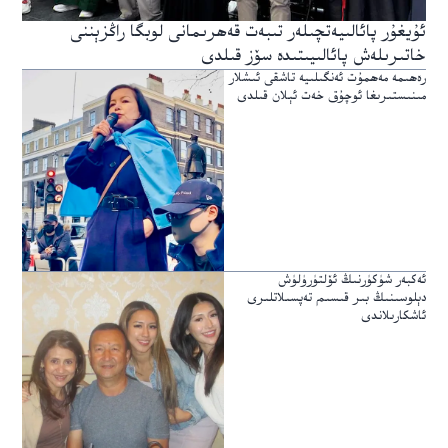
ئۇيغۇر پائالىيەتچىلەر تىبەت قەھرىمانى لوبگا راڭزېننى
خاتىرىلەش پائالىيىتىدە سۆز قىلدى
رەھىمە مەھمۇت ئەنگىلىيە تاشقى ئىشلار
مىنىستىرىغا ئوچۇق خەت ئېلان قىلدى
ئەكبەر شۈكۈرنىڭ ئۆلتۈرۈلۈش
دېلوسىنىڭ بىر قىسىم تەپسىلاتلىرى
ئاشكارىلاندى