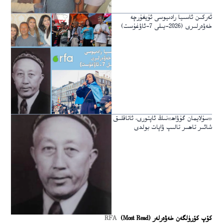
ئەركىن ئاسىيا رادىيوسى ئۇيغۇرچە
خەۋەرلىرى (2026-يىلى 7-ئاۋغۇست)
«سۇلايمان گۇۋاھ»نىڭ ئاپتورى، ئاتاقلىق
شائىر تاھىر تالىپ ۋاپات بولدى
كۆپ كۆرۈلگەن خەۋەرلەر (Most Read)
RFA