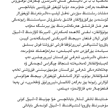
ئەنگلىيە ب ب س ئاگېنتلىقى خىتاي دائىرىلىرى چىقارغان ئۇقتۇرۇش
ھەققىدە بەرگەن خەۋىرىدە، دۇنيا ئۇيغۇر قۇرۇلتىيى باياناتچىسى
دىلشات رىشىتنىڭ سۆزىنى نەقىل ئېلىپ،«دائىرىلەرنىڭ ئۇيغۇرلار
ئۈستىدىن يۈرگۈزۈۋاتقان قاتتىق باستۇرۇش سىياسىتىنىڭ رايوندىكى
ھەر خىل قارشىلىق ھەرىكەتلىرىنىڭ يۈز بېرىشىگە سەۋەب
بولۇۋاتقان» لىقىنى ئالاھىدە ئەسكەرتتى. ئامېرىكا ئاۋازىنىڭ 2-ئىيۇل
كۈنى ئېلان قىلغان «بېيجىڭ ئامېرىكىنى ئەيىبلىگەندىن كېيىن،
ياۋروپا ئىتتىپاقىنى تېررورلۇققا قارشى تۇرۇشتا قوش بىسلىق
سىياسەت يۈرگۈزدى دەپ ئەيىبلىدى» سەرلەۋھىلىك خەۋىرىدە،
«خىتاي دائىرىلىرى شەرقىي تۈركىستان تېررورچىلىرى دەپ
ئەيىبلەۋاتقانلار ئەمەلىيەتتە شىنجاڭ چېگراسى ئىچىدىكى ۋە
چەتئەللەردىكى شەرقىي تۈركىستان جۇمھۇرىيىتىنى قۇرۇشنى تەلەپ
قىلىۋاتقانلار بولۇپ، ئۇلار ئاساسلىقى ئۇيغۇرلار. بېيجىڭ ھۆكۈمىتى
ئۇلارنى رايوندا يۈز بەرگەن ئاتالمىش«تېررورلۇق ۋەقەلىرى» نى پەيدا
قىلغۇچىلار دەپ قاراۋاتىدۇ» دېيىلدى.
خىتاينىڭ تاشقى ئىشلار باياناتچىسى خۇا چۈنيىڭ 2-ئىيۇل كۈنى
مۇخبىرنىڭ ياۋروپا ئىتتىپاقىنىڭ 1-ئىيۇل كۈنىدىكى باياناتى