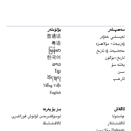
سەھىپىلەر
بۆلۈملەر
تەپسىلىي خەۋەر
普通话
ۋەزىيەت- مۇلاھىزە
粤语
مەدەنىيەت ۋە تارىخ
မြန်မာ
تارىخ-بۈگۈن
한국어
يەتتە سۇ
ລາວ
سىن
ខ្មែរ
ئارخىپ
བོད་སྐད།
Tiếng Việt
English
ئاڭلاش
بىز بۇ يەردە
 window
چاستوتا
توسۇقلىرىدىن ئۆتۈش قوراللىرى
ئاڭلىتىشلار
ئالاقىلىشىڭ
Podcasts مۇلازىمىتى