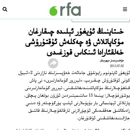
سەھىپە
ئىزد
ئاساسلىق مەزمۇنغا ئاتلاڭ
خىتاينىڭ ئۇيغۇر ئېلىدە چىقارغان
مۇكاپاتلاش ۋە چەكلەش ئۇقتۇرۇشى
خەلقئارادا ئىنكاس قوزغىدى
مۇخبىرىمىز مېھرىبان
2013.07.02
ئۇيغۇر ئاپتونوم رايونلۇق جامائەت خەۋپسىزلىك نازارىتى 2-ئىيۇل
كۈنى ئۇقتۇرۇش چىقىرىپ، «تېررور گۇماندارلىرى» نى پاش
قىلغۇچىلارنىڭ مۇكاپاتلىنىدىغانلىقىنى، تېررور گۇماندارلىرىنى
يوشۇرغۇچىلار؛ يېنىدا 15 سانتىمېتىردىن ئۇزۇن بولغان پىچاق،
پارتلاش ئېھتىمالى بار بۇيۇملارنى ئېلىپ يۈرگۈچىلەر ۋە دىنىي
رادىكاللىق ھەققىدىكى ئۇچۇرلارنى تارقاتقۇچىلارنىڭ قاتتىق
جازالىنىدىغانلىقىنى ئۇقتۇرغان.