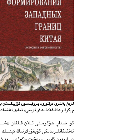
تارىخ پەنلىرى دوكتورى، پىروفېسسور، ئۆزبېكىستان پە
چېگرالىرىنىڭ شەكىللىنىش تارىخى» ناملىق تەتقىقات 
ئۇ، خىتاي ھۆكۈمىتى ئېلان قىلغان «شىن
تەتقىقاتلىرىدىكى ئۇيغۇرلارنىڭ ئېتنىك
دىيارىدىن ئايرى