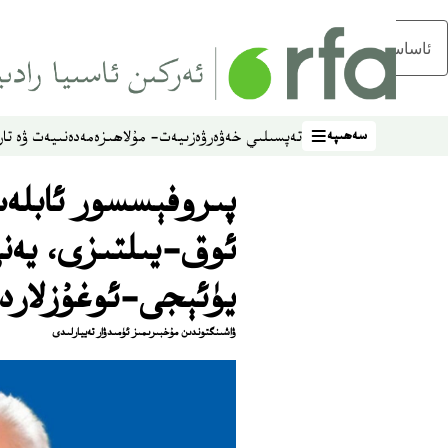
ئاساسلىق مەزمۇنغا ئاتلاڭ
سەھىپە
تەپسىلىي خەۋەر
ۋەزىيەت- مۇلاھىزە
مەدەنىيەت ۋە تار
سەھىپە
پىروفېسسور ئابلەت
ئوق-يىلتىزى، يەن
يۈئېجى-ئوغۇزلارد
ۋاشىنگتوندىن مۇخبىرىمىز ئۈمىدۋار تەييارلىدى