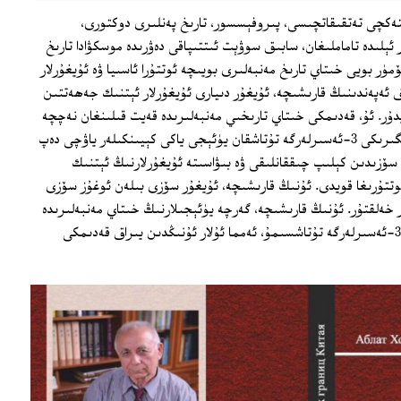
تەكچى تەتقىقاتچىسى، پىروفېسسور، تارىخ پەنلىرى دوكتورى،
 ئېلىدە تاماملىغان، سابىق سوۋېت ئىتتىپاقى دەۋرىدە موسكۋادا تارىخ
ۈر بويى خىتاي تارىخ مەنبەلىرى بويىچە ئوتتۇرا ئاسىيا ۋە ئۇيغۇرلار
 ئەپەندىنىڭ قارىشىچە، ئۇيغۇر دىيارى ئۇيغۇرلار ئېتنىك جەھەتتىن
ايدۇر. ئۇ، قەدىمكى خىتاي تارىخىي مەنبەلىرىدە قەيت قىلىنغان نەچچە
ئونلىغان قەبىلىلەر ئىچىدە مىلادىدىن ئىلگىرىكى 3-ئەسىرلەرگە تۇتاشقان يۈئېجى ياكى كېيىنكىلەر ياۋچى دەپ
 سۆزىدىن كېلىپ چىققانلىقى ۋە بىۋاسىتە ئۇيغۇرلارنىڭ ئېتنىك
وتتۇرىغا قويدى. ئۇنىڭ قارىشىچە، ئۇيغۇر سۆزى بىلەن ئوغۇز سۆزى
ەلقتۇر. ئۇنىڭ قارىشىچە، گەرچە يۈئېجىلارنىڭ خىتاي مەنبەلىرىدە
كۆرسىتىلگەن ۋاقتى مىلادىدىن ئىلگىرى 3-ئەسىرلەرگە تۇتاشسىمۇ، ئەمما ئۇلار ئۇنىڭدىن يىراق قەدىمكى