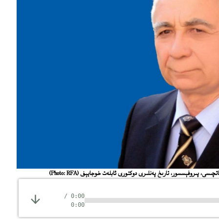
قاتچىسى، پىروفېسسور، تارىخ پەنلىرى دوكتورى ئابلەت خوجايېف
(Photo: RFA)
/
0:00
0:00