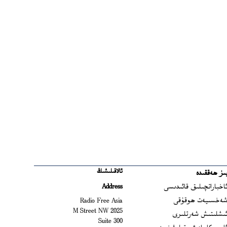
ئالاقىلىشىڭ
ىز ھەققىدە
Ope
اخباراتچىلىق قائىدىسى
Address
Open
ەخسىيەت ھوقۇقى
Radio Free Asia
2025 M Street NW
Op
ىشلىتىش شەرتلىرى
Suite 300
Opens