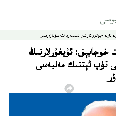
ىخ
تارىخ-بۈگۈن
ئەركىن تىنىقلار
يەتتە سۇ
نەزەر
سىن
 خوجايېف: ئۇيغۇرلارنىڭ
ى تۈپ ئېتنىك مەنبەسى
ۇر