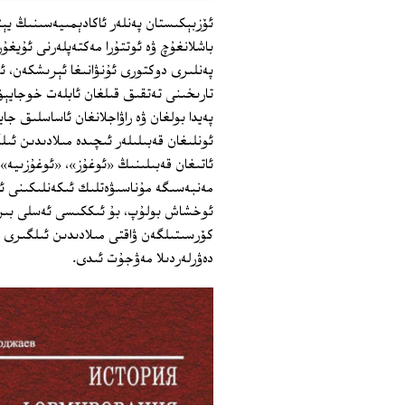
ئۆزبېكىستان پەنلەر ئاكادېمىيەسىنىڭ يې
باشلانغۇچ ۋە ئوتتۇرا مەكتەپلەرنى ئۇيغۇر
پەنلىرى دوكتورى ئۇنۋانىغا ئېرىشكەن، ئۆم
تارىخىنى تەتقىق قىلغان ئابلەت خوجايېف
پەيدا بولغان ۋە راۋاجلانغان ئاساسلىق ج
ئاتىغان قەبىلىنىڭ «ئوغۇز»، «ئوغۇزىيە»
مەنبەسىگە مۇناسىۋەتلىك ئىكەنلىكىنى ئ
ئوخشاش بولۇپ، بۇ ئىككىسى ئەسلى بىر خ
دەۋرلەردىلا مەۋجۇت ئىدى.