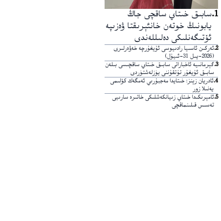
1
.
سابىق خىتاي ساقچى جاڭ
يابونىڭ خوتەن خانئېرىقتا ۋەزىپە
ئۆتىگەنلىكى دەلىللەندى
2
.
ئەركىن ئاسىيا رادىيوسى ئۇيغۇرچە خەۋەرلىرى
(2026-يىل 31-ئىيۇل)
3
.
گېرمانىيە ئاخباراتى سابىق خىتاي ساقچىسى بىلەن
سابىق ئۇيغۇر تۇتقۇننى يۈزلەشتۈردى
4
.
ئادريان زېنز: خىتايدا مەجبۇرىي ئەمگەك كۆلىمى
يەنىلا زور
5
.
ئامېرىكىدا خىتاي زىيانكەشلىكى خاتىرە سارىيى
تەسىس قىلىنماقچى