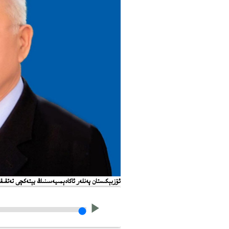
ئۆزبېكىستان پەنلەر ئاكادېمىيەسىنىڭ يېتەكچى تەتقى