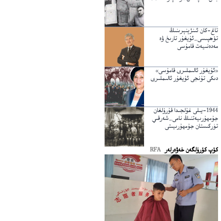
تاغ-كان ئىنژېنېرىنىڭ
تۆھپىسى_ئۇيغۇر تارىخ ۋە
مەدەنىيەت قامۇسى
«ئۇيغۇر ئالىملىرى قامۇسى»
دىكى تۇنجى ئۇيغۇر ئالىملىرى
1944-يىلى غۇلجىدا قۇرۇلغان
جۇمھۇرىيەتنىڭ نامى_شەرقىي
تۈركىستان جۇمھۇرىيىتى
كۆپ كۆرۈلگەن خەۋەرلەر
RFA