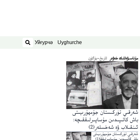
Уйғурчә
Uyghurche
ئىزدەش
ﻣﯘﻧﺎﺳﯩﯟﻩﺗﻠﯩﻚ ﺧﻪﯞﻩﺭ
تارىخ-بۈگۈن
شەرقىي تۈركىستان جۇمھۇرىيىتى
باش كاتىپىدىن مۇساپىرلىققىچە:
ئىنقىلاب ۋە شەخسلەر(2)
شەرقىي تۈركىستان جۇمھۇرىيىتى
باش كاتىپىدىن مۇساپىرلىققا(1)