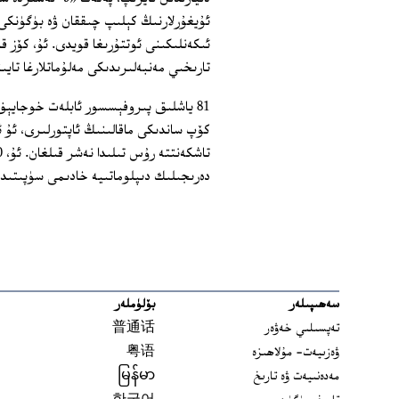
ئۇيغۇرلارنىڭ كېلىپ چىققان ۋە بۈگۈنكى 
ئىكەنلىكىنى ئوتتۇرىغا قويدى. ئۇ، كۆز ق
تارىخىي مەنبەلىرىدىكى مەلۇماتلارغا تايى
كۆپ ساندىكى ماقالىنىڭ ئاپتورلىرى، ئۇ 
دەرىجىلىك دىپلوماتىيە خادىمى سۈپىتىدە
سەھىپىلەر
بۆلۈملەر
تەپسىلىي خەۋەر
普通话
ۋەزىيەت- مۇلاھىزە
粤语
مەدەنىيەت ۋە تارىخ
မြန်မာ