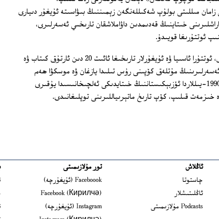
زامان مىللىتى بولۇپ شەكىللەنگەن زېمىننىڭ بىۋاسىتە ئۇيغۇر دىيارى
اراشلىرىنى خىتاينىڭ قەدىمدىن داۋاملاشقان تارىخىي ئەسەرلىرى،
نىپ ئوتتۇرىغا قويىدۇ.
81 ياشلىق پىروفېسسور ئابلەت خوجايېف، ئوتتۇرا ئاسىيا ۋە ئۇيغۇرلار تارىخىغا ئائىت 20 دىن ئارتۇق كىتاب ۋە
ئەسەرلىرىنىڭ مۇتلەق كۆپىنى رۇس تىلىدا يازغان ۋە موسكۋا ھەم
تاشكەنتتە رۇس تىلىدا نەشر قىلغان. ئۇ، 1990-يىللاردا ئۆزبېكىستاننىڭ خىتايدىكى ئەلچىخانىسىدا يۇقىرى
 خىزمەت قىلىپ، كۆپ تارىخ ماتېرىياللىرىنى توپلىغانىدى.
ئاڭلاش
تور مۇلازىمىتى
ب
ns in new window
چاستوتا
Faceboook (ئۇيغۇرچە)
ئ
s in new window
ئاڭلىتىشلار
Facebook (Кирилчә)
ش
ens in new window
Podcasts مۇلازىمىتى
Instagram (ئۇيغۇرچە)
ئ
 in new window