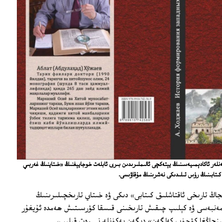
نلەر ئاكادېمىيەسىنىڭ يېتەكچى ئالىملىرىدىن بىرى ئابلەت خوجايېفنىڭ «خىتاينىڭ غەربىي
كىتابىنىڭ رۇس تىلىدىكى نەشرىنىڭ مۇقاۋىسى.
جاڭ تارىخى ئاقتاشلىق كىتابى» دىكى ۋە خىتاي تارىخچىلىرىنىڭ
 مەنبەسى ۋە كېلىپ چىقىش تارىخىنى قىسقا كۆرسىتىش ھەمدە ئۇيغۇر
پ، پەقەت «9-ئەسىردە شىنجاڭغا كۆچۈپ كەلگەن» دېگەن يەكۈنلەرنى رەت قىلىپ،