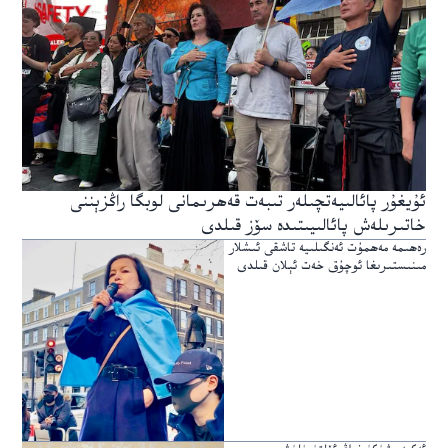
ئۇيغۇر پائالىيەتچىلەر تىبەت قەھرىمانى لوبگا راڭزېننى
خاتىرىلەش پائالىيىتىدە سۆز قىلدى
رەھىمە مەھمۇت ئەنگىلىيە تاشقى ئىشلار
مىنىستىرىغا ئوچۇق خەت ئېلان قىلدى