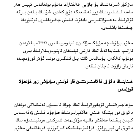
مەزكۇر شىركەتنىڭ بۇ جاۋابى خەلقئاراغا مەلۇم بولغاندىن كېيىن ھەر
ساھە كىشىلىرىنىڭ زور تەنقىدىگە دۇچ كەلدى. شۇنىڭ بىلەن بىرگە
ئۇلارنىڭ مەھسۇلاتلىرىنى بايقۇت قىلىش چاقىرىقلىرى ئوتتۇرىغا
چىقىشقا باشلىدى.
مەلۇم بولۇشىچە «ۋولكىسۋاگېن» ئاپتوموبىللىرى 1990-يىللاردىن
تارتىپ خىتايدا ئەڭ ئەڭ قارشى ئېلىنغان ئاپتوموبىللارنىڭ بىرى
بولۇپ كەلگەن. بۇنىڭدىن ئالتە يىل ئىلگىرى بولسا ئۇلار ئۈرۈمچىدە
تارماق زاۋۇت ئاچقان ئىكەن.
خىتاينىڭ د ئۇ ق غا ئاستىرىتتىن قارا قولىنى سۇنۇشى زور غۇلغۇلا
قوزغىدى
مۇھاجىرەتتىكى ئۇيغۇرلارنىڭ ئەڭ چوڭ ئاممىۋى تەشكىلاتى بولغان
د ئۇ ق تور بېتىگە خىتاي خاككېرلىرىنىڭ ھۇجۇم قىلىش ۋەقەسىدىن
كېيىن يېقىندا خەلقئارا مالىيە مۇلازىمەت شىركىتى «رېفېنىتىۋ» نىڭ
د ئۇ ق نى تېررورلۇق قارا تىزىملىكىگە كىرگۈزۈپ قويغانلىقى مەلۇم