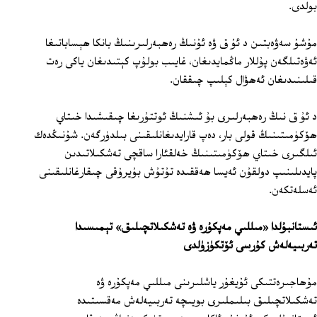
بولدى.
مۇشۇ سەۋەبتىن د ئۇ ق ۋە ئۇنىڭ رەھبەرلىرىنىڭ بانكا ھېساباتىغا
ئەۋەتىلگەن پۇللار ماڭمايدىغان، غايىب بولۇپ كېتىدىغان ياكى رەت
قىلىنىدىغان ئەھۋال كېلىپ چىققان.
د ئۇ ق نىڭ رەھبەرلىرى بۇ ئىشنىڭ ئوتتۇرىغا چىقىشىدا خىتاي
ھۆكۈمىتىنىڭ قولى بار، دەپ قارايدىغانلىقىنى بىلدۈرگەن. شۇنىڭدەك
ئىلگىرى خىتاي ھۆكۈمىتىنىڭ خەلقئارا ساقچى تەشكىلاتىدىن
پايدىلىنىپ دولقۇن ئەيسا ھەققىدە تۇتۇش بۇيرۇقى چىقارغانلىقىنى
ئەسلەتكەن.
ئىستانبۇلدا «مىللىي مەپكۇرە ۋە تەشكىلاتچىلىق» تېمىسىدا
تەربىيەلەش كۇرسى ئۆتكۈزۈلدى
مۇھاجىرەتتىكى ئۇيغۇر ياشلىرىنى مىللىي مەپكۇرە ۋە
تەشكىلاتچىلىق بىلىملىرى بويىچە تەربىيەلەش مەقسىتىدە