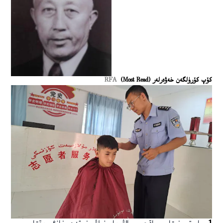
كۆپ كۆرۈلگەن خەۋەرلەر (Most Read)
RFA