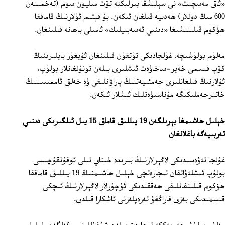
«ئاق مەسچىت» نى سېلىشقا بىرلىكتە تۆت مىليون سوم (تەخمىنەن
600 مىڭ دوللار) ھەدىيە قىلغان ئىكەن. بۇ قېتىم ئۇلارنىڭ قاماققا
ھۆكۈم قىلىنىشىغا «دىنىي ئەسەبىيلىك» ئامىلى باھانە قىلىنغان.
مەلۇم بولۇشىچە، غۇلجادىكى تۇتقۇن قىلىنغان ئۇيغۇر بايلىرىنىڭ
كۆپ قىسمى خەير-ساخاۋەت ئىشلىرى بىلەن تونۇلغانلار بولۇپ،
ئۇلارنىڭ قىلغانلىرى جەمئىيەتنىڭ پاراۋانلىقى ۋە خەلق ئاممىسىنىڭ
خاتىرجەملىكىگە مۇناسىۋەتلىك ئىشلار ئىكەن.
خېلىل ھاشىمغا بېرىلگەن 19 يىللىق قاماق 15 يىل ئىلگىرىكى دىنىي
تەربىيەگە باغلانغان
غۇلجا تەۋەسىدىكى لاگېرلارنىڭ بىرىدە خىتاي تىلى ئوقۇتقۇچىسى
بولۇپ ئىشلەۋاتقان تىجارەتچى خېلىل ھاشىمنىڭ 19 يىللىق قاماققا
ھۆكۈم قىلىنغانلىقى ھەققىدىكى ئۇچۇرلار لاگېرلارنىڭ ئىچكى
قىسمىدىكى بەزى قاراڭغۇ تەرەپلەرنى ئاشكارا قىلدى.