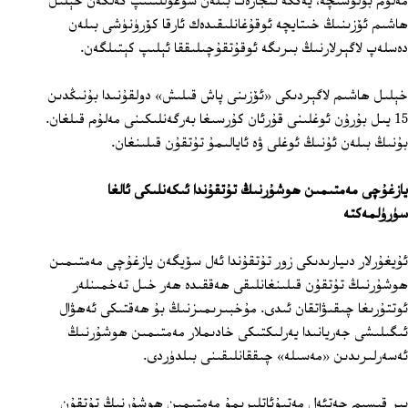
مەلۇم بولۇشىچە، يەككە تىجارەت بىلەن شۇغۇللىنىپ كەلگەن خېلىل
ھاشىم ئۆزىنىڭ خىتايچە ئوقۇغانلىقىدەك ئارقا كۆرۈنۈشى بىلەن
دەسلەپ لاگېرلارنىڭ بىرىگە ئوقۇتقۇچىلىققا ئېلىپ كېتىلگەن.
خېلىل ھاشىم لاگېردىكى «ئۆزىنى پاش قىلىش» دولقۇنىدا بۇنىڭدىن
15 يىل بۇرۇن ئوغلىنى قۇرئان كۇرسىغا بەرگەنلىكىنى مەلۇم قىلغان.
بۇنىڭ بىلەن ئۇنىڭ ئوغلى ۋە ئايالىمۇ تۇتقۇن قىلىنغان.
يازغۇچى مەمتىمىن ھوشۇرنىڭ تۇتقۇندا ئىكەنلىكى ئالغا
سۈرۈلمەكتە
ئۇيغۇرلار دىيارىدىكى زور تۇتقۇندا ئەل سۆيگەن يازغۇچى مەمتىمىن
ھوشۇرنىڭ تۇتقۇن قىلىنغانلىقى ھەققىدە ھەر خىل تەخمىنلەر
ئوتتۇرىغا چىقىۋاتقان ئىدى. مۇخبىرىمىزنىڭ بۇ ھەقتىكى ئەھۋال
ئىگىلىشى جەريانىدا يەرلىكتىكى خادىملار مەمتىمىن ھوشۇرنىڭ
ئەسەرلىرىدىن «مەسىلە» چىققانلىقىنى بىلدۈردى.
بىر قىسىم چەتئەل مەتبۇئاتلىرىمۇ مەمتىمىن ھوشۇرنىڭ تۇتقۇن