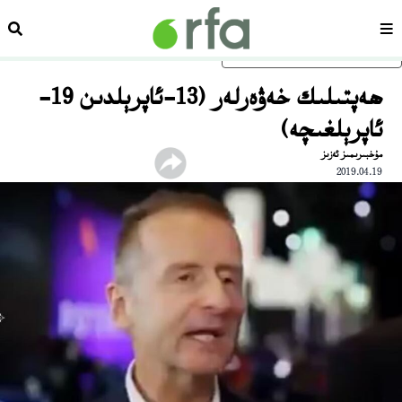
سەھىپە
ئىزد
ئاساسلىق مەزمۇنغا ئاتلاڭ
ھەپتىلىك خەۋەرلەر (13-ئاپرېلدىن 19-
ئاپرېلغىچە)
مۇخبىرىمىز ئەزىز
2019.04.19