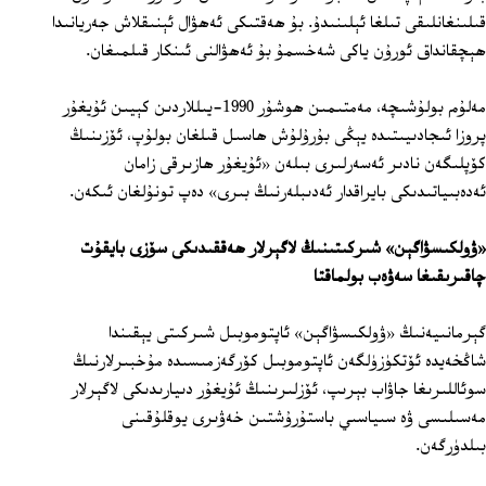
قىلىنغانلىقى تىلغا ئېلىنىدۇ. بۇ ھەقتىكى ئەھۋال ئېنىقلاش جەريانىدا
ھېچقانداق ئورۇن ياكى شەخسمۇ بۇ ئەھۋالنى ئىنكار قىلمىغان.
مەلۇم بولۇشىچە، مەمتىمىن ھوشۇر 1990-يىللاردىن كېيىن ئۇيغۇر
پروزا ئىجادىيىتىدە يېڭى بۇرۇلۇش ھاسىل قىلغان بولۇپ، ئۆزىنىڭ
كۆپلىگەن نادىر ئەسەرلىرى بىلەن «ئۇيغۇر ھازىرقى زامان
ئەدەبىياتىدىكى بايراقدار ئەدىبلەرنىڭ بىرى» دەپ تونۇلغان ئىكەن.
«ۋولكىسۋاگېن» شىركىتىنىڭ لاگېرلار ھەققىدىكى سۆزى بايقۇت
چاقىرىقىغا سەۋەب بولماقتا
گېرمانىيەنىڭ «ۋولكىسۋاگېن» ئاپتوموبىل شىركىتى يېقىندا
شاڭخەيدە ئۆتكۈزۈلگەن ئاپتوموبىل كۆرگەزمىسىدە مۇخبىرلارنىڭ
سوئاللىرىغا جاۋاب بېرىپ، ئۆزلىرىنىڭ ئۇيغۇر دىيارىدىكى لاگېرلار
مەسىلىسى ۋە سىياسىي باستۇرۇشتىن خەۋىرى يوقلۇقىنى
بىلدۈرگەن.