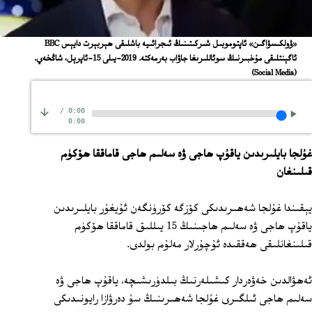
«ۋولكىسۋاگىن» ئاپتوموبىل شىركىتىنىڭ ئىجرائىيە باشلىقى ھېربېرت دايېس BBC
ئاگېنتلىقى مۇخبىرنىڭ سوئاللىرىغا جاۋاب بەرمەكتە. 2019-يىلى 15-ئاپرېل، شاڭخەي.
(Social Media)
/
0:00
0:00
غۇلجا بايلىرىدىن ياقۇپ ھاجى ۋە سەلىم ھاجى قاماققا ھۆكۈم
قىلىنغان
يېقىندا غۇلجا شەھىرىدىكى كۆزگە كۆرۈنگەن ئۇيغۇر بايلىرىدىن
ياقۇپ ھاجى ۋە سەلىم ھاجىنىڭ 15 يىللىق قاماققا ھۆكۈم
قىلىنغانلىقى ھەققىدە ئۇچۇرلار مەلۇم بولدى.
ئەھۋالدىن خەۋەردار كىشىلەرنىڭ بىلدۈرىشىچە، ياقۇپ ھاجى ۋە
سەلىم ھاجى ئىلگىرى غۇلجا شەھىرىنىڭ سۇ دەرۋازا رايونىدىكى