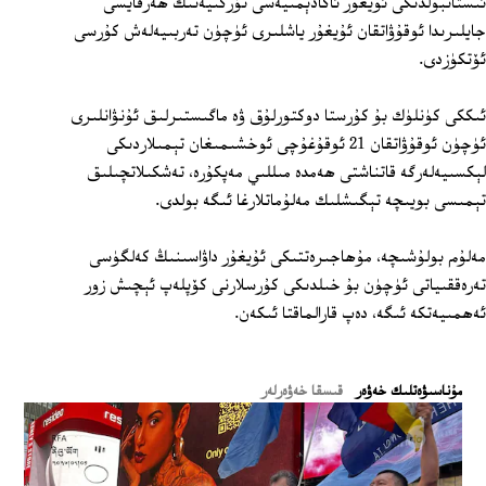
ئىستانبۇلدىكى ئۇيغۇر ئاكادېمىيەسى تۈركىيەنىڭ ھەرقايسى
جايلىرىدا ئوقۇۋاتقان ئۇيغۇر ياشلىرى ئۈچۈن تەربىيەلەش كۇرسى
ئۆتكۈزدى.
ئىككى كۈنلۈك بۇ كۇرستا دوكتورلۇق ۋە ماگىستىرلىق ئۇنۋانلىرى
ئۈچۈن ئوقۇۋاتقان 21 ئوقۇغۇچى ئوخشىمىغان تېمىلاردىكى
لېكسىيەلەرگە قاتناشتى ھەمدە مىللىي مەپكۇرە، تەشكىلاتچىلىق
تېمىسى بويىچە تېگىشلىك مەلۇماتلارغا ئىگە بولدى.
مەلۇم بولۇشىچە، مۇھاجىرەتتىكى ئۇيغۇر داۋاسىنىڭ كەلگۈسى
تەرەققىياتى ئۈچۈن بۇ خىلدىكى كۇرسلارنى كۆپلەپ ئېچىش زور
ئەھمىيەتكە ئىگە، دەپ قارالماقتا ئىكەن.
ﻣﯘﻧﺎﺳﯩﯟﻩﺗﻠﯩﻚ ﺧﻪﯞﻩﺭ
قىسقا خەۋەرلەر