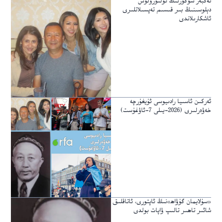
ئەكبەر شۈكۈرنىڭ ئۆلتۈرۈلۈش
دېلوسىنىڭ بىر قىسىم تەپسىلاتلىرى
ئاشكارىلاندى
ئەركىن ئاسىيا رادىيوسى ئۇيغۇرچە
خەۋەرلىرى (2026-يىلى 7-ئاۋغۇست)
«سۇلايمان گۇۋاھ»نىڭ ئاپتورى، ئاتاقلىق
شائىر تاھىر تالىپ ۋاپات بولدى