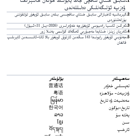
1
.
سابىق خىتاي ساقچى جاڭ يابونىڭ خوتەن خانئېرىقتا
ۋەزىپە ئۆتىگەنلىكى دەلىللەندى
2
.
گېرمانىيە ئاخباراتى سابىق خىتاي ساقچىسى بىلەن سابىق ئۇيغۇر تۇتقۇننى
يۈزلەشتۈردى
3
.
ئەركىن ئاسىيا رادىيوسى ئۇيغۇرچە خەۋەرلىرى (2026-يىل 31-ئىيۇل)
4
.
ئادريان زېنز: خىتايدا مەجبۇرىي ئەمگەك كۆلىمى يەنىلا زور
5
.
جەنۇبىي ئۇيغۇر رايونىدا 143 مىڭدىن ئارتۇق ئويغۇر بالا ئاتا-ئانىسىدىن ئايرىلىپ
قالغان
سەھىپىلەر
بۆلۈملەر
تەپسىلىي خەۋەر
普通话
ۋەزىيەت- مۇلاھىزە
粤语
مەدەنىيەت ۋە تارىخ
မြန်မာ
تارىخ-بۈگۈن
한국어
يەتتە سۇ
ລາວ
سىن
ខ្មែរ
ئارخىپ
བོད་སྐད།