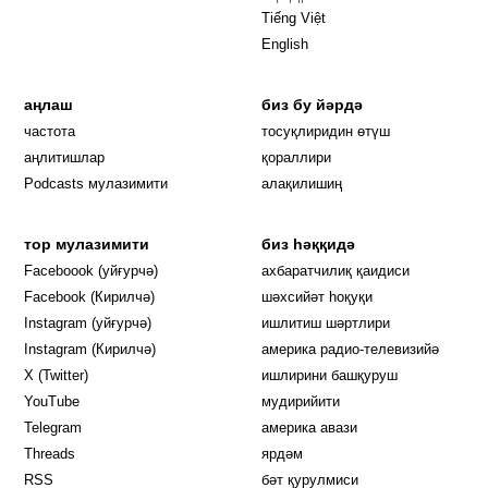
Tiếng Việt
English
аңлаш
биз бу йәрдә
частота
тосуқлиридин өтүш
Opens in new window
аңлитишлар
қораллири
Podcasts мулазимити
алақилишиң
тор мулазимити
биз һәққидә
Opens in new window
Faceboook (уйғурчә)
ахбаратчилиқ қаидиси
Opens in new window
Facebook (Кирилчә)
шәхсийәт һоқуқи
Opens in new window
Instagram (уйғурчә)
ишлитиш шәртлири
Opens in new window
Instagram (Кирилчә)
америка радио-телевизийә
Opens in new window
X (Twitter)
ишлирини башқуруш
Opens in new window
Opens in new window
YouTube
мудирийити
Opens in new window
Opens in new windo
Telegram
америка авази
Opens in new window
Threads
ярдәм
RSS
бәт қурулмиси