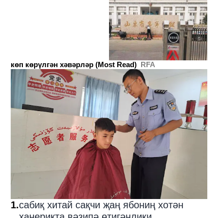
ашкариланди
көп көрүлгән хәвәрләр (Most Read)
RFA
1
.
сабиқ хитай сақчи җаң ябониң хотән
ханериқта вәзипә өтигәнлики