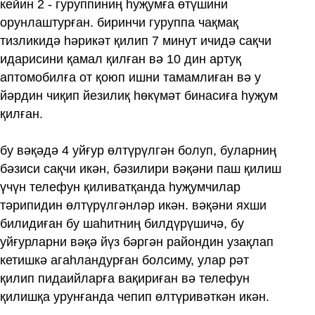
кейин 2 - гуруппиниң һуҗумға өтүшини
орунлаштурған. биринчи гуруппа чақмақ
тизликидә һәрикәт қилип 7 минут ичидә сақчи
идарисини қамал қилған вә 10 дин артуқ
аптомобилға от қоюп ишни тамамлиған вә у
йәрдин чиқип йезилиқ һөкүмәт бинасиға һуҗум
қилған.
бу вәқәдә 4 уйғур өлтүрүлгән болуп, буларниң
бәзиси сақчи икән, бәзилири вәқәни паш қилиш
үчүн телефун қиливатқанда һуҗумчилар
тәрипидин өлтүрүлгәнләр икән. вәқәни яхши
билидиған бу шаһитниң билдүрүшичә, бу
уйғурларни вәқә йүз бәргән райондин узақлап
кетишкә агаһландурған болсиму, улар рәт
қилип пидаийларға вақириған вә телефун
қилишқа урунғанда чепип өлтүривәткән икән.