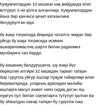
һуҗумчилардин 10 кишини нәқ мәйданда етип
өлтүрүп 3 ни қолға алғанлиқи, һуҗумчилардин
йәнә бир қанчиси қечип кәткәнлики
билдүрүлгән иди.
бу вәқә тоғрисида йеқинда чәтәлгә чиққан бир
уйғур бу вәқә тоғрисида исмини
ашкарилимаслиқ шәрти билән радиомиз
мухбириға сөз бәрди.
бу кишиниң билдүрүшичә, шу вәқә йүз
бериштин илгири 32 кишидин тәркип тапқан
бир гуруппа уйғур яшлар һуҗум тәйярлиқи елип
бериватқанда, уларниң арисидин малийә
ишларға мәсул әхмәт нияз сидиқ дегән яш
нурғун пул билән сақчиларға тутулуп қалған вә
бу әһвалдин хәвәр тапқан бу гуруппа паш