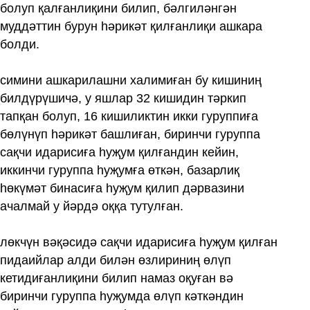
болуп қалғанлиқини билип, бәлгиләнгән
муддәттин бурун һәрикәт қилғанлиқи ашкара
болди.
симини ашкарилашни халимиған бу кишиниң
билдүрүшичә, у яшлар 32 кишидин тәркип
тапқан болуп, 16 кишиликтин икки гуруппиға
бөлүнүп һәрикәт башлиған, биринчи гуруппа
сақчи идарисиға һуҗум қилғандин кейин,
иккинчи гуруппа һуҗумға өткән, базарлиқ
һөкүмәт бинасиға һуҗум қилип дәрвазини
ачалмай у йәрдә оққа тутулған.
лөкчүн вәқәсидә сақчи идарисиға һуҗум қилған
пидаийлар алди билән өзлириниң өлүп
кетидиғанлиқини билип намаз оқуған вә
биринчи гуруппа һуҗумда өлүп кәткәндин