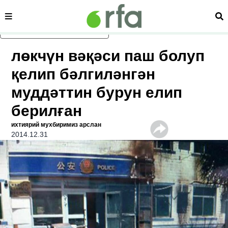
сәһипә
из
асаслиқ мәзмунға атлаң
лөкчүн вәқәси паш болуп
қелип бәлгиләнгән
муддәттин бурун елип
берилған
ихтиярий мухбиримиз арслан
2014.12.31