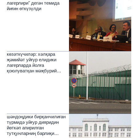
лагерлири" дегән темида
йиғин өткүзүлди
көзәткүчиләр: хәлқара
җәмийәт уйғур елидики
лагерларда йолға
қоюлуватқан мәҗбурий
әмгәккә ортақ қарши туруши
керәк
шәндоңдики бирқанчилиған
түрмидә уйғур дияридин
йөткәп апирилған
тутқунларниң барлиқи