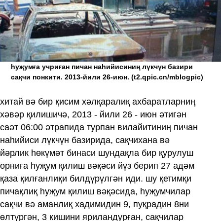
һуҗумға учриған пичан наһийисиниң лүкчүн базири
сақчи понкити. 2013-йили 26-июн.
(t2.qpic.cn/mblogpic)
хитай вә бир қисим хәлқаралиқ ахбаратларниң
хәвәр қилишичә, 2013 - йили 26 - июн әтигән
саәт 06:00 әтрапида турпан вилайитиниң пичан
наһийиси лүкчүн базирида, сақчихана вә
йәрлик һөкүмәт бинаси шундақла бир қурулуш
орниға һуҗум қилиш вәқәси йүз берип 27 адәм
қаза қилғанлиқи билдүрүлгән иди. шу қетимқи
пичақлиқ һуҗум қилиш вәқәсида, һуҗумчилар
сақчи вә аманлиқ хадимидин 9, пуқрадин 8ни
өлтүргән, 3 кишини яриландурған, сақчилар