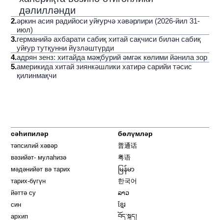
дәлилләнди
2
.
әркин асия радийоси уйғурчә хәвәрлири (2026-йил 31-
июл)
3
.
германийә ахбарати сабиқ хитай сақчиси билән сабиқ
уйғур тутқунни йүзләштүрди
4
.
адрян зенз: хитайда мәҗбурий әмгәк көлими йәнила зор
5
.
америкида хитай зиянкәшлики хатирә сарийи тәсис
қилинмақчи
сәһипиләр
бөлүмләр
тәпсилий хәвәр
普通话
вәзийәт- мулаһизә
粤语
мәдәнийәт вә тарих
မြန်မာ
тарих-бүгүн
한국어
йәттә су
ລາວ
син
ខ្មែរ
архип
བོད་སྐད།