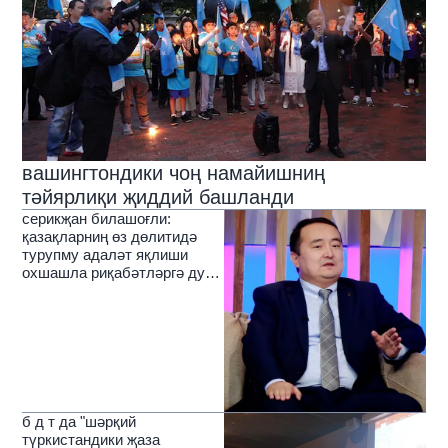
вашингтондики чоң намайишниң
тәйярлиқи җиддий башланди
серикҗан билашоғли:
қазақларниң өз дөлитидә
турупму адаләт яқлиши
охшашла риқабәтләргә дуч
кәлмәктә
б д т да "шәрқий
түркистандики җаза