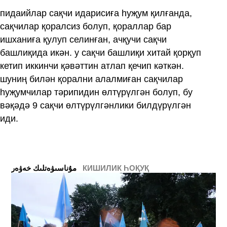
пидаийлар сақчи идарисиға һуҗум қилғанда,
сақчилар қоралсиз болуп, қораллар бар
ишханиға қулуп селинған, ачқучи сақчи
башлиқида икән. у сақчи башлиқи хитай қорқуп
кетип иккинчи қәвәттин атлап қечип кәткән.
шуниң билән қорални алалмиған сақчилар
һуҗумчилар тәрипидин өлтүрүлгән болуп, бу
вәқәдә 9 сақчи өлтүрүлгәнлики билдүрүлгән
иди.
КИШИЛИК ҺОҚУҚ
ﻣﯘﻧﺎﺳﯩﯟﻩﺗﻠﯩﻚ ﺧﻪﯞﻩﺭ