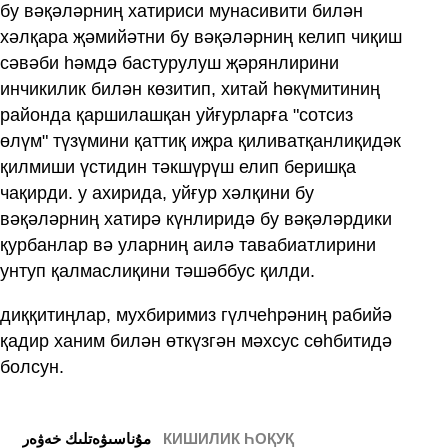
бу вәқәләрниң хатириси мунасивити билән
хәлқара җәмийәтни бу вәқәләрниң келип чиқиш
сәвәби һәмдә бастурулуш җәрянлирини
инчикилик билән көзитип, хитай һөкүмитиниң
районда қаршилашқан уйғурларға "сотсиз
өлүм" түзүмини қаттиқ иҗра қиливатқанлиқидәк
қилмиши үстидин тәкшүрүш елип беришқа
чақирди. у ахирида, уйғур хәлқини бу
вәқәләрниң хатирә күнлиридә бу вәқәләрдики
қурбанлар вә уларниң аилә тавабиатлирини
унтуп қалмаслиқини тәшәббус қилди.
диққитиңлар, мухбиримиз гүлчеһрәниң рабийә
қадир ханим билән өткүзгән мәхсус сөһбитидә
болсун.
КИШИЛИК ҺОҚУҚ
ﻣﯘﻧﺎﺳﯩﯟﻩﺗﻠﯩﻚ ﺧﻪﯞﻩﺭ