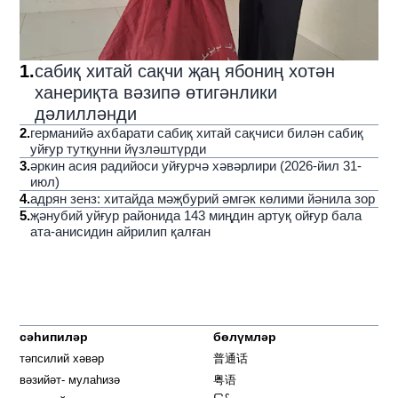
1
.
сабиқ хитай сақчи җаң ябониң хотән
ханериқта вәзипә өтигәнлики
дәлилләнди
2
.
германийә ахбарати сабиқ хитай сақчиси билән сабиқ
уйғур тутқунни йүзләштүрди
3
.
әркин асия радийоси уйғурчә хәвәрлири (2026-йил 31-
июл)
4
.
адрян зенз: хитайда мәҗбурий әмгәк көлими йәнила зор
5
.
җәнубий уйғур районида 143 миңдин артуқ ойғур бала
ата-анисидин айрилип қалған
сәһипиләр
бөлүмләр
тәпсилий хәвәр
普通话
вәзийәт- мулаһизә
粤语