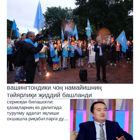
вашингтондики чоң намайишниң
тәйярлиқи җиддий башланди
серикҗан билашоғли:
қазақларниң өз дөлитидә
турупму адаләт яқлиши
охшашла риқабәтләргә дуч
кәлмәктә