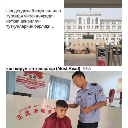
шәндоңдики бирқанчилиған
түрмидә уйғур дияридин
йөткәп апирилған
тутқунларниң барлиқи
ашкариланди
көп көрүлгән хәвәрләр (Most Read)
RFA