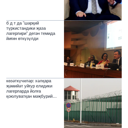
б д т да "шәрқий
түркистандики җаза
лагерлири" дегән темида
йиғин өткүзүлди
көзәткүчиләр: хәлқара
җәмийәт уйғур елидики
лагерларда йолға
қоюлуватқан мәҗбурий
әмгәккә ортақ қарши туруши
керәк