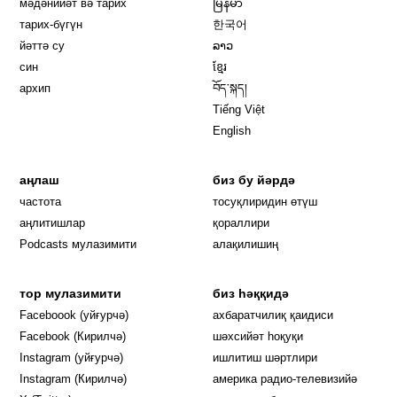
мәдәнийәт вә тарих
မြန်မာ
тарих-бүгүн
한국어
йәттә су
ລາວ
син
ខ្មែរ
архип
བོད་སྐད།
Tiếng Việt
English
аңлаш
биз бу йәрдә
частота
тосуқлиридин өтүш
Opens in new window
аңлитишлар
қораллири
Podcasts мулазимити
алақилишиң
тор мулазимити
биз һәққидә
Opens in new window
Faceboook (уйғурчә)
ахбаратчилиқ қаидиси
Opens in new window
Facebook (Кирилчә)
шәхсийәт һоқуқи
Opens in new window
Instagram (уйғурчә)
ишлитиш шәртлири
Opens in new window
Instagram (Кирилчә)
америка радио-телевизийә
Opens in new window