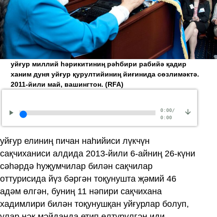
уйғур миллий һәрикитиниң рәһбири рабийә қадир
ханим дуня уйғур қурултийиниң йиғинида сөзлимәктә.
2011-йили май, вашингтон.
(RFA)
0:00
/
0:00
уйғур елиниң пичан наһийиси лүкчүн
сақчиханиси алдида 2013-йили 6-айниң 26-күни
сәһәрдә һуҗумчилар билән сақчилар
оттурисида йүз бәргән тоқунушта җәмий 46
адәм өлгән, буниң 11 нәпири сақчихана
хадимлири билән тоқунушқан уйғурлар болуп,
улар нәқ мәйданда етип өлтүрүлгән иди.