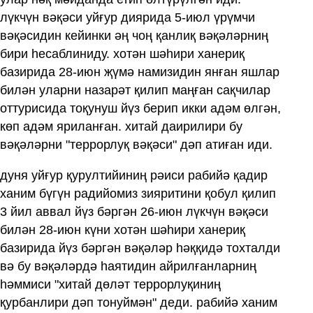
лүкчүн вәқәси уйғур диярида 5-июл үрүмчи
вәқәсидин кейинки әң чоң қанлиқ вәқәләрниң
бири һесаблиниду. хотән шәһири ханериқ
базирида 28-июн җүмә намизидин янған яшлар
билән уларни назарәт қилип маңған сақчилар
оттурисида тоқунуш йүз берип икки адәм өлгән,
көп адәм яриланған. хитай даирилири бу
вәқәләрни "террорлуқ вәқәси" дәп атиған иди.
дуня уйғур қурултийиниң рәиси рабийә қадир
ханим бүгүн радийомиз зияритини қобул қилип
3 йил аввал йүз бәргән 26-июн лүкчүн вәқәси
билән 28-июн күни хотән шәһири ханериқ
базирида йүз бәргән вәқәләр һәққидә тохталди
вә бу вәқәләрдә һаятидин айрилғанларниң
һәммиси "хитай дөләт террорлуқиниң
қурбанлири дәп тонуймән" деди. рабийә ханим