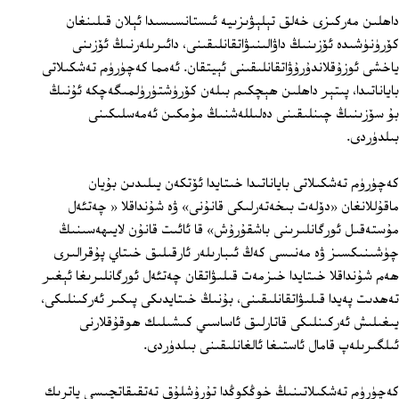
داھلىن مەركىزى خەلق تېلېۋىزىيە ئىستانسىسىدا ئېلان قىلىنغان
كۆرۈنۈشىدە ئۆزىنىڭ داۋالىنىۋاتقانلىقىنى، دائىرىلەرنىڭ ئۆزىنى
ياخشى ئوزۇقلاندۇرۇۋاتقانلىقىنى ئېيتقان. ئەمما كەچۈرۈم تەشكىلاتى
باياناتىدا، پىتېر داھلىن ھېچكىم بىلەن كۆرۈشتۈرۈلمىگەچكە ئۇنىڭ
بۇ سۆزىنىڭ چىنلىقىنى دەلىللەشنىڭ مۇمكىن ئەمەسلىكىنى
بىلدۈردى.
كەچۈرۈم تەشكىلاتى باياناتىدا خىتايدا ئۆتكەن يىلىدىن بۇيان
ماقۇللانغان «دۆلەت بىخەتەرلىكى قانۇنى» ۋە شۇنداقلا « چەتئەل
مۇستەقىل ئورگانلىرىنى باشقۇرۇش» قا ئائىت قانۇن لايىھەسىنىڭ
چۈشىنىكسىز ۋە مەنىسى كەڭ ئىبارىلەر ئارقىلىق خىتاي پۇقرالىرى
ھەم شۇنداقلا خىتايدا خىزمەت قىلىۋاتقان چەتئەل ئورگانلىرىغا ئېغىر
تەھدىت پەيدا قىلىۋاتقانلىقىنى، بۇنىڭ خىتايدىكى پىكىر ئەركىنلىكى،
يىغىلىش ئەركىنلىكى قاتارلىق ئاساسىي كىشىلىك ھوقۇقلارنى
ئىلگىرىلەپ قامال ئاستىغا ئالغانلىقىنى بىلدۈردى.
كەچۈرۈم تەشكىلاتىنىڭ خوڭكوڭدا تۇرۇشلۇق تەتقىقاتچىسى پاترىك