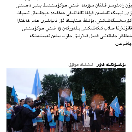
پۇن رادىئومىز قىلغان سۆزىدە، خىتاي ھۆكۈمىتىنىڭ پىتېر داھلىننى
زادى نېمىگە ئاساسەن قولغا ئالغانلىقى ھەققىدە ھېچقانداق ئىسپات
كۆرسەتمىگەنلىكىنى، بۇنىڭ خىتاينىڭ ئۆز قانۇنلىرى ھەم خەلقئارا
قانۇنلارغا خىلاپ ئىكەنلىكىنى بىلدۈرگەن ۋە خىتاي ھۆكۈمىتىنى
خەلقئارا جامائەتنى قايىل قىلارلىق جاۋاب بىلەن تەمىنلەشكە
چاقىرغان.
ﻣﯘﻧﺎﺳﯩﯟﻩﺗﻠﯩﻚ ﺧﻪﯞﻩﺭ
كىشىلىك ھوقۇق