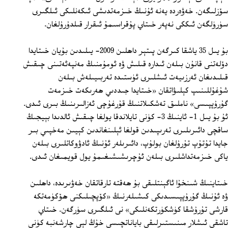
سۆزلىگەن. خەۋەردە يەنە ئۇنىڭ خىزمەتدىشى ئىكەنلىكى ئىلگىرى
سۈرۈلگەن ئىككى نەپەر خىتاي پۇقراسىمۇ ئىقرار قىلدۇرۇلغان.
بۇ يىل 35 ياشقا كىرگەن پىتېر داھلىن 2009- يىلىدىن بۇيان خىتايدا
دۆلەتنى قانۇن بىلەن ئىدارە قىلىش ۋە ئومۇمنىڭ مەنپەئەتىنى چىقىش
قىلىدىغان ئەرزىيەت ئىشلىرى ئۈستىدە تەربىيىلەش بىلەن
شۇغۇللىنىپ كېلىۋاتقان «خىتايدا جىددىي ھەرىكەت خىزمەت
گۇرۇپپىسى» ناملىق تەشكىلاتنىڭ قۇرغۇچى ئەزالىرىنىڭ بىرى ئىدى.
ئۇ بۇ يىل 1- ئاينىڭ 3- كۈنى تايلاندقا يولغا چىقىش ئالدىدا بېيجىڭ
ساقچى دائىرىلىرى تەرىپىدىن قولغا ئېلىنغاندىن كېيىن مەخپىي بىر
جايدا تۇتۇپ تۇرۇلغان بولۇپ، دائىرىلەر ئۇنىڭ ئادۋوكاتلىرى بىلەن
ياكى خىزمەتداشلىرى بىلەن ئۇچرىشىشىغىمۇ يول قويمىغان ئىدى.
خىتاينىڭ شىنخۇا ئاگېنتلىقى بۇ ھەقتە تارقاتقان خەۋىرىدە، داھلىن
ۋە ئۇنىڭ گۇرۇپپىسىدىكى كىشىلەرنىڭ «كۆپچىلىكنى ھۆكۈمەتكە
قارشى تۇرۇشقا كۈشكۈرتكەنلىكى» نى ئىلگىرى سۈرگەن. خىتاي
تاشقى ئىشلار مىنىستىرلىقى باياناتچىسى خۇڭ لېي چارشەنبە كۈنى