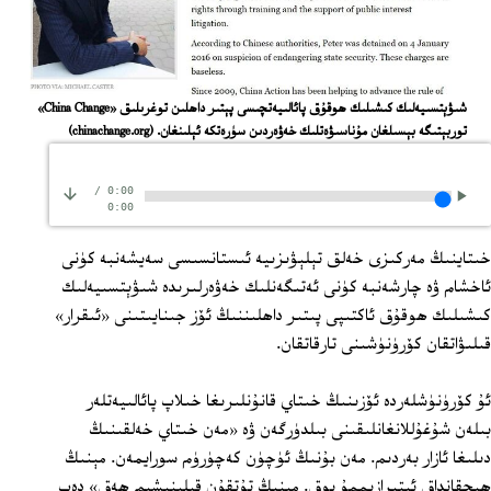
شىۋېتسىيەلىك كىشىلىك ھوقۇق پائالىيەتچىسى پېتىر داھلىن توغرىلىق «China Change»
توربېتىگە بېسىلغان مۇناسىۋەتلىك خەۋەردىن سۈرەتكە ئېلىنغان.
(chinachange.org)
/
0:00
0:00
خىتاينىڭ مەركىزى خەلق تېلېۋىزىيە ئىستانسىسى سەيشەنبە كۈنى
ئاخشام ۋە چارشەنبە كۈنى ئەتىگەنلىك خەۋەرلىرىدە شىۋېتسىيەلىك
كىشىلىك ھوقۇق ئاكتىپى پىتىر داھلىننىڭ ئۆز جىنايىتىنى «ئىقرار»
قىلىۋاتقان كۆرۈنۈشىنى تارقاتقان.
ئۇ كۆرۈنۈشلەردە ئۆزىنىڭ خىتاي قانۇنلىرىغا خىلاپ پائالىيەتلەر
بىلەن شۇغۇللانغانلىقىنى بىلدۈرگەن ۋە «مەن خىتاي خەلقىنىڭ
دىلىغا ئازار بەردىم. مەن بۇنىڭ ئۈچۈن كەچۈرۈم سورايمەن. مېنىڭ
ھېچقانداق ئېتىرازىممۇ يوق. مېنىڭ تۇتقۇن قىلىنىشىم ھەق» دەپ