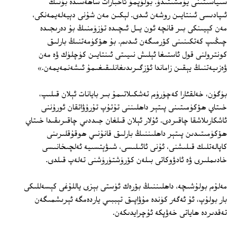
سىياسىتىنى يۇمشىتىدۇ. بولۇپمۇ ئاخبارات ساھەسىدە بۇنىڭ
ئىپادىسى ئىنتايىن روشەن ئىدى. لېكىن مەن شۇنى دېيەلەيمەنكى،
مەن كېيىنكى بىر قانچە ئون يىل ئىچىدە تۈزۈمنىڭ بۇ دەرىجىدە
چىڭىپ كەتكىنىنى كۆرمىگەن ئىدىم. بۇ ھۆكۈمەتنىڭ بارلىق
كونترولنى قول ئاستىغا ئېلىش نىيىتى ئىنتايىن كۈچلۈك ۋە مەن
ۋەزىيەتنىڭ يېقىن زاماندا ئۆزگىرىدىغانلىقىغىمۇ ئىشەنمەيمەن.»
بۈگۈن، خەلقئارا كەچۈرۈم تەشكىلاتىمۇ بىر بايانات ئېلان قىلىپ،
خىتاي ھۆكۈمىتىنى پىتېر داھلىننى تۇتۇپ تۇرۇۋاتقان ئورۇننى
ئاشكارىلاشقا چاقىردى. ئۇلار ئېلان قىلغان جىددىي چاقىرىقىدا خىتاي
ھۆكۈمىتىدىن پىتېر داھلىننىڭ بارلىق قانۇنىي ھوقۇقلىرىنى
كاپالەتلىك قىلىشنى، ئۇنى ئائىلىسى، شىۋېتسىيە ئەلچىخانىسى
خادىملىرى ۋە ئادۋوكاتى بىلەن كۆرۈشتۈرۈشنى تەلەپ قىلدى.
مەلۇم بولۇشىچە، داھلىننىڭ بۆرەك ئۈستى بېزى ياللۇغى كېسەللىكى
بار بولۇپ، ئۇ ئەگەر كۈندە مۇۋاپىق تېببىي ياردەمگە ئېرىشمىگەن
تەقدىردە ھاياتى خەۋپكە ئۇچرايدىكەن.