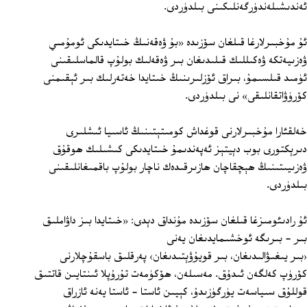
ئەندىشىلەندۈرگەنلىكىنى بىلدۈردى.
ئۇ مۇخبىرلارغا قىلغان سۆزىدە «بۇ ۋەقەنىڭ خىتايدىكى ئومۇمىي
ۋەزىيەتكە ۋەكىللىك قىلىدىغان بىر ۋەقەلىك بولۇپ قالماسلىقىنى
ئۈمىد قىلسىمۇ، بىراق ئۆزلىرىنىڭ خىتايدا خەتەرلىك بىر ئېقىمنى
كۆرۈۋاتقانلىقى» نى بىلدۈردى.
خەلقئارا مۇخبىرلارنى قوغداش كومىتېتىنىڭ ئاسىيا ئىشلىرى
دىرېكتورى بوب دېيتېز ئەپەندىمۇ خىتايدىكى كىشىلىك ھوقۇق
ۋەزىيىتىنىڭ ھېچقاچان ھازىرقىدەك ناچار بولۇپ باقمىغانلىقىنى
بىلدۈردى.
ئۇ رادىئومىزغا قىلغان سۆزىدە مۇنداق دېدى: «خىتايدا بىز داۋاملىق
بىر - بىرىگە ئوخشىمايدىغان يەنى
‹بىر يىغىۋالىدىغان، بىر قويۇۋېتىدىغان› پەرقلىق باسقۇچلارنى
كۆرۈپ كەلگەن ئىدۇق. مەسىلەن، ھۆكۈمەت تۇرۇپلا ئىنتايىن قاتتىق
قوللۇق سىياسەت يۈرگۈزىدۇ، كېيىن ئاستا - ئاستا يەنە ئازراق