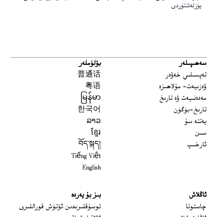
يۈزلەشتۈردى
سەھىپىلەر
بۆلۈملەر
تەپسىلىي خەۋەر
普通话
ۋەزىيەت- مۇلاھىزە
粤语
مەدەنىيەت ۋە تارىخ
မြန်မာ
تارىخ-بۈگۈن
한국어
يەتتە سۇ
ລາວ
سىن
ខ្មែរ
ئارخىپ
བོད་སྐད།
Tiếng Việt
English
ئاڭلاش
بىز بۇ يەردە
 window
چاستوتا
توسۇقلىرىدىن ئۆتۈش قوراللىرى