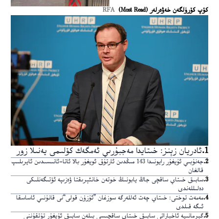
كۆپ كۆرۈلگەن خەۋەرلەر (Most Read)
RFA
1
.
ئادريان زېنز: خىتايدا مەجبۇرىي ئەمگەك كۆلىمى يەنىلا زور
2
.
جەنۇبىي ئۇيغۇر رايونىدا 143 مىڭدىن ئارتۇق ئويغۇر بالا ئاتا-ئانىسىدىن ئايرىلىپ
قالغان
3
.
سابىق خىتاي ساقچى جاڭ يابونىڭ خوتەن خانئېرىقتا ۋەزىپە ئۆتىگەنلىكى
دەلىللەندى
4
.
مەمەت توختى: خىتاي چەت ئەللەرگە سوزغان ”ئۇزۇن قولى“نى قانۇنىي ئاساسقا
ئىگە قىلدى
5
.
گېرمانىيە ئاخباراتى سابىق خىتاي ساقچىسى بىلەن سابىق ئۇيغۇر تۇتقۇننى