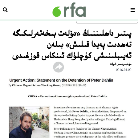
سەھىپە
ئىزد
ئاساسلىق مەزمۇنغا ئاتلاڭ
پىتىر داھلىننىڭ «دۆلەت بىخەتەرلىكىگە
تەھدىت پەيدا قىلىش» بىلەن
ئەيىبلىنىشى كۈچلۈك ئىنكاس قوزغىدى
مۇخبىرىمىز ئىرادە
2016.01.20