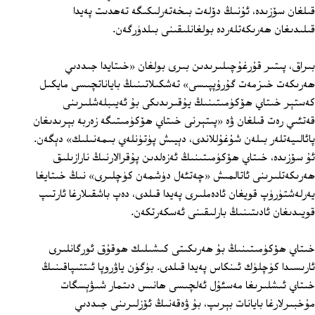
قىلغان سۆزىدە، ئۇنىڭ دۆلەت بىخەتەرلىكىگە تەھدىت پەيدا
قىلىدىغان ھەرىكەتلەردە بولغانلىقىنى بىلدۈرگەن.
بىراق، پىتىر قۇرغۇچىلىرىدىن بىرى بولغان «خىتايدا جىددىي
ھەرىكەت خىزمەت گۇرۇپپىسى» تەشكىلاتىنىڭ باياناتچىسى مايكىل
كەستېر خىتاي ھۆكۈمىتىنىڭ يۇقىرىدىكى بۇ ئەيىبلەشلىرىنى
قەتئىي رەت قىلغان ۋە «پىتېرنى خىتاي ھۆكۈمىتىگە زەربە بېرىدىغان
پائالىيەتلەر بىلەن شۇغۇللاندى، دېيىش پۈتۈنلەي بىمەنىلىك» دېگەن.
ئۇ سۆزىدە، خىتاي ھۆكۈمىتىنىڭ ئەزەلدىن پۇقرالارنىڭ نارازىلىق
ھەرىكەتلىرىنى ئاتالمىش «چەتئەل دۈشمەن كۈچلىرى» نىڭ خىتايغا
يەرلەشتۈرۈپ قويغان ئادەملىرى پەيدا قىلدى، دەپ باشقىلارغا ئارتىپ
قويىدىغان ئادىتىنىڭ بارلىقىنى ئەسكەرتكەن.
خىتاي ھۆكۈمىتىنىڭ بۇ ھەرىكىتى كىشىلىك ھوقۇق ئورگانلىرى
ئارىسىدا كۈچلۈك ئىنكاس پەيدا قىلدى. بۈگۈن ياۋروپا ئىتتىپاقىنىڭ
خىتاي ئىشلىرىغا مەسئۇل ئەلچىسى ھانىس دىتمار شىۋېسگات
مۇخبىرلارغا بايانات بېرىپ، بۇ ۋەقەنىڭ ئۆزلىرىنى جىددىي