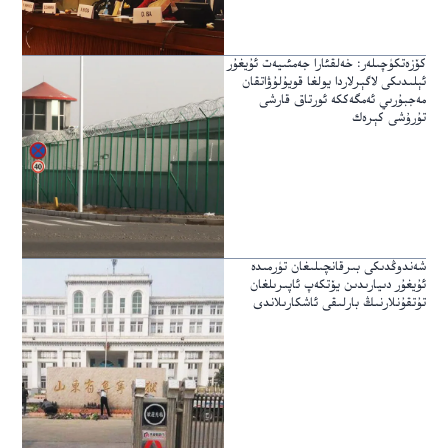
كۆزەتكۈچىلەر: خەلقئارا جەمئىيەت ئۇيغۇر
ئېلىدىكى لاگېرلاردا يولغا قويۇلۇۋاتقان
مەجبۇرىي ئەمگەككە ئورتاق قارشى
تۇرۇشى كېرەك
شەندوڭدىكى بىرقانچىلىغان تۈرمىدە
ئۇيغۇر دىيارىدىن يۆتكەپ ئاپىرىلغان
تۇتقۇنلارنىڭ بارلىقى ئاشكارىلاندى