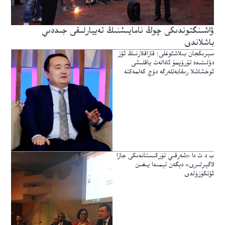
ۋاشىنگتوندىكى چوڭ نامايىشنىڭ تەييارلىقى جىددىي
باشلاندى
سېرىكجان بىلاشئوغلى: قازاقلارنىڭ ئۆز
دۆلىتىدە تۇرۇپمۇ ئادالەت ياقلىشى
ئوخشاشلا رىقابەتلەرگە دۇچ كەلمەكتە
ب د ت دا «شەرقىي تۈركىستاندىكى جازا
لاگېرلىرى» دېگەن تېمىدا يىغىن
ئۆتكۈزۈلدى