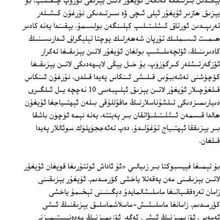
يېڭىدىن بىرلىككە كەلگەن ئۇيغۇر لاتىن يېزىقى تۈزۈپ چىقىلىپ، بۇ
يېزىق ھازىر ئۇيغۇر ئېلى ئىچى ۋە سىرتىدىكى نۇرغۇن كىشىلەر
تەرىپىدىن ئورتاق ئىشلىتىلىپ كېلىنگەن بولسىمۇ، يېقىندا يەنە كادىر
ھىمىت ئىسىملىك تۇرپان شەھەرلىك پوچتا تېلېگراف ئىدارىسىنىڭ
كادىرىنىڭ، ئۆلچەملىشىپ بولغان ئۇيغۇر لاتىن يېزىقىغا تەكرار
ئۆزگەرتىشلەر كىرگۈزۈپ، بۇ خىل يېڭى لايىھەدىكى لاتىن يېزىقىغا
كۆچۈشنى تەشەببۇس قىلىشى ئىنكاس پەيدا قىلدى. نۇرغۇن ئىنكاس
قىلغۇچىلار ئۇيغۇر لاتىن يېزىق ئېلىپبەسى 10 نەچچە يىل ئىلگىرى
دىيارىمىزدىكى تىلشۇناسلارنىڭ ماقۇللۇقى بىلەن ئېھتىياجغا ئۇيغۇن
ھالدا قىسمەن ئىشلىتىلىۋاتقان بىر پەيتتە، يەنە نېمە ئۈچۈن باشقا
بىر يېزىققا ئېھتىياج تۇغۇلىدۇ، دەپ تەئەججۈپلۈك سوئاللار پەيدا
قىلغان.
بۇ تېمىغا فېيسبوكتا بىر زىيالىي «ئۇ ئاداش ئوتتۇرىغا قويغان ئۇيغۇر
لاتىن يېزىقىنى مەن پەقەتلا ياخشى كۆرمىدىم. ئۇيغۇر يېزىقىنى
زامان تەرەققىياتىغا ماسلىشالمايدۇ دېگىنىنى تېخىمۇ ياخشى
كۆرمىدىم. زامانغا ماسلىشىش-ماسلاشماسلىق يېزىقنىڭ ئىشى
ئەمەس، ئۆزىمىزنىڭ ئىشى. ئەگەر ئۆزىمىزنىڭ مەدەنىيىتىمىزنى