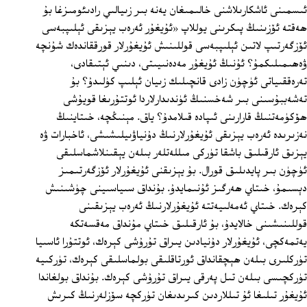
ئىسمىنى ئاشكارىلاشنى خالىمىغان يەنە بىر زىيالىي رادىئومىزغا بۇ
ھەقتە ئۆزىنىڭ پىكرىنى يوللاپ «ئۇيغۇر ئەرەب يېزىقى ئېلىپبەسى
ئۆزگەرتىپ لاتىن ئېلىپبەسى قوللىنىش ئۇيغۇرلار قورققاندەك شۇنچە
ۋەھىمىلىكمۇ؟ ئۇنىڭ ئۇيغۇر مەدەنىيىتى، دىنىي ئېتىقادى،
تەرەققىياتى ئۈچۈن زادى قانچىلىك زىيان ئېلىپ كۈلىدۇ؟ بۇ
تەشەببۇسىنى بىر شەخسنىڭ ئۈندىدارلاردا ئوتتۇرىغا قويۇشى
ھۆكۈمەتنىڭ قارارىنى ئىپادە قىلامدۇ؟ ياق. مېنىڭچە، خىتاينىڭ
نەزىرىدە ئەرەب يېزىقى ئۇيغۇرلارنىڭ دۇنياۋىيلىشىشى، ئاخبارات ۋە
يېزىق ئارقىلىق باشقا تۈركى مىللەتلەر بىلەن يېقىنلاشماسلىقى
ئۈچۈن بىر پايدىلىق قورال. بۇ يېزىقنى ئۇيغۇرلار ئۆزگەرتىمىز
دېسىمۇ، خىتاي ھەرگىز ئۇنىمايدۇ. بۇنداق سىياسىينى چۈشىنىش
كېرەك. خىتاي ئەمەلىيەتتە ئۇيغۇرلارنىڭ ئەرەب يېزىقىنى
قوللىنىشىنى خالايدۇ، بۇ ئارقىلىق خىتاي مۇنداق مەقسەتكە
يەتمەكچى، ئۇيغۇرلار دۇنيادىن يىراق تۇرۇشى كېرەك، ئوتتۇرا ئاسىيا
تۈركلىرى بىلەن ھېچقانداق ئورتاقلىقى بولماسلىقى كېرەك، تۈركىيە
تۈركچىسى بىلەن تىل پەرقى يىراق تۇرۇشى كېرەك. بۇنداق بولغاندا
ئۇيغۇر تىلىغا ئۇ تىللاردىن كىرىدىغان تۈركچە سۆزلەرنىڭ كىرىش