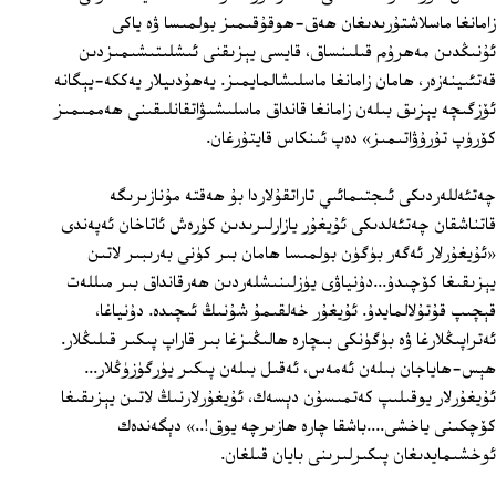
زامانغا ماسلاشتۇرىدىغان ھەق-ھوقۇقىمىز بولمىسا ۋە ياكى
ئۇنىڭدىن مەھرۇم قىلىنساق، قايسى يېزىقنى ئىشلىتىشىمىزدىن
قەتئىينەزەر، ھامان زامانغا ماسلىشالمايمىز. يەھۇدىيلار يەككە-يېگانە
ئۆزگىچە يېزىق بىلەن زامانغا قانداق ماسلىشىۋاتقانلىقىنى ھەممىمىز
كۆرۈپ تۇرۇۋاتىمىز» دەپ ئىنكاس قايتۇرغان.
چەتئەللەردىكى ئىجتىمائىي تاراتقۇلاردا بۇ ھەقتە مۇنازىرىگە
قاتناشقان چەتئەلدىكى ئۇيغۇر يازارلىرىدىن كۈرەش ئاتاخان ئەپەندى
«ئۇيغۇرلار ئەگەر بۈگۈن بولمىسا ھامان بىر كۈنى بەرىبىر لاتىن
يېزىقىغا كۆچىدۇ...دۇنياۋى يۈزلىنىشلەردىن ھەرقانداق بىر مىللەت
قېچىپ قۇتۇلالمايدۇ. ئۇيغۇر خەلقىمۇ شۇنىڭ ئىچىدە. دۇنياغا،
ئەتراپىڭلارغا ۋە بۈگۈنكى بىچارە ھالىڭىزغا بىر قاراپ پىكىر قىلىڭلار.
ھېس-ھاياجان بىلەن ئەمەس، ئەقىل بىلەن پىكىر يۈرگۈزۈڭلار...
ئۇيغۇرلار يوقىلىپ كەتمىسۇن دېسەك، ئۇيغۇرلارنىڭ لاتىن يېزىقىغا
كۆچكىنى ياخشى....باشقا چارە ھازىرچە يوق!..» دېگەندەك
ئوخشىمايدىغان پىكىرلىرىنى بايان قىلغان.