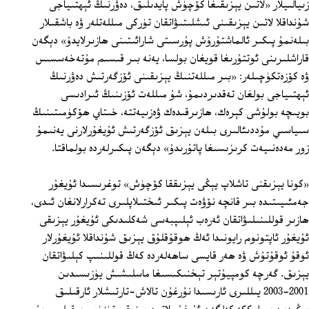
زىيالىيلار «لاتىن يېزىقىغا كۆچۈش پايدىلىق، دەۋرنىڭ ئېھتىياجى
شۇنداقلا لاتىن يېزىقىنى ئىشلىتىۋاتقان تۈركى مىللەتلەر ۋە باشقىلار
بىلەنمۇ پىكىر ئالماشتۇرۇش پۇرسىتى شارائىتىنى ھازىرلايدۇ» دېگەن
قاراشلىرىنى ئوتتۇرىغا قويغان بولسا، يەنە بىر قىسىم مۇتەخەسسىس
ۋە كۆزەتكۈچىلەر: «بىر مىللەتنىڭ يېزىقىنى ئۆزگەرتىش دەۋرنىڭ
ئېھتىياجى بولغان تەقدىردىمۇ، شۇ مىللەت ئۆزىنىڭ ئىرادىسى
بويىچە بولۇشى كېرەك، ھازىرقىدەك ۋەزىيەتتە، خىتاي ھۆكۈمىتىنىڭ
سىياسىي مۇددىئالىرى بىلەن يېزىق ئۆزگەرتىش ئۇيغۇرلارنى يەنىمۇ
زور مەدەنىيەت كرىزىسىغا پاتۇرىدۇ» دېگەن پىكىرلەردە بولماقتا.
«كونا يېزىقنى تاشلاپ يېڭى يېزىققا كۆچۈش» توغرىسىدا ئۇيغۇر
جەمئىيىتىدە بىر قانچە نۆۋەت پىكىر ئىختىلاپلىرى تەكرارلانغان ئىدى،
ھازىر قوللىنىلىۋاتقان ئەرەب ئېلىپبەسى شەكلىدىكى ئۇيغۇر يېزىقى
ئۇيغۇر ئاپتونوم رايونىدا ئەڭ ھوقۇقلۇق يېزىق شۇنداقلا ئۇيغۇرلار
ئوقۇ ئوقۇتۇش ۋە ھەر قايسى ساھەلەردە كەڭ قوللىنىپ كېلىۋاتقان
يېزىق. گەرچە كومپيۇتېر تېخنىكىسىغا ماسلىشىش يۈزىسىدىن
2001-2003 يىللىرى ئارىسىدا نۇرغۇن تالاش-تارتىشلار ئارقىلىق