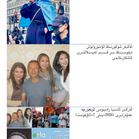
ئەكبەر شۈكۈرنىڭ ئۆلتۈرۈلۈش
دېلوسىنىڭ بىر قىسىم تەپسىلاتلىرى
ئاشكارىلاندى
ئەركىن ئاسىيا رادىيوسى ئۇيغۇرچە
خەۋەرلىرى (2026-يىلى 7-ئاۋغۇست)