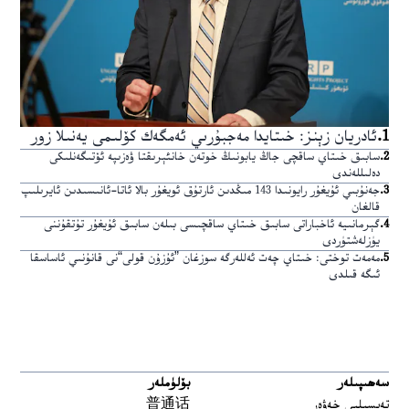
1
.
ئادريان زېنز: خىتايدا مەجبۇرىي ئەمگەك كۆلىمى يەنىلا زور
2
.
سابىق خىتاي ساقچى جاڭ يابونىڭ خوتەن خانئېرىقتا ۋەزىپە ئۆتىگەنلىكى
دەلىللەندى
3
.
جەنۇبىي ئۇيغۇر رايونىدا 143 مىڭدىن ئارتۇق ئويغۇر بالا ئاتا-ئانىسىدىن ئايرىلىپ
قالغان
4
.
گېرمانىيە ئاخباراتى سابىق خىتاي ساقچىسى بىلەن سابىق ئۇيغۇر تۇتقۇننى
يۈزلەشتۈردى
5
.
مەمەت توختى: خىتاي چەت ئەللەرگە سوزغان ”ئۇزۇن قولى“نى قانۇنىي ئاساسقا
ئىگە قىلدى
سەھىپىلەر
بۆلۈملەر
تەپسىلىي خەۋەر
普通话