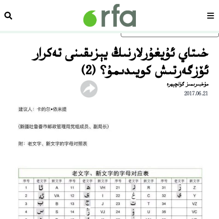
سەھىپە
ئىزد
ئاساسلىق مەزمۇنغا ئاتلاڭ
خىتاي ئۇيغۇرلارنىڭ يېزىقىنى تەكرار
ئۆزگەرتىش كويىدىمۇ؟ (2)
مۇخبىرىمىز گۈلچېھرە
2017.06.21