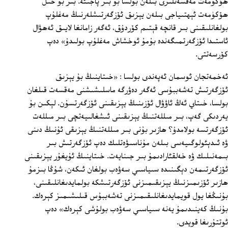
ھۆكۈمەت مەقسەتلىرى بىلەن بولسا بۇ بىر پاجىئە. بىز بۇ خىل
ھۆكۈمەت ئېھتىياجى بىلەن يېزىق ئۆزگەرتىشلەرنىڭ مەغلۇپ
بولغانلىقىنى بىر قانچە قېتىم كۆردۇق، ئەگەر زامانغا لايىق ئەھۋال
ئاستىدا ئۆزگەرتمىگەندە بۇمۇ ئوخشاش مەغلۇپ بولىدۇ» دەپ
كۆرسەتتى.
ئەخمەتجان ئوسمان ئەپەندى بولسا : «خىتاينىڭ بۇ يېزىق
ئۆزگەرتىش تەشەببۇسى ئەگەر دەۋرگە ماسلىشىشنى مەقسەت قىلغان
بولسا، خىتاي ئەڭ ئاۋۋال ئۆزىنىڭ يېزىقىنى ئۆزگەرتسۇن. لېكىن بۇ
يەردىكى گەپ، بىر مىللەتنىڭ يېزىقىنى ئىشغالىيەتچى بىر مىللەت
ئۆزگەرتسە بولامدۇ؟ ھازىر بۇنى بىر مىللەتنىڭ يېزىقى ئۇنىڭ دىنى
ۋە ئىدېئولوگىيەسى بىلەن مۇناسىۋەتلىك دەپ ئۆزگەرتىش بىر
بىمەنىلىك ۋە خەلقئارادىمۇ بىر جىنايەت. خىتاينىڭ ئۇيغۇر يېزىقىنى
ئۆزگەرتىمەن دېگىنىدە سىياسىي سەۋەب بولغان ئىكەن، شۇڭا بىزمۇ
ھازىر ئۆزىمىزنىڭ يېزىقىمىزنى ئۆزگەرتىشكە بولمايدىغانلىقىنى،
بۇنىڭغا يول قويمايدىغانلىقىمىزنى تەشەببۇس قىلىشىمىز كېرەك.
بۇنىڭ كەينىدىمۇ يەنە سىياسىي سەۋەب بولۇشى كېرەك» دەپ
ئوتتۇرىغا قويدى.