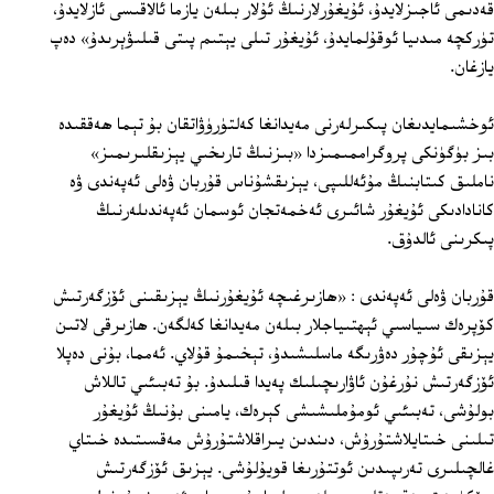
قەدىمى ئاجىزلايدۇ، ئۇيغۇرلارنىڭ ئۇلار بىلەن يازما ئالاقىسى ئازلايدۇ،
تۈركچە مىدىيا ئوقۇلمايدۇ، ئۇيغۇر تىلى يېتىم پىتى قىلىۋېرىدۇ» دەپ
يازغان.
ئوخشىمايدىغان پىكىرلەرنى مەيدانغا كەلتۈرۈۋاتقان بۇ تېما ھەققىدە
بىز بۈگۈنكى پروگراممىمىزدا «بىزنىڭ تارىخىي يېزىقلىرىمىز»
ناملىق كىتابنىڭ مۇئەللىپى، يېزىقشۇناس قۇربان ۋەلى ئەپەندى ۋە
كانادادىكى ئۇيغۇر شائىرى ئەخمەتجان ئوسمان ئەپەندىلەرنىڭ
پىكرىنى ئالدۇق.
قۇربان ۋەلى ئەپەندى : «ھازىرغىچە ئۇيغۇرنىڭ يېزىقىنى ئۆزگەرتىش
كۆپرەك سىياسىي ئېھتىياجلار بىلەن مەيدانغا كەلگەن. ھازىرقى لاتىن
يېزىقى ئۇچۇر دەۋرىگە ماسلىشىدۇ، تېخىمۇ قۇلاي. ئەمما، بۇنى دەپلا
ئۆزگەرتىش نۇرغۇن ئاۋارىچىلىك پەيدا قىلىدۇ. بۇ تەبىئىي تاللاش
بولۇشى، تەبىئىي ئومۇملىشىشى كېرەك، يامىنى بۇنىڭ ئۇيغۇر
تىلىنى خىتايلاشتۇرۇش، دىندىن يىراقلاشتۇرۇش مەقسىتىدە خىتاي
غالچىلىرى تەرىپىدىن ئوتتۇرىغا قويۇلۇشى. يېزىق ئۆزگەرتىش