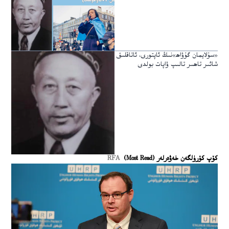
«سۇلايمان گۇۋاھ»نىڭ ئاپتورى، ئاتاقلىق
شائىر تاھىر تالىپ ۋاپات بولدى
كۆپ كۆرۈلگەن خەۋەرلەر (Most Read)
RFA