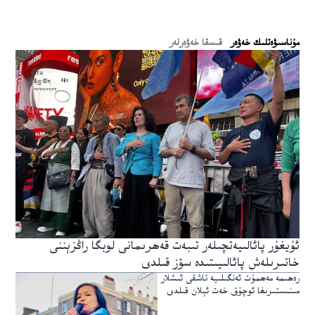
ﻣﯘﻧﺎﺳﯩﯟﻩﺗﻠﯩﻚ ﺧﻪﯞﻩﺭ
قىسقا خەۋەرلەر
ئۇيغۇر پائالىيەتچىلەر تىبەت قەھرىمانى لوبگا راڭزېننى
خاتىرىلەش پائالىيىتىدە سۆز قىلدى
رەھىمە مەھمۇت ئەنگىلىيە تاشقى ئىشلار
مىنىستىرىغا ئوچۇق خەت ئېلان قىلدى