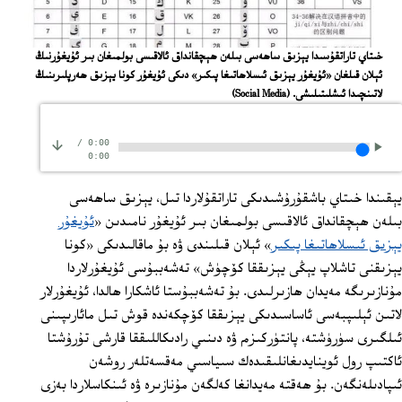
خىتاي تاراتقۇسىدا يېزىق ساھەسى بىلەن ھېچقانداق ئالاقىسى بولمىغان بىر ئۇيغۇرنىڭ
ئېلان قىلغان «ئۇيغۇر يېزىق ئىسلاھاتىغا پىكىر» دىكى ئۇيغۇر كونا يېزىق ھەرپلىرىنىڭ
لاتىنچىدا ئىشلىتىلىشى.
(Social Media)
/
0:00
0:00
يېقىندا خىتاي باشقۇرۇشىدىكى تاراتقۇلاردا تىل، يېزىق ساھەسى
بىلەن ھېچقانداق ئالاقىسى بولمىغان بىر ئۇيغۇر نامىدىن «
ئۇيغۇر
يېزىق ئىسلاھاتىغا پىكىر
» ئېلان قىلىندى ۋە بۇ ماقالىدىكى «كونا
يېزىقنى تاشلاپ يېڭى يېزىققا كۆچۈش» تەشەببۇسى ئۇيغۇرلاردا
مۇنازىرىگە مەيدان ھازىرلىدى. بۇ تەشەببۇستا ئاشكارا ھالدا، ئۇيغۇرلار
لاتىن ئېلىپبەسى ئاساسىدىكى يېزىققا كۆچكەندە قوش تىل مائارىپىنى
ئىلگىرى سۈرۈشتە، پانتۈركىزم ۋە دىنىي رادىكاللىققا قارشى تۇرۇشتا
ئاكتىپ رول ئوينايدىغانلىقىدەك سىياسىي مەقسەتلەر روشەن
ئىپادىلەنگەن. بۇ ھەقتە مەيدانغا كەلگەن مۇنازىرە ۋە ئىنكاسلاردا بەزى