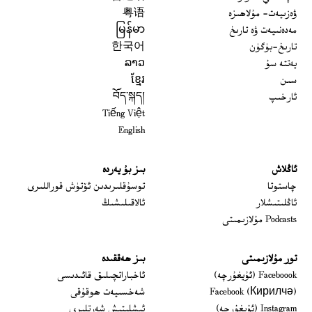
ۋەزىيەت- مۇلاھىزە
粤语
مەدەنىيەت ۋە تارىخ
မြန်မာ
تارىخ-بۈگۈن
한국어
يەتتە سۇ
ລາວ
سىن
ខ្មែរ
ئارخىپ
བོད་སྐད།
Tiếng Việt
English
ئاڭلاش
بىز بۇ يەردە
 window
چاستوتا
توسۇقلىرىدىن ئۆتۈش قوراللىرى
ئاڭلىتىشلار
ئالاقىلىشىڭ
Podcasts مۇلازىمىتى
تور مۇلازىمىتى
بىز ھەققىدە
Opens in new window
Faceboook (ئۇيغۇرچە)
ئاخباراتچىلىق قائىدىسى
Opens in new window
Facebook (Кирилчә)
شەخسىيەت ھوقۇقى
Opens in new window
Instagram (ئۇيغۇرچە)
ئىشلىتىش شەرتلىرى