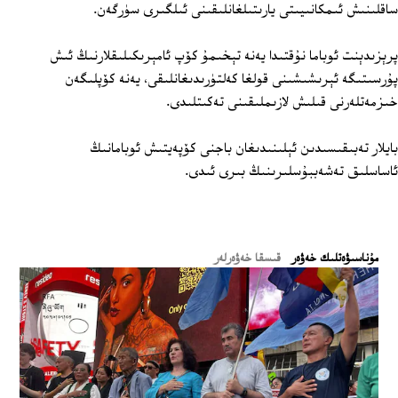
ساقلىنىش ئىمكانىيىتى يارىتىلغانلىقىنى ئىلگىرى سۈرگەن.
پرېزىدېنت ئوباما نۇقتىدا يەنە تېخىمۇ كۆپ ئامېرىكىلىقلارنىڭ ئىش
پۇرسىتىگە ئېرىشىشىنى قولغا كەلتۈرىدىغانلىقى، يەنە كۆپلىگەن
خىزمەتلەرنى قىلىش لازىملىقىنى تەكىتلىدى.
بايلار تەبىقىسىدىن ئېلىنىدىغان باجنى كۆپەيتىش ئوبامانىڭ
ئاساسلىق تەشەببۇسلىرىنىڭ بىرى ئىدى.
ﻣﯘﻧﺎﺳﯩﯟﻩﺗﻠﯩﻚ ﺧﻪﯞﻩﺭ
قىسقا خەۋەرلەر