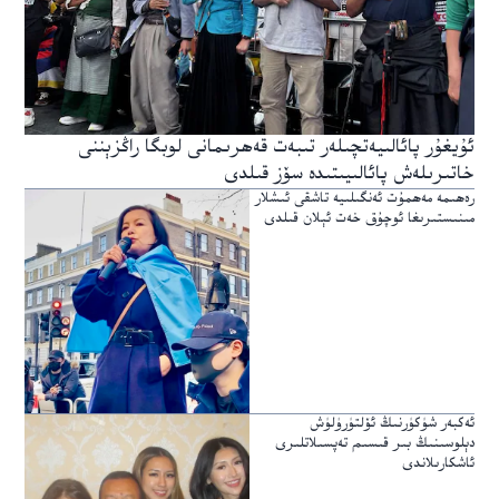
ئۇيغۇر پائالىيەتچىلەر تىبەت قەھرىمانى لوبگا راڭزېننى
خاتىرىلەش پائالىيىتىدە سۆز قىلدى
رەھىمە مەھمۇت ئەنگىلىيە تاشقى ئىشلار
مىنىستىرىغا ئوچۇق خەت ئېلان قىلدى
ئەكبەر شۈكۈرنىڭ ئۆلتۈرۈلۈش
دېلوسىنىڭ بىر قىسىم تەپسىلاتلىرى
ئاشكارىلاندى