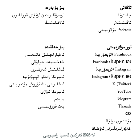
ئاڭلاش
بىز بۇ يەردە
 window
چاستوتا
توسۇقلىرىدىن ئۆتۈش قوراللىرى
ئاڭلىتىشلار
ئالاقىلىشىڭ
Podcasts مۇلازىمىتى
تور مۇلازىمىتى
بىز ھەققىدە
Opens in new window
Faceboook (ئۇيغۇرچە)
ئاخباراتچىلىق قائىدىسى
Opens in new window
Facebook (Кирилчә)
شەخسىيەت ھوقۇقى
Opens in new window
Instagram (ئۇيغۇرچە)
ئىشلىتىش شەرتلىرى
Opens in new window
Instagram (Кирилчә)
ئامېرىكا رادىئو-تېلېۋىزىيە
window
Opens in new window
X (Twitter)
ئىشلىرىنى باشقۇرۇش مۇدىرىيىتى
Opens in new window
Opens in new window
YouTube
ئامېرىكا ئاۋازى
Opens in new window
Telegram
ياردەم
Opens in new window
Threads
بەت قۇرۇلمىسى
RSS
مۇشتەرى بولۇڭ
خەۋەرلىرىڭىزنى ئەۋەتىڭ
© 2026 ئەركىن ئاسىيا رادىيوسى