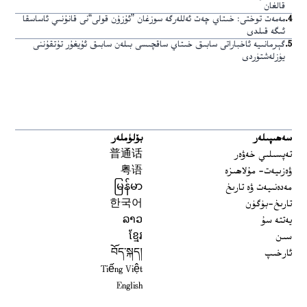
قالغان
4
.
مەمەت توختى: خىتاي چەت ئەللەرگە سوزغان ”ئۇزۇن قولى“نى قانۇنىي ئاساسقا
ئىگە قىلدى
5
.
گېرمانىيە ئاخباراتى سابىق خىتاي ساقچىسى بىلەن سابىق ئۇيغۇر تۇتقۇننى
يۈزلەشتۈردى
سەھىپىلەر
بۆلۈملەر
تەپسىلىي خەۋەر
普通话
ۋەزىيەت- مۇلاھىزە
粤语
مەدەنىيەت ۋە تارىخ
မြန်မာ
تارىخ-بۈگۈن
한국어
يەتتە سۇ
ລາວ
سىن
ខ្មែរ
ئارخىپ
བོད་སྐད།
Tiếng Việt
English