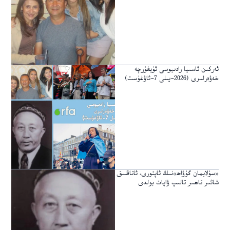
ئەركىن ئاسىيا رادىيوسى ئۇيغۇرچە
خەۋەرلىرى (2026-يىلى 7-ئاۋغۇست)
«سۇلايمان گۇۋاھ»نىڭ ئاپتورى، ئاتاقلىق
شائىر تاھىر تالىپ ۋاپات بولدى