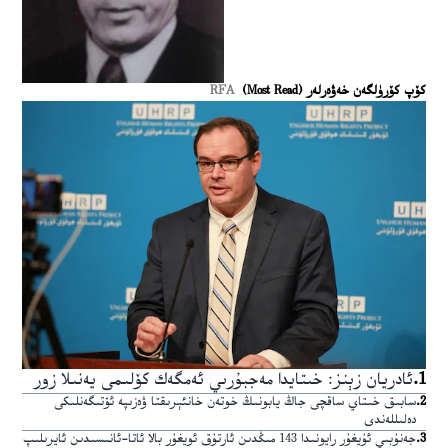
كۆپ كۆرۈلگەن خەۋەرلەر (Most Read)
RFA
1
.
ئادريان زېنز: خىتايدا مەجبۇرىي ئەمگەك كۆلىمى يەنىلا زور
2
.
سابىق خىتاي ساقچى جاڭ يابونىڭ خوتەن خانئېرىقتا ۋەزىپە ئۆتىگەنلىكى
دەلىللەندى
3
.
جەنۇبىي ئۇيغۇر رايونىدا 143 مىڭدىن ئارتۇق ئويغۇر بالا ئاتا-ئانىسىدىن ئايرىلىپ