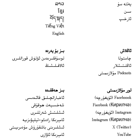
يەتتە سۇ
ລາວ
سىن
ខ្មែរ
ئارخىپ
བོད་སྐད།
Tiếng Việt
English
ئاڭلاش
بىز بۇ يەردە
 window
چاستوتا
توسۇقلىرىدىن ئۆتۈش قوراللىرى
ئاڭلىتىشلار
ئالاقىلىشىڭ
Podcasts مۇلازىمىتى
تور مۇلازىمىتى
بىز ھەققىدە
Opens in new window
Faceboook (ئۇيغۇرچە)
ئاخباراتچىلىق قائىدىسى
Opens in new window
Facebook (Кирилчә)
شەخسىيەت ھوقۇقى
Opens in new window
Instagram (ئۇيغۇرچە)
ئىشلىتىش شەرتلىرى
Opens in new window
Instagram (Кирилчә)
ئامېرىكا رادىئو-تېلېۋىزىيە
window
Opens in new window
X (Twitter)
ئىشلىرىنى باشقۇرۇش مۇدىرىيىتى
Opens in new window
Opens in new window
YouTube
ئامېرىكا ئاۋازى