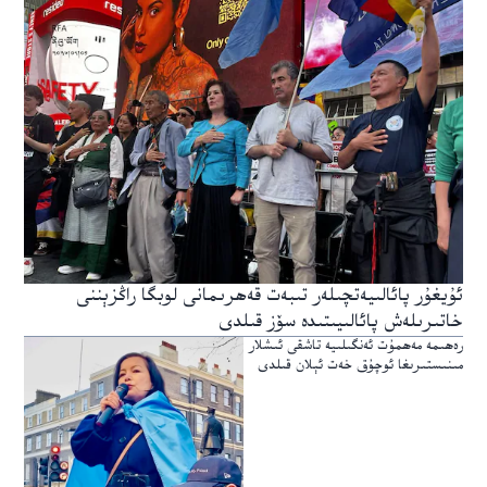
ئۇيغۇر پائالىيەتچىلەر تىبەت قەھرىمانى لوبگا راڭزېننى
خاتىرىلەش پائالىيىتىدە سۆز قىلدى
رەھىمە مەھمۇت ئەنگىلىيە تاشقى ئىشلار
مىنىستىرىغا ئوچۇق خەت ئېلان قىلدى