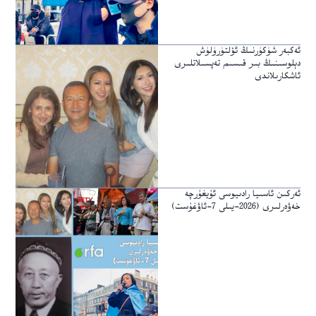
ئەكبەر شۈكۈرنىڭ ئۆلتۈرۈلۈش
دېلوسىنىڭ بىر قىسىم تەپسىلاتلىرى
ئاشكارىلاندى
ئەركىن ئاسىيا رادىيوسى ئۇيغۇرچە
خەۋەرلىرى (2026-يىلى 7-ئاۋغۇست)