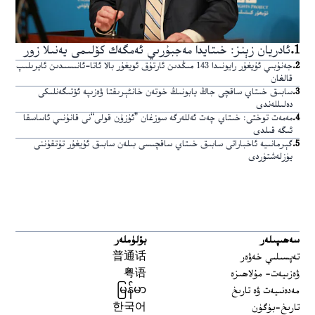
1
.
ئادريان زېنز: خىتايدا مەجبۇرىي ئەمگەك كۆلىمى يەنىلا زور
2
.
جەنۇبىي ئۇيغۇر رايونىدا 143 مىڭدىن ئارتۇق ئويغۇر بالا ئاتا-ئانىسىدىن ئايرىلىپ
قالغان
3
.
سابىق خىتاي ساقچى جاڭ يابونىڭ خوتەن خانئېرىقتا ۋەزىپە ئۆتىگەنلىكى
دەلىللەندى
4
.
مەمەت توختى: خىتاي چەت ئەللەرگە سوزغان ”ئۇزۇن قولى“نى قانۇنىي ئاساسقا
ئىگە قىلدى
5
.
گېرمانىيە ئاخباراتى سابىق خىتاي ساقچىسى بىلەن سابىق ئۇيغۇر تۇتقۇننى
يۈزلەشتۈردى
سەھىپىلەر
بۆلۈملەر
تەپسىلىي خەۋەر
普通话
ۋەزىيەت- مۇلاھىزە
粤语
مەدەنىيەت ۋە تارىخ
မြန်မာ
تارىخ-بۈگۈن
한국어