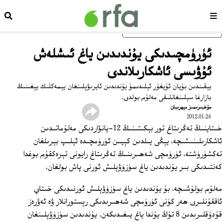
سەھىپە
ئىزد
ئاساسلىق مەزمۇنغا ئاتلاڭ
ئۈرۈمچىدىكى يۇندىدىن ياغ ئىشلەش
ئۇۋىسى ئاشكارىلاندى
يېقىندىن بۇيان ئۇيغۇر ئېلىدىمۇ يۇندىدىن ئايرىۋېلىنغان يېمەكلىك يېغىنىڭ
بازارغا سېلىنغانلىقى مەلۇم بولدى.
مۇخبىرىمىز مېھرىبان
2012.01.24
خىتاينىڭ تەڭرىتاغ تور بېكىتىنىڭ 12-يانۋاردىكى مەلۇماتىدىن
ئاشكارىلىنىشىچە، يېڭى يىلدىن كېيىن ئۈرۈمچىدە ئېلىپ بېرىلغان
تەكشۈرۈشتە، ئۈرۈمچى شەھىرىنىڭ تەڭرىتاغ رايونى تېرەكقۇم بوغدا
كەنتىدىكى بىر يۇندىدىن ياغ سۈزۈۋېلىش ئورنى پاش بولغان.
مەلۇم بولۇشىچە، بۇ يۇندىدىن ياغ سۈزۈۋېلىش ئورنىدىكى خىتاي
ئاققۇنلىرى ھەر كۈنى ئۈرۈمچى شەھىرىدىكى رېستورانلار ۋە ئەۋرەز
قۇدۇقلىرىدىن 8 تۇڭ يۇندا ياغ يىغىدىكەن. يۇندىدىن سۈزۈۋېلىنغان