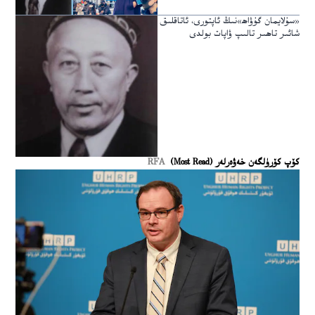
«سۇلايمان گۇۋاھ»نىڭ ئاپتورى، ئاتاقلىق
شائىر تاھىر تالىپ ۋاپات بولدى
كۆپ كۆرۈلگەن خەۋەرلەر (Most Read)
RFA