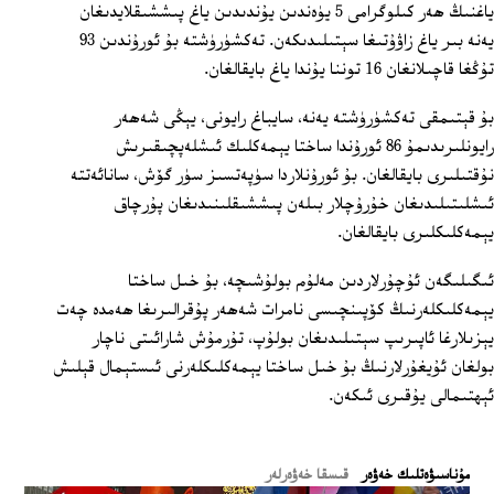
ياغنىڭ ھەر كىلوگرامى 5 يۈەندىن يۇندىدىن ياغ پىششىقلايدىغان
يەنە بىر ياغ زاۋۇتىغا سېتىلىدىكەن. تەكشۈرۈشتە بۇ ئورۇندىن 93
تۇڭغا قاچىلانغان 16 توننا يۇندا ياغ بايقالغان.
بۇ قېتىمقى تەكشۈرۈشتە يەنە، سايباغ رايونى، يېڭى شەھەر
رايونلىرىدىمۇ 86 ئورۇندا ساختا يېمەكلىك ئىشلەپچىقىرىش
نۇقتىلىرى بايقالغان. بۇ ئورۇنلاردا سۈپەتسىز سۈر گۆش، سانائەتتە
ئىشلىتىلىدىغان خۇرۇچلار بىلەن پىششىقلىنىدىغان پۇرچاق
يېمەكلىكلىرى بايقالغان.
ئىگىلىگەن ئۇچۇرلاردىن مەلۇم بولۇشىچە، بۇ خىل ساختا
يېمەكلىكلەرنىڭ كۆپىنچىسى نامرات شەھەر پۇقرالىرىغا ھەمدە چەت
يېزىلارغا ئاپىرىپ سېتىلىدىغان بولۇپ، تۇرمۇش شارائىتى ناچار
بولغان ئۇيغۇرلارنىڭ بۇ خىل ساختا يېمەكلىكلەرنى ئىستېمال قېلىش
ئېھتىمالى يۇقىرى ئىكەن.
ﻣﯘﻧﺎﺳﯩﯟﻩﺗﻠﯩﻚ ﺧﻪﯞﻩﺭ
قىسقا خەۋەرلەر