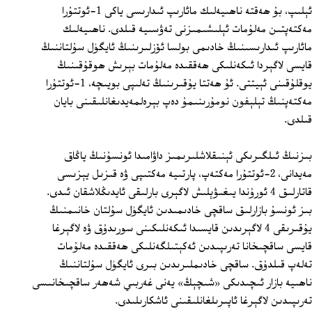
ئېلىپ، بۇ ھەقتە ناھىيەلىك مائارىپ ئىدارىسى ياكى 1‏-ئوتتۇرا
مەكتەپتىن مەلۇمات ئېلىشىمىزنى تەۋسىيە قىلدى. ناھىيەلىك
مائارىپ ئىدارىسىنىڭ خادىمى بولسا ئۆزلىرىنىڭ ئايگۈل سۇلتاننىڭ
قايسى لاگېردا ئىكەنلىكى ھەققىدە مەلۇمات بېرىش ھوقۇقىنىڭ
يوقلۇقىنى ئېيتتى. ئۇ ھەتتا يۇقىرىنىڭ تەلىپى بويىچە، 1‏-ئوتتۇرا
مەكتەپنىڭ تېلېفون نومۇرىنىمۇ دەپ بېرەلمەيدىغانلىقىنى بايان
قىلدى.
بىزنىڭ ئىلگىرىكى ئېنىقلاشلىرىمىز داۋامىدا ئونسۇنىڭ ياڭاق
مەيدانى، 2‏-ئوتتۇرا مەكتەپ، پارتىيە مەكتىپى ۋە قىزىل يېزىسى
قاتارلىق 4 ئورۇندا يىغىۋېلىش لاگېرى بارلىقى ئايدىڭلاشقان ئىدى.
بىز ئونسۇ بازارلىق ساقچى خادىمىدىن ئايگۈل سۇلتان خانىمنىڭ
يۇقىرىقى 4 لاگېرىدىن قايسىدا ئىكەنلىكىنى سورىدۇق ۋە لاگېرغا
قايسى ساقچىخانا تەرىپىدىن ئەكېتىلگەنلىكى ھەققىدە مەلۇمات
تەلەپ قىلدۇق. ساقچى خادىملىرىدىن بىرى ئايگۈل سۇلتاننىڭ
ناھىيە بازار ئىچىدىكى «شىچېڭ» يەنى غەربىي شەھەر ساقچىخانىسى
تەرىپىدىن لاگېرغا ئاپىرىلغانلىقىنى ئاشكارىلىدى.