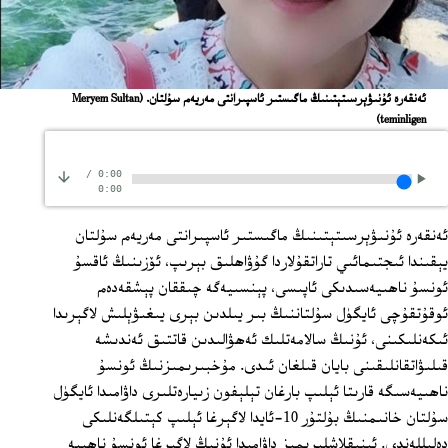
ئەنقەرە ئۇنىۋېرسىتېتىنىڭ ماگىستىر ئاسپىرانتى مەريەم سۇلتان.
(Meryem Sultan
teminligen)
/
0:00
0:00
ئەنقەرە ئۇنىۋېرسىتېتىنىڭ ماگىستىر ئاسپىرانتى مەريەم سۇلتان
يېقىندا ئىجتىمائىي تاراتقۇلاردا گۇۋاھلىق بېرىپ، ئۆزىنىڭ ئاقسۇ
ئونسۇ ناھىيەسىدىكى ئاپىسى، پېنسىيەگە چىققان پېشقەدەم
ئوقۇتقۇچى ئايگۈل سۇلتاننىڭ بىر يىلدىن بېرى يىغىۋېلىش لاگېرىدا
ئىكەنلىكىنى، ئۇنىڭ سالامەتلىك ئەھۋالىدىن قاتتىق ئەندىشە
قىلىۋاتقانلىقىنى بايان قىلغان ئىدى. مۇخبىرىمىزنىڭ ئونسۇ
ناھىيەسىگە قارىتا ئېلىپ بارغان تېلېفون زىيارەتلىرى داۋامىدا ئايگۈل
سۇلتان خانىمنىڭ بۇلتۇر‏‏ 10‏-ئايدا لاگېرغا ئېلىپ كېتىلگەنلىكى
دەلىللەندى. ئېنىقلاشلىرىمىز داۋامىدا ئۇنىڭ لاگېرغا ئونسۇ ناھىيە