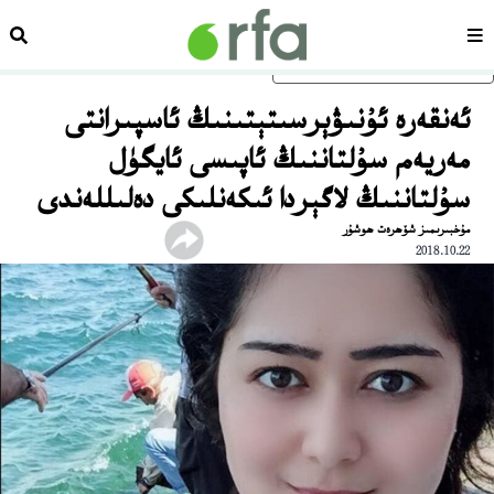
سەھىپە
ئىزد
ئاساسلىق مەزمۇنغا ئاتلاڭ
ئەنقەرە ئۇنىۋېرسىتېتىنىڭ ئاسپىرانتى
مەريەم سۇلتاننىڭ ئاپىسى ئايگۈل
سۇلتاننىڭ لاگېردا ئىكەنلىكى دەلىللەندى
مۇخبىرىمىز شۆھرەت ھوشۇر
2018.10.22