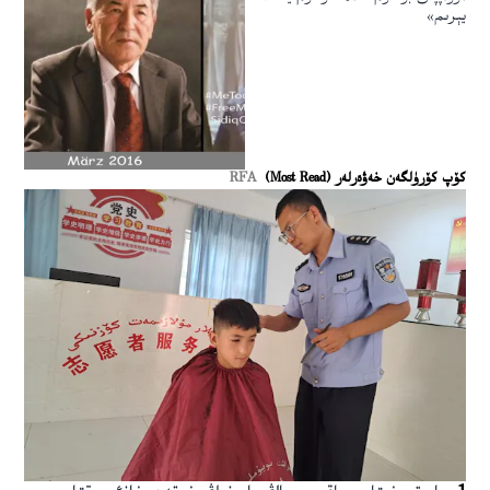
يېرىم»
كۆپ كۆرۈلگەن خەۋەرلەر (Most Read)
RFA