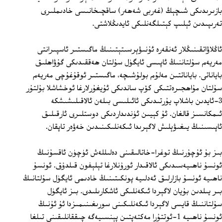
بازىرىدىكى شىچېڭ (غەربى شەھەر) ساقچىخانىسى خادىملىرى
تەرىپىدىن ئېلىپ كېتىلگەنلىكى ئايدىڭلاشتى.
ئاڭلاۋاتقىنىڭلار ئەنقەرە ئۇنىۋېرسىتېتىنىڭ ماگىستىر ئاسپىرانتى
مەريەم سۇلتاننىڭ ئاپىسى ئايگۈل سۇلتان ھەققىدىكى گۇۋاھلىق
باياناتى. باياناتتىن مەلۇم بولۇشىچە، ماگىستىر ئوقۇغۇچى مەريەم
سۇلتان مۇاھجىرەتتىكى كۆپ ساندىكى ئۇيغۇرلارغا ئوخشاشلا بۇلتۇر
3‏-ئايدىن باشلاپ يۇرتىدىكى ئائىلىسى بىلەن ئالاقىلىشىشكە
ئىمكانسىز قالغان. ئۇ كېيىن ئۈندىداردىكى دوستلىرى ئارقىلىق
ئاپىسىنىڭ يىغىۋېلىش لاگېرىدا ئىكەنلىكىنىدىن خەۋەر تاپقان.
بىز بۇ ئۇچۇرنىڭ توغرا-خاتالىقىنى دەلىللەش ئۈچۈن ئاقسۇنىڭ
ئونسۇ ناھىيەسىدىكى ئالاقىدار ئورۇنلارغا تېلېفون قىلدۇق. ئونسۇ
ناھىيە ئونسۇ بازارلىق ئەدلىيە پونكىتىنىڭ خادىمى ئايگۈل سۇلتانىڭ
بىر يىلدىن بۇيان لاگېردا ئىكەنلىكى ئاشكارىلىدى. بىز ئايگۈل
سۇلتاننىڭ قايسى لاگېردا ئىكەنلىكىنى سورىغىنىمىزدا ئۇ ئۇنىڭ
ئونسۇ ناھىيە 1‏-ئوتتۇرا مەكتەپتىن پېنسىيەگە چىققانلىقىنى تىلغا