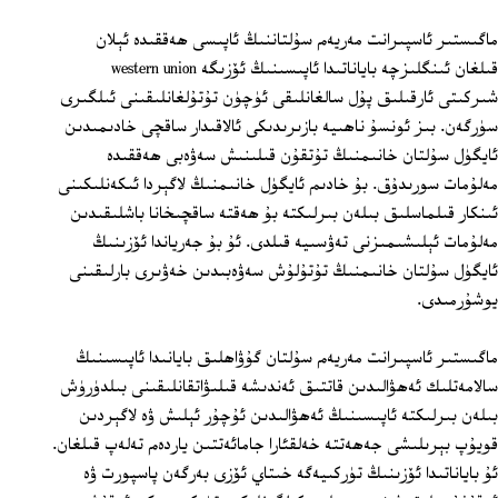
ماگىستىر ئاسپىرانت مەريەم سۇلتاننىڭ ئاپىسى ھەققىدە ئېلان
قىلغان ئىنگلىزچە باياناتىدا ئاپىسىنىڭ ئۆزىگە western union
شىركىتى ئارقىلىق پۇل سالغانلىقى ئۈچۈن تۇتۇلغانلىقىنى ئىلگىرى
سۈرگەن. بىز ئونسۇ ناھىيە بازىرىدىكى ئالاقىدار ساقچى خادىمىدىن
ئايگۈل سۇلتان خانىمنىڭ تۇتقۇن قىلىنىش سەۋەبى ھەققىدە
مەلۇمات سورىدۇق. بۇ خادىم ئايگۈل خانىمنىڭ لاگېردا ئىكەنلىكىنى
ئىنكار قىلماسلىق بىلەن بىرلىكتە بۇ ھەقتە ساقچىخانا باشلىقىدىن
مەلۇمات ئېلىشىمىزنى تەۋسىيە قىلدى. ئۇ بۇ جەرياندا ئۆزىنىڭ
ئايگۈل سۇلتان خانىمنىڭ تۇتۇلۇش سەۋەبىدىن خەۋىرى بارلىقىنى
يوشۇرمىدى.
ماگىستىر ئاسپىرانت مەريەم سۇلتان گۇۋاھلىق بايانىدا ئاپىسىنىڭ
سالامەتلىك ئەھۋالىدىن قاتتىق ئەندىشە قىلىۋاتقانلىقىنى بىلدۈرۈش
بىلەن بىرلىكتە ئاپىسىنىڭ ئەھۋالىدىن ئۇچۇر ئېلىش ۋە لاگېردىن
قويۇپ بېرىلىشى جەھەتتە خەلقئارا جامائەتتىن ياردەم تەلەپ قىلغان.
ئۇ باياناتىدا ئۆزىنىڭ تۈركىيەگە خىتاي ئۆزى بەرگەن پاسپورت ۋە