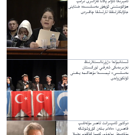
ئامېرىكا ئاۋام پالاتا ئەزالىرى ترامپ
ھۆكۈمىتىنى ئۇيغۇر مەسىلىسىدە خىتاينى
جاۋابكارلىققا تارتىشقا چاقىردى
ئىستانبۇلدا «ژۇرنالىستلارنىڭ
نەزىرىدىكى شەرقىي تۈركىستان
مەسىلىسى» تېمىسىدا مۇھاكىمە يىغىنى
ئۆتكۈزۈلدى
دوكتور ئاسپىرانت تاھىر مۇتەللىپ
قاھىرى: «دادام بىلەن كۆرۈشۈشكە
مۇۋەپپەق بولدۇم، ئەمما كۆڭلۈم يەنىلا