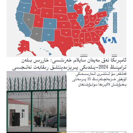
ئامېرىكا نەق مەيدان سايلام خەرىتىسى: خاررىس بىلەن
ترامپنىڭ 2024-يىلدىكى پىرېزىدېنتلىق رىقابەت نەتىجىسى
قەشقەر سۇ ئىشلىرى ئىدارىسىدىكى
ئۇيغۇر خىزمەتچىلەرنىڭ 15 پىرسەنتى
يىغىۋېلىش لاگېرىغا سولىۋېلىنغان