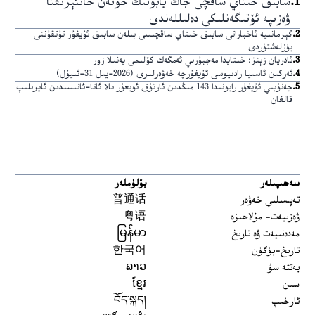
1
.
سابىق خىتاي ساقچى جاڭ يابونىڭ خوتەن خانئېرىقتا
ۋەزىپە ئۆتىگەنلىكى دەلىللەندى
2
.
گېرمانىيە ئاخباراتى سابىق خىتاي ساقچىسى بىلەن سابىق ئۇيغۇر تۇتقۇننى
يۈزلەشتۈردى
3
.
ئادريان زېنز: خىتايدا مەجبۇرىي ئەمگەك كۆلىمى يەنىلا زور
4
.
ئەركىن ئاسىيا رادىيوسى ئۇيغۇرچە خەۋەرلىرى (2026-يىل 31-ئىيۇل)
5
.
جەنۇبىي ئۇيغۇر رايونىدا 143 مىڭدىن ئارتۇق ئويغۇر بالا ئاتا-ئانىسىدىن ئايرىلىپ
قالغان
سەھىپىلەر
بۆلۈملەر
تەپسىلىي خەۋەر
普通话
ۋەزىيەت- مۇلاھىزە
粤语
مەدەنىيەت ۋە تارىخ
မြန်မာ
تارىخ-بۈگۈن
한국어
يەتتە سۇ
ລາວ
سىن
ខ្មែរ
ئارخىپ
བོད་སྐད།