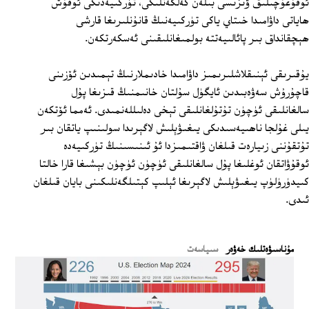
ئوقۇغۇچىلىق ۋىزىسى بىلەن كەلگەنلىكى، تۈركىيەدىكى ئوقۇش
ھاياتى داۋامىدا خىتاي ياكى تۈركىيەنىڭ قانۇنلىرىغا قارشى
ھېچقانداق بىر پائالىيەتتە بولمىغانلىقىنى ئەسكەرتكەن.
يۇقىرىقى ئېنىقلاشلىرىمىز داۋامىدا خادىملارنىڭ تېمىدىن ئۆزىنى
قاچۇرۇش سەۋەبىدىن ئايگۈل سۇلتان خانىمنىڭ قىزىغا پۇل
سالغانلىقى ئۈچۈن تۇتۇلغانلىقى تېخى دەلىللەنمىدى. ئەمما ئۆتكەن
يىلى غۇلجا ناھىيەسىدىكى يىغىۋېلىش لاگېرىدا سولىنىپ ياتقان بىر
تۇتقۇننى زىيارەت قىلغان ۋاقتىمىزدا ئۇ ئىنىسىنىڭ تۈركىيەدە
ئوقۇۋاتقان ئوغلىغا پۇل سالغانلىقى ئۈچۈن ئۈچۈن بېشىغا قارا خالتا
كىيدۈرۈلۈپ يىغىۋېلىش لاگېرىغا ئېلىپ كېتىلگەنلىكىنى بايان قىلغان
ئىدى.
ﻣﯘﻧﺎﺳﯩﯟﻩﺗﻠﯩﻚ ﺧﻪﯞﻩﺭ
سىياسەت