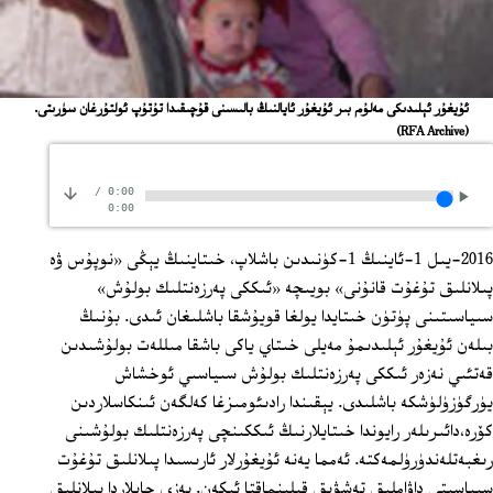
ﺋﯘﻳﻐﯘﺭ ﺋﯧﻠﯩﺪﯨﻜﻰ ﻣﻪﻟﯘﻡ ﺑﯩﺮ ﺋﯘﻳﻐﯘﺭ ﺋﺎﻳﺎﻟﻨﯩﯔ ﺑﺎﻟﯩﺴﯩﻨﻰ ﻗﯘﭼﯩﻘﯩﺪﺍ ﺗﯘﺗﯘﭖ ﺋﻮﻟﺘﯘﺭﻏﺎﻥ ﺳﯜﺭﯨﺘﻰ.
(RFA Archive)
/
0:00
0:00
2016-يىل 1-ئاينىڭ 1-كۈنىدىن باشلاپ، خىتاينىڭ يېڭى «نوپۇس ۋە
پىلانلىق تۇغۇت قانۇنى» بويىچە «ئىككى پەرزەنتلىك بولۇش»
سىياسىتىنى پۈتۈن خىتايدا يولغا قويۇشقا باشلىغان ئىدى. بۇنىڭ
بىلەن ئۇيغۇر ئېلىدىمۇ مەيلى خىتاي ياكى باشقا مىللەت بولۇشىدىن
قەتئىي نەزەر ئىككى پەرزەنتلىك بولۇش سىياسىي ئوخشاش
يۈرگۈزۈلۈشكە باشلىدى. يېقىندا رادىئومىزغا كەلگەن ئىنكاسلاردىن
كۆرە،دائىرىلەر رايوندا خىتايلارنىڭ ئىككىنچى پەرزەنتلىك بولۇشىنى
رىغبەتلەندۈرۈلمەكتە. ئەمما يەنە ئۇيغۇرلار ئارىسىدا پىلانلىق تۇغۇت
سىياسىتى داۋاملىق تەشۋىق قىلىنماقتا ئىكەن. بەزى جايلاردا پىلانلىق