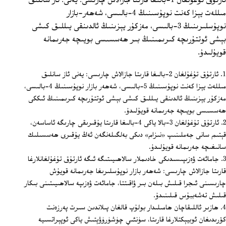
ئارتۇق تۇغۇلغان 1-بالىغا قارىتا جازالاش چارىسى: يەنى: ئاز سانلىق
مىللەت يېزا كەنت نوپۇسىنىڭ 4-بالىسى، شەھەر-بازار
نوپۇسلىرىنىڭ 3-بالىسى، مەزكۇر يېزىنىڭ ئالدىنقى يىللىق كىشى
بېشى ئوتتۇرىچە كىرىمىنىڭ بىر ھەسسىسى بويىچە جەرىمانە
قويۇلىدۇ.
ئارتۇق تۇغۇلغان 2-بالىغا قارىتا جازالاش چارىسى: يەنى ئاز سانلىق
مىللەت يېزا كەنت نوپۇسىنىڭ 5-بالىسى، شەھەر بازار نوپۇسىنىڭ 4-بالىسى،
مەزكۇر يېزىنىڭ ئالدىنقى يىللىق كىشى بېشى ئوتتۇرىچە كىرىمىنىڭ ئىككى
ھەسسىسى بويىچە جەرىمانە قويۇلىدۇ.
ئارتۇق تۇغۇلغان 3-بالا ياكى 4-بالىغا قارىتا يۇقىرىقى چارىگە ئاساسەن،
قېتىم سانى جەملىنىپ «نىزام» دىكى بەلگىلەنگەن ئەڭ يۇقىرى ھەسسىلىك
سانىغىچە جەرىمانە قويۇلىدۇ.
جامائەت ۋەزىپىسىدىكى خادىملار سالاھىيىتىگە ئىگە ئارتۇق تۇغۇلغانلارغا
قارىتا جازالاش چارىسى: شەھەر بازار نوپۇسلىرىغا جەرىمانە قويۇش
چارىسىنى ئىجرا قىلىش بىلەن بىر ۋاقىتتا، جامائەت ۋەزىپە سالاھىيىتىنى بىكار
قىلىش تەشەببۇس قىلىنىدۇ.
ھازىر ئاللىقاچان ھامىلىدار بولۇپ قالغان پىلاندىن سىرت پەرزەنت
كۆرىدىغان ئوبيېكتلارغا قارىتا، سۈنئىي چۈشۈرۈۋېتىش ياكى ئوپېراتسىيە