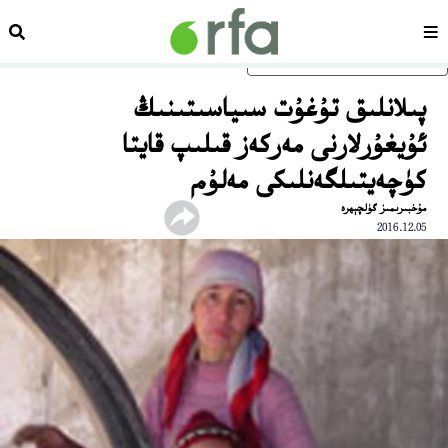
سەھىپە
ئىزد
ئاساسلىق مەزمۇنغا ئاتلاڭ
پىلانلىق تۇغۇت سىياسىتىنىڭ
ئۇيغۇرلارنى مەركەز قىلىپ قايتا
كۈچەيتىلگەنلىكى مەلۇم
مۇخبىرىمىز گۈلچېھرە
2016.12.05