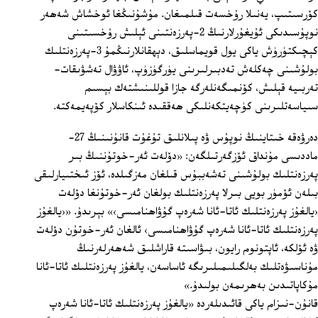
كۆرسىتىپ، يەنىلا رۇخسەت قىلمىغان. مۇشۇنىڭغا ئوخشاش شەھەر
نوپۇسىدىكى ئۇيغۇرلارنىڭ 2-پەرزەنتىنى ئېلىش رۇخسىتىنى
كېچىكتۈرۈش ياكى يول قويماسلىق، دېھقانلارنىڭمۇ 3-پەرزەنتلىك
بولۇشىنى چەكلەش تەدبىرلىرىنى يۈرگۈزۈپ، ئاۋۋال تەشۋىقات-
تەربىيە قېلىش، كۆنمىگەنلەرگە جازا قوللىنىشتەك بېسىم
سىياسەتلىرىنى كۈچەيتكەنلىكى ھەققىدە ئىنكاسلار كۆپەيمەكتە.
دەرۋەقە خىتاينىڭ نوپۇس ۋە پىلانلىق تۇغۇت قانۇنىنىڭ 27-
ماددىسى مۇنداق ئۆزگەرتىلگەن: «دۆلەت ئەر-خوتۇننىڭ بىر
پەرزەنتلىك بولۇشىنى تەشەببۇس قىلغان مەزگىلدە، ئۆز ئىختىيارلىقى
بىلەن ئۆمۈر بويى بىرلا پەرزەنتلىك بولغان ئەر-خوتۇنغا دۆلەت
‹يالغۇز پەرزەنتلىك ئاتا-ئانا شەرەپ گۇۋاھنامىسى›» بېرىدۇ. «‹يالغۇز
پەرزەنتلىك ئاتا-ئانا شەرەپ گۇۋاھنامىسى› ئالغان ئەر-خوتۇن دۆلەت
ۋە ئۆلكە، ئاپتونوم رايون، بىۋاسىتە قاراشلىق شەھەرلەرنىڭ
مۇناسىۋەتلىك بەلگىلىمىلىرىگە ئاساسەن، يالغۇز پەرزەنتلىك ئاتا-ئانا
مۇكاپاتىدىن بەھرىمەن بولىدۇ.»
قانۇن-نىزام ياكى قائىدىلەردە «يالغۇز پەرزەنتلىك ئاتا-ئانا شەرەپ