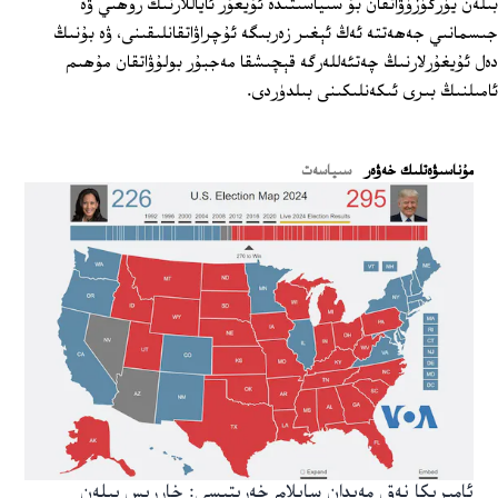
بىلەن يۈرگۈزۈۋاتقان بۇ سىياسىتىدە ئۇيغۇر ئاياللارنىڭ روھىي ۋە
جىسمانىي جەھەتتە ئەڭ ئېغىر زەربىگە ئۇچراۋاتقانلىقىنى، ۋە بۇنىڭ
دەل ئۇيغۇرلارنىڭ چەتئەللەرگە قېچىشقا مەجبۇر بولۇۋاتقان مۇھىم
ئامىلنىڭ بىرى ئىكەنلىكىنى بىلدۈردى.
ﻣﯘﻧﺎﺳﯩﯟﻩﺗﻠﯩﻚ ﺧﻪﯞﻩﺭ
سىياسەت
ئامېرىكا نەق مەيدان سايلام خەرىتىسى: خاررىس بىلەن