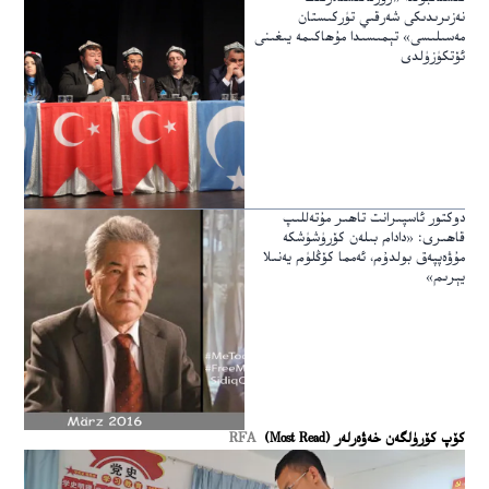
نەزىرىدىكى شەرقىي تۈركىستان
مەسىلىسى» تېمىسىدا مۇھاكىمە يىغىنى
ئۆتكۈزۈلدى
دوكتور ئاسپىرانت تاھىر مۇتەللىپ
قاھىرى: «دادام بىلەن كۆرۈشۈشكە
مۇۋەپپەق بولدۇم، ئەمما كۆڭلۈم يەنىلا
يېرىم»
كۆپ كۆرۈلگەن خەۋەرلەر (Most Read)
RFA