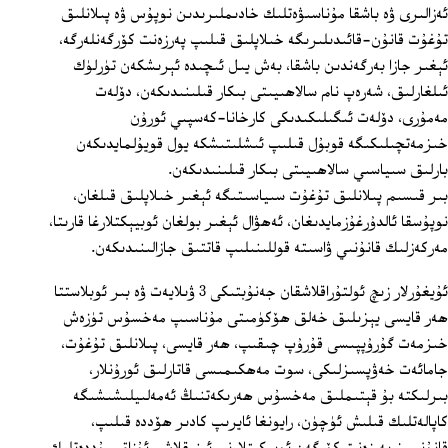
ئەزالىرى ۋە باشقا مۇناسىۋەتلىك خادىملىرىدىن نوپۇس ۋە پىلانلىق
تۇغۇت قانۇن-قائىدىلىرىگە خىلاپلىق قىلىپ پەرزەنت كۆرگەنلەرگە،
ئېغىر جازا بەرگەندىن باشقا، بەش يىل ئىچىدە ئېرىشكەن تۈرلۈك
ئىلغارلىق، شەرەپ نام سالاھىيىتى بىكار قىلىنىدىكەن، دۆلەت
مەمۇرى، دۆلەت ئىگىلىكىدىكى كارخانا-كەسپىي ئورۇن
خىزمەتچىلىكىگە قوبۇل قىلىپ ئىشلىتىشكە يول قويۇلمايدىكەن
بارلىق سىياسىي سالاھىيىتى بىكار قىلىنىدىكەن.
بىر قىسىم پىلانلىق تۇغۇت سىياسىتىگە ئېغىر خىلاپلىق قىلغان،
نوپۇسقا ئالدۇرغۇزمايدىغان، ئەھۋال ئېغىر بولغان ئوبيېكتلارغا قارىتا،
مەركەزلىك قانۇنىي ۋاسىتە قوللىنىلىپ قاتتىق جازالىنىدىكەن.
ئۇيغۇرلار زىچ ئولتۇراقلاشقان جەنۇبتىكى 3 ۋىلايەت ۋە بىر ئوبلاستتا
ھەر قايسى يېزىلىق خەلق ھۆكۈمىتى مۇناسىپ مەخسۇس تۈزەش
خىزمەت گۇرۇپپىسى قۇرۇپ چىقىپ، ھەر قايسى، پىلانلىق تۇغۇت،
جامائەت خەۋپسىزلىكى، سوت مەھكىمىسى قاتارلىق ئورۇنلار،
بىرلىكتە بۇ قېتىملىق مەخسۇس ھەرىكەتنىڭ ئەمەلىيلىشىشىگە
كاپالەتلىك قىلىش ئۈچۈن، رايونغا ئايرىپ كادىر ھۆددە قىلىپ،