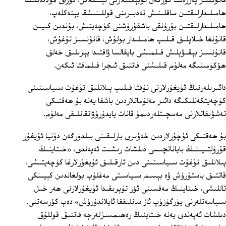
قانۇنسىز پەرزەنت كۆرگەن ئوبېكىتلارنى ئېنىقلاش، ئۇزاق مۇددەتلىك
ھامىلىدارلىقتىن ساقلىنىش تەدبىرىنى قوللىنىشقا يېتەكلەپ،
ھامىلىدارلىقتىن بۇرۇنقى باشقۇرۇشنى كۈچەيتىش، بۇندىن كىيىن
قانۇنغا خىلاپلىق قىلىپ ھامىلىدار بولۇش، قانۇنسىز تۇغۇش،
قانۇنسىز بېقىۋېلىش قىلمىشى بايقالسا ۋاقتىدا يېزىلىق خەلق
ھۆكۈمىتىگە مەلۇم قىلىشنى قاتتىق ئىجرا قىلماقتا ئىكەن.
دائىرىلەرنىڭ ئۇيغۇرلارنى نۇقتا قىلىپ پىلانلىق تۇغۇت سىياسىتىنى
كۈچەيتكەنلىكىگە دائىر مەلۇماتلاردىن باشقا يەنە بۇ ھەقتىكى
تەشۋىقاتلارنى مەسچىتلەردىمۇ قانات يايدۇرۇۋاتقانلىقى مەلۇم.
بۇ ھەقتىكى ئۇچۇرلاردىن خەۋىرى بارلىقىنى بىلدۈرگەن دۇنيا ئۇيغۇر
قۇرۇلتىيىنىڭ باياناتچىسى دىلشات رىشىت ئەپەندى، «خىتاينىڭ
پىلانلىق تۇغۇت سىياسىتىنى دىن ئارقىلىق ئۇيغۇرلارغا كۈچەيتىشى،
قاتتىق باستۇرۇش ۋە بېسىم سىياسىتى مەغلۇپ بولغاندىن كېيىنكى
تاللىشى، خىتاينىڭ مەقسىتى ئۆز تۇپرىقىدا ئۇيغۇرلارنى ھەر خىل
سىياسەتلەرنى يۈرگۈزۈپ ئاز سانلىققا ئايلاندۇرۇش» دەپ كۆرسەتتى.
دىلشات ئەپەندى يەنە خىتاينىڭ رەھىمسىزلەرچە قاتتىق قوللۇق