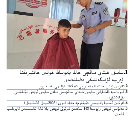
1
.
سابىق خىتاي ساقچى جاڭ يابونىڭ خوتەن خانئېرىقتا
ۋەزىپە ئۆتىگەنلىكى دەلىللەندى
2
.
ئادريان زېنز: خىتايدا مەجبۇرىي ئەمگەك كۆلىمى يەنىلا زور
3
.
گېرمانىيە ئاخباراتى سابىق خىتاي ساقچىسى بىلەن سابىق ئۇيغۇر تۇتقۇننى
يۈزلەشتۈردى
4
.
ئەركىن ئاسىيا رادىيوسى ئۇيغۇرچە خەۋەرلىرى (2026-يىل 31-ئىيۇل)
5
.
جەنۇبىي ئۇيغۇر رايونىدا 143 مىڭدىن ئارتۇق ئويغۇر بالا ئاتا-ئانىسىدىن ئايرىلىپ
قالغان