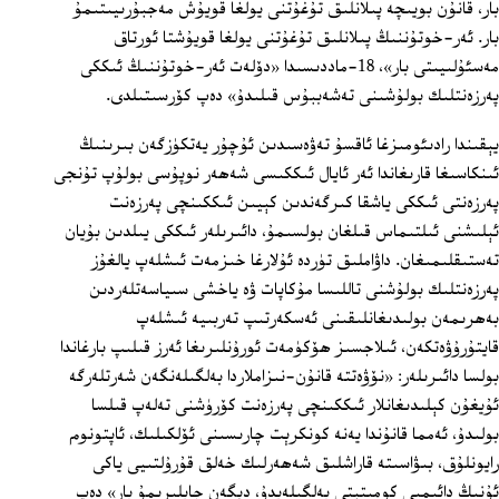
بار، قانۇن بويىچە پىلانلىق تۇغۇتنى يولغا قويۇش مەجبۇرىيىتىمۇ
بار. ئەر-خوتۇننىڭ پىلانلىق تۇغۇتنى يولغا قويۇشتا ئورتاق
مەسئۇلىيىتى بار»، 18-ماددىسىدا «دۆلەت ئەر-خوتۇننىڭ ئىككى
پەرزەنتلىك بولۇشىنى تەشەببۇس قىلىدۇ» دەپ كۆرسىتىلدى.
يېقىندا رادىئومىزغا ئاقسۇ تەۋەسىدىن ئۇچۇر يەتكۈزگەن بىرىنىڭ
ئىنكاسىغا قارىغاندا ئەر ئايال ئىككىسى شەھەر نوپۇسى بولۇپ تۇنجى
پەرزەنتى ئىككى ياشقا كىرگەندىن كېيىن ئىككىنچى پەرزەنت
ئېلىشنى ئىلتىماس قىلغان بولسىمۇ، دائىرىلەر ئىككى يىلدىن بۇيان
تەستىقلىمىغان. داۋاملىق تۈردە ئۇلارغا خىزمەت ئىشلەپ يالغۇز
پەرزەنتلىك بولۇشنى تاللىسا مۇكاپات ۋە ياخشى سىياسەتلەردىن
بەھرىمەن بولىدىغانلىقىنى ئەسكەرتىپ تەربىيە ئىشلەپ
قايتۇرۇۋەتكەن، ئىلاجسىز ھۆكۈمەت ئورۇنلىرىغا ئەرز قىلىپ بارغاندا
بولسا دائىرىلەر: «نۆۋەتتە قانۇن-نىزاملاردا بەلگىلەنگەن شەرتلەرگە
ئۇيغۇن كېلىدىغانلار ئىككىنچى پەرزەنت كۆرۈشنى تەلەپ قىلسا
بولىدۇ، ئەمما قانۇندا يەنە كونكرېت چارىسىنى ئۆلكىلىك، ئاپتونوم
رايونلۇق، بىۋاسىتە قاراشلىق شەھەرلىك خەلق قۇرۇلتىيى ياكى
ئۇنىڭ دائىمىي كومىتېتى بەلگىلەيدۇ، دېگەن جايلىرىمۇ بار» دەپ