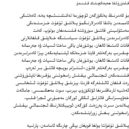
قىلدۇرۇشقا ھەيدەكچىلىك قىلىنىدۇ.
بۇ كادىرنىڭ يەتكۈزگەن ئۇچۇرىدا تەكىتلىنىشىچە يەنە، ئادەتتىكى
ئاممىدىن باشقا كادىرلارنىڭمۇ پىلانلىق تۇغۇت خىزمىتىدىكى
مەسئۇلىيىتى قاتتىق سۈرۈشتە قىلىنىدىغان بولۇپ، كەنت
كادىرلىرىدىن پىلانلىق تۇغۇت سىياسىتىگە خىلاپلىق قىلغانلارنى
قانات ئاستىغا ئالغان، يوشۇرغان ياكى ساختا ئىسپات ۋە جەرىمانە
چىقىرىپ بەرگەنلەر قايتا خىزمەتكە ئېلىنمايدىكەن يېزا كادىرلىرىدىن
قانات ئاستىغا ئالغان، يوشۇرغان ياكى ساختا ئىسپات ۋە جەرىمانە
چىقىرىپ بەرگەنلەر قانۇن-ئىنتىزام بويىچە قاتتىق بىر تەرەپ
قىلىنىدىكەن ئىجتىمائىي بېقىلىش راسخوتىنى يۇقىرىغا تاپشۇرۇشنى
رەت قىلغان ئائىلىلەرگە قارىتا، يېزىلىق پىلانلىق تۇغۇت ئىشخانىسى
ئەدلىيە تارماقلىرىغا ئۆتكۈزۈپ بېرىپ، سوت مەھكىمىسى، جامائەت
خەۋپسىزلىكى قاتارلىق ئىككى ئورگان مەجبۇرىي ئىجرا قىلىپ،
پىلاندىن سىرت پەرزەنت كۆرگەن ئوبيېكتلارنىڭ ئىجتىمائىي بېقىلىش
راسخوتىنى يىغىش زورايتىلىدىكەن.
پىلانلىق تۇغۇتتا يولغا قويغان يېڭى چارىگە ئاساسەن، پارتىيە