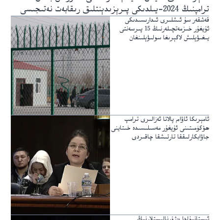
ترامپنىڭ 2024-يىلدىكى پىرېزىدېنتلىق رىقابەت نەتىجىسى
قەشقەر سۇ ئىشلىرى ئىدارىسىدىكى
ئۇيغۇر خىزمەتچىلەرنىڭ 15 پىرسەنتى
يىغىۋېلىش لاگېرىغا سولىۋېلىنغان
ئامېرىكا ئاۋام پالاتا ئەزالىرى ترامپ
ھۆكۈمىتىنى ئۇيغۇر مەسىلىسىدە خىتاينى
جاۋابكارلىققا تارتىشقا چاقىردى
ئىستانبۇلدا «ژۇرنالىستلارنىڭ