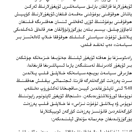
ئۇيغۇرلارغا قاراتقان بارلىق سىياسەتلىرى ئۇيغۇرلارنىڭ ئەركىن
ياشاش ھوقۇقىنى بوغۇشنى مەقسەت قىلغان،ئۇيغۇرلارنىڭ كۆپىيىش
ھوقۇقىنى بوغۇشنىڭ ئۆزى ئەقەللىي ئىنسان ھەقلىرىگە قىلىنغان
تاجاۋۇزچىلىق، بېسىم بىلەن يۈرگۈزۈلۈۋاتقان ھەر قانداق شەكىلدىكى
پىلانلىق تۇغۇت سىياسىتى كىشىلىك ھوقۇققا خىلاپ ئادالەتسىز بىر
سىياسەت» دەپ تەنقىد قىلدى.
رادىئومىزغا بۇ ھەقتە ئۇيغۇر ئېلىنىڭ جەنۇبىغا خىزمەتكە چۈشكەن
بىر ئۇيغۇر كادىرنىڭ تەمىنلىگەن يازما ئىسپاتلىرىغا قارىغاندا،
ھازىرقى سىياسەت بويىچە،سىياسەتكە خىلاپلىق قىلىپ پىلاندىن
سىرت پەرزەنت كۆرگەنلەرگە قارىتا، ئىجتىمائىي بېقىلىش ھەققىنىڭ
40% ئىنى تاپشۇرغاندىن كېيىن،ساقچىخانا تەكشۈرۈپ دەلىللەپ
نوپۇسقا ئورۇنلاشتۇرىدىكەن. «شىنجاڭ ئۇيغۇر ئاپتونوم رايونىنىڭ
نوپۇس ۋە پىلانلىق تۇغۇت نىزامى» غا خىلاپلىق قىلىپ پەرزەنت
كۆرگەنلەردىن قانۇنسىز پەرزەنت كۆرگەن ئوبيېكتلارغا
يۈرگۈزۈلىدىغان جەرىمانە مۇنداق ئېلىنىدىكەن: