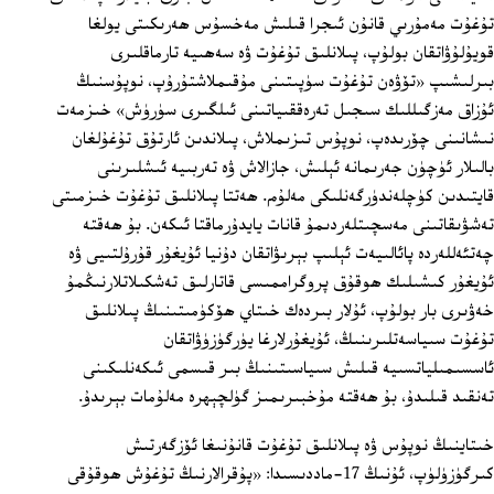
تۇغۇت مەمۇرىي قانۇن ئىجرا قىلىش مەخسۇس ھەرىكىتى يولغا
قويۇلۇۋاتقان بولۇپ، پىلانلىق تۇغۇت ۋە سەھىيە تارماقلىرى
بىرلىشىپ «تۆۋەن تۇغۇت سۈپىتىنى مۇقىملاشتۇرۇپ، نوپۇسنىڭ
ئۇزاق مەزگىللىك سىجىل تەرەققىياتىنى ئىلگىرى سۈرۈش» خىزمەت
نىشانىنى چۆرىدەپ، نوپۇس تىزىملاش، پىلاندىن ئارتۇق تۇغۇلغان
بالىلار ئۈچۈن جەرىمانە ئېلىش، جازالاش ۋە تەربىيە ئىشلىرىنى
قايتىدىن كۈچلەندۈرگەنلىكى مەلۇم. ھەتتا پىلانلىق تۇغۇت خىزمىتى
تەشۋىقاتىنى مەسچىتلەردىمۇ قانات يايدۇرماقتا ئىكەن. بۇ ھەقتە
چەتئەللەردە پائالىيەت ئېلىپ بېرىۋاتقان دۇنيا ئۇيغۇر قۇرۇلتىيى ۋە
ئۇيغۇر كىشىلىك ھوقۇق پروگراممىسى قاتارلىق تەشكىلاتلارنىڭمۇ
خەۋىرى بار بولۇپ، ئۇلار بىردەك خىتاي ھۆكۈمىتىنىڭ پىلانلىق
تۇغۇت سىياسەتلىرىنىڭ، ئۇيغۇرلارغا يۈرگۈزۈۋاتقان
ئاسسىمىلياتسىيە قىلىش سىياسىتىنىڭ بىر قىسمى ئىكەنلىكىنى
تەنقىد قىلىدۇ، بۇ ھەقتە مۇخبىرىمىز گۈلچېھرە مەلۇمات بېرىدۇ.
خىتاينىڭ نوپۇس ۋە پىلانلىق تۇغۇت قانۇنىغا ئۆزگەرتىش
كىرگۈزۈلۈپ، ئۇنىڭ 17-ماددىسىدا: «پۇقرالارنىڭ تۇغۇش ھوقۇقى