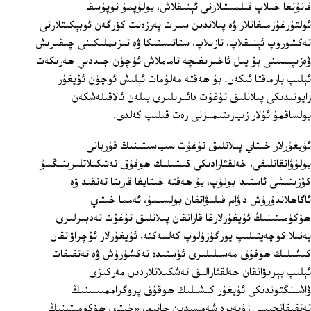
قانۇنغا خىلاپ قىلمىشلارنى ئېنىقلاش، بولۇپمۇ نوپۇسقا
ئولتۇرغۇزمىغانلار ۋە پىلاندىن سىرت پەرزەنت كۆرگەن ئوبېكىتلارنى
تەكشۈرۈپ ئېنىقلاپ، تازىلاپ، ستاتىستىكا ۋە تىزىملىكىنى چىقىرىش
ۋەزىپىسىنى بۇ يىل ئاخىرىغىچە تاماملاش ئۈچۈن جىددىي ھەرىكەت
ئېلىپ بارماقتا ئىكەن. بۇ ھەقتە مەلۇمات ئېلىش ئۈچۈن ئۇيغۇر
رايونىدىكى پىلانلىق تۇغۇت دائىرىلىرى بىلەن ئالاقىلەشكەن
بولساقمۇ ئۇلار زىيارىتىمىزنى رەت قىلىپ كەلدى.
ئۇيغۇرلار خىتاي پىلانلىق تۇغۇت سىياسىتىنىڭ قۇربانى
بولۇۋاتقانلىقى، خەلقئارادىكى كىشىلىك ھوقۇق تەشكىلاتلىرىنىڭمۇ
كۆزىتىشى ئاستىدا بولۇپ، بۇ ھەقتە خىتايغا قارىتا تەنقىد ۋە
ئاگاھلاندۇرۇش داۋام قىلىۋاتقان بولسىمۇ، ئەمما خىتاي
ھۆكۈمىتىنىڭ ئۇيغۇرلارغا قاراتقان پىلانلىق تۇغۇت تەدبىرلىرى
يەنىلا كۈچەيتىلىپ يۈرگۈزۈلۈپ كەلمەكتە. ئۇيغۇرلار ئۇچراۋاتقان
كىشىلىك ھوقۇق مەسىلىلىرى ئۈستىدە تەكشۈرۈش ۋە تەتقىقات
ئېلىپ بېرىۋاتقان خەلقئارالىق تەشكىلاتلاردىن مەركىزى
ۋاشىنگتوندىكى ئۇيغۇر كىشىلىك ھوقۇق پروگراممىسىنىڭ
تەتقىقاتچىسى زۇبەيرە شەمسىدىن خانىم، «خىتاي ھۆكۈمىتىنىڭ