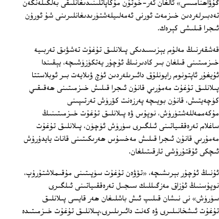
گۇۋاھنامىسى» ئالغان ئەر-خوتۇن مۇكاپاتلىنىدىغانلىقى بەلگىلەنگەن
تەدبىرلەردىن خىزمەت ئورنى ئەمەلىيلەشتۈرىدىغانلىرىنى شۇ ئورۇن
ئىجرا قىلىشى كېرەك.
قەشقەرنىڭ مەلۇم يېزىسىدىكى پىلانلىق تۇغۇت تەشۋىق تەربىيە
خىزمىتىنى قىلغان بىر كادىرنىڭ ئۇچۇر يەتكۈزۈشىچە، يېقىندا
ئۇيغۇر ئاپتونوم رايونلۇق دائىرىلەردىن ئۈچ ۋىلايەت بىر ئوبلاستتا
پىلانلىق تۇغۇت مەمۇرىي قانۇن ئىجرا قىلىش خىزمىتىنى ھەقىقىي
كۈچەيتىش، قانۇن بويىچە پەرزەنت كۆرۈش تەرتىپىنى
مۇكەممەللەشتۈرۈش، نوپۇس ۋە پىلانلىق تۇغۇت خىزمىتىنىڭ
ساغلام تەرەققىياتىنى ئىلگىرى سۈرۈش ئۈچۈن، پىلانلىق تۇغۇت
مەمۇرىي قانۇن ئىجرا قىلىش مەخسۇس ھەرىكىتىنى قانات يايدۇرۇش
ئىچكى ئۇقتۇرۇشى تارقىتىلغان.
ئۇنىڭ ئۇچۇر بېرىشىچە، «تۆۋەن تۇغۇت سۈپىتىنى مۇقىملاشتۇرۇپ،
نوپۇسنىڭ ئۇزاق مەزگىللىك سىجىل تەرەققىياتىنى ئىلگىرى
سۈرۈش» نى نىشان قىلىپ ئىش باشلىغان ھەر قايسى پىلانلىق
تۇغۇت ئىشخانىلىرى ۋە كەنت دائىرىلىرى،پىلانلىق تۇغۇت خىزمىتىدە