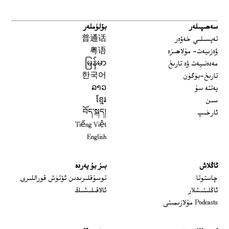
سەھىپىلەر
بۆلۈملەر
تەپسىلىي خەۋەر
普通话
ۋەزىيەت- مۇلاھىزە
粤语
مەدەنىيەت ۋە تارىخ
မြန်မာ
تارىخ-بۈگۈن
한국어
يەتتە سۇ
ລາວ
سىن
ខ្មែរ
ئارخىپ
བོད་སྐད།
Tiếng Việt
English
ئاڭلاش
بىز بۇ يەردە
 window
چاستوتا
توسۇقلىرىدىن ئۆتۈش قوراللىرى
ئاڭلىتىشلار
ئالاقىلىشىڭ
Podcasts مۇلازىمىتى