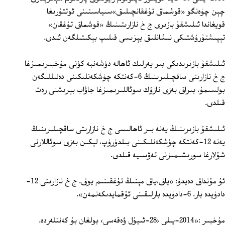
چېن چۈەنگو «قوشماق تۇغقانچىلىق»سىياسىتىنى ئوتتۇرىغا
قويغاندا ئىلىشقۇ بازىرى ج خ نازارىتىنىڭ «قوشماق تۇغقان»
تېپىشتۇرۇشتىكى نىشانلىق يېزىسى قىلىپ بېكىتىلگەن ئىدى.
ئىلىشقۇ بازىرىدىكى بىر يەرلىك ئاھالە دۈشەنبە كۈنى مۇخبىرىمىزغا
ج خ نازارىتى ساقچىلىرىنىڭ 6‏-كەنتكە چۈشكەنلىكىنى دەلىللىگەن
بولسىمۇ، بىراق بەزى نازۇك سوئاللىرىمىزغا جاۋاب بېرىشنى رەت
قىلدى.
ئىلىشقۇ بازىرىنىڭ يەنە بىر ئاھالىسى ج خ نازارىتى ساقچىلىرىنىڭ
يەنە 12‏-كەنتكە چۈشكەنلىكىنى بىلدۈرۈپ، لېكىن بەزى سوئاللارنى
شۇلارغا سورىشىمىزنى تەۋسىيە قىلدى.
ئۇ مۇنداق دەيدۇ: «ياق،ياق مېنىڭ تۇغقىنىم يوق. ج خ نازارىتى 12‏‏-
دادۈيدە بار. 6‏-دادۈيدە بارلىقىنى ئۇقمايدىكەنمەن».
مۇخبىر :«2014-يىلى ‹‏28-ئىيۇل ۋەقەسى› بولغان بۇ كەنتلەردە.