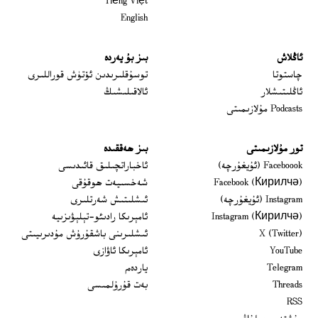
Tiếng Việt
English
ئاڭلاش
بىز بۇ يەردە
 window
چاستوتا
توسۇقلىرىدىن ئۆتۈش قوراللىرى
ئاڭلىتىشلار
ئالاقىلىشىڭ
Podcasts مۇلازىمىتى
تور مۇلازىمىتى
بىز ھەققىدە
Opens in new window
Faceboook (ئۇيغۇرچە)
ئاخباراتچىلىق قائىدىسى
Opens in new window
Facebook (Кирилчә)
شەخسىيەت ھوقۇقى
Opens in new window
Instagram (ئۇيغۇرچە)
ئىشلىتىش شەرتلىرى
Opens in new window
Instagram (Кирилчә)
ئامېرىكا رادىئو-تېلېۋىزىيە
window
Opens in new window
X (Twitter)
ئىشلىرىنى باشقۇرۇش مۇدىرىيىتى
Opens in new window
Opens in new window
YouTube
ئامېرىكا ئاۋازى
Opens in new window
Telegram
ياردەم
Opens in new window
Threads
بەت قۇرۇلمىسى
RSS