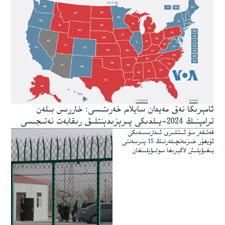
ئامېرىكا نەق مەيدان سايلام خەرىتىسى: خاررىس بىلەن
ترامپنىڭ 2024-يىلدىكى پىرېزىدېنتلىق رىقابەت نەتىجىسى
قەشقەر سۇ ئىشلىرى ئىدارىسىدىكى
ئۇيغۇر خىزمەتچىلەرنىڭ 15 پىرسەنتى
يىغىۋېلىش لاگېرىغا سولىۋېلىنغان