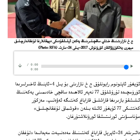
ج خ نازارىتىنىڭ خىتاي ساقچىلىرىنىڭ يەكەن ئېلىشقۇدىكى دېھقانلارغا تۇغقاندارچىلىق
مېھرى يەتكۈزۈۋاتقان كۆرۈنۈش. 2017-يىلى 24-مارت.
(Photo: RFA)
/
0:00
0:00
ئۇيغۇر ئاپتونوم رايونلۇق ج خ نازارىتى بۇ يىل 4‏-ئاينىڭ ئاخىرلىرىدا
ئۈرۈمچىدە تۇرۇشلۇق 77 نەپەر ئالاھىدە ساقچى خادىمىنى يەكەننىڭ
ئىلىشقۇ بازىرىغا قاراشلىق قاراباغ كەنتىگە ئەۋەتىپ، مەزكۇر
كەنتتىكى 77 ئۇيغۇر ئائىلە بىلەن «قوشماق تۇغقانچىلىق»
مۇناسىۋىتى ئورنىتىشقا ئورۇنلاشتۇرغان.
دائىرىلەر 24‏-ئاپرېل قاراباغ كەنتىنىڭ مەدەنىيەت مەيدانىدا «تۇغقان