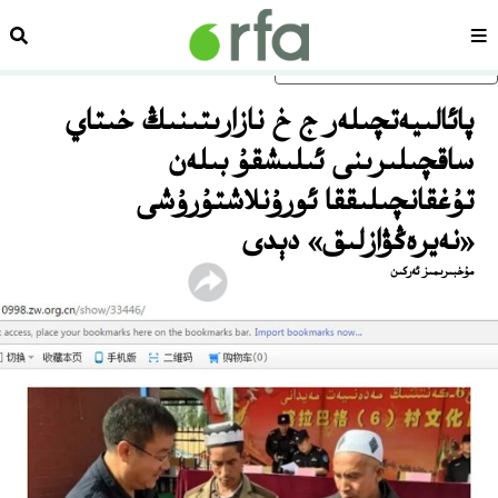
سەھىپە
ئىزد
ئاساسلىق مەزمۇنغا ئاتلاڭ
پائالىيەتچىلەر ج خ نازارىتىنىڭ خىتاي
ساقچىلىرىنى ئىلىشقۇ بىلەن
تۇغقانچىلىققا ئورۇنلاشتۇرۇشى
«نەيرەڭۋازلىق» دېدى
مۇخبىرىمىز ئەركىن