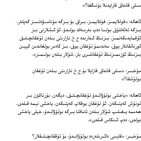
سىلى قانداق قارايدىلا بۇنىڭغا؟»
ئاھالە: «قوللايمىز، قوللايمىز. بىراق بۇ بىزگە مۇناسىۋەتسىز گەپلەر،
بىزگە تەئەللۇق بولسا دەپ بەرسەك بولىدۇ. ئۇ ئىشلارنى بىز
ئۇقمايدىكەنمىز. بىزنىڭ ئىدارىدە ج خ نازارىتى بىلەن تۇغقانچىلىق
ئورناتقانلار يوق. مەندىمۇ تۇغقان يوق. بىز كادىر بولغاندىن كېيىن
بىزنىڭ ئۆزىمىزنىڭ تۇغقانلىرى بار، شۇلار بىلەن بولىمىز».
مۇخبىر: «سىلى قانداق قارايلا بۇ ج خ نازارىتى بىلەن تۇغقان
بولۇشقا؟»
ئاھالە: «ياخشى بولۇۋاتىدۇ تۇغقانچىلىق، دېگەن. بۇرناكۈن بىر
تونۇش كەپتىكەن. ئۇ تۇغقان يوقلاپ كەپتىكەن، ياخشى نېمە قىلدى.
ھەممە يىغىلىپ شۇلار بىلەن تاماقتا بىرگە بولۇۋاتىدۇ، خېلى ياخشى
بولدى، دەپ ئىنكاس قىلدى».
مۇخبىر: «قايسى دائىرىلەردە بولۇۋاتىدۇ، بۇ تۇققانچىلىقلار؟