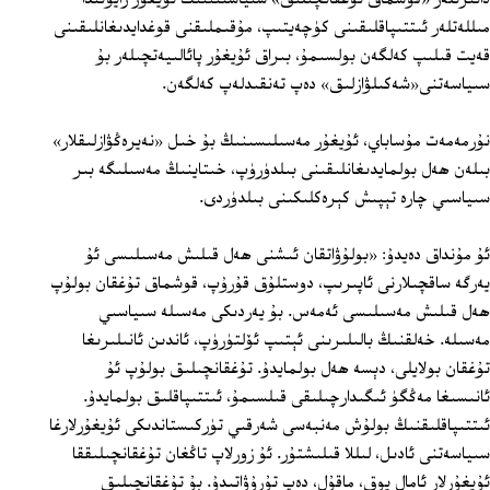
مىللەتلەر ئىتتىپاقلىقىنى كۈچەيتىپ، مۇقىملىقنى قوغدايدىغانلىقىنى
قەيت قىلىپ كەلگەن بولسىمۇ، بىراق ئۇيغۇر پائالىيەتچىلەر بۇ
سىياسەتنى«شەكىلۋازلىق» دەپ تەنقىدلەپ كەلگەن.
نۇرمەمەت مۇساباي، ئۇيغۇر مەسىلىسىنىڭ بۇ خىل «نەيرەڭۋازلىقلار»
بىلەن ھەل بولمايدىغانلىقىنى بىلدۈرۈپ، خىتاينىڭ مەسىلىگە بىر
سىياسىي چارە تېپىش كېرەكلىكىنى بىلدۈردى.
ئۇ مۇنداق دەيدۇ: «بولۇۋاتقان ئىشنى ھەل قىلىش مەسىلىسى ئۇ
يەرگە ساقچىلارنى ئاپىرىپ، دوستلۇق قۇرۇپ، قوشماق تۇغقان بولۇپ
ھەل قىلىش مەسىلىسى ئەمەس. بۇ يەردىكى مەسىلە سىياسىي
مەسىلە. خەلقنىڭ بالىلىرىنى ئېتىپ ئۆلتۈرۈپ، ئاندىن ئانىلىرىغا
تۇغقان بولايلى، دېسە ھەل بولمايدۇ. تۇغقانچىلىق بولۇپ ئۇ
ئانىسىغا مەڭگۈ ئىگىدارچىلىقى قىلسىمۇ، ئىتتىپاقلىق بولمايدۇ.
ئىتتىپاقلىقنىڭ بولۇش مەنبەسى شەرقىي تۈركىستاندىكى ئۇيغۇرلارغا
سىياسەتنى ئادىل، لىللا قىلىشتۇر. ئۇ زورلاپ تاڭغان تۇغقانچىلىققا
ئۇيغۇرلار ئامال يوق، ماقۇل، دەپ تۇرۇۋاتىدۇ. بۇ تۇغقانچىلىق