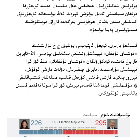
پۈتۈنلەي شەكىلۋازلىق. ھەقىقىي ھەل قىلىمەن، دېسە، ئۇيغۇرغا
بولغان سىياسىتى ئادىل بولۇشى كېرەك. ئەڭ بولمىغاندا ئۇيغۇرلۇق
كىملىكى بىلەن ياشاش ھوقۇقىنى بەرگەندە ئازراق دوستلۇقنىڭ
سىمۋوللىرى پەيدا بولىدۇ».
ئىلىشقۇ بازىرى، ئۇيغۇر ئاپتونوم رايونلۇق ج خ نازارىتىنىڭ
«قوشماق تۇغقان» تېپىشتۇرۇشتىكى نىشانلىق يېزىسى. 24-ئاپرېل
قاراباغ كەنتىدە ئۆتكۈزۈلگەن «قوشماق تۇغقانلار» نىڭ ئۆز ئارا
تېپىشىش مۇراسىمىدا، بايراق چىقىرىش، دۆلەت مارشى ئوقۇش،
تېررورچىلارغا قارشى قەتئىي كۈرەش قىلىپ، مىللەتلەر ئىتتىپاقلىقى
ۋە مۇقىملىقنى قوغداشقا قەسەم بېرىش، ئۆز ئارا سوغا تەقدىم قىلىش
پائالىيىتى ئۆتكۈزگەن.
ﻣﯘﻧﺎﺳﯩﯟﻩﺗﻠﯩﻚ ﺧﻪﯞﻩﺭ
سىياسەت