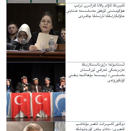
ئامېرىكا ئاۋام پالاتا ئەزالىرى ترامپ
ھۆكۈمىتىنى ئۇيغۇر مەسىلىسىدە خىتاينى
جاۋابكارلىققا تارتىشقا چاقىردى
ئىستانبۇلدا «ژۇرنالىستلارنىڭ
نەزىرىدىكى شەرقىي تۈركىستان
مەسىلىسى» تېمىسىدا مۇھاكىمە يىغىنى
ئۆتكۈزۈلدى
دوكتور ئاسپىرانت تاھىر مۇتەللىپ
قاھىرى: «دادام بىلەن كۆرۈشۈشكە