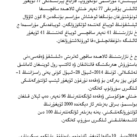
تېپىشىش» مۇراسىمى ئۆتكۈزۈپ، قاراباغ يېزىسىدىكى 77 ئۇيغۇر
ئائىلىنى يۇقىرىقى 77 نەپەر خىتاي ئالاھىدە ساقچىسىغا
تونۇشتۇرغان.بۇنىڭغا ئوخشاش مۇراسىم بۇنىڭدىن 8 كۈن ئاۋۋال
ئېلىشقۇنىڭ ئويباغ كەنتىدە ئۆتكۈزۈلگەن. ئويباغدىكى مۇراسىمدا ج
خ نازارىتىنىڭ 41 نەپەر ساقچىسى ئويباغ كەنتىنىڭ 41 ئۇيغۇر
ئائىلىگە «تۇغقانچىلىق»قا ئورۇنلاشتۇرۇلغان.
ج خ نازارىتىنىڭ ئالاھىدە ساقچى ئەترىتى «ئىلىشقۇ ۋەقەسى»نى
باستۇرۇش ھەرىكىتىگە قاتناشقان ۋە ئاكتىپ رول ئوينىغان ئامانلىق
تەشكىلاتى. ئۇنىڭ 2014‏‏-ئىيۇل 28‏-ئىيۇل كۈنى يەنى رامىزاننىڭ 1‏-
كۈنى يۈز بەرگەن بۇ ۋەقەدە نۇرغۇن ئۇيغۇر ئېتىپ ئۆلتۈرگەنلىكى
ئىلگىرى سۈرۈلۈپ كەلگەن.
خىتاي ھۆكۈمىتى ۋەقەدە ئۆلگەنلەرنىڭ 96 نەپەر، دەپ ئېلان قىلغان
بولسىمۇ، بىراق بەزىلەر ئاز دېگەندە 2000 ئۇيغۇرنىڭ
ئۆلتۈرۈلگەنلىكىنى، يەنە بەزىلەر ئۆلگەنلەرنىڭ 100 دىن
ئاشىدىغانلىقىنى ئىلگىرى سۈرۈپ كەلگەن.
2016‏-يىلى 10‏-ئايدا ئۇيغۇر ئاپتونوم رايونلۇق پارتكوم سېكرېتارى