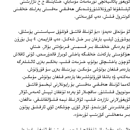
ئۇيغۇر پائالىيەتچى نۇرمەمەت مۇساباي، خىتاينىڭ ج خ نازارىتىنى
ئېلىشقۇغا ئورۇنلاشتۇرۇشىدىكى ھەقىقىي مەقسىتى يەرلىك خەلقىنى
كونترول قىلىش، دەپ كۆرسەتتى.
ئۇ مۇنداق دەيدۇ: «بۇ ئۇنىڭ قاتتىق قوللۇق سىياسىتىنى يۇمشاق،
يوشۇرۇن ئېلىپ بارغان بىر خىل شەكىل، دەپ قارايمەن. 4 يىل بۇرۇن
ئۇ يەردىكى خەلقنىڭ بىر قىسمىنى قىرىۋەتتى بۇلار. خىتاي
ھۆكۈمىتى ياركەنت خەلقىگە ياخشى ئوبراز قالدۇرمىدى. ئۇنى ئاقلاش
ئۈچۈن ياخشىچاق بولۇپ خىزمەت قىلىپ، بەلكىم بەزى ئائىلىلەرگە
ياردەم قىلغان بولۇشى مۇمكىن. يېزىنىڭ بەزى سۇ قۇرۇلۇش،
مەكتەپ ۋە باشقا قۇرۇلۇشلىرىغا ياردەم قىلغان بولۇشى مۇمكىن.
ئەمما ئۇنىڭ ھەقىقىي مەقسىتى بۇ رايونلارنى تېخىمۇ قاتتىق
مونوپول قىلىشتۇر. ساقچىلار ئۇ يەردە تۇغقان تېپىش ئەمەس،ئۇلار
ئۇيغۇرلارنى نازارەت قىلىپ، ئۇلارنىڭ نېمە قىلىۋاتقانلىقى، ماڭغان،
تۇرغانلىرىنى كۆزىتىدۇ. ئۇلار ئۆزى چۈشكەن ئۆي ئارقىلىق پۈتۈن
بىر مەھەللىنى كۆزىتىپ تۇرىدۇ».
دائىرىلەر «قوشماق تۇغقانچىلىق» سىياسىتىنىڭ ئۇيغۇر رايونىدا