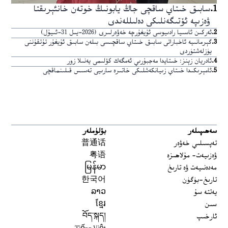
1
.
سابىق خىتاي ساقچى جاڭ يابونىڭ خوتەن خانئېرىقتا
ۋەزىپە ئۆتىگەنلىكى دەلىللەندى
2
.
ئەركىن ئاسىيا رادىيوسى ئۇيغۇرچە خەۋەرلىرى (2026-يىل 31-ئىيۇل)
3
.
گېرمانىيە ئاخباراتى سابىق خىتاي ساقچىسى بىلەن سابىق ئۇيغۇر تۇتقۇننى
يۈزلەشتۈردى
4
.
ئادريان زېنز: خىتايدا مەجبۇرىي ئەمگەك كۆلىمى يەنىلا زور
5
.
ئامېرىكىدا خىتاي زىيانكەشلىكى خاتىرە سارىيى تەسىس قىلىنماقچى
سەھىپىلەر
بۆلۈملەر
تەپسىلىي خەۋەر
普通话
ۋەزىيەت- مۇلاھىزە
粤语
مەدەنىيەت ۋە تارىخ
မြန်မာ
تارىخ-بۈگۈن
한국어
يەتتە سۇ
ລາວ
سىن
ខ្មែរ
ئارخىپ
བོད་སྐད།