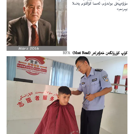
مۇۋەپپەق بولدۇم، ئەمما كۆڭلۈم يەنىلا
يېرىم»
كۆپ كۆرۈلگەن خەۋەرلەر (Most Read)
RFA