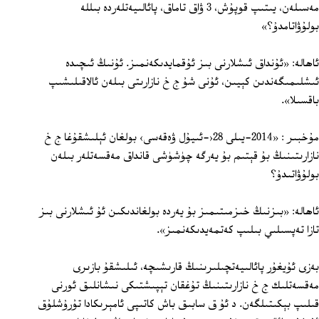
مەسىلەن، يىتىپ قوپۇش، 3 ۋاق تاماق، پائالىيەتلەردە بىللە
بولۇۋاتامدۇ؟»
ئاھالە: «ئۇنداق ئىشلارنى بىز ئۇقمايدىكەنمىز. ئۇنىڭ ئىچىدە
ئىشلىمىگەندىن كېيىن، ئۇنى شۇ ج خ نازارىتى بىلەن ئالاقىلىشىپ
باقسىلا».
مۇخبىر : «2014-يىلى 28‹‏-ئىيۇل ۋەقەسى› بولغان ‏ئېلىشقۇغا ج خ
نازارىتىنىڭ بۇ قېتىم بۇ يەرگە چۈشۈشى قانداق مەقسەتلەر بىلەن
بولۇۋاتىدۇ؟
ئاھالە: «بىزنىڭ خىزمىتىمىز بۇ يەردە بولغاندىكىن ئۇ ئىشلارنى بىز
تازا تەپسىلىي بىلىپ كەتمەيدىكەنمىز».
بەزى ئۇيغۇر پائالىيەتچىلىرىنىڭ قارىشىچە، ئىلىشقۇ بازىرى
مەقسەتلىك ج خ نازارىتىنىڭ تۇغقان تېپىشتىكى نىشانلىق ئورنى
قىلىپ بېكىتىلگەن. د ئۇ ق سابىق باش كاتىپى ئامېرىكادا تۇرۇشلۇق