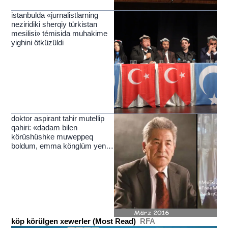
istanbulda «jurnalistlarning
neziridiki sherqiy türkistan
mesilisi» témisida muhakime
yighini ötküzüldi
doktor aspirant tahir mutellip
qahiri: «dadam bilen
körüshüshke muweppeq
boldum, emma könglüm yenila
yérim»
köp körülgen xewerler (Most Read)
RFA