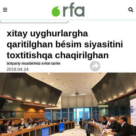
sehipe
izd
asasliq mezmungha atlang
xitay uyghurlargha
qaritilghan bésim siyasitini
toxtitishqa chaqirilghan
ixtiyariy muxbirimiz erkin tarim
2018.04.24