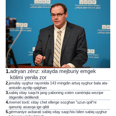
1
.
adryan zénz: xitayda mejburiy emgek
kölimi yenila zor
2
.
jenubiy uyghur rayonida 143 mingdin artuq oyghur bala ata-
anisidin ayrilip qalghan
3
.
sabiq xitay saqchi jang yaboning xoten xanériqta wezipe
ötigenliki delillendi
4
.
memet toxti: xitay chet ellerge sozghan ”uzun qoli“ni
qanuniy asasqa ige qildi
5
.
gérmaniye axbarati sabiq xitay saqchisi bilen sabiq uyghur