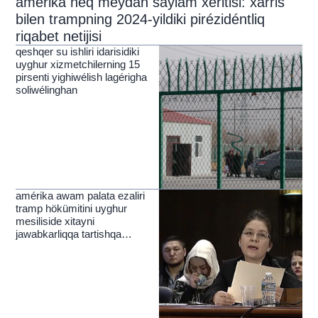
amérika neq meydan saylam xeritisi: xarris
bilen trampning 2024-yildiki pirézidéntliq
riqabet netijisi
qeshqer su ishliri idarisidiki
uyghur xizmetchilerning 15
pirsenti yighiwélish lagérigha
soliwélinghan
amérika awam palata ezaliri
tramp hökümitini uyghur
mesiliside xitayni
jawabkarliqqa tartishqa
chaqirdi