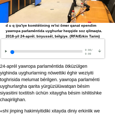
d u q ijra'iye komitétining re'isi ömer qanat ependim
yawropa parlaméntida uyghurlar heqqide soz qilmaqta.
2018-yil 24-aprél. biryussél, bélgiye.
(RFA/Erkin Tarim)
0:00
/
0:00
24-aprél yawropa parlaméntida ötküzülgen
yighinda uyghurlarning nöwettiki éghir weziyiti
toghrisida melumat bérilgen. yawropa parlaménti
uyghurlargha qarita yürgüzülüwatqan bésim
siyasitini toxtitish üchün xitaygha bésim ishlitishke
chaqirilghan.
«shi jinping hakimiyitidiki xitayda diniy erkinlik we