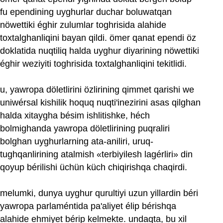
fu ependining uyghurlar duchar boluwatqan
nöwettiki éghir zulumlar toghrisida alahide
toxtalghanliqini bayan qildi. ömer qanat ependi öz
doklatida nuqtiliq halda uyghur diyarining nöwettiki
éghir weziyiti toghrisida toxtalghanliqini tekitlidi.
u, yawropa döletlirini özlirining qimmet qarishi we
uniwérsal kishilik hoquq nuqti'inezirini asas qilghan
halda xitaygha bésim ishlitishke, héch
bolmighanda yawropa döletlirining puqraliri
bolghan uyghurlarning ata-aniliri, uruq-
tughqanlirining atalmish «terbiyilesh lagérliri» din
qoyup bérilishi üchün küch chiqirishqa chaqirdi.
melumki, dunya uyghur qurultiyi uzun yillardin béri
yawropa parlaméntida pa'aliyet élip bérishqa
alahide ehmiyet bérip kelmekte. undaqta, bu xil