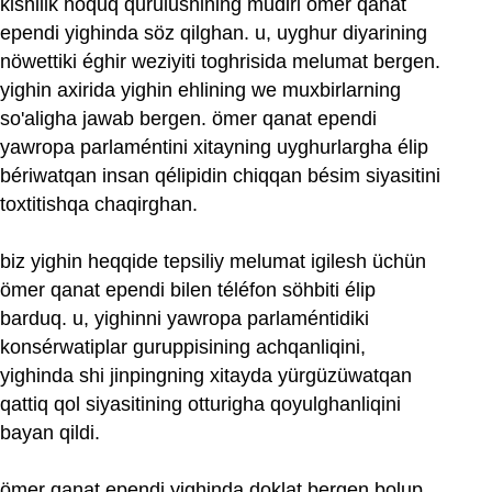
kishilik hoquq qurulushining mudiri ömer qanat
ependi yighinda söz qilghan. u, uyghur diyarining
nöwettiki éghir weziyiti toghrisida melumat bergen.
yighin axirida yighin ehlining we muxbirlarning
so'aligha jawab bergen. ömer qanat ependi
yawropa parlaméntini xitayning uyghurlargha élip
bériwatqan insan qélipidin chiqqan bésim siyasitini
toxtitishqa chaqirghan.
biz yighin heqqide tepsiliy melumat igilesh üchün
ömer qanat ependi bilen téléfon söhbiti élip
barduq. u, yighinni yawropa parlaméntidiki
konsérwatiplar guruppisining achqanliqini,
yighinda shi jinpingning xitayda yürgüzüwatqan
qattiq qol siyasitining otturigha qoyulghanliqini
bayan qildi.
ömer qanat ependi yighinda doklat bergen bolup