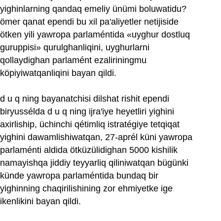
yighinlarning qandaq emeliy ünümi boluwatidu?
ömer qanat ependi bu xil pa'aliyetler netijiside
ötken yili yawropa parlaméntida «uyghur dostluq
guruppisi» qurulghanliqini, uyghurlarni
qollaydighan parlamént ezaliriningmu
köpiyiwatqanliqini bayan qildi.
d u q ning bayanatchisi dilshat rishit ependi
biryussélda d u q ning ijra'iye heyetliri yighini
axirliship, üchinchi qétimliq istratégiye tetqiqat
yighini dawamlishiwatqan, 27-aprél küni yawropa
parlaménti aldida ötküzülidighan 5000 kishilik
namayishqa jiddiy teyyarliq qiliniwatqan bügünki
künde yawropa parlaméntida bundaq bir
yighinning chaqirilishining zor ehmiyetke ige
ikenlikini bayan qildi.