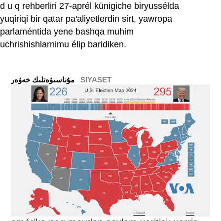
d u q rehberliri 27-aprél künigiche biryussélda
yuqiriqi bir qatar pa'aliyetlerdin sirt, yawropa
parlaméntida yene bashqa muhim
uchrishishlarnimu élip baridiken.
SIYASET
ﻣﯘﻧﺎﺳﯩﯟﻩﺗﻠﯩﻚ ﺧﻪﯞﻩﺭ