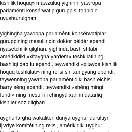
kishilik hoquq» mawzuluq yighinni yawropa
parlaménti konsérwatip guruppisi teripidin
uyushturulghan.
yighingha yawropa parlaménti konsérwatiplar
guruppining mesulliridin doktor béldér ependi
riyasetchilik qilghan. yighinda bash shtabi
amérikidiki «xitaygha yardem» teshkilatining
bashliqi bab fu ependi, teywendiki «xitayda kishilik
hoquq teshkilati» ning re'isi sin xungyang ependi,
teywenning yawropa parlaméntidiki bash elchisi
harry séng ependi, teywendiki «shéng mingti
fondi» ning mesuli ili chingyü xanim qatarliq
kishiler soz qilghan.
uyghurlargha wakaliten dunya uyghur qurultiyi
ijra'iye komitétining re'isi, amérikidiki uyghur