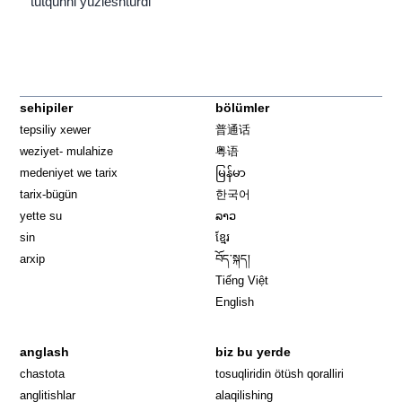
tutqunni yüzleshtürdi
sehipiler
bölümler
tepsiliy xewer
普通话
weziyet- mulahize
粤语
medeniyet we tarix
မြန်မာ
tarix-bügün
한국어
yette su
ລາວ
sin
ខ្មែរ
arxip
བོད་སྐད།
Tiếng Việt
English
anglash
biz bu yerde
Opens in 
chastota
tosuqliridin ötüsh qoralliri
anglitishlar
alaqilishing