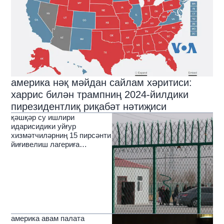
америка нәқ мәйдан сайлам хәритиси:
харрис билән трампниң 2024-йилдики
пирезидентлиқ риқабәт нәтиҗиси
қәшқәр су ишлири
идарисидики уйғур
хизмәтчиләрниң 15 пирсәнти
йиғивелиш лагериға
соливелинған
америка авам палата