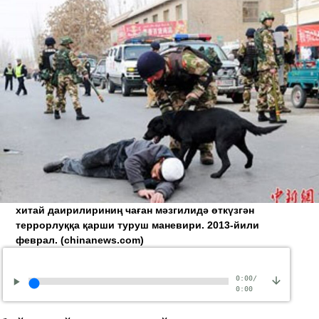
хитай даирилириниң чаған мәзгилидә өткүзгән
террорлуққа қарши туруш маневири. 2013-йили
феврал.
(chinanews.com)
0:00
/
0:00