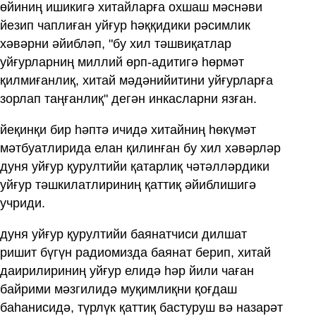
өйиниң ишикигә хитайларға охшаш мәснәви
йезип чаплиған уйғур һәққидики рәсимлик
хәвәрни әйибләп, "бу хил тәшвиқатлар
уйғурларниң миллий өрп-адитигә һөрмәт
қилмиғанлиқ, хитай мәдәнийитини уйғурларға
зорлап таңғанлиқ" дегән инкасларни язған.
йеқинқи бир һәптә ичидә хитайниң һөкүмәт
мәтбуатлирида елан қилинған бу хил хәвәрләр
дуня уйғур қурултийи қатарлиқ чәтәлләрдики
уйғур тәшкилатлириниң қаттиқ әйиблишигә
учриди.
дуня уйғур қурултийи баянатчиси дилшат
ришит бүгүн радиомизда баянат берип, хитай
даирилириниң уйғур елидә һәр йили чаған
байрими мәзгилидә муқимлиқни қоғдаш
баһанисидә, түрлүк қаттиқ бастуруш вә назарәт