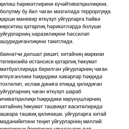
қилиш һәрикәтлирини күчәйтиватқанлиқини,
болупму бу йил чаған мәзгилидә террорлуққа
қарши маневир өткүзүп уйғурларға һәйвә
көрситиш қатарлиқ һәрикәтләрдә болуши
уйғурларниң наразилиқини һәссиләп
ашуридиғанлиқини тәкитлиди.
баянатчи дилшат ришит, хитайниң мәркизи
телевизийә истансиси қатарлиқ һөкүмәт
мәтбуатлирида берилгән уйғурларниң чаған
өткүзгәнлики һәққидики хәвәрләр һәққидә
тохтилип, ислам диниға етиқад қилидиған
уйғурларниң чаған өткүзүп шараб
ичиватқанлиқи һәққидики көрүнүшләрниң
хитайниң һөкүмәт тәшвиқат васитилиридә
ашкара тәшвиқ қилиниши, уйғурларға хитай
мәдәнийитини теңип уйғурларниң миллий
кимликини йоқитишқа урунғанлиқ дәп