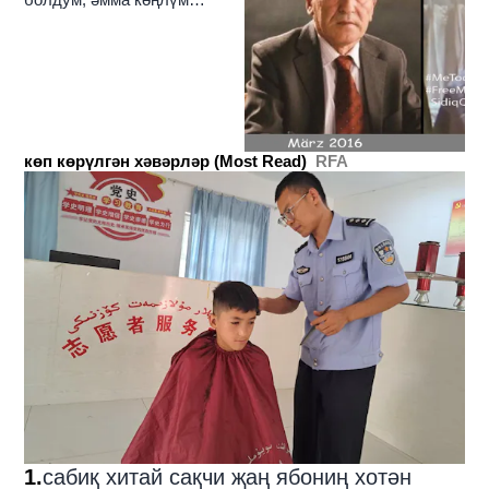
йәнила йерим"
көп көрүлгән хәвәрләр (Most Read)
RFA
1
.
сабиқ хитай сақчи җаң ябониң хотән