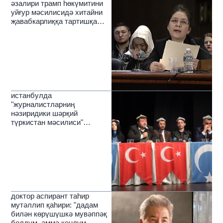
әзалири трамп һөкүмитини
уйғур мәсилисидә хитайни
җавабкарлиққа тартишқа
чақирди
истанбулда
"журналистларниң
нәзиридики шәрқий
түркистан мәсилиси"
темисида муһакимә йиғини
өткүзүлди
доктор аспирант таһир
мутәллип қаһири: "дадам
билән көрүшүшкә мувәппәқ
болдум, әмма көңлүм