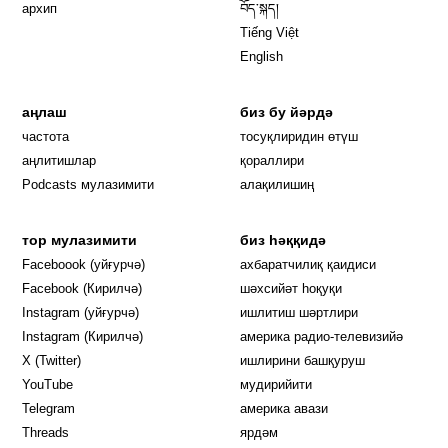
архип
བོད་སྐད།
Tiếng Việt
English
аңлаш
биз бу йәрдә
частота
тосуқлиридин өтүш
Opens in new window
аңлитишлар
қораллири
Podcasts мулазимити
алақилишиң
тор мулазимити
биз һәққидә
Opens in new window
Faceboook (уйғурчә)
ахбаратчилиқ қаидиси
Opens in new window
Facebook (Кирилчә)
шәхсийәт һоқуқи
Opens in new window
Instagram (уйғурчә)
ишлитиш шәртлири
Opens in new window
Instagram (Кирилчә)
америка радио-телевизийә
Opens in new window
X (Twitter)
ишлирини башқуруш
Opens in new window
Opens in new window
YouTube
мудирийити
Opens in new window
Opens in new windo
Telegram
америка авази
Opens in new window
Threads
ярдәм