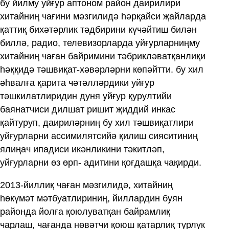
бу йилму уйғур аптоном район даирилири
хитайниң чағини мәзгилидә һәрқайси җайларда
қаттиқ бихәтәрлик тәдбирини күчәйтиш билән
биллә, радио, телевизорларда уйғурларниңму
хитайниң чаған байримини тәбрикләватқанлиқи
һәққидә тәшвиқат-хәвәрләрни көпәйтти. бу хил
әһвалға қарита чәтәлләрдики уйғур
тәшкилатлиридин дуня уйғур қурултийи
баянатчиси дилшат ришит җиддий инкас
қайтуруп, даириләрниң бу хил тәшвиқатлири
уйғурларни ассимилятсийә қилиш сияситиниң
ялиңач ипадиси икәнликини тәкитләп,
уйғурларни өз өрп- адитини қоғдашқа чақирди.
2013-йиллиқ чаған мәзгилидә, хитайниң
һөкүмәт мәтбуатлириниң, йиллардин буян
районда йолға қоюлуватқан байрамлиқ
чарлаш, чағанда нөвәтчи қоюш қатарлиқ түрлүк