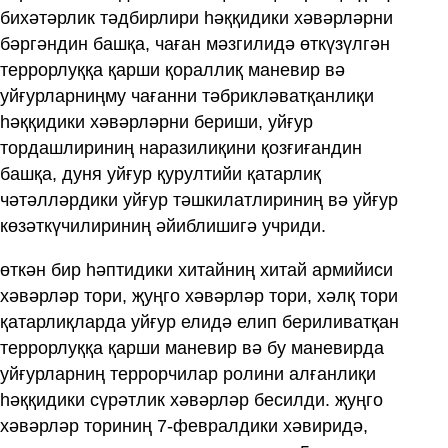
бихәтәрлик тәдбирлири һәққидики хәвәрләрни
бәргәндин башқа, чаған мәзгилидә өткүзүлгән
террорлуққа қарши қораллиқ маневир вә
уйғурларниңму чағанни тәбрикләватқанлиқи
һәққидики хәвәрләрни бериши, уйғур
тордашлириниң наразилиқини қозғиғандин
башқа, дуня уйғур қурултийи қатарлиқ
чәтәлләрдики уйғур тәшкилатлириниң вә уйғур
көзәткүчилириниң әйиблишигә учриди.
өткән бир һәптидики хитайниң хитай армийиси
хәвәрләр тори, җуңго хәвәрләр тори, хәлқ тори
қатарлиқларда уйғур елидә елип бериливатқан
террорлуққа қарши маневир вә бу маневирда
уйғурларниң террорчилар ролини алғанлиқи
һәққидики сүрәтлик хәвәрләр бесилди. җуңго
хәвәрләр ториниң 7-февралдики хәвиридә,