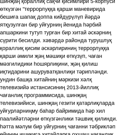
шинҗаң қораллиқ сақчи қисимлири 5-корпуси
өткүзгән "террорлуққа қарши маневирида
бешиға шапақ доппа кийдүрүлүп йәрдә
ятқузулған бир уйғурниң йенида һәрбий
апшаркини тутуп турған бир хитай әскәрниң
сүрити бесилди. хәвәрдә районда турушлуқ
қораллиқ қисим әскәрлириниң террорлуққа
қарши әмили җәң мәшиқи өткүзүп, чаған
мәзгилидики һошярлиқини, җәң қилиш
иқтидарини ашуруватқанлиқи тәрипләнди.
ундин башқа хитайниң мәркизи хәлқ
телевизийә истансисиниң 2013-йиллиқ
чағанлиқ программисида, шинҗаң
телевизийиси, шинҗаң гезити қатарлиқларда
уйғурларниңму баһар байримида һәр хил
паалийәтләрни өткүзгәнлики тәшвиқ қилинди.
һәтта мәлум бир уйғурниң чағанни тәбрикләп
өйиниң ишикигә хитайларға охшаш чағанлиқ