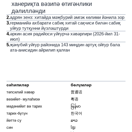
ханериқта вәзипә өтигәнлики
дәлилләнди
2
.
адрян зенз: хитайда мәҗбурий әмгәк көлими йәнила зор
3
.
германийә ахбарати сабиқ хитай сақчиси билән сабиқ
уйғур тутқунни йүзләштүрди
4
.
әркин асия радийоси уйғурчә хәвәрлири (2026-йил 31-
июл)
5
.
җәнубий уйғур районида 143 миңдин артуқ ойғур бала
ата-анисидин айрилип қалған
сәһипиләр
бөлүмләр
тәпсилий хәвәр
普通话
вәзийәт- мулаһизә
粤语
мәдәнийәт вә тарих
မြန်မာ
тарих-бүгүн
한국어
йәттә су
ລາວ
син
ខ្មែរ