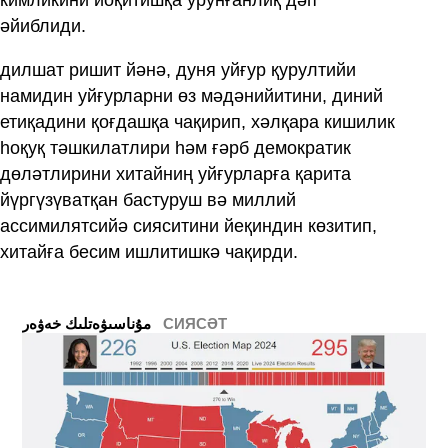
әйиблиди.
дилшат ришит йәнә, дуня уйғур қурултийи
намидин уйғурларни өз мәдәнийитини, диний
етиқадини қоғдашқа чақирип, хәлқара кишилик
һоқуқ тәшкилатлири һәм ғәрб демократик
дөләтлирини хитайниң уйғурларға қарита
йүргүзүватқан бастуруш вә миллий
ассимилятсийә сияситини йеқиндин көзитип,
хитайға бесим ишлитишкә чақирди.
СИЯСӘТ
ﻣﯘﻧﺎﺳﯩﯟﻩﺗﻠﯩﻚ ﺧﻪﯞﻩﺭ