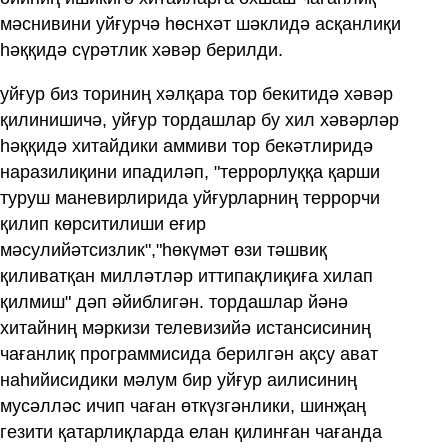
мәснивини уйғурчә һөснхәт шәклидә асқанлиқи
һәққидә сүрәтлик хәвәр берилди.
уйғур биз ториниң хәлқара тор бекитидә хәвәр
қилинишичә, уйғур тордашлар бу хил хәвәрләр
һәққидә хитайдики аммиви тор бекәтлиридә
наразилиқини ипадиләп, "террорлуққа қарши
туруш маневирлирида уйғурларниң террорчи
қилип көрситилиши еғир
мәсулийәтсизлик","һөкүмәт өзи тәшвиқ
қиливатқан милләтләр иттипақлиқиға хилап
қилмиш" дәп әйиблигән. тордашлар йәнә
хитайниң мәркизи телевизийә истансисиниң
чағанлиқ программисида берилгән ақсу ават
наһийисидики мәлум бир уйғур аилисиниң
мусәлләс ичип чаған өткүзгәнлики, шинҗаң
гезити қатарлиқларда елан қилинған чағанда