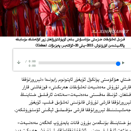
قىزىل تەشۋىقات خىزمىتى مۇناسىۋىتى بىلەن ئۇيۇشتۇرۇلغان زور كۆلەملىك مۇسابىقە
پائالىيىتىدىن كۆرۈنۈش. 2015-يىلى 20-ئۆكتەبىر، پەيزىۋات.
(Xinhua)
/
0:00
0:00
خىتاي ھۆكۈمىتى پۈتكۈل ئۇيغۇر ئاپتونوم رايونىدا «تېررورلۇققا
قارشى تۇرۇش مەدەنىيەت تەشۋىقات ھەرىكىتى» قوزغاشنى قارار
قىلغان. ئۇنىڭ مەقسىتى مەدەنىيەت-سەنئەت ئارقىلىق خىتاينىڭ
تېررورلۇققا قارشى تۇرۇش قانۇنىنى تەشۋىق قىلىپ، ئۇيغۇر
جەمئىيىتىنىڭ تېررورلۇققا قارشى مۇقىملىق ئېڭىنى ئۆستۈرۈشكەن.
بۇ خىتاينىڭ بۇنىڭدىن بۇرۇن قانات يايدۇرۇپ كەلگەن مەدەنىيەت-
سەنئەت ئارقىلىق «دىنىي ئاشقۇنلۇققا»تاقابىل تۇرۇش ھەرىكىتىدىن