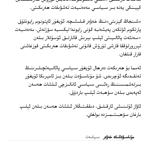
كېيىنكى يەنە بىر سىياسىي مەدەنىيەت تەشۋىقات ھەرىكىتى.
«شىنجاڭ گېزىتى»نىڭ خەۋەر قىلىشىچە، ئۇيغۇر ئاپتونوم رايونلۇق
پارتكوم ئۆتكەن پەيشەنبە كۈنى رايوندا لېكسىيە سۆزلەش، مەدەنىيەت
-سەنئەت پائالىيىتى ئېلىپ بېرىش قاتارلىق ئۇسۇللار بىلەن
تېررورلۇققا قارشى تۇرۇش قانۇنى تەشۋىقات ھەرىكىتى قوزغاشنى
قارار قىلغان.
ئەمما بۇ ھەرىكەت دەرھال ئۇيغۇر سىياسىي پائالىيەتچىلىرىنىڭ
تەنقىدىگە ئۇچرىدى. شۇ مۇناسىۋەت بىلەن بىز ئامېرىكا ئۇيغۇر
بىرلەشمىسىنىڭ رەئىسى سىياسىي ئانالىزچى ئىلشات ھەسەن
ئەپەبدى بىلەن سۆھبەت ئېلىپ باردۇق.
ئاۋاز ئۇلىنىشى ئارقىلىق، دىققىتىڭلار ئىلشات ھەسەن بىلەن ئېلىپ
بارغان سۆھبىتىمىزدە بولغاي.
ﻣﯘﻧﺎﺳﯩﯟﻩﺗﻠﯩﻚ ﺧﻪﯞﻩﺭ
سىياسەت