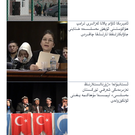
ئامېرىكا ئاۋام پالاتا ئەزالىرى ترامپ
ھۆكۈمىتىنى ئۇيغۇر مەسىلىسىدە خىتاينى
جاۋابكارلىققا تارتىشقا چاقىردى
ئىستانبۇلدا «ژۇرنالىستلارنىڭ
نەزىرىدىكى شەرقىي تۈركىستان
مەسىلىسى» تېمىسىدا مۇھاكىمە يىغىنى
ئۆتكۈزۈلدى