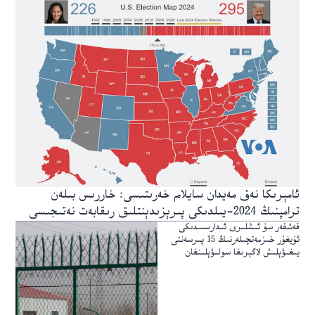
ئامېرىكا نەق مەيدان سايلام خەرىتىسى: خاررىس بىلەن
ترامپنىڭ 2024-يىلدىكى پىرېزىدېنتلىق رىقابەت نەتىجىسى
قەشقەر سۇ ئىشلىرى ئىدارىسىدىكى
ئۇيغۇر خىزمەتچىلەرنىڭ 15 پىرسەنتى
يىغىۋېلىش لاگېرىغا سولىۋېلىنغان