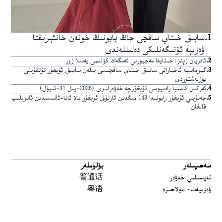
1
.
سابىق خىتاي ساقچى جاڭ يابونىڭ خوتەن خانئېرىقتا
ۋەزىپە ئۆتىگەنلىكى دەلىللەندى
2
.
ئادريان زېنز: خىتايدا مەجبۇرىي ئەمگەك كۆلىمى يەنىلا زور
3
.
گېرمانىيە ئاخباراتى سابىق خىتاي ساقچىسى بىلەن سابىق ئۇيغۇر تۇتقۇننى
يۈزلەشتۈردى
4
.
ئەركىن ئاسىيا رادىيوسى ئۇيغۇرچە خەۋەرلىرى (2026-يىل 31-ئىيۇل)
5
.
جەنۇبىي ئۇيغۇر رايونىدا 143 مىڭدىن ئارتۇق ئويغۇر بالا ئاتا-ئانىسىدىن ئايرىلىپ
قالغان
سەھىپىلەر
بۆلۈملەر
تەپسىلىي خەۋەر
普通话
ۋەزىيەت- مۇلاھىزە
粤语
مەدەنىيەت ۋە تارىخ
မြန်မာ
تارىخ-بۈگۈن
한국어