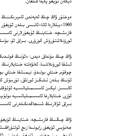
دېگەن تۇيغۇ پەيدا قىلغان.
دوختۇر ۋاڭ چىڭ ئەپەندى ئامېرىكىنىڭ ن
1960‏-يىللاردا ئاتا-ئانىسى بىلەن ئۇي
قارىشىچە، خىتاينىڭ ئۇيغۇرلارنى ئاسسىم
ئورۇنلاشتۇرۇش كوزۇرى. بىراق ئۇ، بۇنىڭ 
ۋاڭ چىڭ مۇنداق دېدى: «ئۇنىڭ قولىدىكى
ئىشقا ئورۇنلاشسا، ئەلۋەتتە خىتايلارنىڭ
چوقۇم خىتاي بولىدۇ. نېمىشقا خىتاي بول
ئۇنىڭ بىلەن تىلىڭىز ئورتاق، تۇرمۇش ئاد
ئالىسىز. لېكىن ئاسسىمىلياتسىيە ئۇتۇقلۇ
ئۆزى خىتايلارغا ئاسسىمىلياتسىيە بولۇپ
بىراق ئۇلارنىڭ شىنجاڭدىكىلەرنى ئاسسى
ۋاڭ چىڭنىڭ قارىشىچە، خىتاينىڭ ئۇيغۇر
جەنۇبىي ئۇيغۇر رايونىدا زىچ ئولتۇراقل
تارىخى. بىز جەنۇبىي ئۇيغۇر رايونىنى ئال