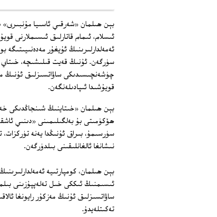
بېن ھىلمان «شەرقىي ئاسىيا مۇنبىرى» دى
ئىسلام، ئىمام قاتارلىق ئىسىملارنى قويۇ
ئەمەلدارلىرىنىڭ ئۇيغۇر مەدەنىيىتىگە ب
سۈرگەن. ئۇنىڭ قەيت قىلىشىچە، خىتاي ئە
چۈشەنچىسىدىكى ساۋاتسىزلىق ئۇنىڭ م
قويۇشىدا ئىپادىلەنگەن.
بېن ھىلمان «خىتاينىڭ شىنجاڭدىكى خەت
ھۆكۈمىتى بۇ بەلگىلىمىنى «دىنىي ئاشقۇ
سۈرسىمۇ، بىراق ئۇنىڭدا يەنە تۈركزات، 
نىشانغا ئالغانلىقىنى بىلدۈرگەن.
بېن ھىلمان، كومپارتىيە ئەمەلدارلىرىن
ئىسىمنىڭ ئىككى خىل تەلەپپۇزىنى بىلمە
ساۋاتسىزلىق ئۇنىڭ مەزكۇر رايونغا ئالاقى
تەكىتلەيدۇ.