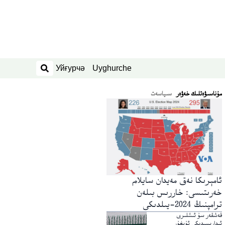
Уйғурчә
Uyghurche
ئىزدەش
ﻣﯘﻧﺎﺳﯩﯟﻩﺗﻠﯩﻚ ﺧﻪﯞﻩﺭ
سىياسەت
ئامېرىكا نەق مەيدان سايلام
خەرىتىسى: خاررىس بىلەن
ترامپنىڭ 2024-يىلدىكى
پىرېزىدېنتلىق رىقابەت نەتىجىسى
قەشقەر سۇ ئىشلىرى
ئىدارىسىدىكى ئۇيغۇر