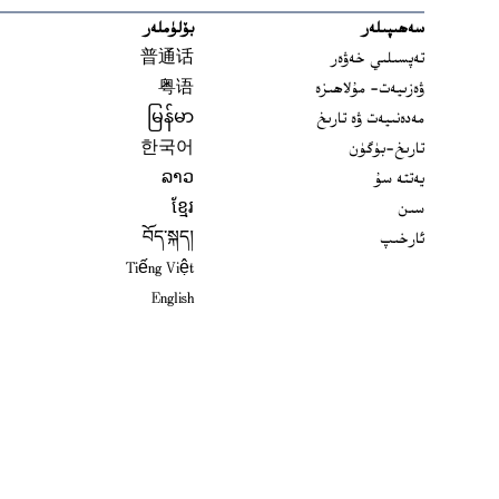
سەھىپىلەر
بۆلۈملەر
تەپسىلىي خەۋەر
普通话
ۋەزىيەت- مۇلاھىزە
粤语
مەدەنىيەت ۋە تارىخ
မြန်မာ
تارىخ-بۈگۈن
한국어
يەتتە سۇ
ລາວ
سىن
ខ្មែរ
ئارخىپ
བོད་སྐད།
Tiếng Việt
English