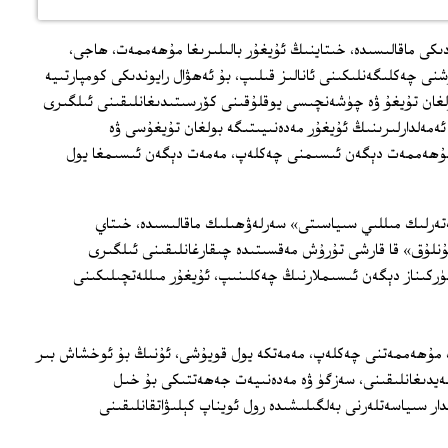
كى ماقالىسىدە، خىتاينىڭ ئۇيغۇر بالىلىرىغا مۇھەممەت، ھاجى،
شنى چەكلىگەنلىكىنى ئانالىز قىلىپ، بۇ ئەھۋال رايوندىكى كومپارتىيە
ولغان تۇيغۇ ۋە چۈشەنچىسى يوقلۇقىنى كۆرسىتىدىغانلىقىنى ئىلگىرى
مەلدارلىرىنىڭ ئۇيغۇر مەدەنىيىتىگە بولغان تۇيغۇسى ۋە
ۇھەممەت دېگەن ئىسىمنى چەكلەپ، مەمەت دېگەن ئىسىمغا يول
ەرلىك مىللىي سىياسىتى» سەرلەۋھىلىك ماقالىسىدە، خىتاي
نلۇق» قا قارشى تۇرۇش مەقسىتىدە چىقارغانلىقىنى ئىلگىرى
تۈركىناز دېگەن ئىسىملارنىڭ چەكلىنىپ، ئۇيغۇر مىللەتچىلىكىنى
ىڭ مۇھەممەتنى چەكلەپ، مەمەتكە يول قويۇشى، ئۇنىڭ بۇ ئوخشاش بىر
يدىغانلىقىنى، سەزگۈ ۋە مەدەنىيەت جەھەتتىكى بۇ خىل
دار سىياسەتلەرنى بەلگىلىشىدە رول ئويناپ كېلىۋاتقانلىقىنى