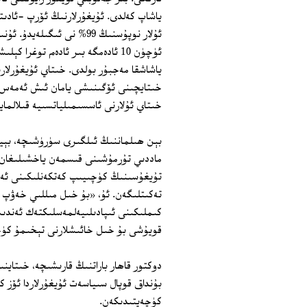
ياشاپ كەلدى. ئۇيغۇرلارنىڭ ئۆرپ ‏-ئادىت
ئۇلار نوپۇسنىڭ 99% نى ئى
ياشاشقا مەجبۇر بولدى. خىتاي ئۇيغۇرلار
خىتايچىنى ئۆگىنىشى يامان ئىش ئەمەس. ئ
خىتاي ئۇلارنى ئاسسىمىلياتسىيە قىلالماي
بېن ھىلماننىڭ ئىلگىرى سۈرۈشىچە، بېي
ماددىي تۇرمۇشىنى قىسمەن ياخشىلىغان بو
تۇيغۇسىنىڭ كۈچىيىپ كەتكەنلىكىنى ئەسك
تەكىتلىگەن. ئۇ، «بۇ خىل مىللىي خەۋپ ت
قويۇشى بۇ خىل خائىشلارنى تېخىمۇ كۈچە
دوكتور قاھار باراتنىڭ قارىشىچە، خىتاي
بۇنداق قوپال سىياسەت ئۇيغۇرلاردا ئۆز 
كۈچەيتىدىكەن.