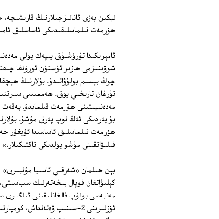
لېكىن بەزى ئانالىزچىلارنىڭ قارىشىچە، 
ھۆرمەت قىلماسلىقىدىكى ئاساسلىق ئامى
ئامېرىكىدا تۇرۇشلۇق يىپەك يولى مەدەنى
شوۋىنىزمى ھازىر ئۈستۈن ئورۇنغا چىقتى.
چوڭ بېسىم بولۇۋاتىدۇ. بۇلارنىڭ ھېچقاچ
تۇرغان تارىخىي يوق. ھەممىسى سىرتتىن 
مەدەنىيىتىنى ھۆرمەت قىلمايدۇ. پەقەت ئ
بۇ يەردىكى ئەڭ تۈپ پەرق مۇشۇ. بۇلارن
ھۆرمەت قىلماسلىق ئاساسىدا ئۇيغۇر خەل
قىلىۋاتقىنى مۇشۇ يولدىكى تاكتىكىلار.»
بېن ھىلمان «شەرقىي ئاسىيا مۇنبىرى» دىك
كېلىۋاتقان قوپال بىخەتەرلىك سىياسىتى، 
مەنبەسى بولۇپ قالغانلىقىنى ئىلگىرى سۈ
ئۆزلىرىنى 2‏‏-سىنىپ ۋەتەنداش، 