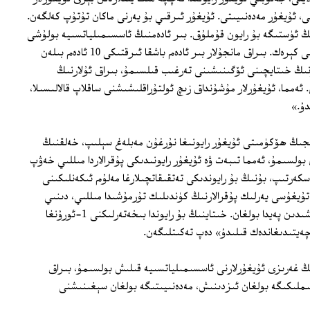
ى، ئۇيغۇر مەدەنىيىتى. ئۇيغۇر ئىرقىي بۇ يەرنى ماكان تۇتۇپ كەلگەن.
گىلەيدۇ. ئۇنىڭ ئۈستىگە بۇ رايون قۇملۇق. بىر ئادەمنىڭ ئاسسىمىلياتسىيە بولۇشى
ئۈچۈن 10 ئادەمگە بىر ئادەم توغرا كېلىشى كېرەك. بىراق مانجۇلار بىر ئادەم باشقا ئىرقتىكى 10 ئادەم بىلەن
نىڭ خىتايچىنى ئۆگىنىشىنى تەرغىب قىلسىمۇ، بىراق ئۇلارنىڭ
ەمما، ئۇيغۇرلار مۇشۇنداق زىچ ئولتۇراقلىشىشنى ساقلاپ قالالىسىلا،
دۇ.»
جىڭ ھۆكۈمىتى ئۇيغۇر رايونىغا نۇرغۇن مەبلەغ سېلىپ، خەلقنىڭ
لسىمۇ، ئەمما تىبەت ۋە ئۇيغۇر رايونىدىكى پۇقرالاردا مىللىي خەۋپ
ەرتىپ، بۇنىڭ بۇ رايوندىكى تەتقىقاتچىلارغا مەلۇم ئىكەنلىكىنى
ۇيغۇسى يەرلىك پۇقرالارنىڭ كۈندىلىك تۇرمۇشىدا مىللىي، دىنىي
كىملىكىنى ئىپادىلىيەلمەسلىكتەك ئەندىشىدىن پەيدا بولغان. خىتاينىڭ بۇ رايوندا بىخەتەرلىكنى 1‏-ئورۇنغا
يتىدىغاندەك قىلىدۇ» دەپ تەكىتلىگەن.
نىڭ غەرىزى ئۇيغۇرلارنى ئاسسىمىلياتسىيە قىلىش بولسىمۇ، بىراق
كىملىكىگە بولغان ئىزدىنىش، مەدەنىيىتىگە بولغان سېغىنىشنى