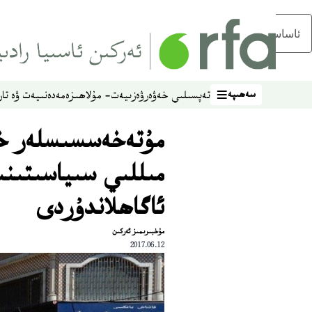
ئاساسلىق مەزمۇنغا ئاتلاڭ
سەھىپە
تەپسىلىي خەۋەر
ۋەزىيەت- مۇلاھىزە
مەدەنىيەت ۋە تار
سەھىپە
مۇتەخەسسىسلەر خى
مىللىي سىياسىتىن
ئاگاھلاندۇردى
مۇخبىرىمىز ئەركىن
2017.06.12