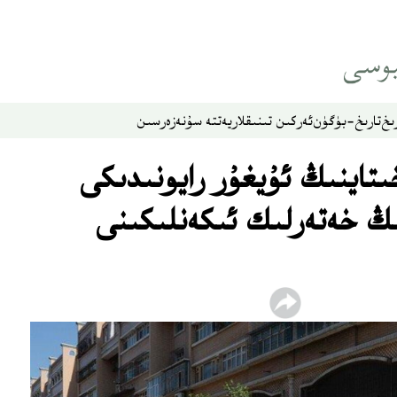
ىخ
تارىخ-بۈگۈن
ئەركىن تىنىقلار
يەتتە سۇ
نەزەر
سىن
تاينىڭ ئۇيغۇر رايونىدىكى
ىڭ خەتەرلىك ئىكەنلىكىنى