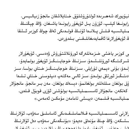
يۇيورك شەھىرىدە ئولتۇرۇشلۇق خىتايلاشقان مانجۇ زىيالىيسى.
غۇر رايونىغا كېلىپ، ئۇزۇن يىل ئۇيغۇر رايونىدا ياشىغان. ۋاڭ چېڭنىڭ
ىلياتسىيە قىلىش پىلانىدا ئۇنىڭ قولىدىكى ئەڭ چوڭ كوزىر ئىشقا
ئۇيغۇرلارغا ئاقمايدىغانلىقىنى بىلدۈردى.
 كوزىر ياخشى خىزمەتلەرگە ئورۇنلاشتۇرۇش ۋەدىسى. ئۇيغۇرلار
 شىركىتىگە ئورۇنلىشىدۇ. سىزنىڭ خوجايىنىڭىز ئۇيغۇر بولمايدۇ،
ىدۇ، بۇنى دېمەي تۇرايلى. سىزنىڭ خوجايىنىڭىز خىتاي بولسا، سىز
ىتىڭىز ئورتاق بولىدۇ. سىز ئالىي مەكتەپ دىپلومىنى خىتاي تىلىدا
ق بولغان مىللەتلەر بولغانمۇ، دېسەك بولغان. مەن بىر مانجۇ. مانجۇلار
 كەتكەن. مانجۇلار ئاسسىمىلياتسىيە بولۇشنى ئۆزى قوبۇل قىلدى.
مىلياتسىيە قىلىمەن، دېيىشى تامامەن مۇمكىن ئەمەس.»
لارنى ئاسسىمىلياتسىيە قىلالماسلىقىدىكى ئاساسلىق سەۋەب، ئۇلارنىڭ
ىشىشىكەن. ۋاڭ چىڭ مۇنداق دەيدۇ: «بۇنىڭدىكى سەۋەب دەل ئۇلارنىڭ
ايلى، جەنۇبىي ئۇيغۇر رايونىدا نەچچە مىڭ يىللاردىن بېرى ئۇيغۇرلار