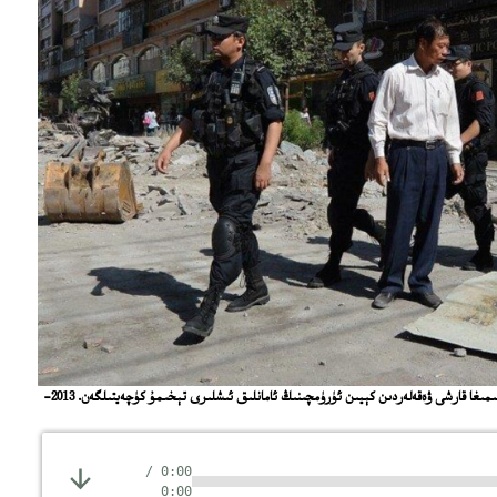
يەكەن قاتارلىق رايونلاردىكى خىتاي ھۆكۈمىتىنىڭ بېسىمىغا قارشى ۋەقەلەردىن كېيىن ئۈرۈمچىنىڭ ئامانلىق ئىشلىرى تېخىمۇ كۈچەيتىلگەن. 2013-
/
0:00
0:00