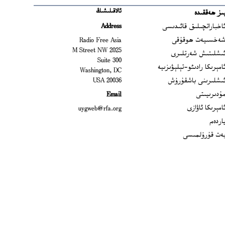
ئالاقىلىشىڭ
ىز ھەققىدە
Ope
اخباراتچىلىق قائىدىسى
Address
Open
ەخسىيەت ھوقۇقى
Radio Free Asia
2025 M Street NW
Op
ىشلىتىش شەرتلىرى
Suite 300
Opens
امېرىكا رادىئو-تېلېۋىزىيە
Washington, DC
ىشلىرىنى باشقۇرۇش
20036 USA
Opens in new window
ۇدىرىيىتى
Email
Opens in new window
امېرىكا ئاۋازى
uygweb@rfa.org
اردەم
ەت قۇرۇلمىسى