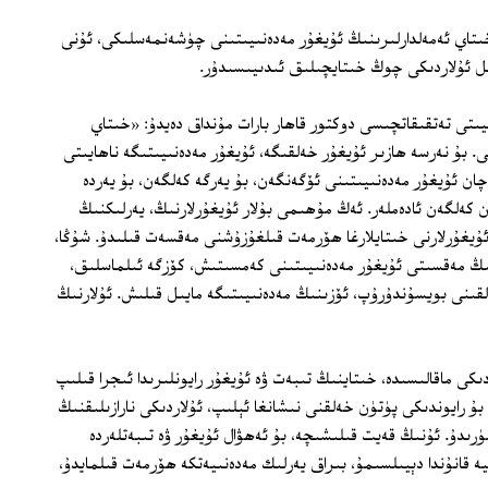
خىتاي ئەمەلدارلىرىنىڭ ئۇيغۇر مەدەنىيىتىنى چۈشەنمەسلىكى، ئۇنى
ل ئۇلاردىكى چوڭ خىتايچىلىق ئىدىيىسىدۇر.
يىتى تەتقىقاتچىسى دوكتور قاھار بارات مۇنداق دەيدۇ: «خىتاي
 بۇ نەرسە ھازىر ئۇيغۇر خەلقىگە، ئۇيغۇر مەدەنىيىتىگە ناھايىتى
ان ئۇيغۇر مەدەنىيىتىنى ئۆگەنگەن، بۇ يەرگە كەلگەن، بۇ يەردە
كەلگەن ئادەملەر. ئەڭ مۇھىمى بۇلار ئۇيغۇرلارنىڭ، يەرلىكنىڭ
ۇيغۇرلارنى خىتايلارغا ھۆرمەت قىلغۇزۇشنى مەقسەت قىلىدۇ. شۇڭا،
ىڭ مەقسىتى ئۇيغۇر مەدەنىيىتىنى كەمسىتىش، كۆزگە ئىلماسلىق،
قىنى بويسۇندۇرۇپ، ئۆزىنىڭ مەدەنىيىتىگە مايىل قىلىش. ئۇلارنىڭ
ى ماقالىسىدە، خىتاينىڭ تىبەت ۋە ئۇيغۇر رايونلىرىدا ئىجرا قىلىپ
بۇ رايوندىكى پۈتۈن خەلقنى نىشانغا ئېلىپ، ئۇلاردىكى نارازىلىقنىڭ
رىدۇ. ئۇنىڭ قەيت قىلىشىچە، بۇ ئەھۋال ئۇيغۇر ۋە تىبەتلەردە
كومپارتىيە قانۇندا دېيىلسىمۇ، بىراق يەرلىك مەدەنىيەتكە ھۆرمەت قىلمايدۇ،