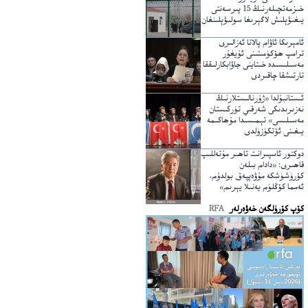
خىزمەتچىلەرنىڭ 15 پىرسەنتى
يىغىۋېلىش لاگېرىغا سولىۋېلىنغان
ئامېرىكا ئاۋام پالاتا ئەزالىرى
ترامپ ھۆكۈمىتىنى ئۇيغۇر
مەسىلىسىدە خىتاينى جاۋابكارلىققا
تارتىشقا چاقىردى
ئىستانبۇلدا «ژۇرنالىستلارنىڭ
نەزىرىدىكى شەرقىي تۈركىستان
مەسىلىسى» تېمىسىدا مۇھاكىمە
يىغىنى ئۆتكۈزۈلدى
دوكتور ئاسپىرانت تاھىر مۇتەللىپ
قاھىرى: «دادام بىلەن
كۆرۈشۈشكە مۇۋەپپەق بولدۇم،
ئەمما كۆڭلۈم يەنىلا يېرىم»
كۆپ كۆرۈلگەن خەۋەرلەر
RFA