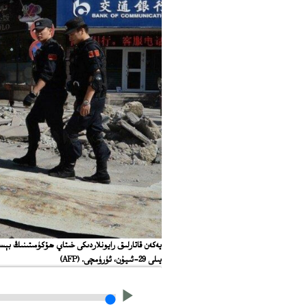
يىلى 29-ئىيۇن، ئۈرۈمچى.
(AFP)