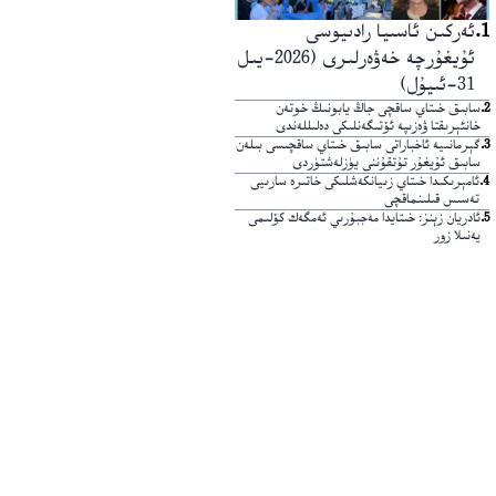
1
.
ئەركىن ئاسىيا رادىيوسى
ئۇيغۇرچە خەۋەرلىرى (2026-يىل
31-ئىيۇل)
2
.
سابىق خىتاي ساقچى جاڭ يابونىڭ خوتەن
خانئېرىقتا ۋەزىپە ئۆتىگەنلىكى دەلىللەندى
3
.
گېرمانىيە ئاخباراتى سابىق خىتاي ساقچىسى بىلەن
سابىق ئۇيغۇر تۇتقۇننى يۈزلەشتۈردى
4
.
ئامېرىكىدا خىتاي زىيانكەشلىكى خاتىرە سارىيى
تەسىس قىلىنماقچى
5
.
ئادريان زېنز: خىتايدا مەجبۇرىي ئەمگەك كۆلىمى
يەنىلا زور