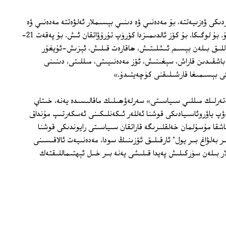
ىكى ۋەزىيەتتە، بۇ مەدەنىي ۋە دىنىي بېسىملار ئەلۋەتتە مەدەنىي ۋە
دىنىي قارشىلىقلارنى كەلتۈرۈپ چىقىرىدۇ. بۇ لوگىكا. بۇ كۆز ئالدىمىزدا كۆرۈپ تۇرۇۋاتقان ئىش. بۇ پەقەت 21‏-
للىق بىلەن بېسىم ئىشلىتىش، ھاقارەت قىلىش، ئېزىش-ئۇيغۇر
اشقىدىن قاراش، سېغىنىش، ئۆز مەدەنىيىتى، مىللىتى، دىنىنى
 بېسىمىغا قارشىلىقنى كۈچەيتىدۇ.»
رلىك مىللىي سىياسىتى» سەرلەۋھىلىك ماقالىسىدە يەنە، خىتاي
پ ياۋروئاسىيادىكى قوشنا ئەللەر ئىكەنلىكىنى ئەسكەرتىپ مۇنداق
يون ئۇيغۇر ۋە باشقا مۇسۇلمان خەلقلىرىگە قاراتقان سىياسىتى رايوندىكى قوشنا
 بەلۋاغ بىر يول' ئارقىلىق ئۆزىنىڭ سودا، مەدەنىيەت ئالاقىسىنى
ار بىلەن سۈركىلىش پەيدا قىلىشى يەنە بىر خىل ئېھتىماللىقتەك