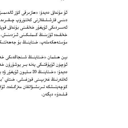
ئۇ مۇنداق دەيدۇ: «ھازىرقى كۆز ئالدىمىزد
ئەسىردىكى ئۇيغۇر خەلقىنى بۇنداق قوپا
خەلقىدە ئۆزىنىڭ كىملىكىنى ئىزدىنىش، ب
مۇستەھكەملەپ، خىتاينىڭ بۇ جەھەتتىكى
بېن ھىلمان «خىتاينىڭ شىنجاڭدىكى خەتە
ئۈچۈن ئۇپۇقتىكى يەنە بىر يوشۇرۇن خەۋ
دەيدۇ: «خىتاينىڭ 20 مىل
ئەللەرنىڭ غەزىپىنى قوزغىشى، خىتاي 'بىر
كۈچەيتىشكە تىرىشىۋاتقان مەزگىلدە، ئۇل
قىلىدۇ» دېگەن.