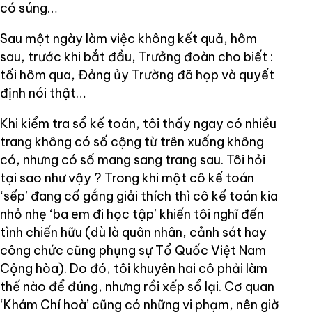
có súng…
Sau một ngày làm việc không kết quả, hôm
sau, trước khi bắt đầu, Trưởng đoàn cho biết :
tối hôm qua, Đảng ủy Trường đã họp và quyết
định nói thật…
Khi kiểm tra sổ kế toán, tôi thấy ngay có nhiều
trang không có số cộng từ trên xuống không
có, nhưng có số mang sang trang sau. Tôi hỏi
tại sao như vậy ? Trong khi một cô kế toán
‘sếp’ đang cố gắng giải thích thì cô kế toán kia
nhỏ nhẹ ‘ba em đi học tập’ khiến tôi nghĩ đến
tình chiến hữu (dù là quân nhân, cảnh sát hay
công chức cũng phụng sự Tổ Quốc Việt Nam
Cộng hòa). Do đó, tôi khuyên hai cô phải làm
thế nào để đúng, nhưng rồi xếp sổ lại. Cơ quan
‘Khám Chí hoà’ cũng có những vi phạm, nên giờ