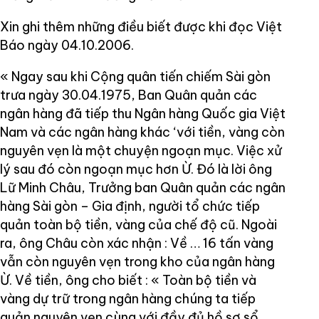
Xin ghi thêm những điều biết được khi đọc Việt
Báo ngày 04.10.2006.
« Ngay sau khi Cộng quân tiến chiếm Sài gòn
trưa ngày 30.04.1975, Ban Quân quản các
ngân hàng đã tiếp thu Ngân hàng Quốc gia Việt
Nam và các ngân hàng khác ‘với tiền, vàng còn
nguyên vẹn là một chuyện ngoạn mục. Việc xử
lý sau đó còn ngoạn mục hơn Ừ. Đó là lời ông
Lữ Minh Châu, Trưởng ban Quân quản các ngân
hàng Sài gòn – Gia định, người tổ chức tiếp
quản toàn bộ tiền, vàng của chế độ cũ. Ngoài
ra, ông Châu còn xác nhận : Về … 16 tấn vàng
vẫn còn nguyên vẹn trong kho của ngân hàng
Ừ. Về tiền, ông cho biết : « Toàn bộ tiền và
vàng dự trữ trong ngân hàng chúng ta tiếp
quản nguyên vẹn cùng với đầy đủ hồ sơ sổ