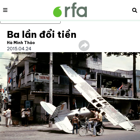
Nội dung
Tì
Bỏ qua nội dung chính
Ba lần đổi tiền
Hà Minh Thảo
2015.04.24