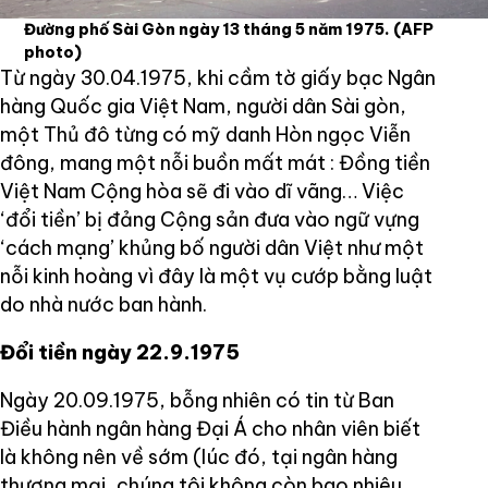
Đường phố Sài Gòn ngày 13 tháng 5 năm 1975.
(AFP
photo)
Từ ngày 30.04.1975, khi cầm tờ giấy bạc Ngân
hàng Quốc gia Việt Nam, người dân Sài gòn,
một Thủ đô từng có mỹ danh Hòn ngọc Viễn
đông, mang một nỗi buồn mất mát : Đồng tiền
Việt Nam Cộng hòa sẽ đi vào dĩ vãng… Việc
‘đổi tiền’ bị đảng Cộng sản đưa vào ngữ vựng
‘cách mạng’ khủng bố người dân Việt như một
nỗi kinh hoàng vì đây là một vụ cướp bằng luật
do nhà nước ban hành.
Đổi tiền ngày 22.9.1975
Ngày 20.09.1975, bỗng nhiên có tin từ Ban
Điều hành ngân hàng Đại Á cho nhân viên biết
là không nên về sớm (lúc đó, tại ngân hàng
thương mại, chúng tôi không còn bao nhiêu