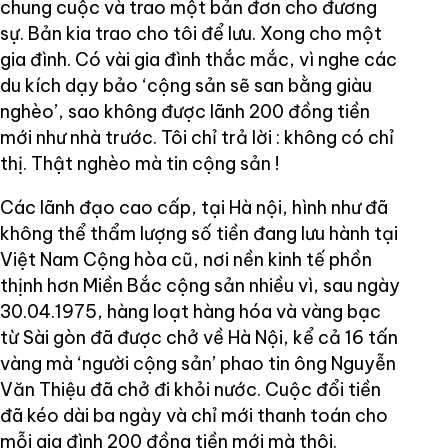
chung cuộc và trao một bản đơn cho đương
sự. Bản kia trao cho tôi để lưu. Xong cho một
gia đình. Có vài gia đình thắc mắc, vì nghe các
du kích dạy bảo ‘cộng sản sẽ san bằng giàu
nghèo’, sao không được lãnh 200 đồng tiền
mới như nhà trước. Tôi chỉ trả lời : không có chỉ
thị. Thật nghèo mà tin cộng sản !
Các lãnh đạo cao cấp, tại Hà nội, hình như đã
không thể thẩm lượng số tiền đang lưu hành tại
Việt Nam Cộng hòa cũ, nơi nền kinh tế phồn
thịnh hơn Miền Bắc cộng sản nhiều vì, sau ngày
30.04.1975, hàng loạt hàng hóa và vàng bạc
từ Sài gòn đã được chở về Hà Nội, kể cả 16 tấn
vàng mà ‘người cộng sản’ phao tin ông Nguyễn
Văn Thiệu đã chở đi khỏi nước. Cuộc đổi tiền
đã kéo dài ba ngày và chỉ mới thanh toán cho
mỗi gia đình 200 đồng tiền mới mà thôi.