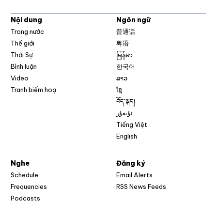
Nội dung
Ngôn ngữ
Trong nước
普通话
Thế giới
粤语
Thời Sự
မြန်မာ
Bình luận
한국어
Video
ລາວ
Tranh biếm hoạ
ខ្មែ
བོད་སྐད།
ئۇيغۇر
Tiếng Việt
English
Nghe
Đăng ký
Schedule
Email Alerts
Opens in new w
Frequencies
RSS News Feeds
Podcasts