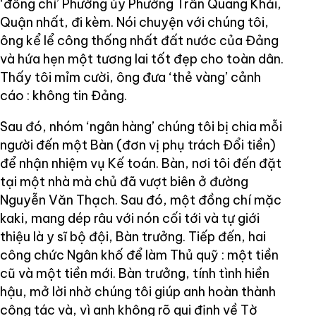
‘đồng chí’ Phường ủy Phường Trần Quang Khải,
Quận nhất, đi kèm. Nói chuyện với chúng tôi,
ông kể lể công thống nhất đất nước của Đảng
và hứa hẹn một tương lai tốt đẹp cho toàn dân.
Thấy tôi mỉm cười, ông đưa ‘thẻ vàng’ cảnh
cáo : không tin Đảng.
Sau đó, nhóm ‘ngân hàng’ chúng tôi bị chia mỗi
người đến một Bàn (đơn vị phụ trách Đổi tiền)
để nhận nhiệm vụ Kế toán. Bàn, nơi tôi đến đặt
tại một nhà mà chủ đã vượt biên ở đường
Nguyễn Văn Thạch. Sau đó, một đồng chí mặc
kaki, mang dép râu với nón cối tới và tự giới
thiệu là y sĩ bộ đội, Bàn trưởng. Tiếp đến, hai
công chức Ngân khố để làm Thủ quỹ : một tiền
cũ và một tiền mới. Bàn trưởng, tính tình hiền
hậu, mở lời nhờ chúng tôi giúp anh hoàn thành
công tác và, vì anh không rõ qui định về Tờ