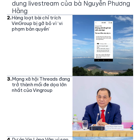
dung livestream của bà Nguyễn Phương
Hằng
2
.
Hàng loạt bài chỉ trích
VinGroup bị gỡ bỏ vì ‘vi
phạm bản quyền’
3
.
Mạng xã hội Threads đang
trở thành mối đe dọa lớn
nhất của Vingroup
4
.
Dự án Vin Làng Vân: vì sao