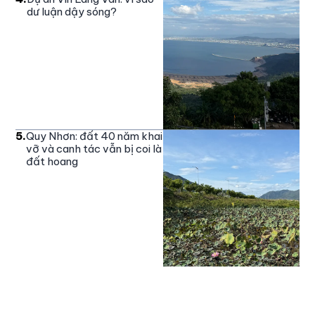
dư luận dậy sóng?
5
.
Quy Nhơn: đất 40 năm khai
vỡ và canh tác vẫn bị coi là
đất hoang