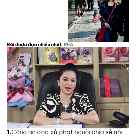
Bài được đọc nhiều nhất
RFA
1
.
Công an dọa xử phạt người chia sẻ nội