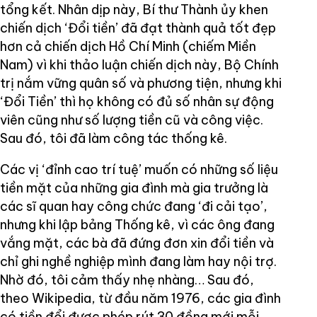
tổng kết. Nhân dịp này, Bí thư Thành ủy khen
chiến dịch ‘Đổi tiền’ đã đạt thành quả tốt đẹp
hơn cả chiến dịch Hồ Chí Minh (chiếm Miền
Nam) vì khi thảo luận chiến dịch này, Bộ Chính
trị nắm vững quân số và phương tiện, nhưng khi
‘Đổi Tiền’ thì họ không có đủ số nhân sự động
viên cũng như số lượng tiền cũ và công việc.
Sau đó, tôi đã làm công tác thống kê.
Các vị ‘đỉnh cao trí tuệ’ muốn có những số liệu
tiền mặt của những gia đình mà gia trưởng là
các sĩ quan hay công chức đang ‘đi cải tạo’,
nhưng khi lập bảng Thống kê, vì các ông đang
vắng mặt, các bà đã đứng đơn xin đổi tiền và
chỉ ghi nghề nghiệp mình đang làm hay nội trợ.
Nhờ đó, tôi cảm thấy nhẹ nhàng… Sau đó,
theo Wikipedia, từ đầu năm 1976, các gia đình
có tiền đổi được phép rút 30 đồng mới mỗi