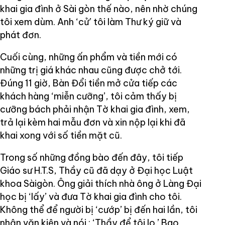
khai gia đình ở Sài gòn thế nào, nên nhờ chúng
tôi xem dùm. Anh ‘cử’ tôi làm Thư ký giữ và
phát đơn.
Cuối cùng, những ấn phẩm và tiền mới có
những trị giá khác nhau cũng được chở tới.
Đúng 11 giờ, Bàn Đổi tiền mở cửa tiếp các
khách hàng ‘miễn cưỡng’, tôi cảm thấy bị
cưỡng bách phải nhận Tờ khai gia đình, xem,
trả lại kèm hai mẫu đơn và xin nộp lại khi đã
khai xong với số tiền mặt cũ.
Trong số những đồng bào đến đây, tôi tiếp
Giáo sư H.T.S, Thầy cũ đã dạy ở Đại học Luật
khoa Sàigòn. Ông giải thích nhà ông ở Làng Đại
học bị ‘lấy’ và đưa Tờ khai gia đình cho tôi.
Không thể để người bị ‘cướp’ bị đến hai lần, tôi
nhận văn kiện và nói : ‘Thầy để tôi lo.’ Bao