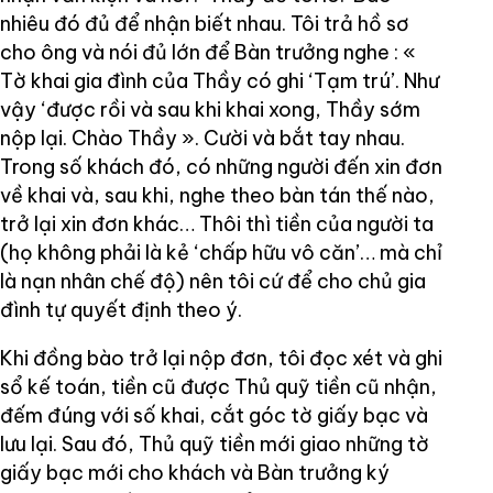
nhiêu đó đủ để nhận biết nhau. Tôi trả hồ sơ
cho ông và nói đủ lớn để Bàn trưởng nghe : «
Tờ khai gia đình của Thầy có ghi ‘Tạm trú’. Như
vậy ‘được rồi và sau khi khai xong, Thầy sớm
nộp lại. Chào Thầy ». Cười và bắt tay nhau.
Trong số khách đó, có những người đến xin đơn
về khai và, sau khi, nghe theo bàn tán thế nào,
trở lại xin đơn khác… Thôi thì tiền của người ta
(họ không phải là kẻ ‘chấp hữu vô căn’… mà chỉ
là nạn nhân chế độ) nên tôi cứ để cho chủ gia
đình tự quyết định theo ý.
Khi đồng bào trở lại nộp đơn, tôi đọc xét và ghi
sổ kế toán, tiền cũ được Thủ quỹ tiền cũ nhận,
đếm đúng với số khai, cắt góc tờ giấy bạc và
lưu lại. Sau đó, Thủ quỹ tiền mới giao những tờ
giấy bạc mới cho khách và Bàn trưởng ký