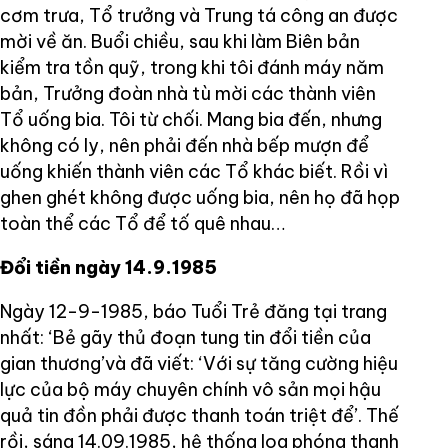
cơm trưa, Tổ trưởng và Trung tá công an được
mời về ăn. Buổi chiều, sau khi làm Biên bản
kiểm tra tồn quỹ, trong khi tôi đánh máy năm
bản, Trưởng đoàn nhà tù mời các thành viên
Tổ uống bia. Tôi từ chối. Mang bia đến, nhưng
không có ly, nên phải đến nhà bếp mượn để
uống khiến thành viên các Tổ khác biết. Rồi vì
ghen ghét không được uống bia, nên họ đã họp
toàn thể các Tổ để tố quê nhau…
Đổi tiền ngày 14.9.1985
Ngày 12-9-1985, báo Tuổi Trẻ đăng tại trang
nhất: ‘Bẻ gãy thủ đoạn tung tin đổi tiền của
gian thương’và đã viết: ‘Với sự tăng cường hiệu
lực của bộ máy chuyên chính vô sản mọi hậu
quả tin đồn phải được thanh toán triệt để’. Thế
rồi, sáng 14.09.1985, hệ thống loa phóng thanh