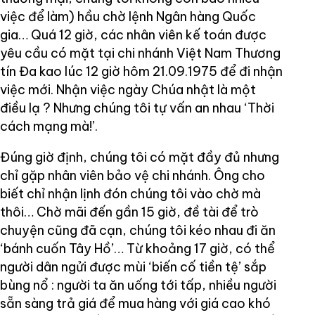
việc để làm) hầu chờ lệnh Ngân hàng Quốc
gia… Quá 12 giờ, các nhân viên kế toán được
yêu cầu có mặt tại chi nhánh Việt Nam Thương
tín Đa kao lúc 12 giờ hôm 21.09.1975 để đi nhận
việc mới. Nhận việc ngày Chúa nhật là một
điều lạ ? Nhưng chúng tôi tự vấn an nhau ‘Thời
cách mạng mà!’.
Đúng giờ định, chúng tôi có mặt đầy đủ nhưng
chỉ gặp nhân viên bảo vệ chi nhánh. Ông cho
biết chỉ nhận lịnh đón chúng tôi vào chờ mà
thôi… Chờ mãi đến gần 15 giờ, đề tài để trò
chuyện cũng đã cạn, chúng tôi kéo nhau đi ăn
‘bánh cuốn Tây Hồ’… Từ khoảng 17 giờ, có thể
người dân ngửi được mùi ‘biến cố tiền tệ’ sắp
bùng nổ : người ta ăn uống tới tấp, nhiều người
sẵn sàng trả giá để mua hàng với giá cao khó