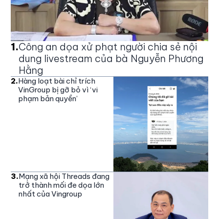
1
.
Công an dọa xử phạt người chia sẻ nội
dung livestream của bà Nguyễn Phương
Hằng
2
.
Hàng loạt bài chỉ trích
VinGroup bị gỡ bỏ vì ‘vi
phạm bản quyền’
3
.
Mạng xã hội Threads đang
trở thành mối đe dọa lớn
nhất của Vingroup