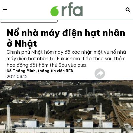
Nội dung
Tì
Bỏ qua nội dung chính
Nổ nhà máy điện hạt nhân
ở Nhật
Chính phủ Nhật hôm nay đã xác nhận một vụ nổ nhà
máy điện hạt nhân tại Fukushima, tiếp theo sau thảm
họa động đất hôm thứ Sáu vừa qua.
Đỗ Thông Minh, thông tín viên RFA
2011.03.12