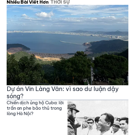
Nhiều Bài Viết Hơn
THỜI SỰ
Dự án Vin Làng Vân: vì sao dư luận dậy
sóng?
Chiến dịch ủng hộ Cuba: lời
trấn an phe bảo thủ trong
lòng Hà Nội?