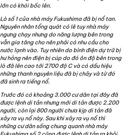
lớn có khói bốc lên.
Lò số 1 của nhà máy Fukushima đã bị nổ tan.
Nguyên nhân tổng quát có lẽ tuy nhà máy
ngưng chạy nhưng do năng lượng bên trong
vẫn gia tăng cho nên phải có nhu cầu cho
nước lạnh vào. Tuy nhiên do bình điện dự trữ bị
hư hỏng nên điện bị cúp do đó ôn độ bên trong
lò đã lên cao tới 2700 độ C và có dấu hiệu
những thanh nguyên liệu đã bị chảy và từ đó
đã sinh ra tiếng nổ.
Trước đó có khoảng 3.000 cư dân tại đây đã
được lệnh di tản nhưng mới di tản được 2.200
người, còn lại 800 người chưa kịp di tản đã
xảy ra vụ nổ này. Sau khi xảy ra vụ nổ thì
những cư dân sống chung quanh nhà máy
Fukushima số 2 cũng được lệnh di tản ra khỏi