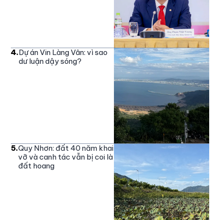
4
.
Dự án Vin Làng Vân: vì sao
dư luận dậy sóng?
5
.
Quy Nhơn: đất 40 năm khai
vỡ và canh tác vẫn bị coi là
đất hoang