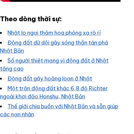
Theo dòng thời sự:
Nhật lo ngại thảm họa phóng xạ rò rỉ
Động đất dữ dội gây sóng thần tàn phá
Nhật Bản
Số người thiệt mạng vì động đất ở Nhật
tăng cao
Động đất gây hoảng loạn ở Nhật
Một trận động đất khác 6,8 độ Richter
ngoài khơi đảo Honshu, Nhật Bản
Thế giới chia buồn với Nhật Bản và sẵn giúp
các nạn nhân