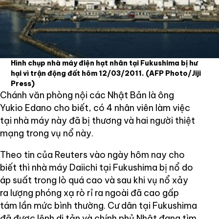
Hình chụp nhà máy điện hạt nhân tại Fukushima bị hư
hại vì trận động đất hôm 12/03/2011.
(AFP Photo/Jiji
Press)
Chánh văn phòng nội các Nhật Bản là ông
Yukio Edano cho biết, có 4 nhân viên làm việc
tại nhà máy này đã bị thương và hai người thiệt
mạng trong vụ nổ này.
Theo tin của Reuters vào ngày hôm nay cho
biết thì nhà máy Daiichi tại Fukushima bị nổ do
áp suất trong lò quá cao và sau khi vụ nổ xảy
ra lượng phóng xạ rò rỉ ra ngoài đã cao gấp
tám lần mức bình thường. Cư dân tại Fukushima
đã được lệnh di tản và chính phủ Nhật đang tìm