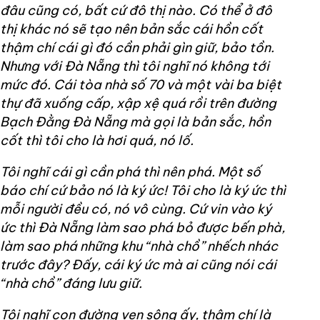
đâu cũng có, bất cứ đô thị nào. Có thể ở đô
thị khác nó sẽ tạo nên bản sắc cái hồn cốt
thậm chí cái gì đó cần phải gìn giữ, bảo tồn.
Nhưng với Đà Nẵng thì tôi nghĩ nó không tới
mức đó. Cái tòa nhà số 70 và một vài ba biệt
thự đã xuống cấp, xập xệ quá rồi trên đường
Bạch Đằng Đà Nẵng mà gọi là bản sắc, hồn
cốt thì tôi cho là hơi quá, nó lố.
Tôi nghĩ cái gì cần phá thì nên phá. Một số
báo chí cứ bảo nó là ký ức! Tôi cho là ký ức thì
mỗi người đều có, nó vô cùng. Cứ vin vào ký
ức thì Đà Nẵng làm sao phá bỏ được bến phà,
làm sao phá những khu “nhà chồ” nhếch nhác
trước đây? Đấy, cái ký ức mà ai cũng nói cái
“nhà chồ” đáng lưu giữ.
Tôi nghĩ con đường ven sông ấy, thậm chí là