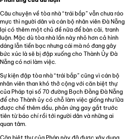
Câu chuyện về tòa nhà “trái bắp” vẫn chưa ráo
mực thì người dân và cán bộ nhân viên Đà Nẵng
lại có thêm một chủ đề nữa để bàn cãi, tranh
luận. Mặc dù tòa nhà lần này nhỏ hơn cả hình
dáng lẫn tiền bạc nhưng cái mà nó đang gây
bức xúc là sẽ bị đập xuống cho Thành Ủy Đà
Nẵng có nơi làm việc.
Sự kiện đập tòa nhà “trái bắp” cũng vì cán bộ
nhân viên than khó thở cộng với căn biệt thự
của Pháp tại số 70 đường Bạch Đằng Đà Nẵng
để cho Thành ủy có chỗ làm việc giống như lửa
được chế thêm dầu, phản ứng gay gắt trước
tiên từ báo chí rồi tới người dân và những ai
quan tâm.
Căn biệt thự của Pháp này đã được xây dụng