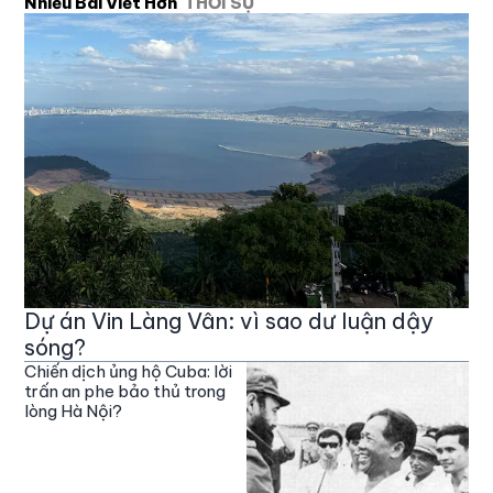
Nhiều Bài Viết Hơn
THỜI SỰ
Dự án Vin Làng Vân: vì sao dư luận dậy
sóng?
Chiến dịch ủng hộ Cuba: lời
trấn an phe bảo thủ trong
lòng Hà Nội?