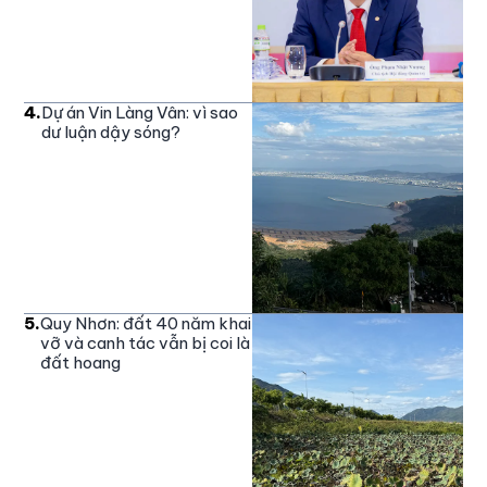
4
.
Dự án Vin Làng Vân: vì sao
dư luận dậy sóng?
5
.
Quy Nhơn: đất 40 năm khai
vỡ và canh tác vẫn bị coi là
đất hoang