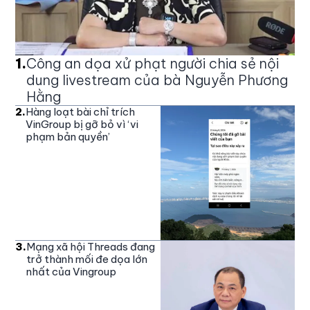
1
.
Công an dọa xử phạt người chia sẻ nội
dung livestream của bà Nguyễn Phương
Hằng
2
.
Hàng loạt bài chỉ trích
VinGroup bị gỡ bỏ vì ‘vi
phạm bản quyền’
3
.
Mạng xã hội Threads đang
trở thành mối đe dọa lớn
nhất của Vingroup