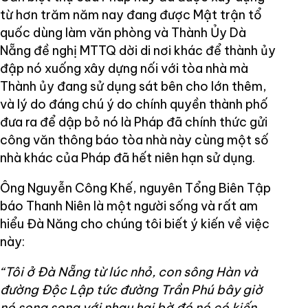
từ hơn trăm năm nay đang được Mật trận tổ
quốc dùng làm văn phòng và Thành Ủy Dà
Nẵng đề nghị MTTQ dời di nơi khác để thành ủy
đập nó xuống xây dựng nối với tòa nhà mà
Thành ủy đang sử dụng sát bên cho lớn thêm,
và lý do đáng chú ý do chính quyền thành phố
đưa ra để dập bỏ nó là Pháp đã chính thức gửi
công văn thông báo tòa nhà này cùng một số
nhà khác của Pháp đã hết niên hạn sử dụng.
Ông Nguyễn Công Khế, nguyên Tổng Biên Tập
báo Thanh Niên là một người sống và rất am
hiểu Đà Năng cho chúng tôi biết ý kiến về việc
này:
“Tôi ở Đà Nẵng từ lúc nhỏ, con sông Hàn và
đường Độc Lập tức đường Trần Phú bây giờ
nó song song với nhau hai bờ đó nó có kiến