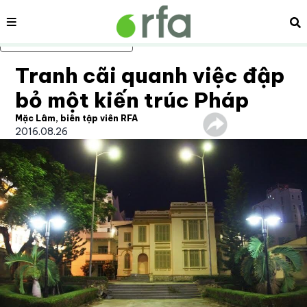
Nội dung
Tì
Bỏ qua nội dung chính
Tranh cãi quanh việc đập
bỏ một kiến trúc Pháp
Mặc Lâm, biên tập viên RFA
2016.08.26