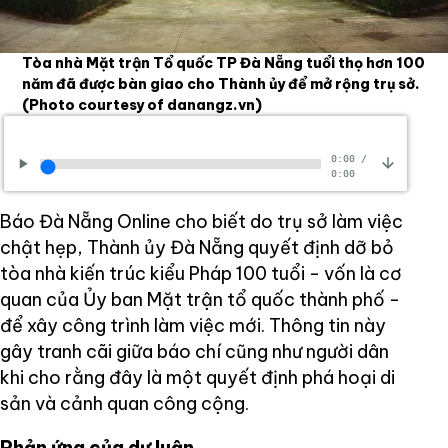
Tòa nhà Mặt trận Tổ quốc TP Đà Nẵng tuổi thọ hơn 100
năm đã được bàn giao cho Thành ủy để mở rộng trụ sở.
(Photo courtesy of danangz.vn)
0:00
/
0:00
Báo Đà Nẵng Online cho biết do trụ sở làm việc
chật hẹp, Thành ủy Đà Nẵng quyết định dỡ bỏ
tòa nhà kiến trúc kiểu Pháp 100 tuổi - vốn là cơ
quan của Ủy ban Mặt trận tổ quốc thành phố -
để xây công trình làm việc mới. Thông tin này
gây tranh cãi giữa báo chí cũng như người dân
khi cho rằng đây là một quyết định phá hoại di
sản và cảnh quan công cộng.
Phản ứng của dư luận