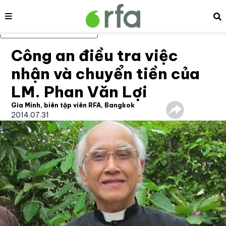
Nội dung
Tì
Bỏ qua nội dung chính
Công an điều tra việc
nhận và chuyển tiền của
LM. Phan Văn Lợi
Gia Minh, biên tập viên RFA, Bangkok
2014.07.31