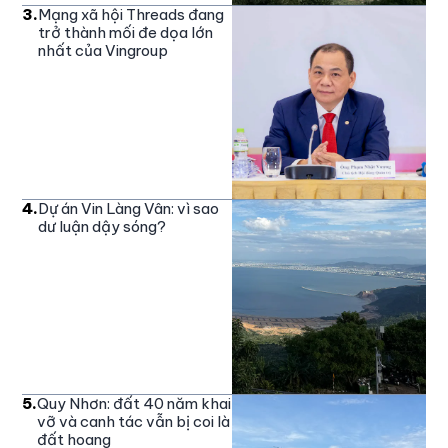
3
.
Mạng xã hội Threads đang
trở thành mối đe dọa lớn
nhất của Vingroup
4
.
Dự án Vin Làng Vân: vì sao
dư luận dậy sóng?
5
.
Quy Nhơn: đất 40 năm khai
vỡ và canh tác vẫn bị coi là
đất hoang