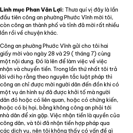
Linh mục Phan Văn Lợi:
Thưa quí vị đây là lần
đầu tiên công an phường Phước Vĩnh mời tôi,
còn công an thành phố và tỉnh đã mời rất nhiều
lần rồi về chuyện khác.
Công an phường Phước Vĩnh gửi cho tôi hai
giấy mời vào ngày 28 và 29 ( tháng 7) cùng
một nội dung. Đó là lên để làm việc về việc
nhận và chuyển tiền. Trong lần thứ nhất tôi trả
lời với họ rằng theo nguyên tắc luật pháp thì
công an chỉ được mời người dân đến đồn khi có
một vụ án hình sự đã được khởi tố mà người
dân đó hoặc có liên quan, hoặc có chứng kiến,
hoặc có bị hại, bằng không công an phải tới
nhà dân để xin gặp. Việc nhận tiền là quyền của
công dân, và tôi đã nhận tiền hợp pháp qua
các dịch vụ, nên tôi không thấy có vấn đề gì