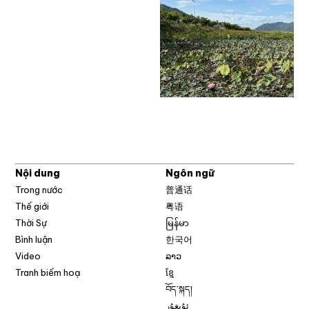
Nội dung
Ngôn ngữ
Trong nước
普通话
Thế giới
粤语
Thời Sự
မြန်မာ
Bình luận
한국어
Video
ລາວ
Tranh biếm hoạ
ខ្មែ
བོད་སྐད།
ئۇيغۇر