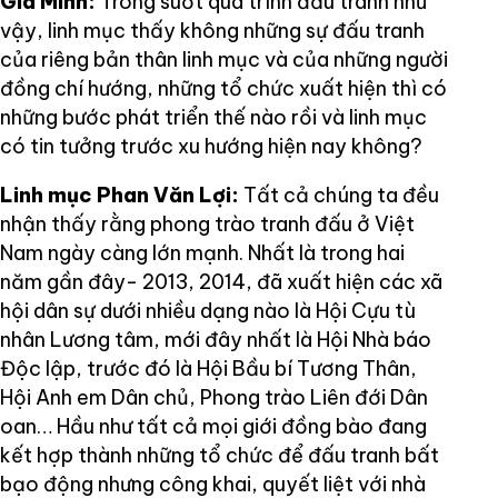
Gia Minh:
Trong suốt quá trình đấu tranh như
vậy, linh mục thấy không những sự đấu tranh
của riêng bản thân linh mục và của những người
đồng chí hướng, những tổ chức xuất hiện thì có
những bước phát triển thế nào rồi và linh mục
có tin tưởng trước xu hướng hiện nay không?
Linh mục Phan Văn Lợi:
Tất cả chúng ta đều
nhận thấy rằng phong trào tranh đấu ở Việt
Nam ngày càng lớn mạnh. Nhất là trong hai
năm gần đây- 2013, 2014, đã xuất hiện các xã
hội dân sự dưới nhiều dạng nào là Hội Cựu tù
nhân Lương tâm, mới đây nhất là Hội Nhà báo
Độc lập, trước đó là Hội Bầu bí Tương Thân,
Hội Anh em Dân chủ, Phong trào Liên đới Dân
oan… Hầu như tất cả mọi giới đồng bào đang
kết hợp thành những tổ chức để đấu tranh bất
bạo động nhưng công khai, quyết liệt với nhà