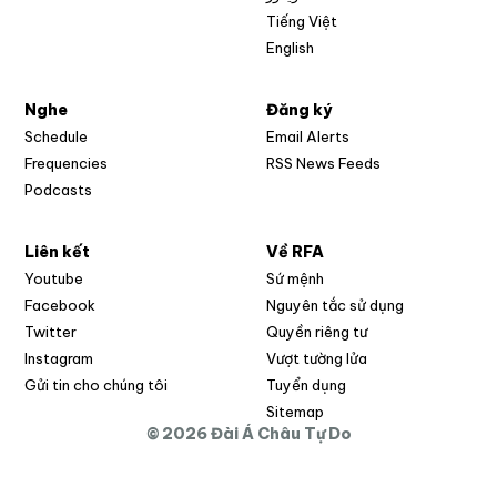
Tiếng Việt
English
Nghe
Đăng ký
Schedule
Email Alerts
Opens in new w
Frequencies
RSS News Feeds
Podcasts
Liên kết
Về RFA
Opens in new window
Youtube
Sứ mệnh
Opens in new window
Facebook
Nguyên tắc sử dụng
Opens in new window
Twitter
Quyền riêng tư
Opens in new window
Instagram
Vượt tường lửa
Opens in new window
Gửi tin cho chúng tôi
Tuyển dụng
Opens in new window
Sitemap
© 2026 Đài Á Châu Tự Do