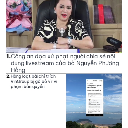
1
.
Công an dọa xử phạt người chia sẻ nội
dung livestream của bà Nguyễn Phương
Hằng
2
.
Hàng loạt bài chỉ trích
VinGroup bị gỡ bỏ vì ‘vi
phạm bản quyền’