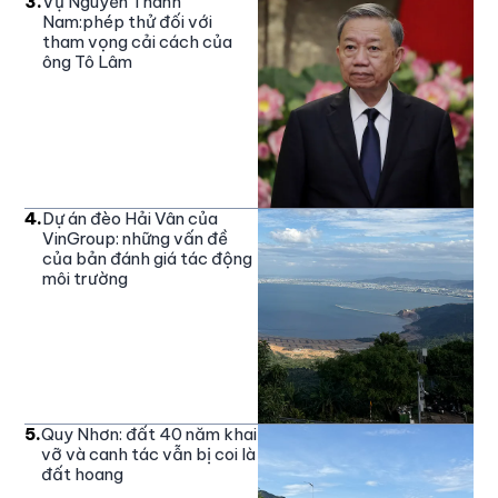
3
.
Vụ Nguyễn Thành
Nam:phép thử đối với
tham vọng cải cách của
ông Tô Lâm
4
.
Dự án đèo Hải Vân của
VinGroup: những vấn đề
của bản đánh giá tác động
môi trường
5
.
Quy Nhơn: đất 40 năm khai
vỡ và canh tác vẫn bị coi là
đất hoang