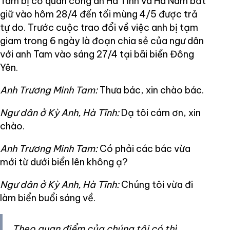
Tam bị cơ quan công an Hà Tĩnh và Hà Nam bắt
giữ vào hôm 28/4 đến tối mùng 4/5 được trả
tự do. Trước cuộc trao đổi về việc anh bị tạm
giam trong 6 ngày là đoạn chia sẻ của ngư dân
với anh Tam vào sáng 27/4 tại bãi biển Đông
Yên.
Anh Trương Minh Tam:
Thưa bác, xin chào bác.
Ngư dân ở Kỳ Anh, Hà Tĩnh:
Dạ tôi cám ơn, xin
chào.
Anh Trương Minh Tam:
Có phải các bác vừa
mới từ dưới biển lên không ạ?
Ngư dân ở Kỳ Anh, Hà Tĩnh:
Chúng tôi vừa đi
làm biển buổi sáng về.
Theo quan điểm của chúng tôi có thì