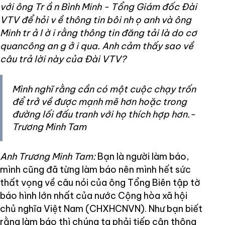
với ông Tr
ầ
n Bình Minh - Tổng Giám đốc Đài
VTV để hỏi v
ề
thông tin bôi nh
ọ
anh và ông
Minh tr
ả
l
ờ
i rằng thông tin đăng tải là do cơ
quancông an g
ở
i qua. Anh cảm thấy sao về
câu trả lời này của Đài VTV?
Mình nghĩ rằng cần có một cuộc chạy trốn
để trở về được mạnh mẽ hơn hoặc trong
đường lối đấu tranh với họ thích hợp hơn.-
Trương Minh Tam
Anh Trương Minh Tam:
Bạn là người làm báo,
mình cũng đã từng làm báo nên mình hết sức
thất vọng về câu nói của ông Tổng Biên tập tờ
báo hình lớn nhất của nước Cộng hòa xã hội
chủ nghĩa Việt Nam (CHXHCNVN). Như bạn biết
rằng làm báo thì chúng ta phải tiếp cận thông