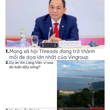
1
.
Mạng xã hội Threads đang trở thành
mối đe dọa lớn nhất của Vingroup
2
.
Dự án Vin Làng Vân: vì sao
dư luận dậy sóng?