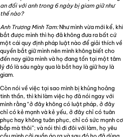
an đối với anh trong 6 ngày bị giam giữ như
thế nào?
Anh Trương Minh Tam:
Như mình vừa mới kể, khi
bắt được mình thì họ đã không đưa ra bất cứ
một cái quy định pháp luật nào để giải thích về
quyền bắt giữ mình nên mình không biết cho
đến nay giữa mình và họ đang tồn tại một tâm
lý đó là sáu ngày qua là bắt hay là giữ hay là
giam.
Còn nói về việc tại sao mình bị khủng hoảng
tinh thần, thì khi làm việc họ đã nói ngay với
mình rằng “ở đây không có luật pháp, ở đây
chỉ có kẻ mạnh và kẻ yếu, ở đây chỉ có tuân
phục hay không tuân phục, chỉ có sức mạnh cơ
bắp mà thôi”; và nói thì đi đôi với làm, họ yêu
cầu mình cởi quần áo ra và sau đó họ đã dùng