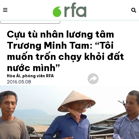
Nội dung
Tì
Bỏ qua nội dung chính
Cựu tù nhân lương tâm
Trương Minh Tam: “Tôi
muốn trốn chạy khỏi đất
nước mình”
Hòa Ái, phóng viên RFA
2016.05.08