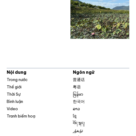
Nội dung
Ngôn ngữ
Trong nước
普通话
Thế giới
粤语
Thời Sự
မြန်မာ
Bình luận
한국어
Video
ລາວ
Tranh biếm hoạ
ខ្មែ
བོད་སྐད།
ئۇيغۇر