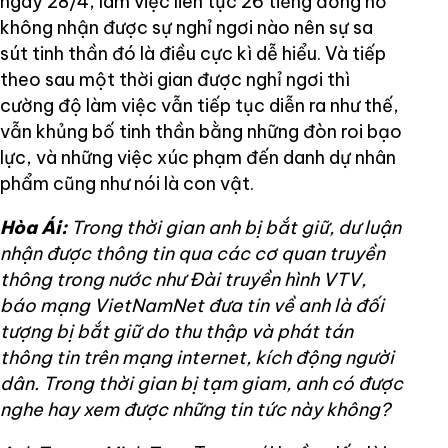
ngày 28/4, làm việc liên tục 26 tiếng đồng hồ
không nhận được sự nghỉ ngơi nào nên sự sa
sút tinh thần đó là điều cực kì dễ hiểu. Và tiếp
theo sau một thời gian được nghỉ ngơi thì
cường độ làm việc vẫn tiếp tục diễn ra như thế,
vẫn khủng bố tinh thần bằng những đòn roi bạo
lực, và những việc xúc phạm đến danh dự nhân
phẩm cũng như nói là con vật.
Hòa Ái:
Trong thời gian anh bị bắt giữ, dư luận
nhận được thông tin qua các cơ quan truyền
thông trong nước như Đài truyền hình VTV,
báo mạng VietNamNet đưa tin về anh là đối
tượng bị bắt giữ do thu thập và phát tán
thông tin trên mạng internet, kích động người
dân. Trong thời gian bị tạm giam, anh có được
nghe hay xem được những tin tức này không?