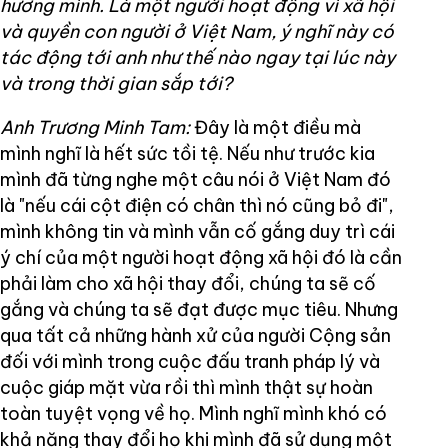
hương mình. Là một người hoạt động vì xã hội
và quyền con người ở Việt Nam, ý nghĩ này có
tác động tới anh như thế nào ngay tại lúc này
và trong thời gian sắp tới?
Anh Trương Minh Tam:
Đây là một điều mà
mình nghĩ là hết sức tồi tệ. Nếu như trước kia
mình đã từng nghe một câu nói ở Việt Nam đó
là "nếu cái cột điện có chân thì nó cũng bỏ đi",
mình không tin và mình vẫn cố gắng duy trì cái
ý chí của một người hoạt động xã hội đó là cần
phải làm cho xã hội thay đổi, chúng ta sẽ cố
gắng và chúng ta sẽ đạt được mục tiêu. Nhưng
qua tất cả những hành xử của người Cộng sản
đối với mình trong cuộc đấu tranh pháp lý và
cuộc giáp mặt vừa rồi thì mình thật sự hoàn
toàn tuyệt vọng về họ. Mình nghĩ mình khó có
khả năng thay đổi họ khi mình đã sử dụng một