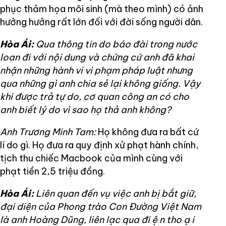
phục thảm họa môi sinh (mà theo mình) có ảnh
hưởng hưởng rất lớn đối với đời sống người dân.
Hòa Ái:
Qua thông tin do báo đài trong nước
loan đi với nội dung và chứng cứ anh đã khai
nhận những hành vi vi phạm pháp luật nhưng
qua những gì anh chia sẻ lại không giống. Vậy
khi được trả tự do, cơ quan công an có cho
anh biết lý do vì sao họ thả anh không?
Anh Trương Minh Tam:
Họ không đưa ra bất cứ
lí do gì. Họ đưa ra quy định xử phạt hành chính,
tịch thu chiếc Macbook của mình cùng với
phạt tiền 2,5 triệu đồng.
Hòa Ái:
Liên quan đến vụ việc anh bị bắt giữ,
đại diện của Phong trào Con Đường Việt Nam
là anh Hoàng Dũng, liên lạc qua đi
ệ
n tho
ạ
i