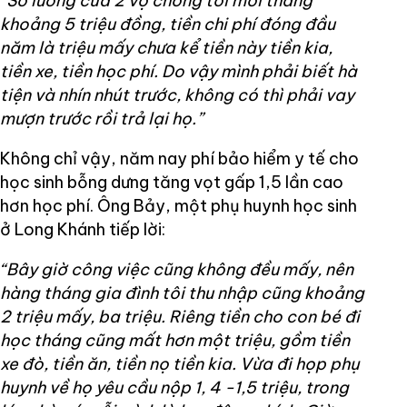
“Số lương của 2 vợ chồng tôi mỗi tháng
khoảng 5 triệu đồng, tiền chi phí đóng đầu
năm là triệu mấy chưa kể tiền này tiền kia,
tiền xe, tiền học phí. Do vậy mình phải biết hà
tiện và nhín nhút trước, không có thì phải vay
mượn trước rồi trả lại họ.”
Không chỉ vậy, năm nay phí bảo hiểm y tế cho
học sinh bỗng dưng tăng vọt gấp 1,5 lần cao
hơn học phí. Ông Bảy, một phụ huynh học sinh
ở Long Khánh tiếp lời:
“Bây giờ công việc cũng không đều mấy, nên
hàng tháng gia đình tôi thu nhập cũng khoảng
2 triệu mấy, ba triệu. Riêng tiền cho con bé đi
học tháng cũng mất hơn một triệu, gồm tiền
xe đò, tiền ăn, tiền nọ tiền kia. Vừa đi họp phụ
huynh về họ yêu cầu nộp 1, 4 -1,5 triệu, trong