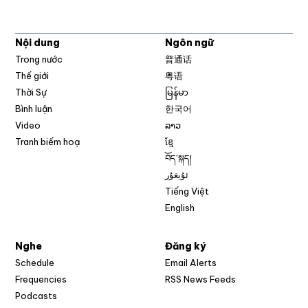
Nội dung
Ngôn ngữ
Trong nước
普通话
Thế giới
粤语
Thời Sự
မြန်မာ
Bình luận
한국어
Video
ລາວ
Tranh biếm hoạ
ខ្មែ
བོད་སྐད།
ئۇيغۇر
Tiếng Việt
English
Nghe
Đăng ký
Schedule
Email Alerts
Opens in new w
Frequencies
RSS News Feeds
Podcasts