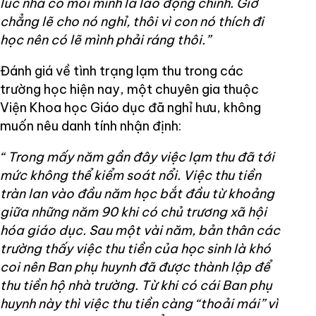
lúc nhà có mỗi mình là lao động chính. Giờ
chẳng lẽ cho nó nghỉ, thôi vì con nó thích đi
học nên có lẽ mình phải ráng thôi.”
Đánh giá về tình trạng lạm thu trong các
trường học hiện nay, một chuyên gia thuộc
Viện Khoa học Giáo dục đã nghỉ hưu, không
muốn nêu danh tính nhận định:
“ Trong mấy năm gần đây việc lạm thu đã tới
mức không thể kiểm soát nổi. Việc thu tiền
tràn lan vào đầu năm học bắt đầu từ khoảng
giữa những năm 90 khi có chủ trương xã hội
hóa giáo dục. Sau một vài năm, bản thân các
trường thấy việc thu tiền của học sinh là khó
coi nên Ban phụ huynh đã được thành lập để
thu tiền hộ nhà trường. Từ khi có cái Ban phụ
huynh này thì việc thu tiền càng “thoải mái” vì