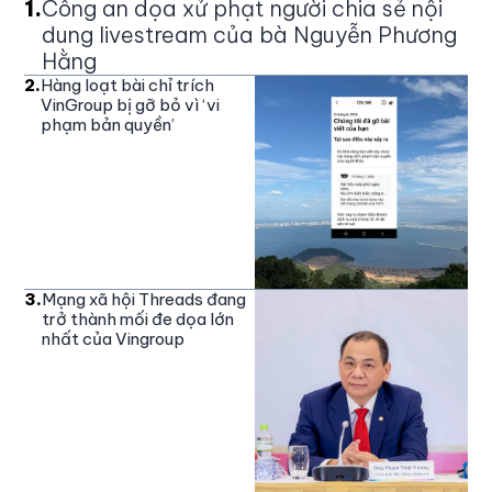
1
.
Công an dọa xử phạt người chia sẻ nội
dung livestream của bà Nguyễn Phương
Hằng
2
.
Hàng loạt bài chỉ trích
VinGroup bị gỡ bỏ vì ‘vi
phạm bản quyền’
3
.
Mạng xã hội Threads đang
trở thành mối đe dọa lớn
nhất của Vingroup