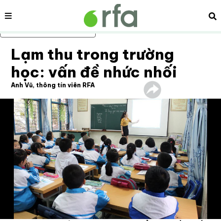
Nội dung
Tì
Bỏ qua nội dung chính
Lạm thu trong trường
học: vấn đề nhức nhối
Anh Vũ, thông tín viên RFA