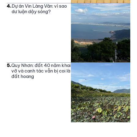
4
.
Dự án Vin Làng Vân: vì sao
dư luận dậy sóng?
5
.
Quy Nhơn: đất 40 năm khai
vỡ và canh tác vẫn bị coi là
đất hoang