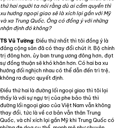
thứ hai người ta nói rằng dù ai cầm quyền thì
xu hướng ngoại giao sẽ là xích lại gần với Mỹ
và xa Trung Quốc. Ông có đồng ý với những
nhận định đó không?
TS Vũ Tường
: Điều thứ nhất thì tôi đồng ý là
đảng cộng sản đã có thay đổi chút ít. Bộ chính
trị đông hơn, ủy ban trung ương đông hơn, đạt
sự đồng thuận sẽ khó khăn hơn. Có hai ba xu
hướng đối nghịch nhau có thể dẫn đến trì trệ,
không ra đuợc quyết định.
Điều thứ hai là đường lối ngoại giao thì tôi lại
thấy là với sự ngự trị của phe bảo thủ thì
đường lối ngoại giao của Việt Nam vẫn không
thay đổi, tức là về cơ bản vẫn thân Trung
Quốc, và chỉ xích lại gần Mỹ khi Trung Quốc có
những đe dọa cụ thể, mạnh mẽ như chuyện