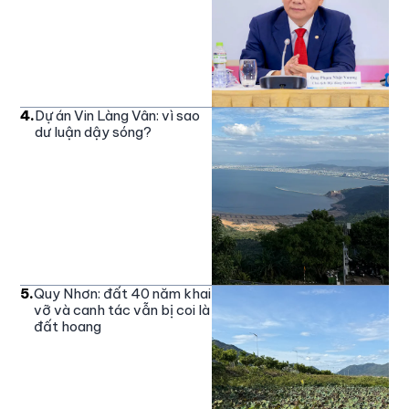
4
.
Dự án Vin Làng Vân: vì sao
dư luận dậy sóng?
5
.
Quy Nhơn: đất 40 năm khai
vỡ và canh tác vẫn bị coi là
đất hoang