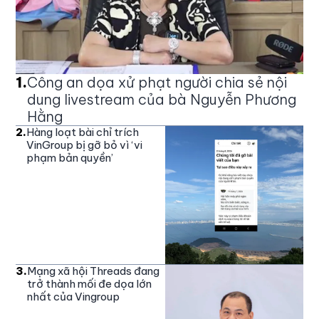
1
.
Công an dọa xử phạt người chia sẻ nội
dung livestream của bà Nguyễn Phương
Hằng
2
.
Hàng loạt bài chỉ trích
VinGroup bị gỡ bỏ vì ‘vi
phạm bản quyền’
3
.
Mạng xã hội Threads đang
trở thành mối đe dọa lớn
nhất của Vingroup