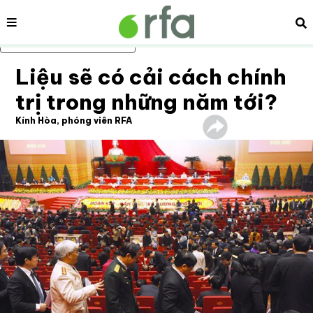
Nội dung
Tì
Bỏ qua nội dung chính
Liệu sẽ có cải cách chính
trị trong những năm tới?
Kính Hòa, phóng viên RFA