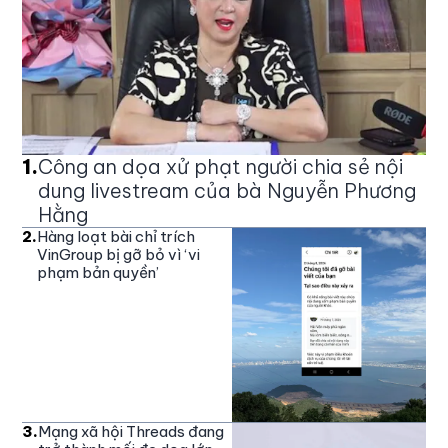
1
.
Công an dọa xử phạt người chia sẻ nội
dung livestream của bà Nguyễn Phương
Hằng
2
.
Hàng loạt bài chỉ trích
VinGroup bị gỡ bỏ vì ‘vi
phạm bản quyền’
3
.
Mạng xã hội Threads đang