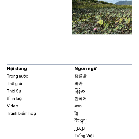
Nội dung
Ngôn ngữ
Trong nước
普通话
Thế giới
粤语
Thời Sự
မြန်မာ
Bình luận
한국어
Video
ລາວ
Tranh biếm hoạ
ខ្មែ
བོད་སྐད།
ئۇيغۇر
Tiếng Việt