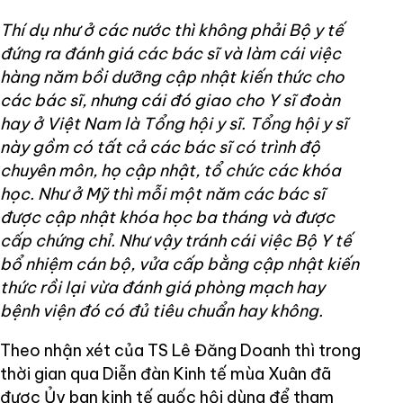
Thí dụ như ở các nước thì không phải Bộ y tế
đứng ra đánh giá các bác sĩ và làm cái việc
hàng năm bồi dưỡng cập nhật kiến thức cho
các bác sĩ, nhưng cái đó giao cho Y sĩ đoàn
hay ở Việt Nam là Tổng hội y sĩ. Tổng hội y sĩ
này gồm có tất cả các bác sĩ có trình độ
chuyên môn, họ cập nhật, tổ chức các khóa
học. Như ở Mỹ thì mỗi một năm các bác sĩ
được cập nhật khóa học ba tháng và được
cấp chứng chỉ. Như vậy tránh cái việc Bộ Y tế
bổ nhiệm cán bộ, vửa cấp bằng cập nhật kiến
thức rồi lại vừa đánh giá phòng mạch hay
bệnh viện đó có đủ tiêu chuẩn hay không.
Theo nhận xét của TS Lê Đăng Doanh thì trong
thời gian qua Diễn đàn Kinh tế mùa Xuân đã
được Ủy ban kinh tế quốc hội dùng để tham