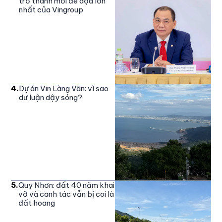
trở thành mối đe dọa lớn
nhất của Vingroup
4
.
Dự án Vin Làng Vân: vì sao
dư luận dậy sóng?
5
.
Quy Nhơn: đất 40 năm khai
vỡ và canh tác vẫn bị coi là
đất hoang