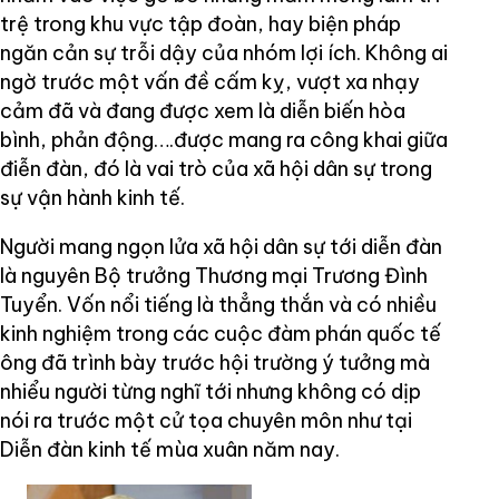
trệ trong khu vực tập đoàn, hay biện pháp
ngăn cản sự trỗi dậy của nhóm lợi ích. Không ai
ngờ trước một vấn đề cấm kỵ, vượt xa nhạy
cảm đã và đang được xem là diễn biến hòa
bình, phản động….được mang ra công khai giữa
điễn đàn, đó là vai trò của xã hội dân sự trong
sự vận hành kinh tế.
Người mang ngọn lửa xã hội dân sự tới diễn đàn
là nguyên Bộ trưởng Thương mại Trương Đình
Tuyển. Vốn nổi tiếng là thẳng thắn và có nhiều
kinh nghiệm trong các cuộc đàm phán quốc tế
ông đã trình bày trước hội trường ý tưởng mà
nhiểu người từng nghĩ tới nhưng không có dịp
nói ra trước một cử tọa chuyên môn như tại
Diễn đàn kinh tế mùa xuân năm nay.