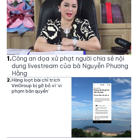
1
.
Công an dọa xử phạt người chia sẻ nội
dung livestream của bà Nguyễn Phương
Hằng
2
.
Hàng loạt bài chỉ trích
VinGroup bị gỡ bỏ vì ‘vi
phạm bản quyền’