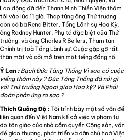
Hoa Kỳ Đặc trách Dân chủ, Nhân quyền, và
Lao động đã đến Thanh Minh Thiền Viện thăm
tôi vào lúc 11 giờ. Tháp tùng ông Thứ trưởng
còn có bà Rena Bitter, Tổng Lãnh sự Hoa Kỳ,
ông Rodney Hunter, Phụ tá đặc biệt của Thứ
trưởng, và ông Charles R Sellers
,
Tham tán
Chính trị toà Tổng Lãnh sự. Cuộc gặp gỡ rất
thân mật và cởi mở trên một tiếng đồng hồ.
Ỷ Lan
:
Bạch Đức Tăng Thống Vì sao có cuộc
viếng thăm này ? Đức Tăng Thống đã nói gì
với Thứ trưởng Ngoại giao Hoa kỳ? Và Phái
đoàn phản ứng ra sao ?
Thích Quảng Độ :
Tôi trình bày một số vấn đề
liên quan đến Việt Nam kể cả việc vi phạm tự
do tôn giáo của nhà cầm quyền Cộng sản, vấn
đề giao thương, phát triển và dân chủ hoá Việt