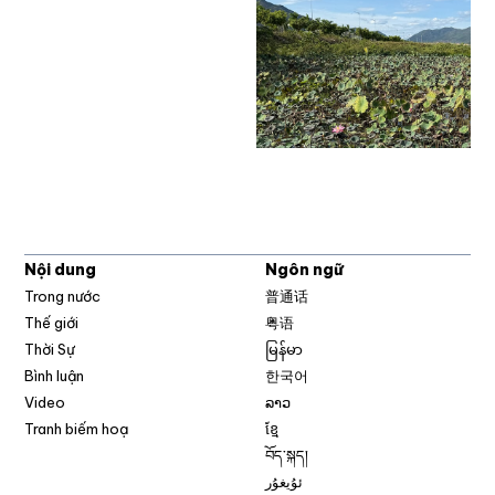
Nội dung
Ngôn ngữ
Trong nước
普通话
Thế giới
粤语
Thời Sự
မြန်မာ
Bình luận
한국어
Video
ລາວ
Tranh biếm hoạ
ខ្មែ
བོད་སྐད།
ئۇيغۇر