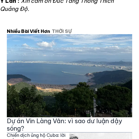
Ỷ Lan :
Xin cám ơn Đức Tăng Thống Thích
Quảng Độ.
Nhiều Bài Viết Hơn
THỜI SỰ
Dự án Vin Làng Vân: vì sao dư luận dậy
sóng?
Chiến dịch ủng hộ Cuba: lời