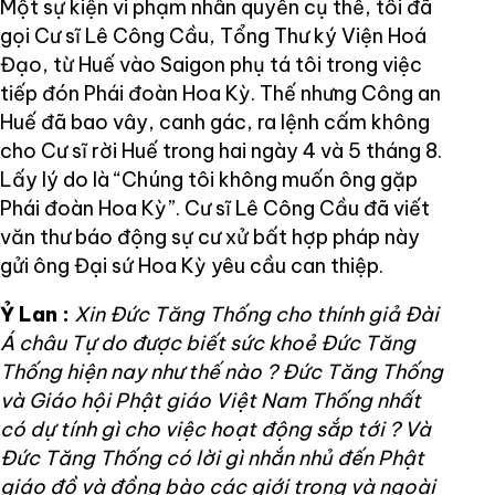
Một sự kiện vi phạm nhân quyền cụ thể, tôi đã
gọi Cư sĩ Lê Công Cầu, Tổng Thư ký Viện Hoá
Đạo, từ Huế vào Saigon phụ tá tôi trong việc
tiếp đón Phái đoàn Hoa Kỳ. Thế nhưng Công an
Huế đã bao vây, canh gác, ra lệnh cấm không
cho Cư sĩ rời Huế trong hai ngày 4 và 5 tháng 8.
Lấy lý do là “Chúng tôi không muốn ông gặp
Phái đoàn Hoa Kỳ”. Cư sĩ Lê Công Cầu đã viết
văn thư báo động sự cư xử bất hợp pháp này
gửi ông Đại sứ Hoa Kỳ yêu cầu can thiệp.
Ỷ Lan :
Xin Đức Tăng Thống cho thính giả Đài
Á châu Tự do được biết sức khoẻ Đức Tăng
Thống hiện nay như thế nào ? Đức Tăng Thống
và Giáo hội Phật giáo Việt Nam Thống nhất
có dự tính gì cho việc hoạt động sắp tới ? Và
Đức Tăng Thống có lời gì nhắn nhủ đến Phật
giáo đồ và đồng bào các giới trong và ngoài