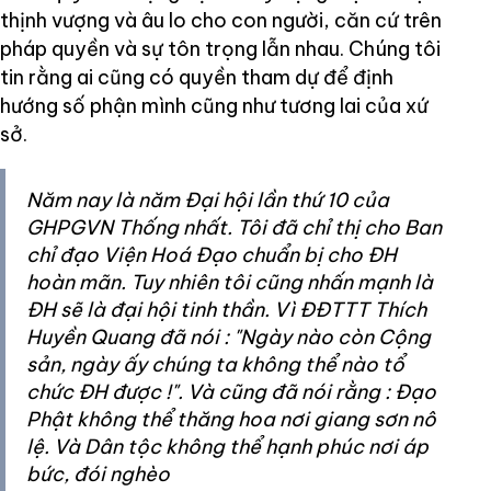
thịnh vượng và âu lo cho con người, căn cứ trên
pháp quyền và sự tôn trọng lẫn nhau. Chúng tôi
tin rằng ai cũng có quyền tham dự để định
hướng số phận mình cũng như tương lai của xứ
sở.
Năm nay là năm Đại hội lần thứ 10 của
GHPGVN Thống nhất. Tôi đã chỉ thị cho Ban
chỉ đạo Viện Hoá Đạo chuẩn bị cho ĐH
hoàn mãn. Tuy nhiên tôi cũng nhấn mạnh là
ĐH sẽ là đại hội tinh thần. Vì ĐĐTTT Thích
Huyền Quang đã nói : "Ngày nào còn Cộng
sản, ngày ấy chúng ta không thể nào tổ
chức ĐH được !". Và cũng đã nói rằng : Đạo
Phật không thể thăng hoa nơi giang sơn nô
lệ. Và Dân tộc không thể hạnh phúc nơi áp
bức, đói nghèo