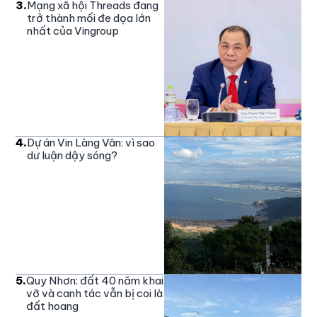
3
.
Mạng xã hội Threads đang
trở thành mối đe dọa lớn
nhất của Vingroup
4
.
Dự án Vin Làng Vân: vì sao
dư luận dậy sóng?
5
.
Quy Nhơn: đất 40 năm khai
vỡ và canh tác vẫn bị coi là
đất hoang