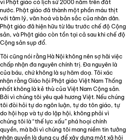
vì Phật giáo có lịch sử 2000 năm trên đất
nước. Phật giáo đã thành một phần máu thịt
với tâm lý, văn hoá và bản sắc của nhân dân.
Phật giáo đã hiện hữu từ lâu trước chế độ Cộng
sản, và Phật giáo còn tồn tại cả sau khi chế độ
Cộng sản sụp đổ.
Tôi cũng nói rằng Hà Nội không nên sợ hãi việc
chấp nhận đa nguyên chính trị. Đa nguyên là
của báu, chứ không là sự hăm doạ. Tôi xác
nhận rằng Giáo hội Phật giáo Việt Nam Thống
nhất không là kẻ thù của Việt Nam Cộng sản.
Bởi vì chúng tôi yêu quê hương Việt. Nếu chúng
tôi đòi hỏi tự do ngôn luận, tự do tôn giáo, tự
do hội họp và tự do lập hội, không phải vì
chúng tôi là “thế lực xấu” phá hoại chính
quyền, mà bởi vì chúng tôi mang niềm tin tưởng
nhân quyền là dụng cụ để xây dựng một xã hội