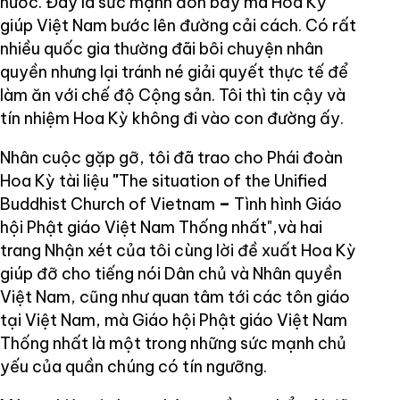
nước. Đây là sức mạnh đòn bẩy mà Hoa Kỳ
giúp Việt Nam bước lên đường cải cách. Có rất
nhiều quốc gia thường đãi bôi chuyện nhân
quyền nhưng lại tránh né giải quyết thực tế để
làm ăn với chế độ Cộng sản. Tôi thì tin cậy và
tín nhiệm Hoa Kỳ không đi vào con đường ấy.
Nhân cuộc gặp gỡ, tôi đã trao cho Phái đoàn
Hoa Kỳ tài liệu
"
The situation of the Unified
Buddhist Church of Vietnam
–
Tình hình Giáo
hội Phật giáo Việt Nam Thống nhất",và hai
trang Nhận xét của tôi cùng lời đề xuất Hoa Kỳ
giúp đỡ cho tiếng nói Dân chủ và Nhân quyền
Việt Nam, cũng như quan tâm tới các tôn giáo
tại Việt Nam, mà Giáo hội Phật giáo Việt Nam
Thống nhất là một trong những sức mạnh chủ
yếu của quần chúng có tín ngưỡng.