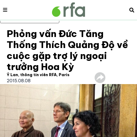
Nội dung
Tì
Bỏ qua nội dung chính
Phỏng vấn Đức Tăng
Thống Thích Quảng Độ về
cuộc gặp trợ lý ngoại
trưởng Hoa Kỳ
Ỷ Lan, thông tín viên RFA, Paris
2015.08.08