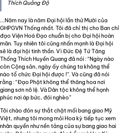
Thích Quảng Độ
....Năm nay là năm Đại hội lần thứ Mười của
GHPGVN Thống nhất. Tôi đã chỉ thị cho Ban chỉ
đạo Viện Hoá Đạo chuẩn bị cho Đại hội hoàn
mãn. Tuy nhiên tôi cũng nhấn mạnh là Đại hội
sẽ là đại hội tinh thần. Vì Đức Đệ Tứ Tăng
Thống Thích Huyền Quang đã nói : “Ngày nào
còn Cộng sản, ngày ấy chúng ta không thể
nào tổ chức Đại hội được !”. Và cũng đã nói
rằng : “Đạo Phật không thể thăng hoa nơi
giang sơn nô lệ. Và Dân tộc không thể hạnh
phúc nơi áp bức, đói nghèo”
Tôi chào đón sự thắt chặt mối bang giao Mỹ
Việt, nhưng tôi mong mỏi Hoa kỳ tiếp tục xem
nhân quyền như nền tảng của sự bang giao hai