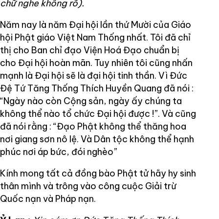
chữ nghe không rõ).
Năm nay là năm Đại hội lần thứ Mười của Giáo
hội Phật giáo Việt Nam Thống nhất. Tôi đã chỉ
thị cho Ban chỉ đạo Viện Hoá Đạo chuẩn bị
cho Đại hội hoàn mãn. Tuy nhiên tôi cũng nhấn
mạnh là Đại hội sẽ là đại hội tinh thần. Vì Đức
Đệ Tứ Tăng Thống Thích Huyền Quang đã nói :
“Ngày nào còn Cộng sản, ngày ấy chúng ta
không thể nào tổ chức Đại hội được !”. Và cũng
đã nói rằng : “Đạo Phật không thể thăng hoa
nơi giang sơn nô lệ. Và Dân tộc không thể hạnh
phúc nơi áp bức, đói nghèo”
Kính mong tất cả đồng bào Phật tử hãy hy sinh
thân mình và trông vào công cuộc Giải trừ
Quốc nạn và Pháp nạn.