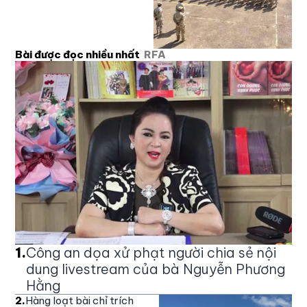
Bài được đọc nhiều nhất
RFA
1
.
Công an dọa xử phạt người chia sẻ nội
dung livestream của bà Nguyễn Phương
Hằng
2
.
Hàng loạt bài chỉ trích