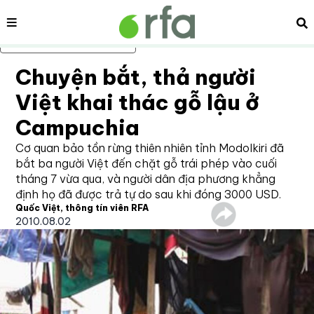
Nội dung
Tì
Bỏ qua nội dung chính
Chuyện bắt, thả người
Việt khai thác gỗ lậu ở
Campuchia
Cơ quan bảo tồn rừng thiên nhiên tỉnh Modolkiri đã
bắt ba người Việt đến chặt gỗ trái phép vào cuối
tháng 7 vừa qua, và người dân địa phương khẳng
định họ đã được trả tự do sau khi đóng 3000 USD.
Quốc Việt, thông tín viên RFA
2010.08.02