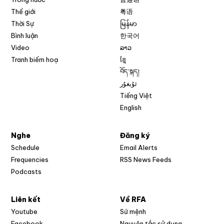
Thế giới
粤语
Thời Sự
မြန်မာ
Bình luận
한국어
Video
ລາວ
Tranh biếm hoạ
ខ្មែ
བོད་སྐད།
ئۇيغۇر
Tiếng Việt
English
Nghe
Đăng ký
Schedule
Email Alerts
Opens in new w
Frequencies
RSS News Feeds
Podcasts
Liên kết
Về RFA
Opens in new window
Youtube
Sứ mệnh
Opens in new window
Facebook
Nguyên tắc sử dụng