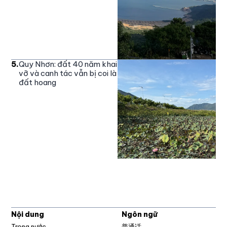
5
.
Quy Nhơn: đất 40 năm khai
vỡ và canh tác vẫn bị coi là
đất hoang
Nội dung
Ngôn ngữ
Trong nước
普通话