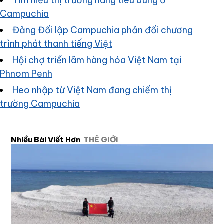
Tìm hiểu thị trường hàng tiêu dùng ở
Campuchia
Đảng Đối lập Campuchia phản đối chương
trình phát thanh tiếng Việt
Hội chợ triển lãm hàng hóa Việt Nam tại
Phnom Penh
Heo nhập từ Việt Nam đang chiếm thị
trường Campuchia
Nhiều Bài Viết Hơn
THẾ GIỚI