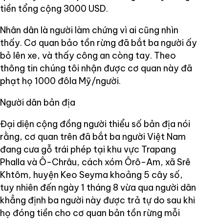
tiền tổng cộng 3000 USD.
Nhân dân là người làm chứng vì ai cũng nhìn
thấy. Cơ quan bảo tồn rừng đã bắt ba người ấy
bỏ lên xe, và thấy công an còng tay. Theo
thông tin chúng tôi nhận được cơ quan này đã
phạt họ 1000 đôla Mỹ/người.
Người dân bản địa
Đại diện cộng đồng người thiểu số bản địa nói
rằng, cơ quan trên đã bắt ba người Việt Nam
đang cưa gỗ trái phép tại khu vực Trapang
Phalla và Ô-Chrâu, cách xóm Ôrô-Am, xã Srê
Khtôm, huyện Keo Seyma khoảng 5 cây số,
tuy nhiên đến ngày 1 tháng 8 vừa qua người dân
khẳng định ba người này được trả tự do sau khi
họ đóng tiền cho cơ quan bản tồn rừng mỗi