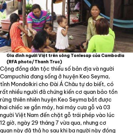
Gia đình người Việt trên sông Tonlesap của Cambodia
(RFA photo/Thanh Truc)
Cộng đồng dân tộc thiểu số bản địa và người
Campuchia đang sống ở huyện Keo Seyma,
tỉnh Mondolkiri cho Đài Á Châu tự do biết, có
rất nhiều người đã chứng kiến cơ quan bảo tồn
rừng thiên nhiên huyện Keo Seyma bắt được
hai chiếc xe gắn máy, hai máy cưa gỗ và 03
người Việt Nam đến chặt gỗ trái phép vào lúc
12 giờ, ngày 29 tháng 7 vừa qua, nhưng cơ
quan này đã thả họ sau khi ba người này đóng