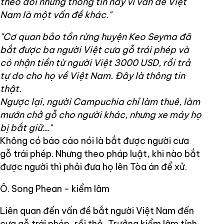
theo dõi những thông tin này vì vấn đề Việt
Nam là một vấn đề khác."
"Cơ quan bảo tồn rừng huyện Keo Seyma đã
bắt được ba người Việt cưa gỗ trái phép và
có nhận tiền từ người Việt 3000 USD, rồi trả
tự do cho họ về Việt Nam. Đây là thông tin
thật.
Ngược lại, người Campuchia chỉ làm thuê, làm
mướn chở gỗ cho người khác, nhưng xe máy họ
bị bắt giữ…"
Không có báo cáo nói là bắt được người cưa
gỗ trái phép. Nhưng theo pháp luật, khi nào bắt
được người thì phải đưa họ lên Tòa án để xử.
Ô. Song Phean - kiểm lâm
Liên quan đến vấn đề bắt người Việt Nam đến
cưa gỗ trái phép, rồi thả, Trưởng kiểm lâm tỉnh