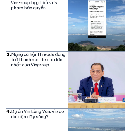
VinGroup bị gỡ bỏ vì ‘vi
phạm bản quyền’
3
.
Mạng xã hội Threads đang
trở thành mối đe dọa lớn
nhất của Vingroup
4
.
Dự án Vin Làng Vân: vì sao
dư luận dậy sóng?