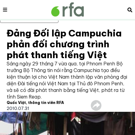
Nội dung
Tì
Bỏ qua nội dung chính
Đảng Đối lập Campuchia
phản đối chương trình
phát thanh tiếng Việt
Sáng ngày 29 tháng 7 vừa qua, tại Phnom Penh Bộ
trưởng Bộ Thông tin nói rằng Campuchia tạo điều
kiện thuận lợi cho Việt Nam thành lập văn phòng đại
diện Đài tiếng nói Việt Nam tại Thủ đô Phnom Penh,
và sẽ có đài phát thanh bằng tiếng Việt, phát ra từ
tỉnh Siem Reap.
Quốc Việt, thông tín viên RFA
2010.07.31