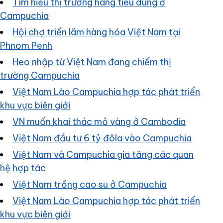
Tìm hiểu thị trường hàng tiêu dùng ở
Campuchia
Hội chợ triển lãm hàng hóa Việt Nam tại
Phnom Penh
Heo nhập từ Việt Nam đang chiếm thị
trường Campuchia
Việt Nam Lào Campuchia hợp tác phát triển
khu vực biên giới
VN muốn khai thác mỏ vàng ở Cambodia
Việt Nam đầu tư 6 tỷ đôla vào Campuchia
Việt Nam và Campuchia gia tăng các quan
hệ hợp tác
Việt Nam trồng cao su ở Campuchia
Việt Nam Lào Campuchia hợp tác phát triển
khu vực biên giới