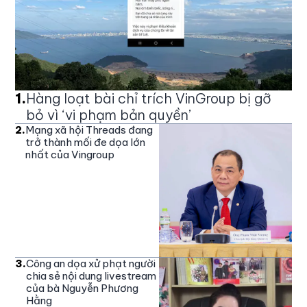
1
.
Hàng loạt bài chỉ trích VinGroup bị gỡ
bỏ vì ‘vi phạm bản quyền’
2
.
Mạng xã hội Threads đang
trở thành mối đe dọa lớn
nhất của Vingroup
3
.
Công an dọa xử phạt người
chia sẻ nội dung livestream
của bà Nguyễn Phương
Hằng