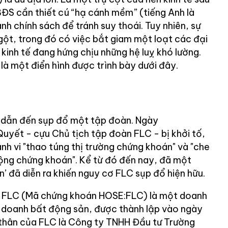
BĐS cần thiết cú “hạ cánh mềm” (tiếng Anh là
nh chính sách để tránh suy thoái. Tuy nhiên, sự
gột, trong đó có việc bắt giam một loạt các đại
 kinh tế đang hứng chịu những hệ luỵ khó lường.
à một điển hình được trình bày dưới đây.
hể dẫn đến sụp đổ một tập đoàn. Ngày
uyết - cựu Chủ tịch tập đoàn FLC - bị khởi tố,
nh vi "thao túng thị trường chứng khoán" và "che
động chứng khoán". Kể từ đó đến nay, đã một
n’ đã diễn ra khiến nguy cơ FLC sụp đổ hiện hữu.
 FLC (Mã chứng khoán HOSE:FLC) là một doanh
h doanh bất động sản, được thành lập vào ngày
 thân của FLC là Công ty TNHH Đầu tư Trường