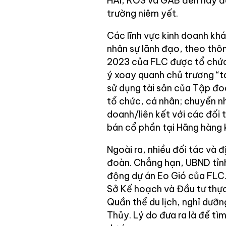
HAI, ROS và GAB đến nay đã
trường niêm yết.
Các lĩnh vực kinh doanh kh
nhân sự lãnh đạo, theo thô
2023 của FLC được tổ chức
ý xoay quanh chủ trương “tá
sử dụng tài sản của Tập đoà
tổ chức, cá nhân; chuyển n
doanh/liên kết với các đối t
bán cổ phần tại Hãng hàng
Ngoài ra, nhiều đối tác và 
đoàn. Chẳng hạn, UBND tỉn
động dự án Eo Gió của FLC.
Sở Kế hoạch và Đầu tư thực
Quần thể du lịch, nghỉ dưỡ
Thủy. Lý do đưa ra là để tì