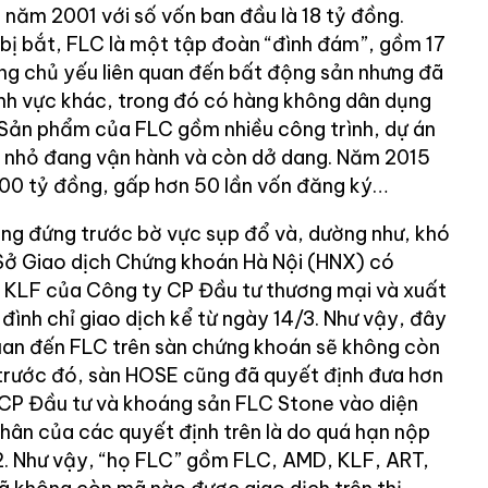
 năm 2001 với số vốn ban đầu là 18 tỷ đồng.
bị bắt, FLC là một tập đoàn “đình đám”, gồm 17
ng chủ yếu liên quan đến bất động sản nhưng đã
nh vực khác, trong đó có hàng không dân dụng
Sản phẩm của FLC gồm nhiều công trình, dự án
ớn nhỏ đang vận hành và còn dở dang. Năm 2015
.400 tỷ đồng, gấp hơn 50 lần vốn đăng ký…
ng đứng trước bờ vực sụp đổ và, dường như, khó
Sở Giao dịch Chứng khoán Hà Nội (HNX) có
u KLF của Công ty CP Đầu tư thương mại và xuất
đình chỉ giao dịch kể từ ngày 14/3. Như vậy, đây
 quan đến FLC trên sàn chứng khoán sẽ không còn
 trước đó, sàn HOSE cũng đã quyết định đưa hơn
CP Đầu tư và khoáng sản FLC Stone vào diện
nhân của các quyết định trên là do quá hạn nộp
2. Như vậy, “họ FLC” gồm FLC, AMD, KLF, ART,