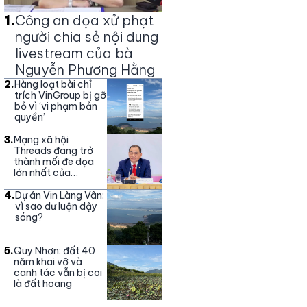
1
.
Công an dọa xử phạt
người chia sẻ nội dung
livestream của bà
Nguyễn Phương Hằng
2
.
Hàng loạt bài chỉ
trích VinGroup bị gỡ
bỏ vì ‘vi phạm bản
quyền’
3
.
Mạng xã hội
Threads đang trở
thành mối đe dọa
lớn nhất của
Vingroup
4
.
Dự án Vin Làng Vân:
vì sao dư luận dậy
sóng?
5
.
Quy Nhơn: đất 40
năm khai vỡ và
canh tác vẫn bị coi
là đất hoang