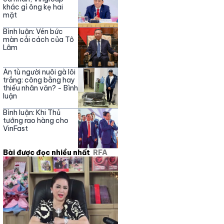
khác gì ông kẹ hai
mặt
Bình luận: Vén bức
màn cải cách của Tô
Lâm
Án tù người nuôi gà lôi
trắng: công bằng hay
thiếu nhân văn? - Bình
luận
Bình luận: Khi Thủ
tướng rao hàng cho
VinFast
Bài được đọc nhiều nhất
RFA