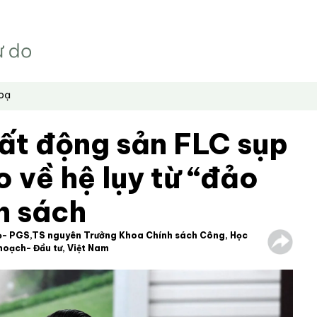
hoạ
ất động sản FLC sụp
 về hệ lụy từ “đảo
h sách
ọ- PGS,TS nguyên Trưởng Khoa Chính sách Công, Học
 hoạch- Đầu tư, Việt Nam