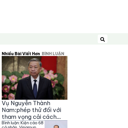
Tìm kiếm
Nhiều Bài Viết Hơn
BÌNH LUẬN
Vụ Nguyễn Thành
Nam:phép thử đối với
tham vọng cải cách
của ông Tô Lâm
Bình luận: Kiện cáo 68
cá nhân, Vingroup