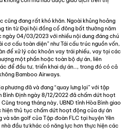
 không còn mã nào được giao dịch trên thị
ác cũng đang rất khó khăn. Ngoài khủng hoảng
ng tin từ Đại hội đồng cổ đông bất thường năm
 ngày 04/03/2023 với nhiều nội dung đáng chú
i cơ cấu toàn diện” như Tái cấu trúc nguồn vốn,
n để xử lý các khoản vay trái phiếu, vay tại các
hượng một phần hoặc toàn bộ dự án, liên
ác để đầu tư, triển khai dự án..., trong đó có cả
 không Bamboo Airways.
địa phương đã và đang “quay lưng lại” với tập
h Bình Định ngày 8/12/2022 đã chấm dứt hoạt
 Cũng trong tháng này, UBND tỉnh Hòa Bình giao
 hiện thủ tục chấm dứt hoạt động của dự án
ng và sân golf của Tập đoàn FLC tại huyện Yên
m nhà đầu tư khác có năng lực hơn thực hiện các