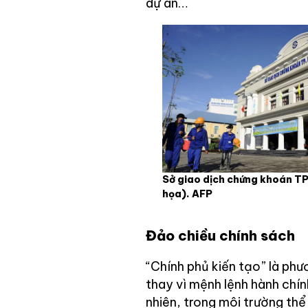
dự án…
Sở giao dịch chứng khoán T
họa). AFP
Đảo chiều chính sách
“Chính phủ kiến tạo” là ph
thay vì mệnh lệnh hành chí
nhiên, trong môi trường th