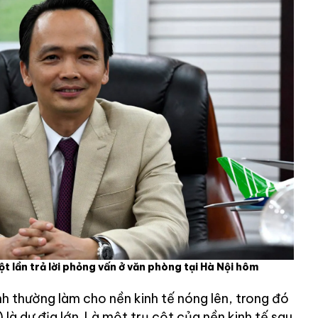
t lần trả lời phỏng vấn ở văn phòng tại Hà Nội hôm
h thường làm cho nền kinh tế nóng lên, trong đó
là dư địa lớn. Là một trụ cột của nền kinh tế sau