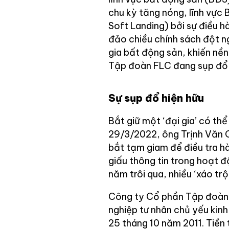
chu kỳ tăng nóng, lĩnh vực 
Soft Landing) bởi sự điều hà
đảo chiều chính sách đột n
gia bất động sản, khiến nền
Tập đoàn FLC đang sụp đổ l
Sự sụp đổ hiện hữu
Bắt giữ một ‘đại gia’ có t
29/3/2022, ông Trịnh Văn Q
bắt tạm giam để điều tra hà
giấu thông tin trong hoạt 
năm trôi qua, nhiều ‘xáo trộ
Công ty Cổ phần Tập đoàn
nghiệp tư nhân chủ yếu kin
25 tháng 10 năm 2011. Tiền