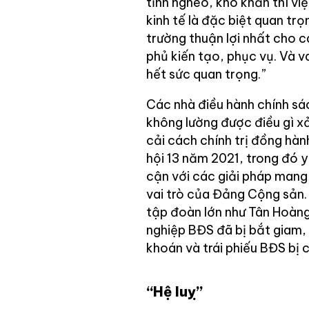
tỉnh nghèo, khó khăn thì vi
kinh tế là đặc biệt quan tr
trường thuận lợi nhất cho c
phủ kiến tạo, phục vụ. Và v
hết sức quan trọng.”
Các nhà điều hành chính sá
không lường được điều gì x
cải cách chính trị đồng hàn
hội 13 năm 2021, trong đó y
cận với các giải pháp mang 
vai trò của Đảng Cộng sản.
tập đoàn lớn như Tân Hoàng
nghiệp BĐS đã bị bắt giam, 
khoán và trái phiếu BĐS bị c
“Hệ luỵ”