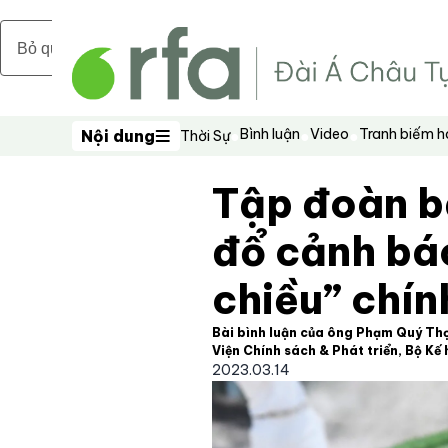
Bỏ qua nội dung chính
Bình luận
Video
Tranh biếm 
Nội dung
Thời Sự
Nội dung
Tập đoàn b
đổ cảnh báo
chiều” chín
Bài bình luận của ông Phạm Quý Th
Viện Chính sách & Phát triển, Bộ Kế
2023.03.14