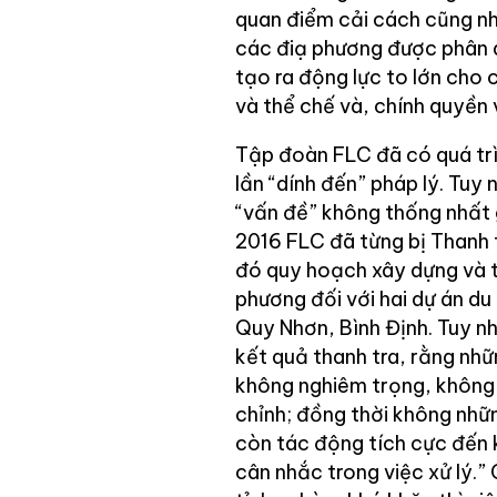
quan điểm cải cách cũng nh
các điạ phương được phân q
tạo ra động lực to lớn cho 
và thể chế và, chính quyền
Tập đoàn FLC đã có quá tr
lần “dính đến” pháp lý. Tuy 
“vấn đề” không thống nhất
2016 FLC đã từng bị Thanh 
đó quy hoạch xây dựng và th
phương đối với hai dự án du
Quy Nhơn, Bình Định. Tuy nh
kết quả thanh tra, rằng nhữ
không nghiêm trọng, không 
chỉnh; đồng thời không nhữ
còn tác động tích cực đến 
cân nhắc trong việc xử lý.”