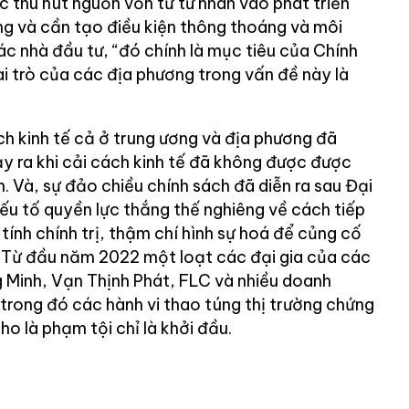
ệc thu hút nguồn vốn từ tư nhân vào phát triển
ọng và cần tạo điều kiện thông thoáng và môi
ác nhà đầu tư, “đó chính là mục tiêu của Chính
ai trò của các địa phương trong vấn đề này là
ch kinh tế cả ở trung ương và địa phương đã
ảy ra khi cải cách kinh tế đã không được được
h. Và, sự đảo chiều chính sách đã diễn ra sau Đại
ếu tố quyền lực thắng thế nghiêng về cách tiếp
tính chính trị, thậm chí hình sự hoá để củng cố
 Từ đầu năm 2022 một loạt các đại gia của các
 Minh, Vạn Thịnh Phát, FLC và nhiều doanh
trong đó các hành vi thao túng thị trường chứng
ho là phạm tội chỉ là khởi đầu.