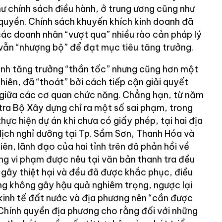
ư chính sách điều hành, ở trung ương cũng như
uyền. Chính sách khuyến khích kinh doanh đã
các doanh nhân “vượt qua” nhiều rào cản pháp lý
 vẫn “nhượng bộ” để đạt mục tiêu tăng trưởng.
ình tăng trưởng “thần tốc” nhưng cũng hơn một
nhiên, đã “thoát” bởi cách tiếp cận giải quyết
 giữa các cơ quan chức năng. Chẳng hạn, từ năm
tra Bộ Xây dựng chỉ ra một số sai phạm, trong
ực hiện dự án khi chưa có giấy phép, tại hai địa
 lịch nghỉ dưỡng tại Tp. Sầm Sơn, Thanh Hóa và
iên, lãnh đạo của hai tỉnh trên đã phản hồi về
ng vi phạm được nêu tại văn bản thanh tra đều
gây thiệt hại và đều đã được khắc phục, điều
ng không gây hậu quả nghiêm trọng, ngược lại
kinh tế đất nước và địa phương nên “cần được
 Chính quyền địa phương cho rằng đối với những