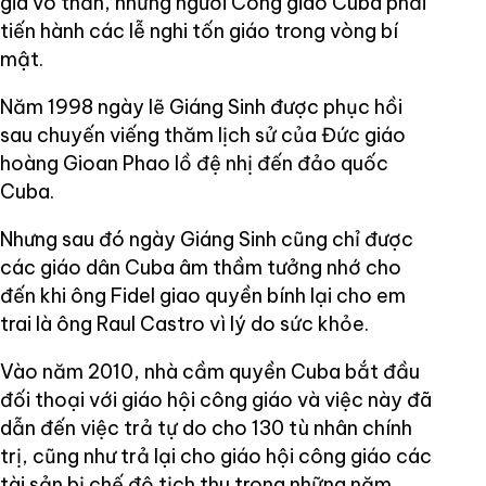
gia vô thần, những người Công giáo Cuba phải
tiến hành các lễ nghi tốn giáo trong vòng bí
mật.
Năm 1998 ngày lẽ Giáng Sinh được phục hồi
sau chuyến viếng thăm lịch sử của Đức giáo
hoàng Gioan Phao lồ đệ nhị đến đảo quốc
Cuba.
Nhưng sau đó ngày Giáng Sinh cũng chỉ được
các giáo dân Cuba âm thầm tưởng nhớ cho
đến khi ông Fidel giao quyền bính lại cho em
trai là ông Raul Castro vì lý do sức khỏe.
Vào năm 2010, nhà cầm quyền Cuba bắt đầu
đối thoại với giáo hội công giáo và việc này đã
dẫn đến việc trả tự do cho 130 tù nhân chính
trị, cũng như trả lại cho giáo hội công giáo các
tài sản bị chế độ tịch thu trong những năm