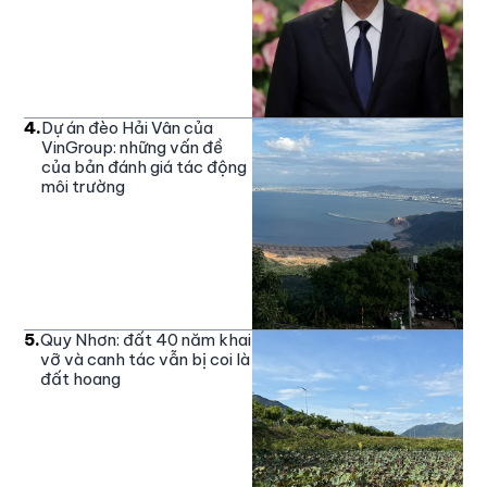
4
.
Dự án đèo Hải Vân của
VinGroup: những vấn đề
của bản đánh giá tác động
môi trường
5
.
Quy Nhơn: đất 40 năm khai
vỡ và canh tác vẫn bị coi là
đất hoang