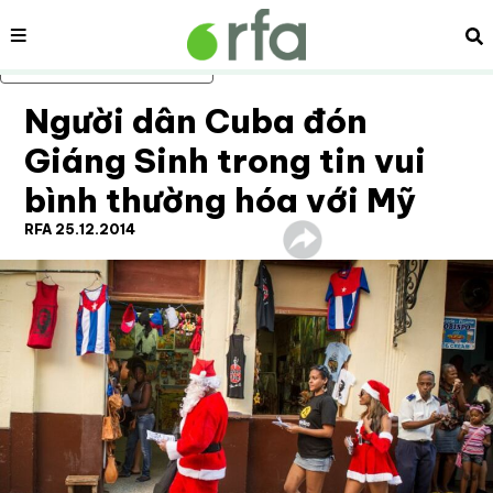
Nội dung
Tì
Bỏ qua nội dung chính
Người dân Cuba đón
Giáng Sinh trong tin vui
bình thường hóa với Mỹ
RFA 25.12.2014