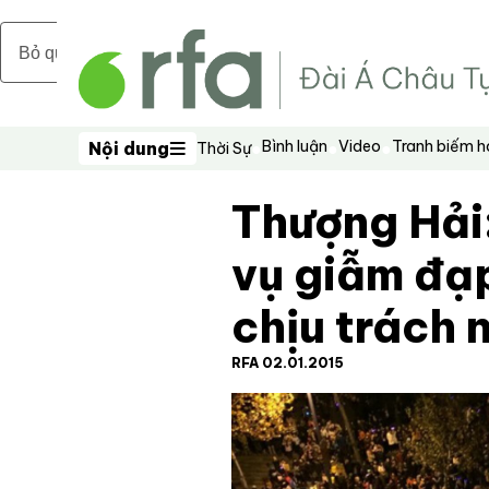
Bỏ qua nội dung chính
Bình luận
Video
Tranh biếm 
Nội dung
Thời Sự
Nội dung
Thượng Hải:
vụ giẫm đạ
chịu trách 
RFA 02.01.2015