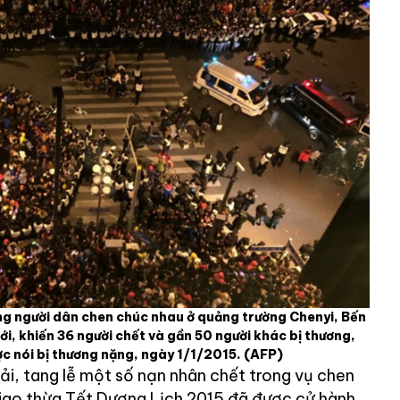
ng người dân chen chúc nhau ở quảng trường Chenyi, Bến
, khiến 36 người chết và gần 50 người khác bị thương,
ợc nói bị thương nặng, ngày 1/1/2015.
(AFP)
ải, tang lễ một số nạn nhân chết trong vụ chen
iao thừa Tết Dương Lịch 2015 đã được cử hành,