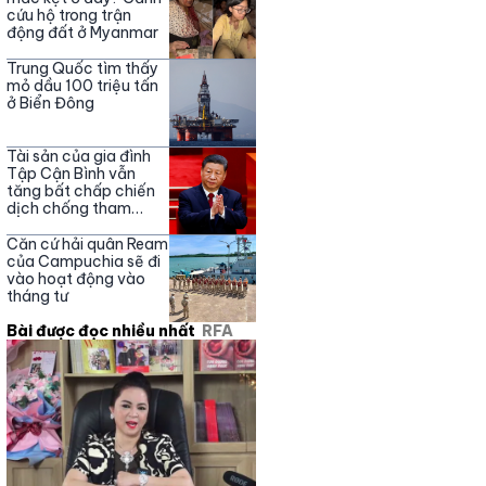
cứu hộ trong trận
động đất ở Myanmar
Trung Quốc tìm thấy
mỏ dầu 100 triệu tấn
ở Biển Đông
Tài sản của gia đình
Tập Cận Bình vẫn
tăng bất chấp chiến
dịch chống tham
nhũng
Căn cứ hải quân Ream
của Campuchia sẽ đi
vào hoạt động vào
tháng tư
Bài được đọc nhiều nhất
RFA