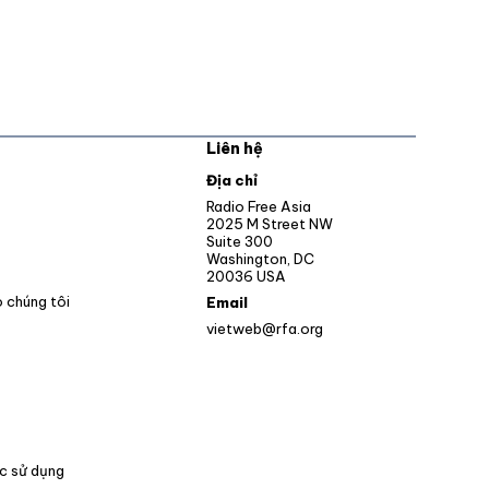
Liên hệ
pens in new window
Địa chỉ
Opens in new window
Radio Free Asia
2025 M Street NW
ens in new window
Suite 300
Washington, DC
Opens in new window
20036 USA
o chúng tôi
Email
vietweb@rfa.org
c sử dụng