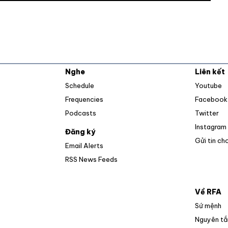
Nghe
Liên kết
O
Schedule
Youtube
Frequencies
Facebook
Op
Podcasts
Twitter
Instagram
Đăng ký
Gửi tin ch
Email Alerts
Opens in new window
RSS News Feeds
Về RFA
Sứ mệnh
Nguyên tắ