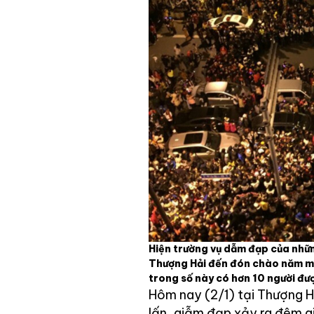
Hiện trường vụ dẫm đạp của nhữ
Thượng Hải đến đón chào năm mới
trong số này có hơn 10 người đư
Hôm nay (2/1) tại Thượng H
lấn, giẫm đạp xảy ra đêm g