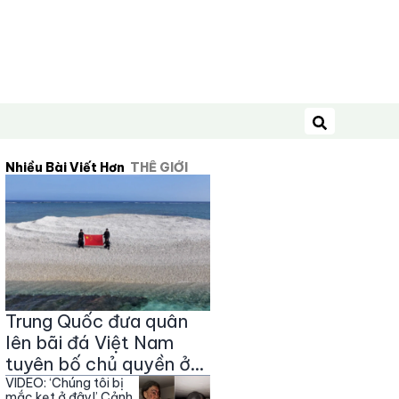
Tìm kiếm
Nhiều Bài Viết Hơn
THẾ GIỚI
Trung Quốc đưa quân
lên bãi đá Việt Nam
tuyên bố chủ quyền ở
Trường Sa
VIDEO: ‘Chúng tôi bị
mắc kẹt ở đây!’ Cảnh