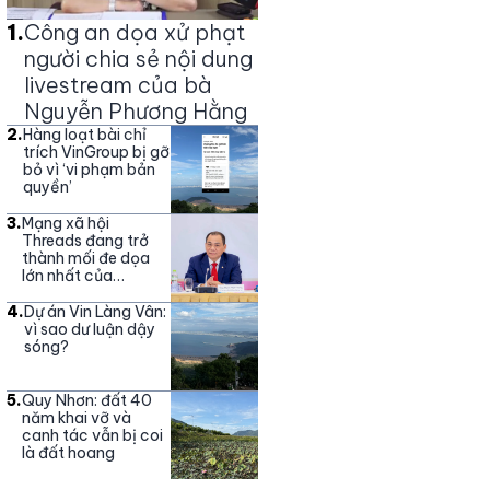
1
.
Công an dọa xử phạt
người chia sẻ nội dung
livestream của bà
Nguyễn Phương Hằng
2
.
Hàng loạt bài chỉ
trích VinGroup bị gỡ
bỏ vì ‘vi phạm bản
quyền’
3
.
Mạng xã hội
Threads đang trở
thành mối đe dọa
lớn nhất của
Vingroup
4
.
Dự án Vin Làng Vân:
vì sao dư luận dậy
sóng?
5
.
Quy Nhơn: đất 40
năm khai vỡ và
canh tác vẫn bị coi
là đất hoang