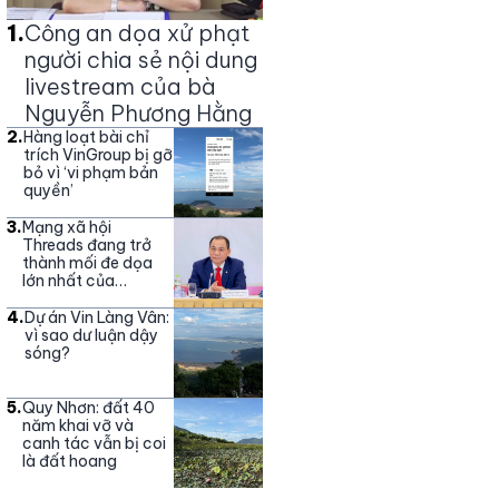
1
.
Công an dọa xử phạt
người chia sẻ nội dung
livestream của bà
Nguyễn Phương Hằng
2
.
Hàng loạt bài chỉ
trích VinGroup bị gỡ
bỏ vì ‘vi phạm bản
quyền’
3
.
Mạng xã hội
Threads đang trở
thành mối đe dọa
lớn nhất của
Vingroup
4
.
Dự án Vin Làng Vân:
vì sao dư luận dậy
sóng?
5
.
Quy Nhơn: đất 40
năm khai vỡ và
canh tác vẫn bị coi
là đất hoang