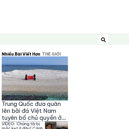
Tìm kiếm
Nhiều Bài Viết Hơn
THẾ GIỚI
Trung Quốc đưa quân
lên bãi đá Việt Nam
tuyên bố chủ quyền ở
Trường Sa
VIDEO: ‘Chúng tôi bị
mắc kẹt ở đây!’ Cảnh