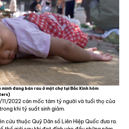
a mình đang bán rau ở một chợ tại Bắc Kinh hôm
ters)
5/11/2022 cán mốc tám tỷ người và tuổi thọ của
rong khi tỷ suất sinh giảm.
n cứu thuộc Quỹ Dân số Liên Hiệp Quốc đưa ra.
ố thế giới sau khi đạt đỉnh vào đầu những năm