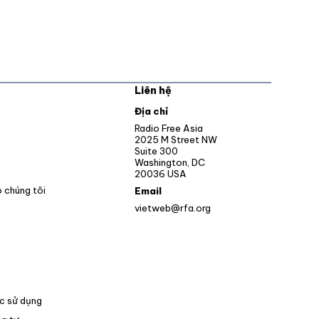
Liên hệ
pens in new window
Địa chỉ
Opens in new window
Radio Free Asia
2025 M Street NW
ens in new window
Suite 300
Washington, DC
Opens in new window
20036 USA
o chúng tôi
Email
vietweb@rfa.org
c sử dụng