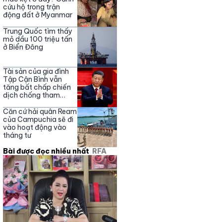
cứu hộ trong trận
động đất ở Myanmar
Trung Quốc tìm thấy
mỏ dầu 100 triệu tấn
ở Biển Đông
Tài sản của gia đình
Tập Cận Bình vẫn
tăng bất chấp chiến
dịch chống tham
nhũng
Căn cứ hải quân Ream
của Campuchia sẽ đi
vào hoạt động vào
tháng tư
Bài được đọc nhiều nhất
RFA