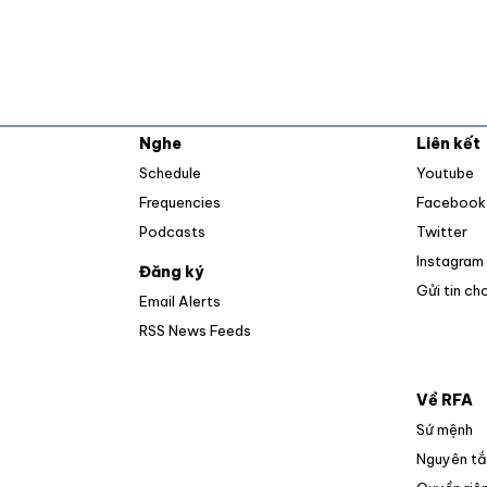
Nghe
Liên kết
O
Schedule
Youtube
Frequencies
Facebook
Op
Podcasts
Twitter
Instagram
Đăng ký
Gửi tin ch
Email Alerts
Opens in new window
RSS News Feeds
Về RFA
Sứ mệnh
Nguyên tắ