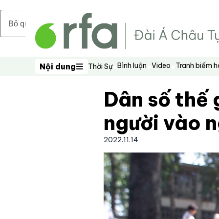
Bỏ qua nội dung chính
Bình luận
Video
Tranh biếm 
Nội dung
Thời Sự
Nội dung
Dân số thế 
người vào 
2022.11.14