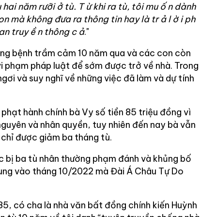
u hai năm rưỡi
ở
tù. T
ừ
khi ra tù, tôi mu
ố
n dành
con mà không đưa ra thông tin hay là tr
ả
l
ờ
i ph
an truy
ề
n thông c
ả
."
ang bệnh trầm cảm 10 năm qua và các con còn
vi phạm pháp luật để sớm được trở về nhà. Trong
ngơi và suy nghĩ về những việc đã làm và dự tính
hạt hành chính bà Vy số tiền 85 triệu đồng vì
 nguyên và nhân quyền, tuy nhiên đến nay bà vẫn
chỉ được giảm ba tháng tù.
c bị ba tù nhân thường phạm đánh và khủng bố
Trung vào tháng 10/2022 mà Đài Á Châu Tự Do
5, có cha là nhà văn bất đồng chính kiến Huỳnh