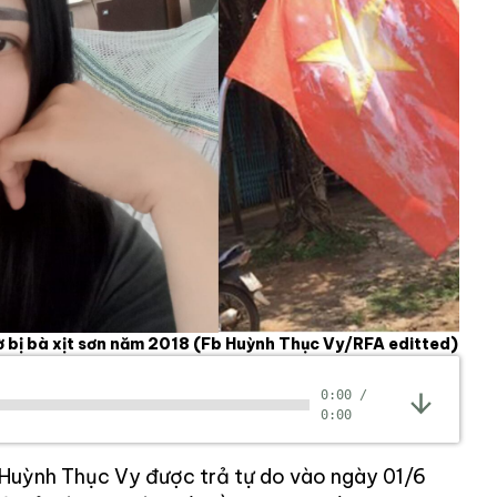
 bị bà xịt sơn năm 2018
(Fb Huỳnh Thục Vy/RFA editted)
0:00
/
0:00
Huỳnh Thục Vy được trả tự do vào ngày 01/6