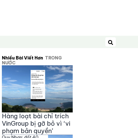
Tìm kiếm
Nhiều Bài Viết Hơn
TRONG
NƯỚC
Hàng loạt bài chỉ trích
VinGroup bị gỡ bỏ vì ‘vi
phạm bản quyền’
Quy Nhơn: đất 40