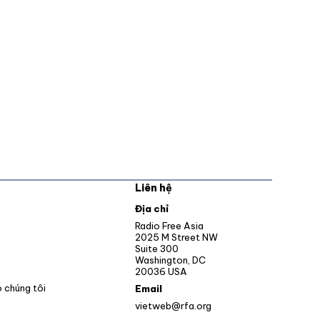
Liên hệ
pens in new window
Địa chỉ
Opens in new window
Radio Free Asia
2025 M Street NW
ens in new window
Suite 300
Washington, DC
Opens in new window
20036 USA
o chúng tôi
Email
vietweb@rfa.org