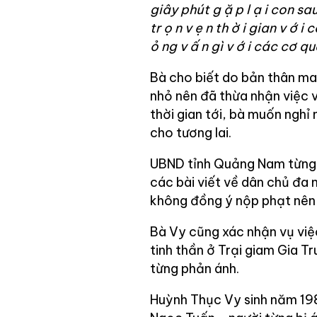
giây phút g
ặ
p l
ạ
i con sa
tr
ọ
n v
ẹ
n th
ờ
i gian v
ớ
i 
ỏ
ng v
ấ
n gì v
ớ
i các cơ qu
Bà cho biết do bản thân m
nhỏ nên đã thừa nhận việc 
thời gian tới, bà muốn nghỉ 
cho tương lai.
UBND tỉnh Quảng Nam từng p
các bài viết về dân chủ đa
không đồng ý nộp phạt nên 
Bà Vy cũng xác nhận vụ việ
tinh thần ở Trại giam Gia 
từng phản ánh.
Huỳnh Thục Vy sinh năm 198