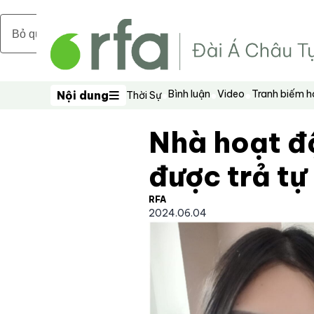
Bỏ qua nội dung chính
Bình luận
Video
Tranh biếm 
Nội dung
Thời Sự
Nội dung
Nhà hoạt đ
được trả tự
RFA
2024.06.04