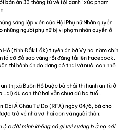
ới bản án 33 tháng tù về tội danh “xúc phạm
n.
những sáng lập viên của Hội Phụ nữ Nhân quyền
 những người phụ nữ bị vi phạm nhân quyền ở
 Hồ (tỉnh Đắk Lắk) tuyên án bà Vy hai năm chín
lên lá cờ đỏ sao vàng rồi đăng tải lên Facebook,
oãn thi hành án do đang có thai và nuôi con nhỏ
n thị xã Buôn Hồ buộc bà phải thi hành án tù ở
a Lai) dù con thứ hai vẫn chưa đủ ba tuổi.
ấn Đài Á Châu Tự Do (RFA) ngày 04/6, bà cho
ược trở về nhà với hai con và người thân:
u
ộ
c đời mình không có gì vui sướng b
ằ
ng cái