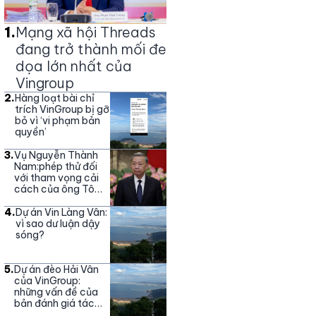
1
.
Mạng xã hội Threads
đang trở thành mối đe
dọa lớn nhất của
Vingroup
2
.
Hàng loạt bài chỉ
trích VinGroup bị gỡ
bỏ vì ‘vi phạm bản
quyền’
3
.
Vụ Nguyễn Thành
Nam:phép thử đối
với tham vọng cải
cách của ông Tô
Lâm
4
.
Dự án Vin Làng Vân:
vì sao dư luận dậy
sóng?
5
.
Dự án đèo Hải Vân
của VinGroup:
những vấn đề của
bản đánh giá tác
động môi trường