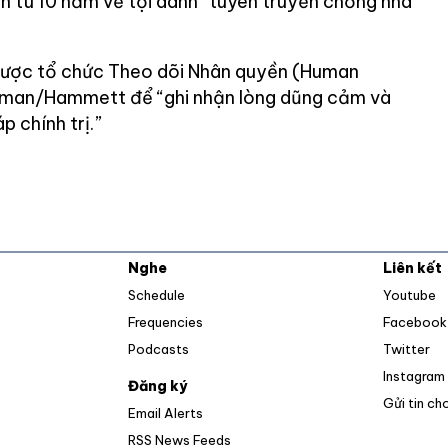
án tù 10 năm về tội danh “tuyên truyền chống nhà
được tổ chức Theo dõi Nhân quyền (Human
ellman/Hammett để “ghi nhận lòng dũng cảm và
p chính trị.”
Nghe
Liên kết
O
Schedule
Youtube
Frequencies
Facebook
Op
Podcasts
Twitter
Instagram
Đăng ký
Gửi tin ch
Email Alerts
Opens in new window
RSS News Feeds