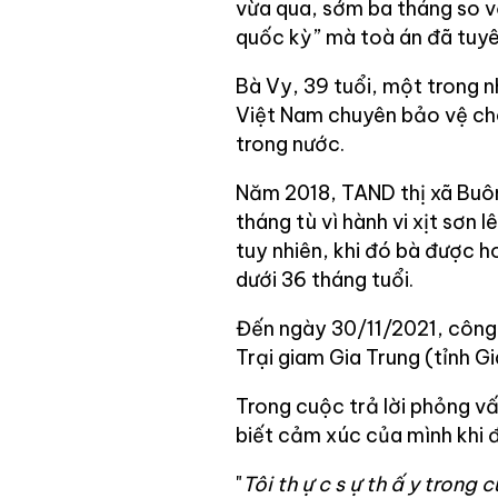
vừa qua, sớm ba tháng so v
quốc kỳ” mà toà án đã tuyê
Bà Vy, 39 tuổi, một trong 
Việt Nam chuyên bảo vệ cho
trong nước.
Năm 2018, TAND thị xã Buôn
tháng tù vì hành vi xịt sơn 
tuy nhiên, khi đó bà được h
dưới 36 tháng tuổi.
Đến ngày 30/11/2021, công a
Trại giam Gia Trung (tỉnh Gi
Trong cuộc trả lời phỏng v
biết cảm xúc của mình khi đ
"
Tôi th
ự
c s
ự
th
ấ
y trong c