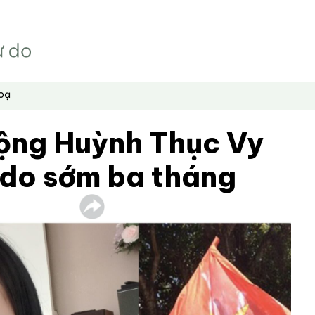
hoạ
ộng Huỳnh Thục Vy
 do sớm ba tháng