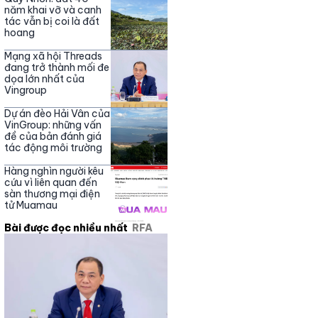
năm khai vỡ và canh
tác vẫn bị coi là đất
hoang
Mạng xã hội Threads
đang trở thành mối đe
dọa lớn nhất của
Vingroup
Dự án đèo Hải Vân của
VinGroup: những vấn
đề của bản đánh giá
tác động môi trường
Hàng nghìn người kêu
cứu vì liên quan đến
sàn thương mại điện
tử Muamau
Bài được đọc nhiều nhất
RFA