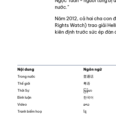
Ngọc Tuấn - người từng bị 
nước.”
Năm 2012, cả hai cha con 
Rights Watch) trao giải H
kiên định trước sức ép đàn á
Nội dung
Ngôn ngữ
Trong nước
普通话
Thế giới
粤语
Thời Sự
မြန်မာ
Bình luận
한국어
Video
ລາວ
Tranh biếm hoạ
ខ្មែ