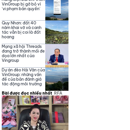
Nguyễn Phương Hằng
VinGroup bị gỡ bỏ vì
‘vi phạm bản quyền’
Quy Nhơn: đất 40
năm khai vỡ và canh
tác vẫn bị coi là đất
hoang
Mạng xã hội Threads
đang trở thành mối đe
dọa lớn nhất của
Vingroup
Dự án đèo Hải Vân của
VinGroup: những vấn
đề của bản đánh giá
tác động môi trường
Bài được đọc nhiều nhất
RFA