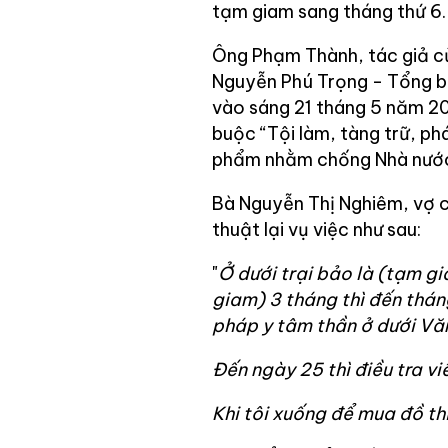
tạm giam sang tháng thứ 6.
Ông Phạm Thành, tác giả củ
Nguyễn Phú Trọng - Tổng b
vào sáng 21 tháng 5 năm 202
buộc “Tội làm, tàng trữ, phá
phẩm nhằm chống Nhà nước 
Bà Nguyễn Thị Nghiêm, vợ 
thuật lại vụ việc như sau:
"
Ở dưới trại bảo là (tạm gi
giam) 3 tháng thì đến thán
pháp y tâm thần ở dưới Vă
Đến ngày 25 thì điều tra v
Khi tôi xuống để mua đồ thì 