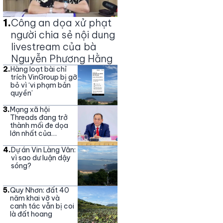
1
.
Công an dọa xử phạt
người chia sẻ nội dung
livestream của bà
Nguyễn Phương Hằng
2
.
Hàng loạt bài chỉ
trích VinGroup bị gỡ
bỏ vì ‘vi phạm bản
quyền’
3
.
Mạng xã hội
Threads đang trở
thành mối đe dọa
lớn nhất của
Vingroup
4
.
Dự án Vin Làng Vân:
vì sao dư luận dậy
sóng?
5
.
Quy Nhơn: đất 40
năm khai vỡ và
canh tác vẫn bị coi
là đất hoang