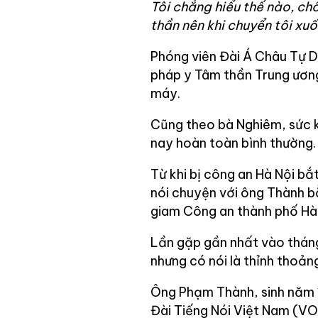
Tôi chẳng hiểu thế nào, ch
thần nên khi chuyển tôi xuố
Phóng viên Đài Á Châu Tự Do
pháp y Tâm thần Trung ương
máy.
Cũng theo bà Nghiêm, sức k
nay hoàn toàn bình thường.
Từ khi bị công an Hà Nội bắ
nói chuyện với ông Thành b
giam Công an thành phố Hà 
Lần gặp gần nhất vào tháng
nhưng có nói là thỉnh thoản
Ông Phạm Thành, sinh năm 
Đài Tiếng Nói Việt Nam (VO