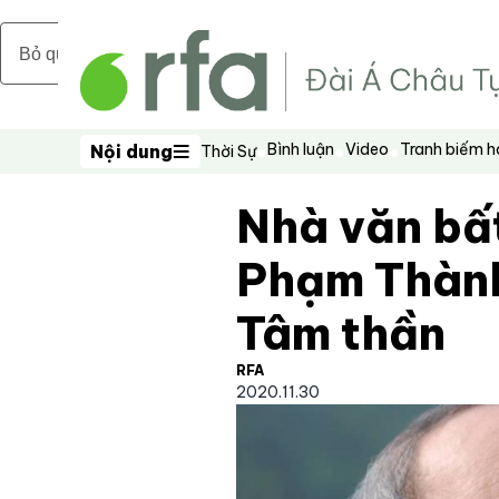
Bỏ qua nội dung chính
Bình luận
Video
Tranh biếm 
Nội dung
Thời Sự
Nội dung
Nhà văn bất
Phạm Thành
Tâm thần
RFA
2020.11.30