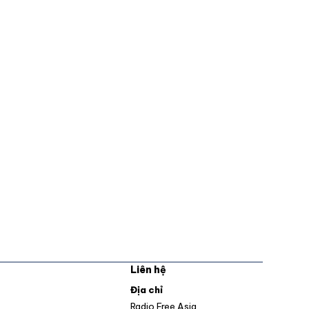
Liên hệ
pens in new window
Địa chỉ
Opens in new window
Radio Free Asia